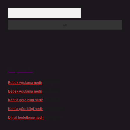
Arama
Son yorumlar
Bebek Agulama nedir
için
admin
Bebek Agulama nedir
için
Öykü
Kant’a göre bilgi nedir
için
admin
Kant’a göre bilgi nedir
için
Şengül
Dijital hedefleme nedir
için
admin