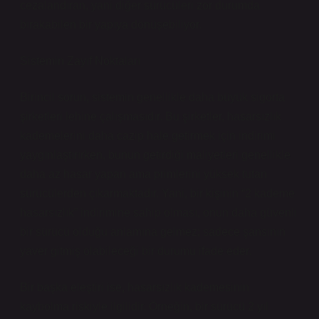
cezalandıran, yani diğer sürücüleri zor durumda
bırakabilen bir yapıya dönüşebiliyor.
Sistemin Zayıf Noktaları
Birincil sorun, sistemin genellikle daha büyük sigorta
şirketleri lehine çalışmasıdır. Bu şirketler, hasarsızlık
kademelerini daha cazip hale getirmek için indirimi
yaygınlaştırırken, bunun getirdiği maliyetleri genellikle
daha az hasar yapan ama primlerini yüksek tutan
sürücülerden çıkarmaktadır. Yani, bir kişinin “2 kademe
hasarsızlık” indirimine sahip olması, onun daha güvenli
bir sürücü olduğu anlamına gelmez; sadece şansının
yaver gitmiş olabileceği bir durumu ifade eder.
Bir başka eleştiri ise, hasarsızlık kademesinin
kaybolma riskiyle ilgilidir. Örneğin, bir sürücü 2 yıl