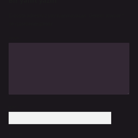
Bir yanıt yazın
E-posta adresiniz yayınlanmayacak.
Gerekli alanlar
*
ile işaretlenmişlerdir
Yorum
İsim*
E-Posta*