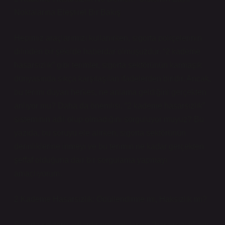
Noktalarına Eleştirel Bir Bakış
Hepimiz araçlarımızı kullanırken, sigorta poliçelerinin
dilinden bir şekilde haberdar olmuşuzdur. “2 kademe
hasarsızlık” gibi terimler, sigorta sektörünün karmaşık
dünyasında sıkça karşılaşılan ifadelerden biridir. Ancak,
bu terimi duyan herkes, ne anlama geldiğini gerçekten
anlıyor mu? Daha da önemlisi, “2 kademe hasarsızlık”
sisteminin adil olup olmadığını sorguluyor muyuz? Bu
yazıda, bu soruyu ele alırken, sigorta sektörünün
derinliklerine inmeyi ve bu terimin ne kadar gerçekten
şeffaf olduğuna dair bir sorgulama yapmayı
amaçlıyorum.
2 Kademe Hasarsızlık: Ödüllendirme mi, Haksızlık mı?
Sigorta sektörü, yıllardır pek çok kişiye “hasarsızlık” adı