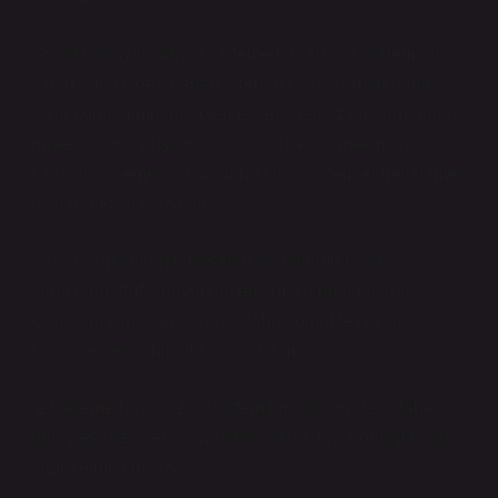
Sigorta dünyasında, 2 kademe hasarsızlık sistemi bu
kadar yaygınken, neden alternatif yaklaşımlar daha
fazla konuşulmuyor? Gerçekten kazasız bir sürücünün
güvenli sürüş alışkanlıklarını ödüllendirmek mi, yoksa
kazaları önlemek adına daha farklı sistemler geliştirmek
mi daha etkili olacaktır?
Sigorta şirketlerinin hasarsızlık indirimleri yerine,
sürücülere trafik güvenliği eğitimi ve güvenli araç
kullanımı konusunda nasıl daha somut teşvikler
sunabileceğini hiç düşündünüz mü?
“2 kademe hasarsızlık” sisteminin, toplumdaki daha
geniş eşitsizlikleri ve adaletsizlikleri nasıl pekiştirdiğini
kabul etmeli miyiz?