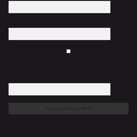
Web Sitesi
Daha sonraki yorumlarımda kullanılması için adım, e-posta adresim ve
site adresim bu tarayıcıya kaydedilsin.
9 - 5 kaçtır?
*