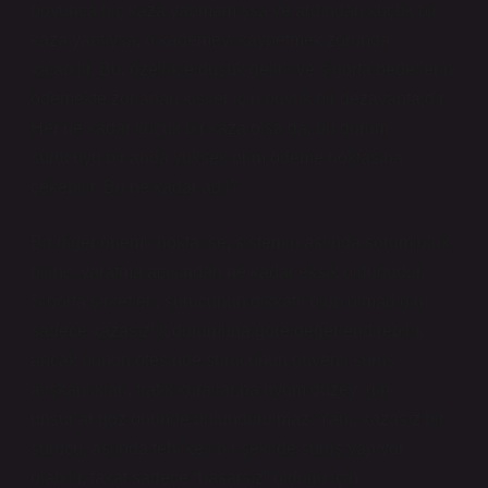
boyunca hiç kaza yapmamışsa ve ardından küçük bir
kaza yaptıysa, o kademeyi kaybetmek zorunda
kalabilir. Bu, özellikle düşük gelirli ve sigorta bedellerini
ödemekte zorlanan kişiler için büyük bir dezavantajdır.
Her ne kadar küçük bir kaza olsa da, bu durum
sürücüyü bir anda yüksek prim ödeme noktasına
çekebilir. Bu ne kadar adil?
Bir diğer önemli nokta ise, sistemin aslında sorumluluk
bilinci yaratma açısından ne kadar eksik olduğudur.
Sigorta şirketleri, sürücünün dikkatli olup olmadığını
sadece kazasızlık durumuna göre değerlendirebilir,
ancak bunun ötesinde sürücünün güvenli sürüş
alışkanlıkları, trafik kurallarına uyum düzeyi gibi
unsurlar göz önünde bulundurulmaz. Yani, kazasız bir
sürücü, aslında tehlikeli bir şekilde sürüş yapıyor
olabilir, fakat sadece “hasarsız” olduğu için