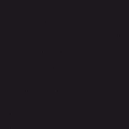
şudur: Sistem herkese eşit fırsatlar sağlıyor mu?
Hasarsızlık Kademesinin Yetersizliği
Hasarsızlık indirimleri genellikle kısa vadeli teşviklerdir.
İnsanlar bir süre boyunca hasar yapmamak adına
dikkatli olurlar, ancak uzun vadede bu davranışı
sürdürüp sürdürmedikleri tartışmaya açıktır. Daha
önemlisi, sigorta sistemlerinin hasarsızlık
indirimlerinden ziyade, sürücüyü daha güvenli araçlar
kullanmaya, eğitime ve trafik güvenliğine daha fazla
odaklanmaya teşvik etmesi gerekmez mi? Hangi
sürücünün daha güvenli olduğunu belirlemek için tek
kriterin hasarsızlık olması, büyük bir daralma yaratmıyor
mu?
Tartışma Başlatıcı Sorular