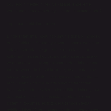
ödüllendirilmektedir. Peki ya kazaları engelleme
konusunda gerçekten önleyici bir adım atılmadığında?
Toplumun Farklı Dinamikleri
Bir diğer tartışmalı konu, toplumun sigorta bilincindeki
büyük farklardır. Şehirde yaşayan, ulaşım altyapısına
kolay erişimi olan ve genellikle “daha fazla araç
kullanan” insanlar, köy veya kırsal alanlarda yaşayan
ve daha az yolculuk yapan insanlardan daha avantajlı
bir pozisyondadır. Kırsal kesimde, insanlar daha az
kaza yapıyor olabilirler, fakat aynı zamanda daha az
araç kullandıkları için sigorta şirketleri tarafından
hasarsızlık kademesi üzerinden ödüllendirilme şansı
da düşük olacaktır. Bu, aslında sigorta şirketlerinin
sistemini toplumsal eşitsizlikler üzerinden tekrar
şekillendiriyor. Ve bu noktada sorulması gereken soru