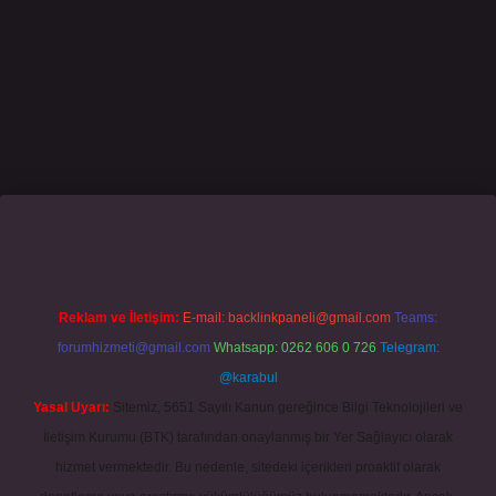
casino giriş
grandoperabet
www.betexper.xyz/
Reklam ve İletişim:
E-mail:
backlinkpaneli@gmail.com
Teams:
forumhizmeti@gmail.com
Whatsapp: 0262 606 0 726
Telegram:
@karabul
Yasal Uyarı:
Sitemiz, 5651 Sayılı Kanun gereğince Bilgi Teknolojileri ve
İletişim Kurumu (BTK) tarafından onaylanmış bir Yer Sağlayıcı olarak
hizmet vermektedir. Bu nedenle, sitedeki içerikleri proaktif olarak