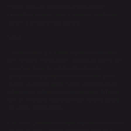
Sadece kazasızlık üzerinden bir “ödüllendirme”
mekanizması, güvenli sürüş alışkanlıkları oluşturmak
için yeterli bir motivasyon sağlar mı?
Sonuç
2 kademe hasarsızlık sistemi, dışarıdan bakıldığında,
belki de pratik ve cezalandırıcı olmayan bir yöntem gibi
görünebilir. Ancak bu sistemin daha derinlere
inildiğinde ortaya çıkan eksiklikleri ve adaletsizlikleri
gözden kaçırmamak gerek. Sigorta sektörünün bu tür
ödüllendirme sistemlerini gözden geçirmesi, daha adil,
güvenli ve sorumlu sürücülüğü teşvik eden bir anlayış
geliştirmesi gerekmektedir.
Peki sizce, 2 kademe hasarsızlık uygulaması gerçekten
adil mi? Ya da bu sistemin yerine ne tür daha etkili