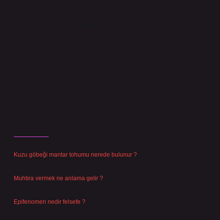
veya araştırma yükümlülüğümüz bulunmamaktadır. Ancak, üyelerimiz
yazdıkları içeriklerin sorumluluğunu taşımakta olup, siteye üye olarak bu
sorumluluğu kabul etmiş sayılırlar.
Hukuka ve yasal düzenlemelere aykırı olduğunu düşündüğünüz
içerikleri,
backlinkpanelicomtr@gmail.com
adresine bildirmeniz halinde,
ilgili içerikler yasal süre içerisinde sitemizden kaldırılacaktır.
Son Yazılar
Kuzu göbeği mantar tohumu nerede bulunur ?
Ağustos 8, 2026
Muhtıra vermek ne anlama gelir ?
Ağustos 7, 2026
Epifenomen nedir felsefe ?
Ağustos 6, 2026