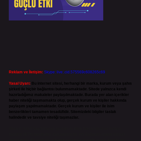
Reklam ve İletişim:
Skype: live:.cid.575569c608265c69
Yasal Uyarı:
Bu internet sitesi, herhangi bir marka, kurum veya şahıs
şirketi ile hiçbir bağlantısı bulunmamaktadır. Sitede yalnızca kendi
hazırladığımız makaleler paylaşılmaktadır. Burada yer alan içerikler
haber niteliği taşımamakta olup, gerçek kurum ve kişiler hakkında
paylaşım yapılmamaktadır. Gerçek kurum ve kişiler ile isim
benzerlikleri tamamen tesadüfidir. Sitemizdeki bilgiler taslak
halindedir ve tavsiye niteliği taşımazlar.
Sitemiz, 5651 Sayılı Kanun gereğince Bilgi Teknolojileri ve İletişim
Kurumu (BTK) tarafından onaylanmış bir Yer Sağlayıcı olarak hizmet
vermektedir. Bu nedenle, sitedeki içerikleri proaktif olarak denetleme