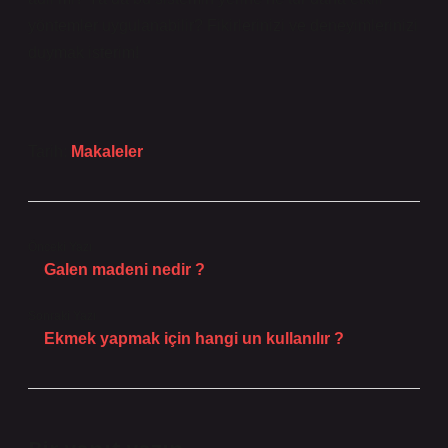
yöntemler uygulanabilir? Fikirlerinizi ve deneyimlerinizi
duymak isterim!
Tarih:
Makaleler
Önceki Yazı
Galen madeni nedir ?
Sonraki Yazı
Ekmek yapmak için hangi un kullanılır ?