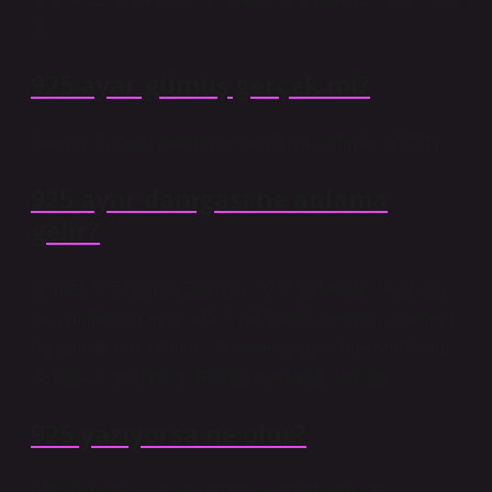
3.
925 ayar gümüş gerçek mi?
Bakırın gümüşe katılma oranı dünya çapında %92’dir.
925 ayar damgası ne anlama
gelir?
Gerçek 925 Gümüş Takı’nın “925” bir tabanı vardır. Bu
sayı mücevherlerin %92.5 saf gümüş içerdiğini gösterir.
Bu damga her zaman sırlı sepet ürünlerinde mevcuttur
ve açıkça görülebilir. Gümüş manyetik değildir.
925 yazıyorsa ne olur?
925 damgası, elinizde tuttuğu mücevherin saf