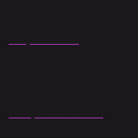
gümüşten yapıldığını gösterir. Set gümüş, %92.5 gerçek
gümüş ve bakır gibi temel metallerin geri kalanından
oluşan bir alaşımdır.
925 ayar kaliteli mi?
Normal gümüş, daha yüksek saflık ve değer nedeniyle
saf gümüşten daha uygun olabilir. 925 Sterling
Gümüş’teki %925 saf gümüş içeriği yüksek fiyatına
katkıda bulunur ve yüksek kaliteli mücevherler ve
yüksek kaliteli ürünler için tercih edilen bir seçenek
haline getirir.
Altın ayar kodları nelerdir?
Kaç ayarın altın olduğunu nasıl anlayabilirsiniz?