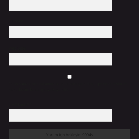
E-Posta*
Web Sitesi
Daha sonraki yorumlarımda kullanılması için adım, e-posta adresim ve
site adresim bu tarayıcıya kaydedilsin.
7 + 8 kaçtır?
*