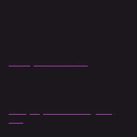
925 Sterling -Silver Zinciri 925 Sterling -Silber zincirleri
de parlak görünümü ve dayanıklı şekilleri ile tercih
edilir. Aynı zamanda, gümüşün işlenebileceği gerçeği,
925 Sterling -Silver -teck zincirlerinin çok daha
benzersiz tasarımlara sahip olmasını sağlamak için
daha kolay işlenebilir.
925 beyaz altın var mı?
Beyaz altın genellikle adaptasyon işaretlerini gösterir
(14K, 18k). Lossil üzerinde “925” veya “sterling”
işaretleri vardır.
925 ayar yüzük altın mı gümüş
mü?
Bu şekilde, gümüşün dayanıklılığı artabilir ve kolayca