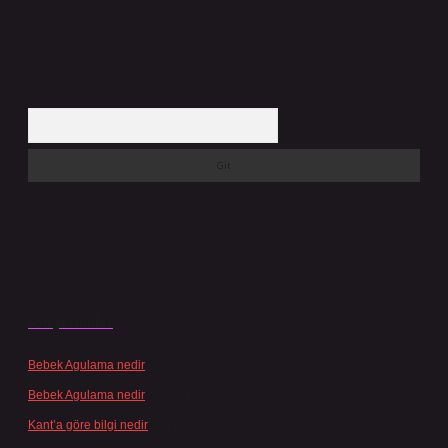
Arama
Son yorumlar
Bebek Agulama nedir
için
admin
Bebek Agulama nedir
için
Öykü
Kant’a göre bilgi nedir
için
admin