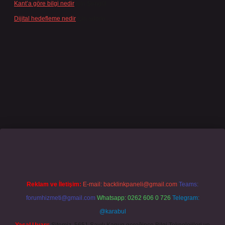
Kant’a göre bilgi nedir
için
Şengül
Dijital hedefleme nedir
için
admin
casino giriş
grandoperabet
www.betexper.xyz/
Reklam ve İletişim:
E-mail:
backlinkpaneli@gmail.com
Teams:
forumhizmeti@gmail.com
Whatsapp: 0262 606 0 726
Telegram:
@karabul