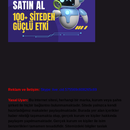
Reklam ve İletişim:
Skype: live:.cid.575569c608265c69
Yasal Uyarı:
Bu internet sitesi, herhangi bir marka, kurum veya şahıs
şirketi ile hiçbir bağlantısı bulunmamaktadır. Sitede yalnızca kendi
hazırladığımız makaleler paylaşılmaktadır. Burada yer alan içerikler
haber niteliği taşımamakta olup, gerçek kurum ve kişiler hakkında
paylaşım yapılmamaktadır. Gerçek kurum ve kişiler ile isim
benzerlikleri tamamen tesadüfidir. Sitemizdeki bilgiler taslak