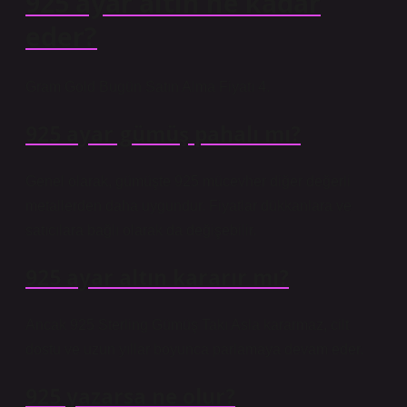
925 ayar altın ne kadar
eder?
Gram Gold Bugün Satın Alma Fiyatı 4.
925 ayar gümüş pahalı mı?
Genel olarak, gümüşte 925 mücevher diğer değerli
metallerden daha uygundur. Fiyatlar dükkanlara ve
satıcılara bağlı olarak da değişebilir.
925 ayar altın kararır mı?
Ancak 925 Sterling Gümüş Takı Asla kararmaz, cilt
dostu ve uzun yıllar boyunca parlamaya devam eder.
925 yazarsa ne olur?