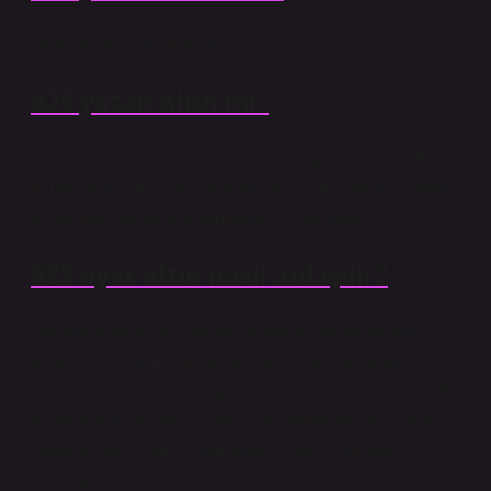
Örneğin “925” gümüş, %92.
925 yazan altın mı?
Gümüş takılar belirtileri bulun: Som gümüş mücevher
alırken her zaman 925 damgasını aramalısınız. Çünkü
bu damga otantik saf gümüşün bir işaretidir.
925 ayar altın nasıl anlaşılır?
Damga kontrolü en çok tercih edilen yöntemlerden
biridir. Bu yöntem, mücevher veya altın nesnelerinin
pullarını izleyerek altın ayarı hakkında bilgi alacaktır. Bu
pullar büyük ölçüde kuyumcular tarafından atılır ve bu
nedenle altının saflığı derecesinin sahip olması
mümkündür.