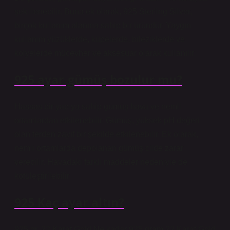
şekillenebilir. Buna ek olarak, 925 Sterling Silver,
birçok kullanım alanına sahip bir üründür. Yaygın
kullanım yüzüklerde, küpelerde, bileziklerde ve
kolyelerde mücevher ve aksesuar olarak kullanılır.
925 ayar gümüş bozulur mu?
Hassas bir yapıya sahip gümüş hava ve nemli
ortamlardan etkilenebilir. Gümüş, yüksek pH değeri
olan terden zayıf bir şekilde etkilenebilir. Ek olarak,
nemli ortamlarda depolanan gümüş cilde zarar
verebilir. Havadaki farklı maddeler nedeniyle de
kötüleştirilebilir.
925 Kaç ayar altın?
925 gr. 22 Karat Gold Ne kadar 925 gram 22 Karat Gold