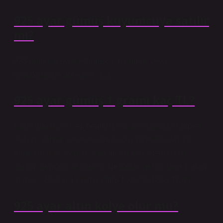
925 ayar gümüş kuyumcuya satılır
mı?
925 gümüşü evcilleştirmek için gümüş veya
kuyumcularla dönebilirsiniz.
925 ayar gümüş 1 gramı kaç TL?
Canlı gümüş veriler, hemen piyasa koşullarını görmek
ve hızlı yatırım kararları almak için yararlıdır. Ayrıca,
banka gümüş fiyatları yatırımcılar için alternatif bir
yatırım kaynağı da olabilir. Ne kadar ve kaç tane 1 gram
gümüş? Bugün 1 gram gümüş fiyatı 50.1858 TL’dir.
925 ayar altın kolye olur mu?