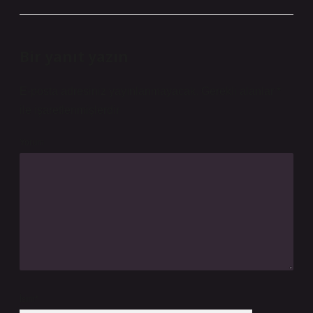
Bir yanıt yazın
E-posta adresiniz yayınlanmayacak.
Gerekli alanlar
*
ile işaretlenmişlerdir
Yorum
İsim*