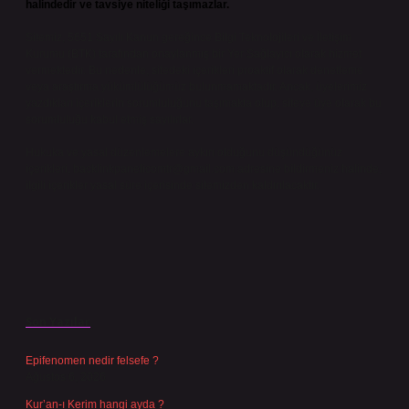
halindedir ve tavsiye niteliği taşımazlar.
Sitemiz, 5651 Sayılı Kanun gereğince Bilgi Teknolojileri ve İletişim
Kurumu (BTK) tarafından onaylanmış bir Yer Sağlayıcı olarak hizmet
vermektedir. Bu nedenle, sitedeki içerikleri proaktif olarak denetleme
veya araştırma yükümlülüğümüz bulunmamaktadır. Ancak, üyelerimiz
yazdıkları içeriklerin sorumluluğunu taşımakta olup, siteye üye olarak bu
sorumluluğu kabul etmiş sayılırlar.
Hukuka ve yasal düzenlemelere aykırı olduğunu düşündüğünüz
içerikleri,
backlinkpanelicomtr@gmail.com
adresine bildirmeniz halinde,
ilgili içerikler yasal süre içerisinde sitemizden kaldırılacaktır.
Son Yazılar
Epifenomen nedir felsefe ?
Ağustos 6, 2026
Kur’an-ı Kerim hangi ayda ?