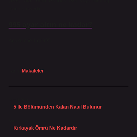
(14K, 18k). Lossil üzerinde “925” veya “sterling”
işaretleri vardır.
995 ayar altın ne kadar?
Agakulche 1 gr 995.
Tarih:
Makaleler
Önceki Yazı
5 Ile Bölümünden Kalan Nasıl Bulunur
Sonraki Yazı
Kırkayak Ömrü Ne Kadardır