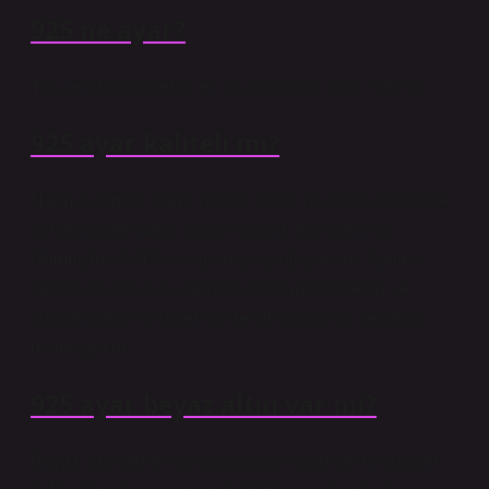
925 ne ayar?
Takı ve süslemelerde en sık kullanılan ayar %92’dir.
925 ayar kaliteli mi?
Normal gümüş, daha yüksek saflık ve değer nedeniyle
saf gümüşten daha uygun olabilir. 925 Sterling
Gümüş’teki %925 saf gümüş içeriği yüksek fiyatına
katkıda bulunur ve yüksek kaliteli mücevherler ve
yüksek kaliteli ürünler için tercih edilen bir seçenek
haline getirir.
925 ayar beyaz altın var mı?
Beyaz altın genellikle adaptasyon işaretlerini gösterir