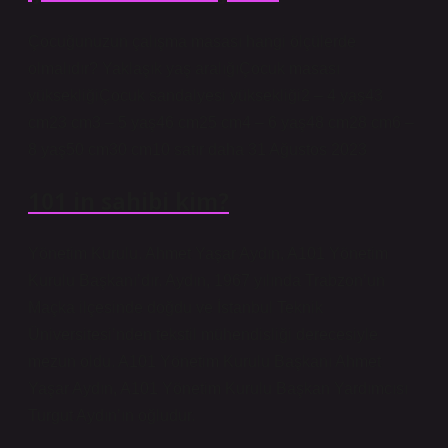
Çocuğunuzun çalışma masası hangi ölçülerde
olmalıdır? Yaklaşık yaş aralığıÇocuk masası
yüksekliğiÇocuk sandalyesi yüksekliği2 – 4 yaş43
cm23 cm3 – 5 yaş46 cm25 cm4 – 6 yaş48 cm28 cm6 –
8 yaş50 cm30 cm10 satır daha 31 Ağustos 2023
101 in sahibi kim?
Yönetim Kurulu. Ahmet Yaşar Aydın, A101 Yönetim
Kurulu Başkanı’dır. Aydın, 1967 yılında Trabzon’un
Maçka ilçesinde doğdu ve İstanbul Teknik
Üniversitesi’nden tekstil mühendisliği derecesiyle
mezun oldu. A101 Yönetim Kurulu Başkanı Ahmet
Yaşar Aydın, A101 Yönetim Kurulu Başkan Yardımcısı
Turgut Aydın’ın oğludur.