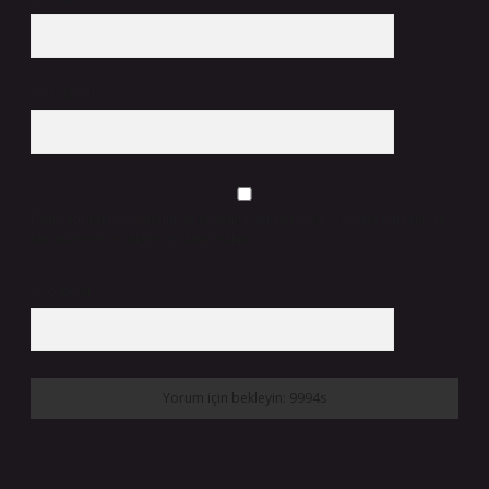
Web Sitesi
Daha sonraki yorumlarımda kullanılması için adım, e-posta adresim ve
site adresim bu tarayıcıya kaydedilsin.
9 - 5 kaçtır?
*