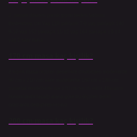
2. yaştan itibaren çocuk giyim beden tablosu
Beden/boy, cm Yaş 128 yaklaşık 7-8 yaş yaklaşık 140
9-10 yaş 152 yaklaşık 11-12 yaş 164 yaklaşık 13-14
yaş 2 satır daha
170 cm masa kaç kişilik?
8 kişilik masa ölçüleri genellikle dikdörtgen modellerde
90 cm x 210 cm; kare modellerde 180 cm x 180 cm;
yuvarlak modellerde ise 170 cm tercih edilir. Masanın
konumlandırılacağı alana göre bu ölçüleri belirli
oranlarda değiştirebilirsiniz.
200 cm masa kaç kişilik?
6 kişilik yemek masası ölçüleri: 160 cm ila 200 cm