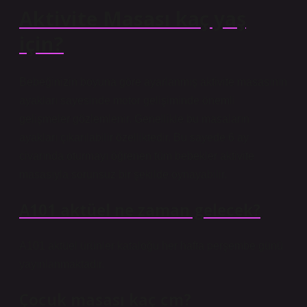
Aktivite Masası kaç yaş
için?
Bebeğinizin boyuna göre ayarlanmış aktivite masasının
ayakları sayesinde motor gelişiminde önemli
gelişmeler gözlemlenir. Genellikle bu masaların
ayakları çıkarılabilir özelliktedir. Bu sayede 6 ay
civarında oturmayı öğrenen tüm bebekler aktivite
masasıyla sorunsuz bir şekilde oynayabilir.
A101 aktüel ne zaman gelecek?
A101 aktüel ürünler kataloğu her hafta perşembe günü
yayınlanmaktadır.
Çocuk masası kaç cm?