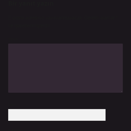
Bir yanıt yazın
E-posta adresiniz yayınlanmayacak.
Gerekli alanlar
*
ile işaretlenmişlerdir
Yorum
İsim*
E-Posta*