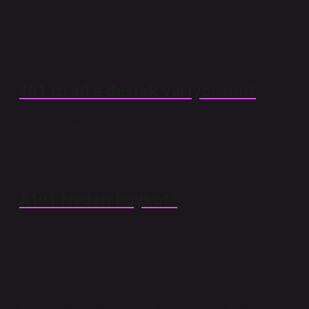
uzunluk ve 80 cm ila 100 cm genişlik. 8 kişilik yemek
masası ölçüleri: 200 cm ila 240 cm uzunluk ve 90 cm
ila 120 cm genişlik.
101 israil’e destek veriyor mu?
Ülkemizin en saygın markalarından biri olan A101, hala
İsrail’i destekleyen markaların ürünlerini indirimli
ürünler kategorisinde sınıflandırarak satışa sunuyor.
A101 Neden boykot?
A101’in yeni aktüel ürünler kampanyasında Türkiye’de
boykot edilen bazı İsrail ürünlerini indirimli olarak satışa
sunduğu iddia edildi. Bu durum sosyal medya
kullanıcılarının tepkisine yol açtı. Kullanıcılar, A101’in