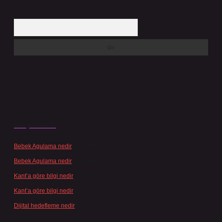
Arama
Son yorumlar
Bebek Agulama nedir
için
admin
Bebek Agulama nedir
için
Öykü
Kant’a göre bilgi nedir
için
admin
Kant’a göre bilgi nedir
için
Şengül
Dijital hedefleme nedir
için
admin