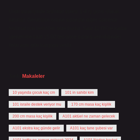
Ürün siparişinde teslimat süresi 1-4 iş günü olarak
belirtilir. Genellikle online siparişte diğer sitelerde
teslimat için belirtilen süre budur. Saat 12:00’ye kadar
(genellikle saat 15:00’ten önce sipariş verildiğinde)
ürün aynı gün kargoya verilir.
Tarih:
Makaleler
10 yaşında çocuk kaç cm
101 in sahibi kim
101 israile destek veriyor mu
170 cm masa kaç kişilik
200 cm masa kaç kişilik
A101 aktüel ne zaman gelecek
A101 ekstra kaç günde gelir
A101 kaç tane şubesi var