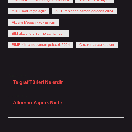
A101 kettle ne zaman gelecek 2024
A101 Neden boykot
A101 saat kaçta açılır
A101 tablet ne zaman gelecek 2024
Aktivite Masası kaç yaş için
BİM aktüel ürünler ne zaman gelir
BIME Klima ne zaman gelecek 2024
Çocuk masası kaç cm
Önceki Yazı
Telgraf Türleri Nelerdir
Sonraki Yazı
Alternan Yaprak Nedir