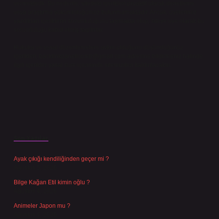
vermektedir. Bu nedenle, sitedeki içerikleri proaktif olarak denetleme
veya araştırma yükümlülüğümüz bulunmamaktadır. Ancak, üyelerimiz
yazdıkları içeriklerin sorumluluğunu taşımakta olup, siteye üye olarak bu
sorumluluğu kabul etmiş sayılırlar.
Hukuka ve yasal düzenlemelere aykırı olduğunu düşündüğünüz
içerikleri,
backlinkpanelicomtr@gmail.com
adresine bildirmeniz halinde,
ilgili içerikler yasal süre içerisinde sitemizden kaldırılacaktır.
Son Yazılar
Ayak çıkığı kendiliğinden geçer mi ?
Ağustos 5, 2026
Bilge Kağan Etil kimin oğlu ?
Ağustos 4, 2026
Animeler Japon mu ?
Ağustos 4, 2026