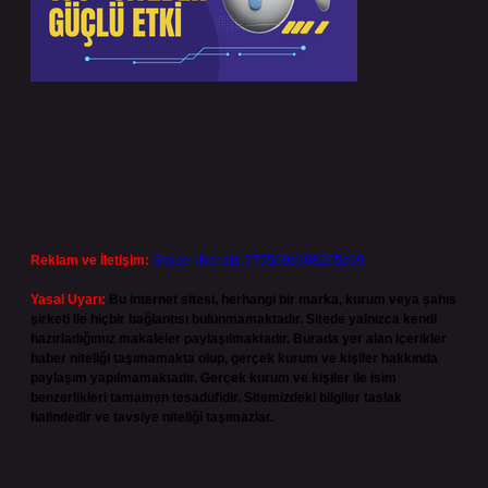
Reklam ve İletişim:
Skype: live:.cid.575569c608265c69
Yasal Uyarı:
Bu internet sitesi, herhangi bir marka, kurum veya şahıs
şirketi ile hiçbir bağlantısı bulunmamaktadır. Sitede yalnızca kendi
hazırladığımız makaleler paylaşılmaktadır. Burada yer alan içerikler
haber niteliği taşımamakta olup, gerçek kurum ve kişiler hakkında
paylaşım yapılmamaktadır. Gerçek kurum ve kişiler ile isim
benzerlikleri tamamen tesadüfidir. Sitemizdeki bilgiler taslak
halindedir ve tavsiye niteliği taşımazlar.
Sitemiz, 5651 Sayılı Kanun gereğince Bilgi Teknolojileri ve İletişim
Kurumu (BTK) tarafından onaylanmış bir Yer Sağlayıcı olarak hizmet