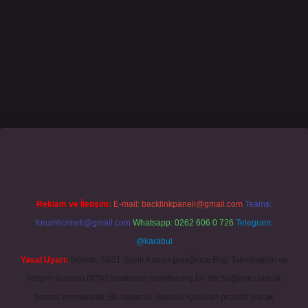
casino giriş
grandoperabet
www.betexper.xyz/
Reklam ve İletişim:
E-mail:
backlinkpaneli@gmail.com
Teams:
forumhizmeti@gmail.com
Whatsapp: 0262 606 0 726
Telegram:
@karabul
Yasal Uyarı:
Sitemiz, 5651 Sayılı Kanun gereğince Bilgi Teknolojileri ve
İletişim Kurumu (BTK) tarafından onaylanmış bir Yer Sağlayıcı olarak
hizmet vermektedir. Bu nedenle, sitedeki içerikleri proaktif olarak