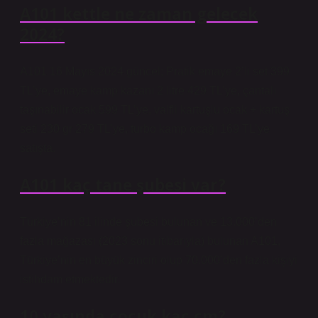
A101 kettle ne zaman gelecek
2024?
A101 16 Mayıs 2024 güncel; Pratik emaye 2’li set 399
TL’ye, emaye kamp kazanı 2 litre 429 TL’ye, çantalı
taşınabilir ocak 599 TL’ye, valfli kartuşlu ocak + kartuş
seti 230 gr 279 TL’ye, turbo kamp ocağı 169 TL’ye
satışta.
A101 kaç tane şubesi var?
Türkiye’nin 81 ilinde şubesi bulunan ve 13.000’den
fazla mağazası (2023 sonu itibarıyla) bulunan A101,
Türkiye’nin en büyük zinciri olup 70.000’den fazla kişiyi
istihdam etmektedir.
10 yaşında çocuk kaç cm?