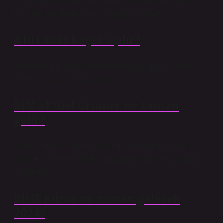
hiçbir duyarlılık göstermediğini ve boykotu görmezden
geldiğini belirterek boykot çağrıları başlattı.
A101 saat kaçta açılır?
Mağazamızın açılış saatleri haftanın 7 günü, sabah
09:00 – akşam 21:00 arasıdır.
BİM aktüel ürünler ne zaman
gelir?
“Aktüel Ürünler” stokta her zaman bulunmayan ve her
Salı ve Cuma günü BİM mağazalarında satışa sunulan
ürünlerdir.
BIME Klima ne zaman gelecek
2024?