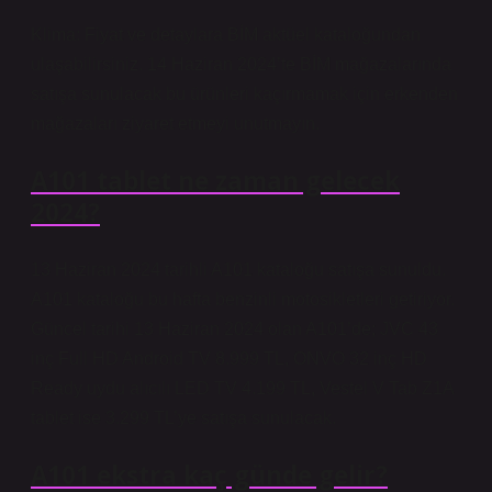
Klima: Fiyat ve detaylara BİM aktüel kataloğundan
ulaşabilirsiniz. 14 Haziran 2024’te BİM mağazalarında
satışa sunulacak bu ürünleri kaçırmamak için erkenden
mağazaları ziyaret etmeyi unutmayın.
A101 tablet ne zaman gelecek
2024?
13 Haziran 2024 tarihli A101 kataloğu satışa sunuldu.
A101 kataloğu bu hafta benzinli motosikletleri getiriyor.
Güncel tarihi 13 Haziran 2024 olan A101’de; JVC 43
inç Full HD Android TV 8.999 TL, ONVO 32 inç HD
Ready uydu alıcılı LED TV 4.199 TL, Vestel V Tab Z1A
tablet ise 3.299 TL’ye satışa sunulacak.
A101 ekstra kaç günde gelir?