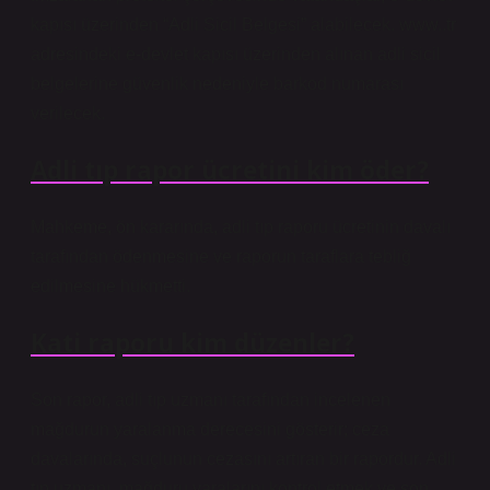
kapısı üzerinden “Adli Sicil Belgesi” alabilecek. www..tr
adresindeki e-devlet kapısı üzerinden alınan adli sicil
belgelerine güvenlik nedeniyle barkod numarası
verilecek.
Adli tıp rapor ücretini kim öder?
Mahkeme, ön kararında, adli tıp raporu ücretinin davalı
tarafından ödenmesine ve raporun taraflara tebliğ
edilmesine hükmetti.
Kati raporu kim düzenler?
Son rapor, adli tıp uzmanı tarafından incelenen
mağdurun yaralanma derecesini gösterir; ceza
davalarında, suçlunun cezasını artıran bir rapordur. Adli
tıp uzmanı, mağduru yaralarını kontrol etmek ve son