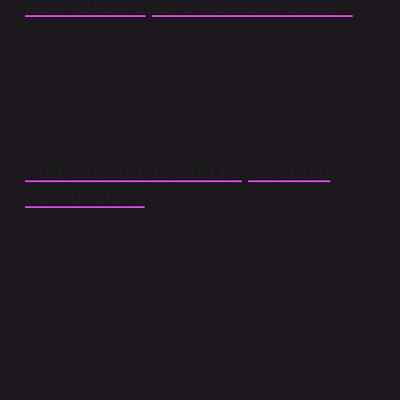
Adli vaka raporu nereden alınır?
Adli rapor resmi makamlar tarafından hazırlanır.
Genellikle hastane acil servisleri ve genel tıp gibi sağlık
kuruluşlarında şüpheli ve dikkat çekici olaylar rapor
edilir ve ilgili birimlere iletilir.
Adli vakalarda adli rapor nasıl
doldurulur?
Teknik olarak adli tıp raporları her bir vaka için rapor
numarası, muayenenin tarih ve saati, muayene edilen
kişinin adı ve soyadı, doğum tarihi, anne ve babasının
adı, olayın mahiyeti ve kişinin şikâyeti, hangi adli
makam tarafından gönderildiği, muayene bulguları ve
sonucunun alınması gerektiği gibi bölümlerden oluşur.