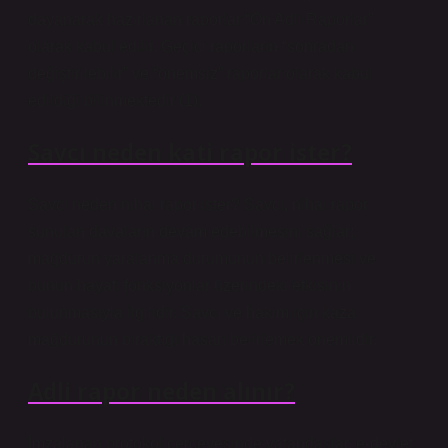
dayanarak hazırlanan raporlar “Ön Adli Raporlar”
olarak kabul edilir. Geçici raporların “sonradan
değiştirilebilir” ve “önemsiz” raporlar olarak kabul
edildiği bilinmektedir (1).
Savcı neden kati rapor ister?
Savcı neden nihai rapor ister? Savcı, nihai rapor
sunulan davaların devam edebilmesini sağlar;
mağdurun yaralanma durumunun belirlenmesi ve
bunun hayati fonksiyonlar üzerindeki etkisinin
bulunmasıyla ilgilidir. Savcı ve hakim için kaza
mağdurunun bıraktığı hasarı belirlemek önemlidir.
Adli rapor neden alınır?
İmzalanan protokol çerçevesinde vatandaşlar, e-devlet