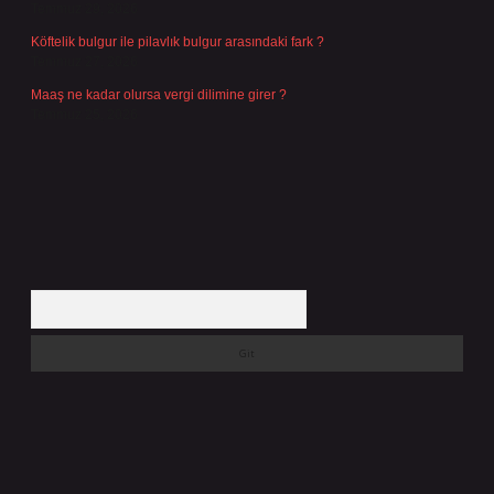
Temmuz 29, 2026
Köftelik bulgur ile pilavlık bulgur arasındaki fark ?
Temmuz 27, 2026
Maaş ne kadar olursa vergi dilimine girer ?
Temmuz 25, 2026
Arama