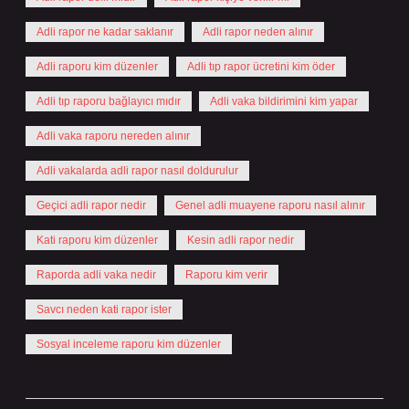
Adli rapor ne kadar saklanır
Adli rapor neden alınır
Adli raporu kim düzenler
Adli tıp rapor ücretini kim öder
Adli tıp raporu bağlayıcı mıdır
Adli vaka bildirimini kim yapar
Adli vaka raporu nereden alınır
Adli vakalarda adli rapor nasıl doldurulur
Geçici adli rapor nedir
Genel adli muayene raporu nasıl alınır
Kati raporu kim düzenler
Kesin adli rapor nedir
Raporda adli vaka nedir
Raporu kim verir
Savcı neden kati rapor ister
Sosyal inceleme raporu kim düzenler