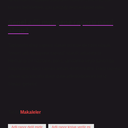
raporu belirlemek için çalıştığı tesise davet eder.
Genel adli muayene raporu nasıl
alınır?
Toplumda darp raporu olarak bilinse de tıbbi olarak
“genel adli muayene raporu” olarak adlandırılır.
Herhangi bir hastane, polis, jandarma veya savcılığa
başvurarak darp raporu almak mümkündür. Darp raporu
almak için vücutta darp izine atfedilebilecek bir iz
olması gerekir.
Tarih:
Makaleler
Adli rapor delil midir
Adli rapor kişiye verilir mi