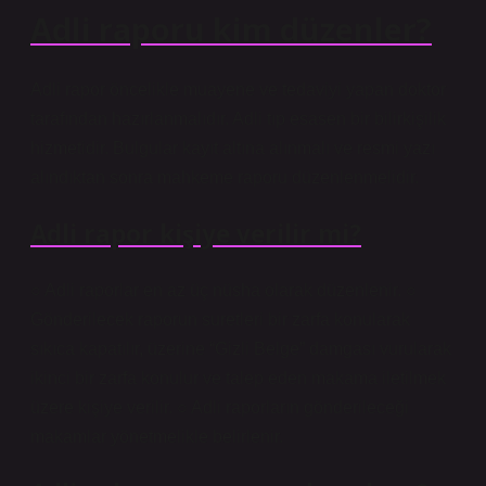
Adli raporu kim düzenler?
Adli rapor öncelikle muayene ve tedaviyi yapan doktor
tarafından hazırlanmalıdır. Adli tıp esasen bir bilirkişilik
hizmetidir. Bulgular kayıt altına alınmalı ve resmi yazı
alındıktan sonra mahkeme raporu düzenlenmelidir.
Adli rapor kişiye verilir mi?
○ Adli raporlar en az üç nüsha olarak düzenlenir. ○
Gönderilecek raporun suretleri bir zarfa konularak
sıkıca kapatılır, üzerine “Gizli Belge” damgası vurularak
ikinci bir zarfa konulur ve talep eden makama iletilmek
üzere kişiye verilir. ○ Adli raporların gönderileceği
makamlar yönetmelikle belirlenir.