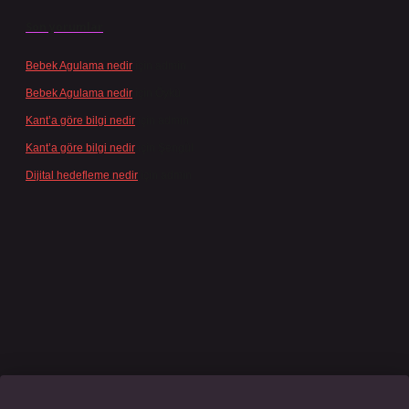
Son yorumlar
Bebek Agulama nedir
için
admin
Bebek Agulama nedir
için
Öykü
Kant’a göre bilgi nedir
için
admin
Kant’a göre bilgi nedir
için
Şengül
Dijital hedefleme nedir
için
admin
sino giriş
grandoperabet
www.betexper.xyz/