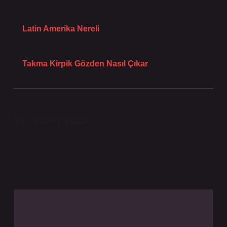
Önceki Yazı
Latin Amerika Nereli
Sonraki Yazı
Takma Kirpik Gözden Nasıl Çıkar
Bir yanıt yazın
E-posta adresiniz yayınlanmayacak.
Gerekli alanlar
*
ile işaretlenmişlerdir
Yorum