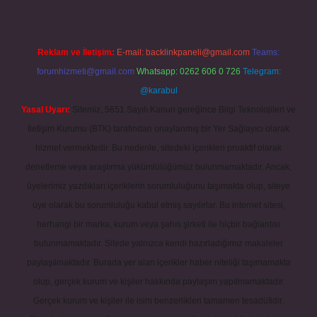
Reklam ve İletişim:
E-mail:
backlinkpaneli@gmail.com
Teams:
forumhizmeti@gmail.com
Whatsapp: 0262 606 0 726
Telegram:
@karabul
Yasal Uyarı:
Sitemiz, 5651 Sayılı Kanun gereğince Bilgi Teknolojileri ve
İletişim Kurumu (BTK) tarafından onaylanmış bir Yer Sağlayıcı olarak
hizmet vermektedir. Bu nedenle, sitedeki içerikleri proaktif olarak
denetleme veya araştırma yükümlülüğümüz bulunmamaktadır. Ancak,
üyelerimiz yazdıkları içeriklerin sorumluluğunu taşımakta olup, siteye
üye olarak bu sorumluluğu kabul etmiş sayılırlar. Bu internet sitesi,
herhangi bir marka, kurum veya şahıs şirketi ile hiçbir bağlantısı
bulunmamaktadır. Sitede yalnızca kendi hazırladığımız makaleler
paylaşılmaktadır. Burada yer alan içerikler haber niteliği taşımamakta
olup, gerçek kurum ve kişiler hakkında paylaşım yapılmamaktadır.
Gerçek kurum ve kişiler ile isim benzerlikleri tamamen tesadüfidir.