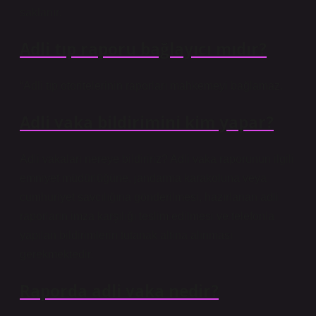
saklanır.
Adli tıp raporu bağlayıcı mıdır?
“Adli tıp otoritelerinin raporları mahkemeyi bağlamaz.
Adli vaka bildirimini kim yapar?
Adli vakaları nereye bildiririz? Adli vaka raporunun ilgili
emniyet müdürlüğüne, jandarma karakoluna veya
cumhuriyet savcılığına gönderilmesi, hazırlanan adli
raporların imza karşılığı teslim edilmesi ve telefonla
yapılan bildirimlerin tutanak altına alınması
gerekmektedir.
Raporda adli vaka nedir?