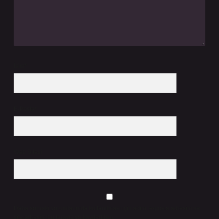
İsim*
E-Posta*
Web Sitesi
Daha sonraki yorumlarımda kullanılması için adım, e-posta adresim ve
site adresim bu tarayıcıya kaydedilsin.