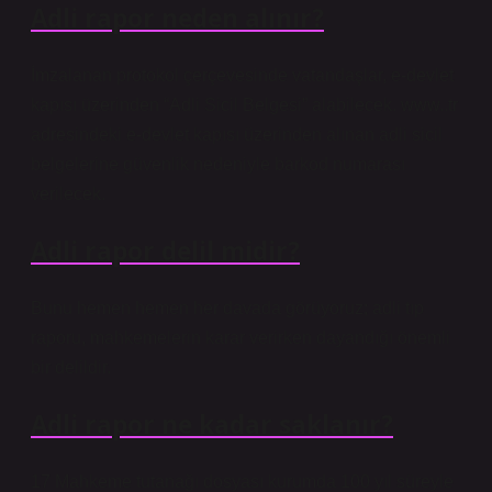
Adli rapor neden alınır?
İmzalanan protokol çerçevesinde vatandaşlar, e-devlet
kapısı üzerinden “Adli Sicil Belgesi” alabilecek. www..tr
adresindeki e-devlet kapısı üzerinden alınan adli sicil
belgelerine güvenlik nedeniyle barkod numarası
verilecek.
Adli rapor delil midir?
Bunu hemen hemen her davada görüyoruz; adli tıp
raporu, mahkemelerin karar verirken dayandığı önemli
bir delildir.
Adli rapor ne kadar saklanır?
17 Mahkeme tutanağı dosyası kurumda 100 yıl süreyle