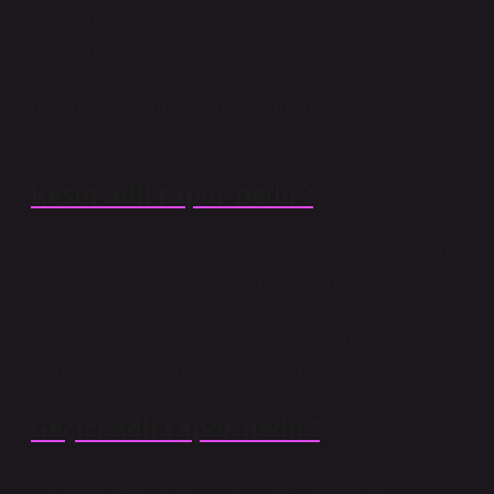
Özet. Adli vaka, başka bir kişinin veya kişilerin kasıtlı
niyetinin, ihmalinin, tedbirsizliğinin veya dikkatsizliğinin
bir kişinin fiziksel veya ruhsal olarak hastalanmasına
neden olan faktör olduğu bir durumdur. Bu vaka, acil
servislerde en sık görülen vakalardan biridir.
Kesin adli rapor nedir?
Trafik kazası sakatlık raporu veya kesin rapor olarak da
bilinen adli kesin rapor, kaza mağdurunun kazadan ve
tedavi sürecinden sonra herhangi bir sağlık sorununun
kalıp kalmadığı, kaldıysa ne gibi sorunların kaldığı gibi
sorulara cevap vermek için tasarlanmıştır.
Geçici adli rapor nedir?
Yaralanmadan sonra ilk inceleme sonuçlarına