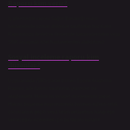
Raporu kim verir?
İş göremezlik raporu Sağlık Bakanlığı onaylı
hastanelerde uzman doktorlar tarafından hazırlanır.
Raporunuzu devlet ve üniversite hastanelerinden veya
SGK anlaşmalı özel hastanelerden alabilirsiniz.
Sosyal inceleme raporu kim
düzenler?
Uygulamada (SİR) olarak bilinen Sosyal Araştırma
Raporu, aile hakimi tarafından yürütülen bir
araştırmadır. Hakim bu velayet incelemesini yapar.
Hakim, boşanma başvurusunda bulunan eşlerin ortak
çocuklarının geçici veya kesin velayetinin hangi eşe
verileceğini incelemek için bu raporu kullanır.