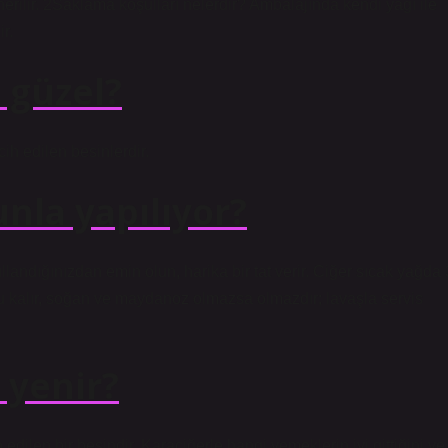
rilir. 2Saklama koşulları nelerdir? Ambalajında ​​kendi yağı ile
r.
 güzel?
cih edilen besinlerdir.
unla yapılıyor?
kullandığınızdan emin olun, harika bir tat verir. Ciğer sıcak yağda 
 sulu kalır, soğan ve maydanoz olmazsa olmazdır; lavaşla servis
 yenir?
edilen bir besindir. Karaciğerle hangi yemeklerin iyi gittiğini ve