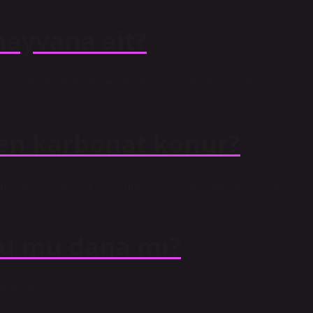
hayvana ait?
ırlanırken düve, düve benzeri hayvan, çiğ dana ve genç dana
en karbonat konur?
ozu dışının çıtır çıtır olmasını, ciğerin daha lezzetli olmasını
uzu mu dana mı?
den yapılır.