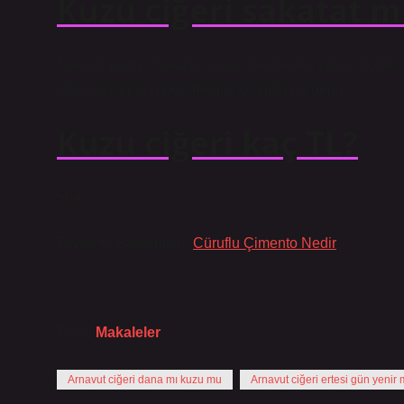
Kuzu ciğeri sakatat m
Sakatat nedir? Sakatat, karaciğer, beyin, yürek, böbrek,
gibi hayvanların kesilmemiş kısımlarına denir.
Kuzu ciğeri kaç TL?
584.
Tavsiyeli Bağlantılar:
Cüruflu Çimento Nedir
Tarih:
Makaleler
Arnavut ciğeri dana mı kuzu mu
Arnavut ciğeri ertesi gün yenir 