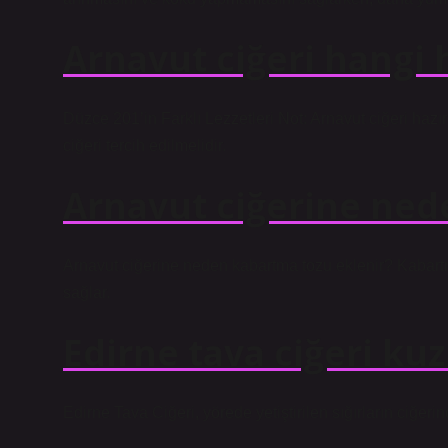
Arnavut ciğeri hangi 
Düzce 201’in Farklı Lezzetleri Not: Arnavut ciğeri haz
ciğeri tercih edilmelidir.
Arnavut ciğerine ned
Arnavut ciğerine neden kabartma tozu eklenir? Kabartma t
sağlar.
Edirne tava ciğeri k
Edirne Tava Ciğeri, yörede yetiştirilen sığırların ciğerin