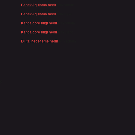
Bebek Agulama nedir
için
admin
Bebek Agulama nedir
için
Öykü
Kant’a göre bilgi nedir
için
admin
Kant’a göre bilgi nedir
için
Şengül
Dijital hedefleme nedir
için
admin
3