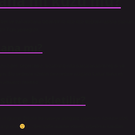
dana mı kuzu mu?
biber ve baharatlarla tatlandırılıp küp küp doğranmasıyla yapılan,
ir Türk yemeğidir.
dana mı?
Kuzu ciğeri seçerseniz, kızartıldığında parçalanabileceğini ve
ayın. Bu nedenle uzman seviyesine ulaşana kadar dana eti
 almanızı öneririz.
sütte bekletilir?
e doğrayın. Büyük bir kaseye aldığınız ciğerlerin üzerine sütü
a iyi olur
) Ciğeri sütle marine etmek, ciğerlerin kandan
ak ve lezzetli olmasını da sağlar.