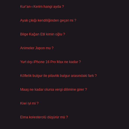
Kur’an-ı Kerim hangi ayda ?
Ağustos 6, 2026
Ayak çıkığı kendiliğinden geçer mi ?
i
Ağustos 5, 2026
Bilge Kağan Etil kimin oğlu ?
Ağustos 4, 2026
Animeler Japon mu ?
Ağustos 4, 2026
Yurt dışı iPhone 16 Pro Max ne kadar ?
Temmuz 29, 2026
Köftelik bulgur ile pilavlık bulgur arasındaki fark ?
Temmuz 27, 2026
Maaş ne kadar olursa vergi dilimine girer ?
Temmuz 25, 2026
Kiwi iyi mi ?
Temmuz 25, 2026
Elma kolesterolü düşürür mü ?
Temmuz 25, 2026