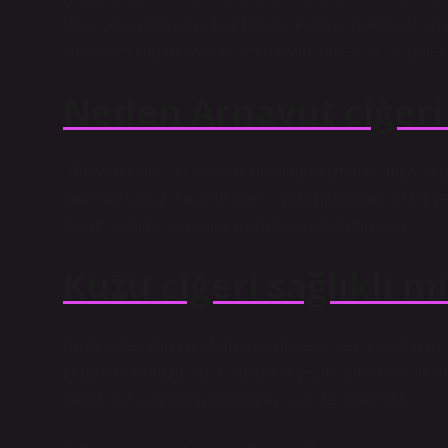
farklı şekillerde nasıl hazırlanabileceğini bilmek de ilgin
sumak ve soğan salatası ve patates püresi ile iyi gider.
Neden Arnavut ciğeri
“Arnavut ciğeri” kelimesini duyduğunuzda aklınıza ilk
yanılıyorsunuz. Arnavut ciğeri, Türk mutfağına ait bir
“ucuz” olduğu için ciğer yiyen Arnavutlardan gelir.
Kuzu ciğeri sağlıklı m
Kuzu ciğeri zengin vitamin ve mineral içeriğiyle birçok 
zengin olan kuzu ciğeri vücudun çeşitli işlevlerini dest
kadar göz sağlığının korunması için de gereklidir.