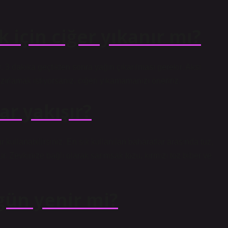
 için ciğer yıkanır mı?
r. 3 dakika geçtikten sonra yağın çıkarılması gerekir. Aksi
zırlamak istiyorsanız, ciğeri yıkamamanızı öneririz.
ar yakışır?
r kullanabilirsiniz. En sık kullanılan baharatlar arasında tuz,
r. Zevkinize bağlı olarak sarımsak tozu, kırmızı toz biber ve
 gün yenir mi?