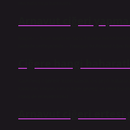
onu tuzlu suya batırmaktır.
Arnavut ciğeri yapmak
İpuçları: – Sıcak yağda en fazla 3 dakika bekletilmelidi
takdirde sertleşecektir. – Yumuşak bir Arnavut ciğeri ha
Ciğere hangi baharatl
Kavrulmuş ciğerlere lezzet katmak için çeşitli baharatla
karabiber, kimyon, kırmızı biber gevreği ve kekik bulunu
kişniş de ekleyebilirsiniz.
Arnavut ciğeri ertesi