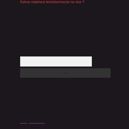
Kahve makinesi temizlenmezse ne olur ?
Temmuz 23, 2026
Arama
Son yorumlar