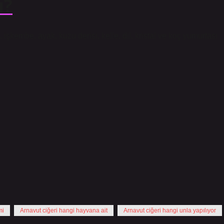
ı?
 işkembe, ayak, kuzu derisi, kelle, dil, kristal ve koç yumurtası
mi
Arnavut ciğeri hangi hayvana ait
Arnavut ciğeri hangi unla yapılıyor