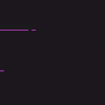
çtir. Karaciğer, tarhana çorbası, pirinç pilavı, patates cipsi,
 denmiş?
 gelen şey, bunun yalnızca Arnavutlara özgü bir yemek olduğuys
 yemektir. İsmi, Osmanlı İmparatorluğu döneminde yaşamış ve
ı?
sağlık faydası sunar. Özellikle A vitamini ve çinko açısından
ekler. A vitamini cilt yenilenmesi ve hücre büyümesi için olduğu