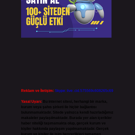
Reklam ve İletişim:
Skype: live:.cid.575569c608265c69
Yasal Uyarı:
Bu internet sitesi, herhangi bir marka,
kurum veya şahıs şirketi ile hiçbir bağlantısı
bulunmamaktadır. Sitede yalnızca kendi hazırladığımız
makaleler paylaşılmaktadır. Burada yer alan içerikler
haber niteliği taşımamakta olup, gerçek kurum ve
kişiler hakkında paylaşım yapılmamaktadır. Gerçek
kurum ve kişiler ile isim benzerlikleri tamamen