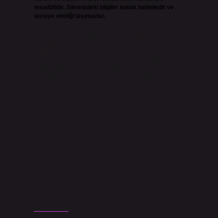
tesadüfidir. Sitemizdeki bilgiler taslak halindedir ve
tavsiye niteliği taşımazlar.
Sitemiz, 5651 Sayılı Kanun gereğince Bilgi Teknolojileri
ve İletişim Kurumu (BTK) tarafından onaylanmış bir Yer
Sağlayıcı olarak hizmet vermektedir. Bu nedenle, sitedeki
içerikleri proaktif olarak denetleme veya araştırma
yükümlülüğümüz bulunmamaktadır. Ancak, üyelerimiz
yazdıkları içeriklerin sorumluluğunu taşımakta olup, siteye
üye olarak bu sorumluluğu kabul etmiş sayılırlar.
Hukuka ve yasal düzenlemelere aykırı olduğunu
düşündüğünüz içerikleri,
backlinkpanelicomtr@gmail.com
adresine bildirmeniz halinde, ilgili içerikler yasal süre
içerisinde sitemizden kaldırılacaktır.
Son Yazılar