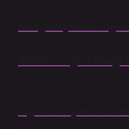
1Tüketimi ne kadar sürer? 70 saat içinde tüketilmesi öne
karıştırıldığı sürece oda sıcaklığında 70 saat saklanabili
Hangi hayvanın ciğeri
Dana eti, tavuk eti, kuzu eti, kaz eti ve morina ciğeri ter
Arnavut ciğeri hangi 
Arnavut ciğeri tarifi için ipuçları: Mısır unu ve kimyon 
dakikadan uzun süre pişirilmemeli, dışı çıtır çıtır, içi
edildiğinde harika olur! 13 Kasım 2020
Ciğer tava yanında ne
Karaciğer, yüksek besin değeri nedeniyle sıklıkla tercih 