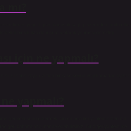
a mı?
 de sindirime iyi geldiği ve bağırsak sağlığı üzerinde olumlu etkis
e belirli bir sıklıkta dönüşümlü olarak yenmesi gerektiği
sı için ne yapmalı?
r elek üzerine koyun. Altına bir kase koyun ve yıkamadan öylece
 ne yapmalı?
raciğer kokusunu gidermek için en popüler yöntemlerden biri
aciğeri baharatlarla marine edebilirsiniz. Bir diğer yöntem ise