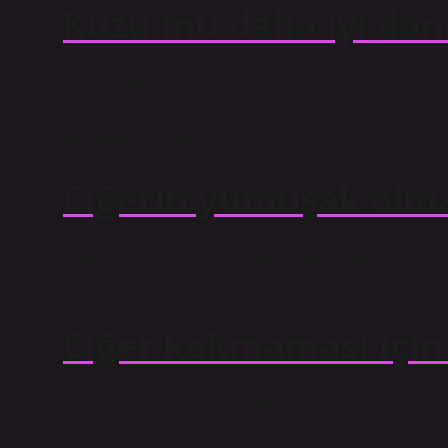
Kuzu mu daha iyi dan
Sığır eti daha fazla B vitamini içerir. Ancak kuzu etinin
olduğu bilinmektedir. Tüm uzmanlar her iki et türünün d
konusunda hemfikirdir.
Ciğerin yumuşak olma
Karaciğeri istediğiniz büyüklükte doğradıktan sonra bi
bırakın. Pişince lezzetini kaybetmez veya sertleşmez.
Ciğer kokmaması için
Karaciğer kokusunu gidermek için ne yapmalısınız? Ka
onu süte batırmaktır. … Ayrıca kokuyu gidermek için kar