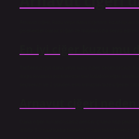
Arnavut ciğeri 
Arnavut ciğeri, kuzu veya dana ciğerinin kızartılıp acı 
geleneksel olarak soğan ve maydanozla servis edilen b
En iyi ciğer kuzu mu 
Tarifleriniz için dana veya kuzu ciğeri seçebilirsiniz. 
doğru kıvamda pişirilmezse sert kalabileceğini unutm
seçmenizi ve 2 günden eski olmayan taze ciğerler satın
Arnavut ciğeri neden 
Dana ciğeri kullandıysanız derisini çıkarıp küp şeklind
döküp 1-2 saat kadar bekletin (2 saat bekletirseniz dah
arınmasını ve koku yapmamasını sağlarken, daha yumuş