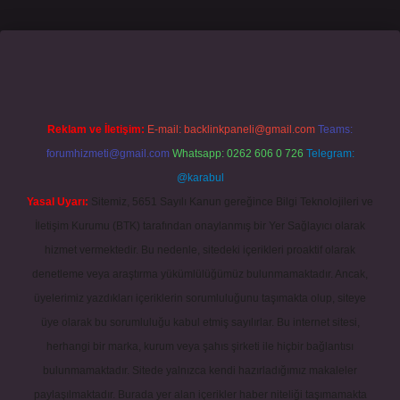
asino giriş
grandoperabet
www.betexper.xyz/
Reklam ve İletişim:
E-mail:
backlinkpaneli@gmail.com
Teams:
forumhizmeti@gmail.com
Whatsapp: 0262 606 0 726
Telegram:
@karabul
Yasal Uyarı:
Sitemiz, 5651 Sayılı Kanun gereğince Bilgi Teknolojileri ve
İletişim Kurumu (BTK) tarafından onaylanmış bir Yer Sağlayıcı olarak
hizmet vermektedir. Bu nedenle, sitedeki içerikleri proaktif olarak
denetleme veya araştırma yükümlülüğümüz bulunmamaktadır. Ancak,
üyelerimiz yazdıkları içeriklerin sorumluluğunu taşımakta olup, siteye
üye olarak bu sorumluluğu kabul etmiş sayılırlar. Bu internet sitesi,
herhangi bir marka, kurum veya şahıs şirketi ile hiçbir bağlantısı
bulunmamaktadır. Sitede yalnızca kendi hazırladığımız makaleler
paylaşılmaktadır. Burada yer alan içerikler haber niteliği taşımamakta