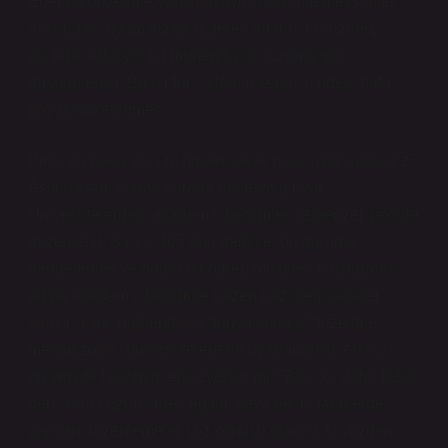
Eğer bu düzeltme yapılmasaydı, takvimle mevsimler
arasındaki uyumsuzluk giderek artardı. O yüzden,
aslında “artık yıl” bir mühendislik çözümü gibi
düşünülebilir. Bu bir tür sistemin kendi içindeki hata
payını düzenlemesi.
Peki, bu bakış açısını üniversiteye nasıl uyarlayabiliriz?
Aslında tam olarak burada devreye giriyor.
Üniversitelerdeki akademik takvimler de benzer şekilde
düzenlenir. Bir yıl, 365 gün değilse, bu durumu
dengelemek ve doğru bir öğrenim süreci oluşturmak
adına akademik takvimde bazen bazı değişiklikler
yapılır. Yani, mühendislik dünyasındaki “düzeltme”
mekanizması üniversitelere de uyarlanabilir. Artık yıl
üniversite takvimini etkileyebilir mi? Tabii ki, daha fazla
ders, daha uzun süreli eğitim veya belirli tarihlerde
yapılan düzenlemeler söz konusu olabilir. O yüzden,