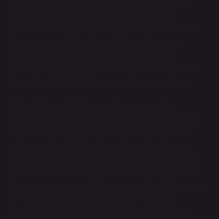
üniversite yaşamı, bazen düzeltilemez olabiliyor. Bu
dünyada, her yıl bir öğrenciye yeni fırsatlar, yeni
insanlarla tanışma, sınavlar ve dersler sunar. Ama bu
her zaman önceden tahmin edilemez. Üniversite
hayatı, bazen bir yılın fazlasıyla dolu, bazen ise
neredeyse “eksik” gibi hissedilen bir yıl olabilir. Çünkü
her öğrenci farklı hızlarda büyür, öğrenir ve gelişir.
Bununla ilgili de bir hikaye aklıma geliyor. Lise
yıllarında, üniversiteyi kazanmak büyük bir heyecandı.
Ama üniversiteye başladığımda, bana çok yabancı
gelen bir dünya ile karşılaştım. Bazı arkadaşlarım,
hayatlarında ilk kez büyük bir şehirde, kendi başlarına
yaşamaya başlamışlardı. Onlar için, bir yıl çok kısa bir
süre gibi göründü, çünkü her şey yeni, her şey heyecan
vericiydi. Ama ben bazen zamanın ne kadar hızlı
geçtiğini anlamadım. Yani, sosyal bilimlerde olduğu