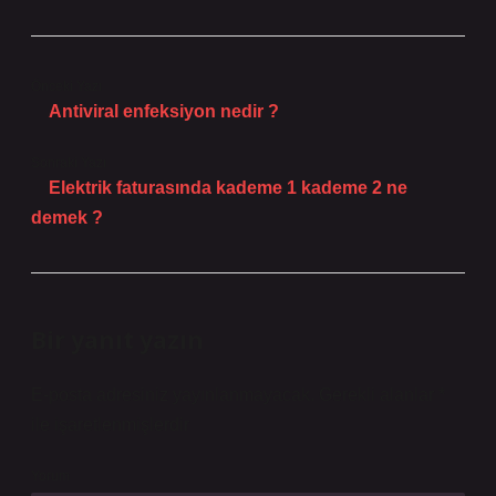
Önceki Yazı
Antiviral enfeksiyon nedir ?
Sonraki Yazı
Elektrik faturasında kademe 1 kademe 2 ne
demek ?
Bir yanıt yazın
E-posta adresiniz yayınlanmayacak.
Gerekli alanlar
*
ile işaretlenmişlerdir
Yorum