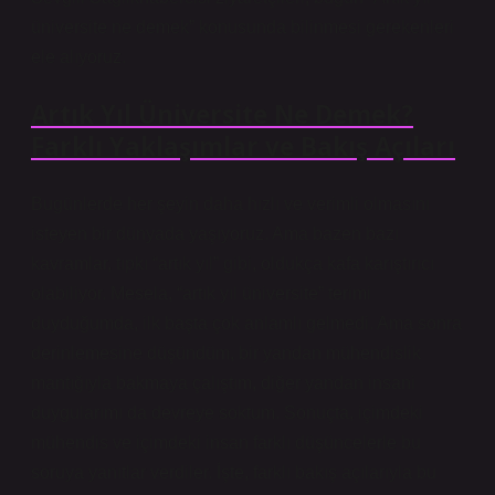
üniversite ne demek” konusunda bilinmesi gerekenleri
ele alıyoruz.
Artık Yıl Üniversite Ne Demek?
Farklı Yaklaşımlar ve Bakış Açıları
Bugünlerde her şeyin daha hızlı ve verimli olmasını
isteyen bir dünyada yaşıyoruz. Ama bazen bazı
kavramlar, tıpkı “artık yıl” gibi, oldukça kafa karıştırıcı
olabiliyor. Mesela, “artık yıl üniversite” terimi
duyduğumda, ilk başta çok anlamlı gelmedi. Ama sonra
derinlemesine düşündüm, bir yandan mühendislik
mantığıyla bakmaya çalıştım, diğer yandan insani
duygularımı da devreye soktum. Sonuçta, içimdeki
mühendis ve içimdeki insan farklı düşüncelerle bu
soruya yanıtlar verdiler. İşte, farklı bakış açılarıyla bu