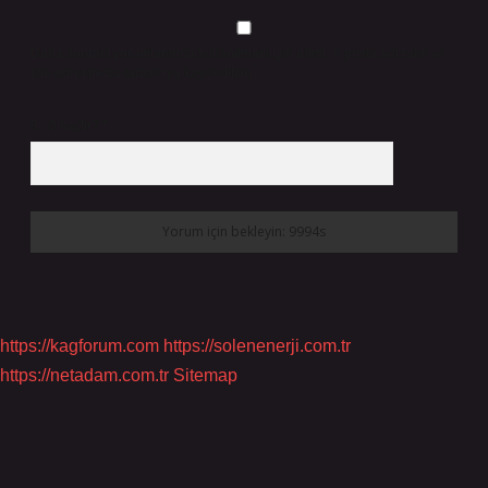
Daha sonraki yorumlarımda kullanılması için adım, e-posta adresim ve
site adresim bu tarayıcıya kaydedilsin.
9 - 5 kaçtır?
*
https://kagforum.com
https://solenenerji.com.tr
https://netadam.com.tr
Sitemap