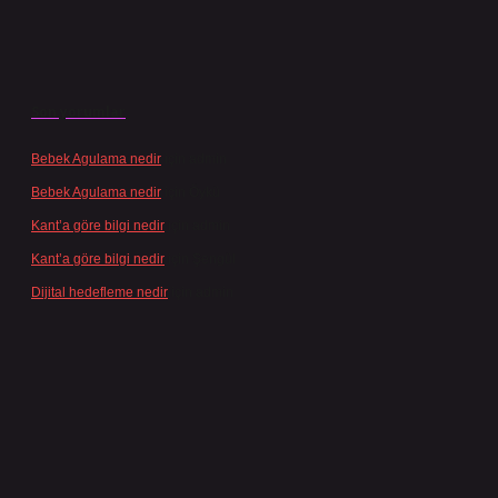
Son yorumlar
Bebek Agulama nedir
için
admin
Bebek Agulama nedir
için
Öykü
Kant’a göre bilgi nedir
için
admin
Kant’a göre bilgi nedir
için
Şengül
Dijital hedefleme nedir
için
admin