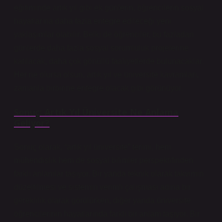
eğitiminde artık yıl gibi ek günlerin, öğrencilerin sosyal
hayatlarına daha fazla entegre edileceği yeni
yaklaşımlar olabilir. Belki de öğrenciler, bu fazladan
günlerde daha fazla sosyal sorumluluk projelerine
katılacak, daha çok gönüllü faaliyetlerde bulunacaklar.
Her ne olursa olsun, artık yıl ve üniversite kavramları,
zamanla birbirine entegre olacak gibi görünüyor.
Sonuç: Artık Yıl Üniversite Ne Anlama
Geliyor?
Sonuç olarak, “artık yıl üniversite” terimi, hem
mühendislik hem de sosyal bilimler perspektifinden
farklı anlamlar taşıyor. Bir yanda teknik olarak takvimin
düzeltilmesi ve sistemin verimli çalışması adına bir
gereklilik olarak görülürken, diğer yanda üniversite
öğrencilerinin hayatlarında farklı bir anlam taşıyor. Bir