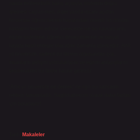
yanda mühendislik bakış açısıyla, sistemin doğru
işlemesi sağlanırken, diğer yanda insani açıdan
üniversite öğrencilerinin hayatındaki önemli bir dönüm
noktasını temsil ediyor. Gelecekte ise bu kavramların,
eğitim sistemine, öğrenci deneyimlerine ve sosyal
hayata nasıl entegre olacağını zamanla göreceğiz. Artık
yıl üniversite, sadece bir takvim olgusundan çok,
insanların gelişim yolculuklarını ve eğitim anlayışlarını
şekillendiren bir faktör haline gelebilir.
“Artık yıl üniversite ne demek” ile ilgili bu kapsamlı
rehberi tamamladık. Saglikhabercisi olarak daha fazlası
için buradayız!
Tarih:
Makaleler