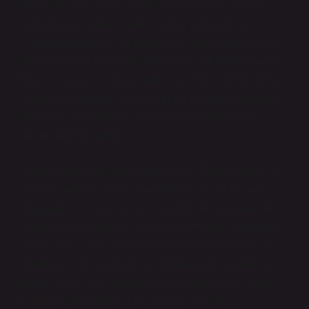
de üniversiteler, artık yıl gibi kavramları göz önünde
bulundurarak daha dinamik, uyum sağlayabilen
sistemler yaratacak. Örneğin, bazı üniversiteler eğitim
dönemini farklı tarihlerde başlatacak, online eğitim ve
hibrit sistemlerle öğrencilerin yıl içindeki eğitimi daha
esnek hale gelecek. Öğrenciler bir yandan iş hayatını
da tecrübe edebilecek, diğer yandan eğitimlerine
devam edebilecekler.
İçimdeki insan ise şöyle düşünüyor: “Evet, teknoloji ve
eğitim esnekliği artacak ama üniversite, bir insanın
duygusal ve sosyal gelişimi için hâlâ kritik bir dönem
olmaya devam edecek.” Çünkü üniversite, sadece bir
eğitim süreci değil, aynı zamanda bir kimlik arayışıdır.
Öğrenciler, bir yandan bilgi edinirken, bir yandan da
hayatı ve insanları öğrenirler. Gelecekte, belki de bu
kimlik gelişimi daha da hızlanacak. Üniversite