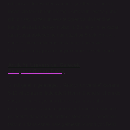
gibi, insan deneyimleri zamanla şekillenir ve her yıl,
insan için farklı bir anlam taşır. Artık yılın “ekstra günü”
gibi bir şey, bazen üniversite öğrencisinin kendine
kattığı ekstra bir deneyim olabilir. Bu, bir yılın ne kadar
farklı yaşanabileceğine dair güzel bir örnek. Artık yıl,
sadece takvimi etkilemekle kalmaz, üniversite
hayatındaki duygusal deneyimlerimizi de şekillendirir.
Artık Yıl Üniversite: Gelecek
Perspektifinden Bakış
Şimdi gelelim geleceğe… “Artık yıl üniversite” kavramı
5-10 yıl sonra ne ifade eder? Hem mühendislik hem de
sosyal bilimler açısından bu soruya biraz daha
derinlemesine bakmam gerekiyor. İçimdeki mühendis,
gelecekte daha esnek eğitim sistemlerinin, akademik
takvimin daha esnek hale gelmesini öngörüyor. Belki