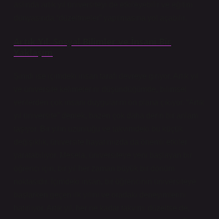
aslında artık yıl üniversiteyi de etkileyebilir ve eğitim
dünyasında “düzeltmeler” yapılmasına yol açabilir.
Artık Yıl: Sosyal Bilimler ve İnsani Bir
Yaklaşım
Şimdi ise içimdeki insan tarafı devreye giriyor. Artık yıl
ve üniversite kelimelerini düşündüğümde, bilimsel
verilerden çok insani duygularım ön plana çıkıyor. “Artık
yıl üniversite” demek, bazen çok daha derin bir anlam
taşıyor. Bir yılın uzunluğu ve takvimdeki bu küçük
değişiklik, üniversite hayatımızda da önemli etkiler
yaratabiliyor. Mesela, üniversiteye yeni başlayan bir
öğrenci için, bir yıl her zaman büyük bir dönüm
noktasıdır. İçimdeki insan, bir öğrencinin üniversiteye
başlarken geçen ilk yılını ve oradaki deneyimlerini
hatırlıyor. Artık yıl, her ne kadar takvimi düzeltse de,