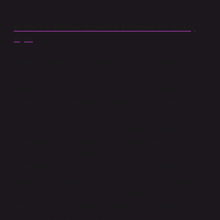
soruya yaklaşmak…
Artık Yıl: Mühendislik ve Bilimsel Bir Bakış
Açısı
İçimdeki mühendis şöyle diyor: “Artık yıl, basitçe
takvimde 365 değil, 366 gün olması durumu.” Her dört
yılda bir, Şubat ayı 29 çekiyor ve bu, yılı 366 güne
çıkarıyor. Bu, aslında Dünya’nın Güneş etrafındaki
dönüşünün tam olarak 365.2422 gün olmasından
kaynaklanıyor. Bu çok küçük bir fark gibi görünse de,
zamanla birikiyor ve takvim ile gerçek Dünya dönüşü
arasındaki farkı düzeltmek için bir gün ekleniyor.
Mühendislik bakış açısıyla, bu sistemin verimli
çalışması çok önemli. Çünkü her dört yılda bir, eklenen
bir günle, takvim ile Dünya’nın dönme süresi arasında
denge sağlanıyor. Bir tür düzeltme mekanizması gibi…