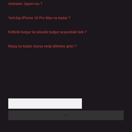
Animeler Japon mu ?
Ağustos 4, 2026
Yurt dışı iPhone 16 Pro Max ne kadar ?
Temmuz 29, 2026
Köftelik bulgur ile pilavlık bulgur arasındaki fark ?
Temmuz 27, 2026
Maaş ne kadar olursa vergi dilimine girer ?
Temmuz 25, 2026
Arama