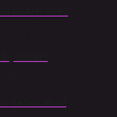
yku neden olur?
azen anemi, enfeksiyonlar, karaciğer, kalp ve böbrek yetmezliği,
(hipoglisemi), hormonal sorunlar (hipotiroidizm, adrenal
rtisi olabilir.
ıl çözülür?
k cihazlardan uzakta aynı anda yatağa girin ve uyanın. Hafif
. Yatmadan önce yemek yemeyin veya çay veya kahve
sı neden olur?