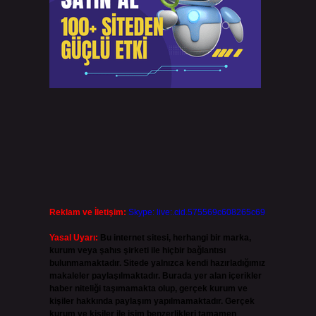
Reklam ve İletişim:
Skype: live:.cid.575569c608265c69
Yasal Uyarı:
Bu internet sitesi, herhangi bir marka,
kurum veya şahıs şirketi ile hiçbir bağlantısı
bulunmamaktadır. Sitede yalnızca kendi hazırladığımız
makaleler paylaşılmaktadır. Burada yer alan içerikler
haber niteliği taşımamakta olup, gerçek kurum ve
kişiler hakkında paylaşım yapılmamaktadır. Gerçek
kurum ve kişiler ile isim benzerlikleri tamamen