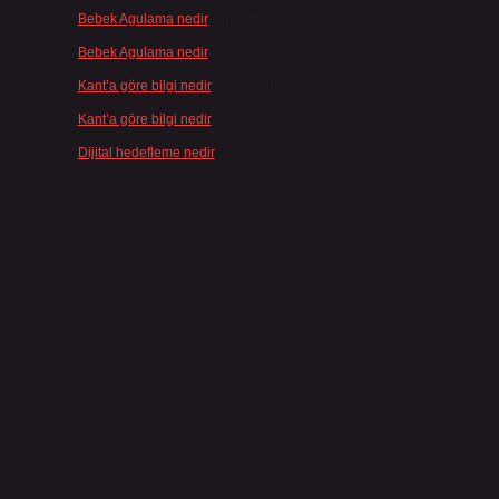
Bebek Agulama nedir
için
admin
,
Bebek Agulama nedir
için
Öykü
Kant’a göre bilgi nedir
için
admin
Kant’a göre bilgi nedir
için
Şengül
Dijital hedefleme nedir
için
admin
.