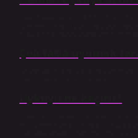
Narkolepsisi olan kişiler herhangi bir yerde ve herhang
edebilecekleri bir durum değildir. Kişi günlük hayatını 
konuşurken aniden birkaç dakikadan birkaç saate kadar
Çok fazla uyumak zara
Çok fazla uyumayı bırakırsanız, diyabet, kalp hastalığı 
çok fazla uyumak kilo alımına yol açabilir.
Uykuyu ne kaçırır?
Uykusuzluğu önlemek için ne yapmalısınız? Sizi sürek
ila 45 dakikalık bir yürüyüş bile uykunuzu kaçırmaya
en ulaşılabilir faktördür. … Sakız çiğnemek. … Müzik.