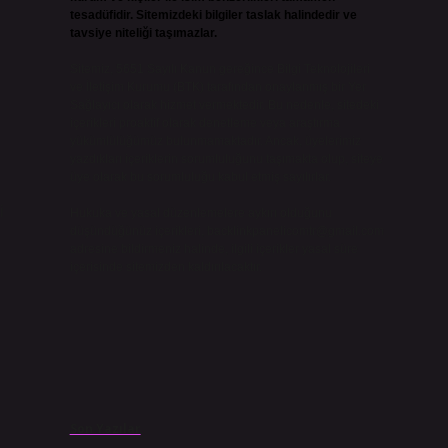
tesadüfidir. Sitemizdeki bilgiler taslak halindedir ve
tavsiye niteliği taşımazlar.
Sitemiz, 5651 Sayılı Kanun gereğince Bilgi Teknolojileri
ve İletişim Kurumu (BTK) tarafından onaylanmış bir Yer
Sağlayıcı olarak hizmet vermektedir. Bu nedenle, sitedeki
içerikleri proaktif olarak denetleme veya araştırma
yükümlülüğümüz bulunmamaktadır. Ancak, üyelerimiz
yazdıkları içeriklerin sorumluluğunu taşımakta olup, siteye
üye olarak bu sorumluluğu kabul etmiş sayılırlar.
i
Hukuka ve yasal düzenlemelere aykırı olduğunu
düşündüğünüz içerikleri,
backlinkpanelicomtr@gmail.com
adresine bildirmeniz halinde, ilgili içerikler yasal süre
içerisinde sitemizden kaldırılacaktır.
Son Yazılar