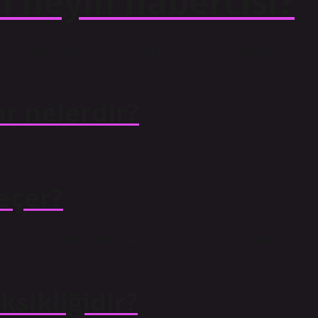
i neyin habercisi?
nin yavaş çalışması veya vitamin eksikliği gibi nedenler
r nelerdir?
geçer?
ği düzeltildiğinde kendiliğinden kaybolur. İlaçlar ve demir veya
eridir.
ksikliğidir?