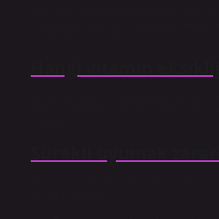
Uyku kaygısı, uykuya dalmak veya uykuda kalmakla ilgili
dinlenememesine yol açabilir. Uyku kaygısı karmaşıktır
uykuda kalmayı zorlaştırabilir.
Hangi vitamin eksikli
Özellikle bazı vitaminler vücudumuzdaki uyku kalitesini
açabilir. E vitamini, D vitamini, B12 vitamini ve B6 vi
bazılarıdır.
Sürekli uyumak zararl
Sağlığınız için iyi bir gece uykusu şarttır, ancak aşırı uy
tıbbi sorunla bağlantılıdır.