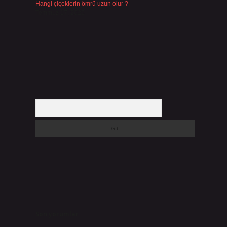
Hangi çiçeklerin ömrü uzun olur ?
Temmuz 17, 2026
Arama
Son yorumlar