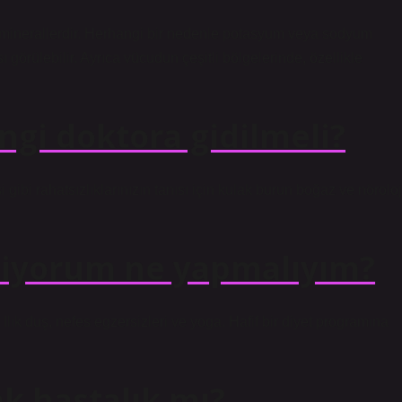
nerallerdir. Herhangi bir nedenle potasyum veya sodyum
ı görülebilir. Ayrıca vücudun çeşitli bölgelerinde, özellikle
angi doktora gidilmeli?
ibi rahatsızlıklarınızın tanısı için kulak burun boğaz ve nöroloj
diyorum ne yapmalıyım?
 Ilık duş, nefes egzersizleri ve yoga. Hafif bir diyet programına
 hastalık mı?