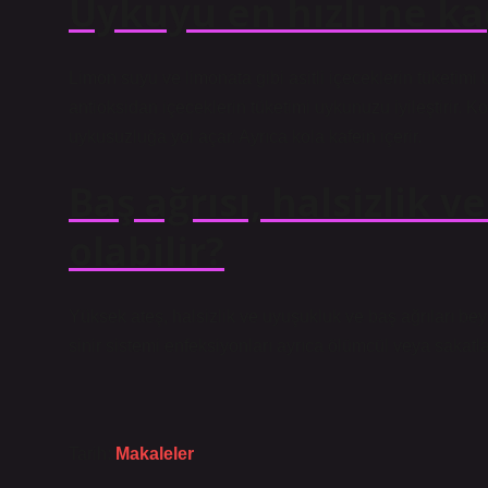
Uykuyu en hızlı ne kaç
Limon suyu ve limonata gibi asitli içeceklerin tüketimi
antioksidan içeceklerin tüketimi uykunuzu iyileştirir. Ko
uykusuzluğa yol açar. Ayrıca kola kafein içerir.
Baş ağrısı, halsizlik v
olabilir?
Yüksek ateş, halsizlik ve uyuşukluk ve baş ağrıları be
sinir sistemi enfeksiyonları ayrıca ölümcül veya sakatla
Tarih:
Makaleler