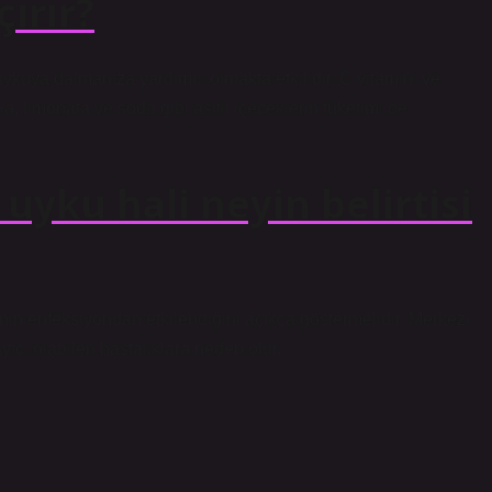
ırır?
 uykuya dalmanıza yardımcı olmakta etkilidir. C vitamini ve
la, limonata ve soda gibi asitli içeceklerin tüketimi de
e uyku hali neyin belirtisi
ynin enfeksiyondan etkilendiğini açıkça göstermelidir. Merkezi
yıcı olabilen hastalıklara neden olur.