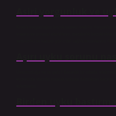
Asiri yorgunluk ve u
Kronik yorgunluğun birçok nedeni olabilir. Yorgunluk b
vitamin ve mineral eksiklikleri, metabolik bozukluklar 
yetmezlik) ve kanser gibi ciddi sağlık sorunlarının ilk beli
Aşırı uyku sorunu nas
Uykusuzluğa ne iyi gelir? Karanlık bir odada, elektroni
egzersizle vücudu yorarak uykuya dalmaktan kaçının
tüketmeyin
Birden uyku bastırma