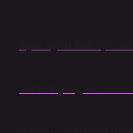
Sodyum ve potasyum vücudumuz için olmazsa olmaz mi
eksikliği varsa, vücutta yorgunluk, halsizlik ve kas ağrıs
kollarda ve bacaklarda kramplar meydana gelir.
Aşırı uyku hali için h
Uyku bozuklukları, solunum problemleri ve uyku apnesi g
bölümlerine başvurabilirsiniz.
Sürekli yorgun hisse
Yorgunluk ve bitkinlikle başa çıkmanın yolları nelerdir?
geçmek.
Hemen uykuya dalmak