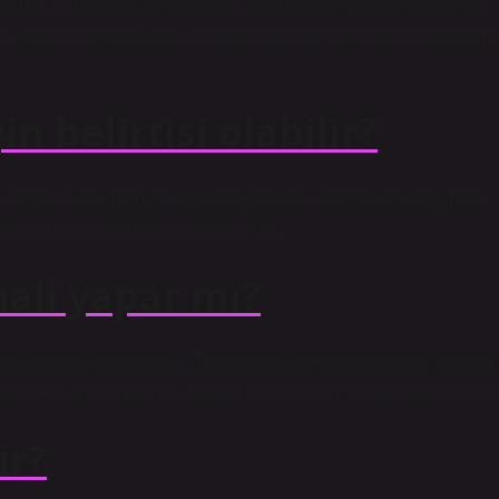
ardır: narkolepsi, uyku apnesi, düşük veya yüksek kan şekeri,
, elektrolit dengesizliği, uykusuzluk, gece vardiyasında çalışma
 belirtisi olabilir?
nesi, kafa travması, genetik yatkınlık, depresyon, bağımlılık
a aşırı kilo hipersomni riskini artırır.
hali yapar mı?
 belirtileri arasındadır. Tek başına tanı koymak yeterli değildir,
emekten sonra uyku hali diyabet hastalarının sorunlarından biridir
ir?