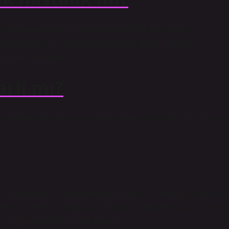
i bir zamanda aniden uykuya dalabilirler. Bu, kontrol
sürdürürken, çalışırken veya etrafındaki diğer insanlarla
 uykuya dalabilir.
rlı mı?
ve depresyon gibi zararlı yan etkilerden kaçınabilirsiniz. Ayrıca,
li motive edecek şeyler düşünebilirsiniz. … Yürüyüş Dışarıda 3
 yeter! … Kafein. … Soğuk duş Soğuk su belki de uykuyu bozan
 … Atıştırmalık. Daha fazla makale…