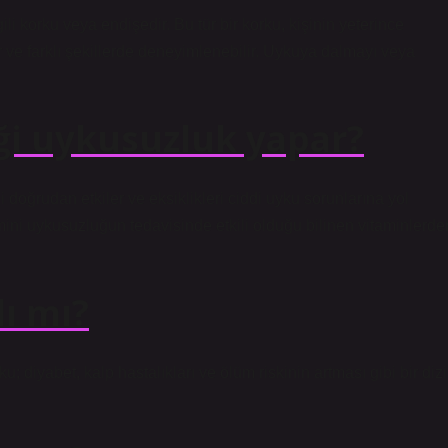
 korku veya endişedir. Bu tür bir korku, kişinin yeterince
 ve farklı şekillerde deneyimlenebilir. Uykuya dalmayı veya
ği uykusuzluk yapar?
 doğrudan etkiler ve eksiklikleri ciddi uyku sorunlarına yol
tamini uykusuzluğun tedavisinde etkili olduğu bilinen vitaminlerde
ı mı?
ku; diyabet, kalp hastalıkları ve ölüm riskinin artması gibi bir dizi