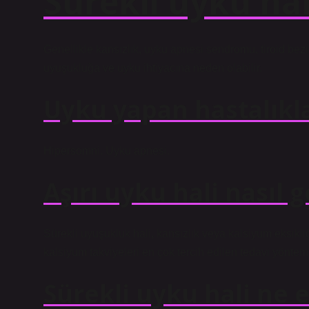
Sürekli uyku hal
Genellikle kansızlık, uyku apnesi sendromu, tiroid bezi
uyuşukluğa ve uyku ihtiyacına neden olabilir.
Uyku yapan hastalıkla
Hipersomni. Uyku apnesi.
Aşırı uyku hali nasıl 
Sürekli uyuşukluk hali, kansızlık veya kalsiyum eksikli
kalsiyum takviyeleri en çok tercih edilen tedavi yönteml
Sürekli uyku hali ne e