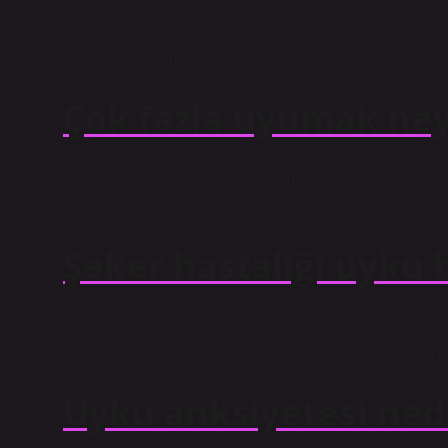
Ani uyku yoksunluğuna neden olabilecek durumlar şunl
kansızlık, huzursuz bacak sendromu, uyku alışkanlıkları
gürültü ve ortam sıcaklığı.
Çok fazla uyumak neyin
Hipersomniye neden olan durumlar arasında MS, uyku ap
ve bazı sakinleştiriciler bulunur. Ek olarak, bir tümör vey
Şeker hastalığı uyku 
Yemekten sonra uyku hali ve yorgunluk insülin direncinin
ancak çeşitli testler ve tıbbi muayene ile doğrulanır. Y
Uyku anksiyetesi ned