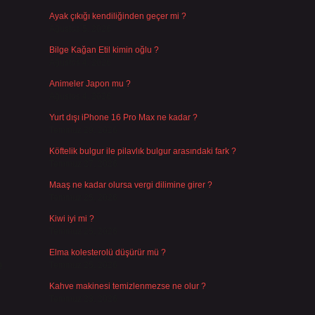
Ayak çıkığı kendiliğinden geçer mi ?
Ağustos 5, 2026
Bilge Kağan Etil kimin oğlu ?
Ağustos 4, 2026
Animeler Japon mu ?
Ağustos 4, 2026
Yurt dışı iPhone 16 Pro Max ne kadar ?
Temmuz 29, 2026
Köftelik bulgur ile pilavlık bulgur arasındaki fark ?
Temmuz 27, 2026
Maaş ne kadar olursa vergi dilimine girer ?
Temmuz 25, 2026
Kiwi iyi mi ?
Temmuz 25, 2026
Elma kolesterolü düşürür mü ?
0
Temmuz 25, 2026
Kahve makinesi temizlenmezse ne olur ?
Temmuz 23, 2026