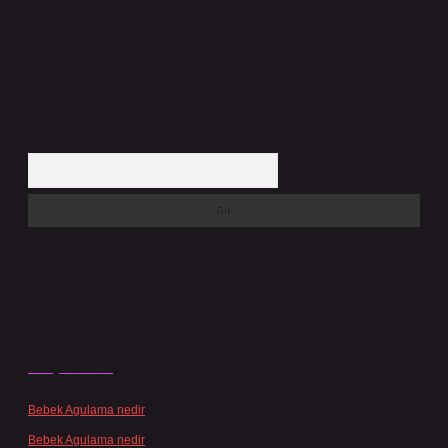
Arama
Son yorumlar
Bebek Agulama nedir
için
admin
Bebek Agulama nedir
için
Öykü