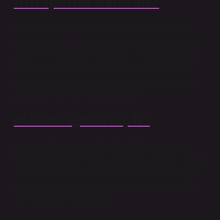
Atlı sporlar nelerdir?
At binme, at okçuluğu, cirit atma, engel atlama ve at
yarışı gibi binicilik sporları, atların hızı, dayanıklılığı ve
zarafetiyle karakterize edilir. Binicilik sporları yalnızca
fiziksel becerileri eğitmekle kalmaz, aynı zamanda
binici ve at arasındaki bağı güçlendirerek duygusal ve
zihinsel gelişime de katkıda bulunur.
At binme eğitimi kaç TL?
At Binme Turu Fiyatları 2 Tur200 TLBinicilik Kursu
Paketi (8 ders)4500 TLBinicilik Safarisi (rehberli 1 saat)
– At Safarisi (rehberli 1 saat)1500 TLBinicilik Safarisi
(rehbersiz 1 saat) – At Safarisi (rehbersiz 1 saat)1125
TL7 hat daha•9 Kasım 2024