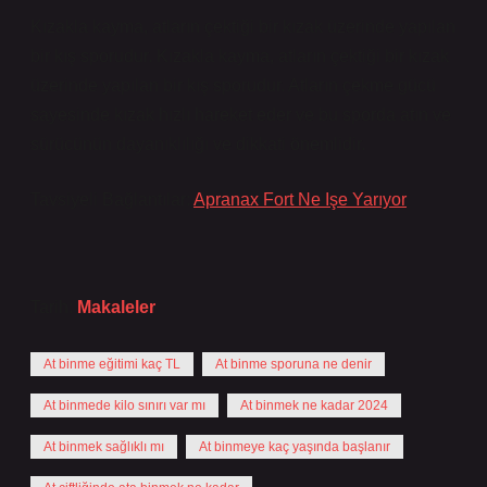
Kızakla kayma, atların çektiği bir kızak üzerinde yapılan
bir kış sporudur. Kızakla kayma, atların çektiği bir kızak
üzerinde yapılan bir kış sporudur. Atların çekme gücü
sayesinde kızak hızlı hareket eder ve bu sporda atın ve
sürücünün dayanıklılığı ve dikkati önemlidir.
Tavsiyeli Bağlantılar:
Apranax Fort Ne Işe Yarıyor
Tarih:
Makaleler
At binme eğitimi kaç TL
At binme sporuna ne denir
At binmede kilo sınırı var mı
At binmek ne kadar 2024
At binmek sağlıklı mı
At binmeye kaç yaşında başlanır