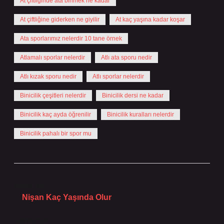
At çiftliğinde ata binmek ne kadar
At çiftliğine giderken ne giyilir
At kaç yaşına kadar koşar
Ata sporlarımız nelerdir 10 tane örnek
Atlamalı sporlar nelerdir
Atlı ata sporu nedir
Atlı kızak sporu nedir
Atlı sporlar nelerdir
Binicilik çeşitleri nelerdir
Binicilik dersi ne kadar
Binicilik kaç ayda öğrenilir
Binicilik kuralları nelerdir
Binicilik pahalı bir spor mu
Önceki Yazı
Nişan Kaç Yaşında Olur
Sonraki Yazı