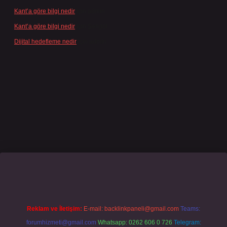
Kant’a göre bilgi nedir
için
admin
Kant’a göre bilgi nedir
için
Şengül
Dijital hedefleme nedir
için
admin
casino giriş
grandoperabet
www.betexper.xyz/
Reklam ve İletişim:
E-mail:
backlinkpaneli@gmail.com
Teams:
forumhizmeti@gmail.com
Whatsapp: 0262 606 0 726
Telegram: