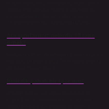
binmeye başlamalarını öneriyoruz. Bu yaştan itibaren
çocuklar temel talimatları anlayabilir ve binmek için
gereken fiziksel koordinasyona sahip olabilirler.
Yetişkinler için: Üst yaş sınırımız yok!24.07.2024
Ata sporlarımız nelerdir 10 tane
örnek?
İçindekiler1.1 At üstünde cirit atma.1.2 Şalvar güreşi.1.3
Aba güreşi.1.4 Kuşak güreşi.1.5 At üstünde okçuluk.1.6
Atlı kızak.1.7 Koşum yarışı.1.
Binicilik pahalı bir spor mu?
At binmek ucuz bir spor olmasa da çok pahalı da
değildir. Bu sporu yapmak için kendi atınıza sahip
olmanız gerekmez. Üye olduğunuz bir kulüpte at