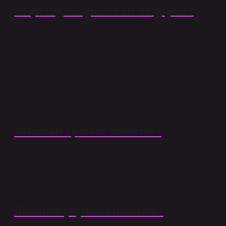
At çiftliğine giderken ne giyilir?
Binicilik kıyafetleri için tercih edilebilecek giysiler
arasında pantolon, gömlek, ceket, şapka ve bot gibi
parçalar bulunur. Bu parçaların her biri farklı ihtiyaçları
karşılamak üzere tasarlanmıştır. Pantolon: Binicilik
sırasında giyilen pantolonlar rahat, esnek ve nefes
alabilen kumaşlardan yapılmalıdır.
Atlamalı sporlar nelerdir?
Atlamalar: Atletizmde atlamanın dört temel dalı vardır:
Üç adım atlama, uzun atlama, sırıkla atlama ve yüksek
atlama.
Binicilik çeşitleri nelerdir?