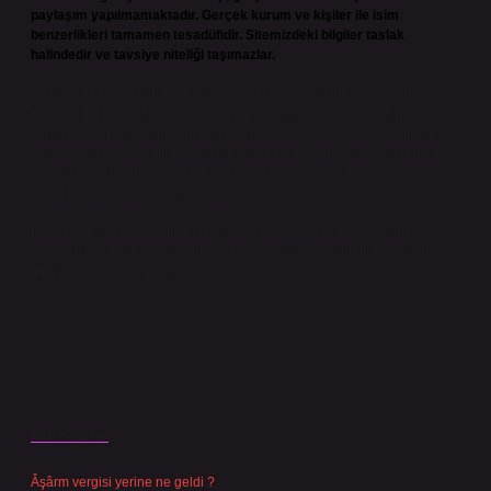
paylaşım yapılmamaktadır. Gerçek kurum ve kişiler ile isim
benzerlikleri tamamen tesadüfidir. Sitemizdeki bilgiler taslak
halindedir ve tavsiye niteliği taşımazlar.
Sitemiz, 5651 Sayılı Kanun gereğince Bilgi Teknolojileri ve İletişim
Kurumu (BTK) tarafından onaylanmış bir Yer Sağlayıcı olarak hizmet
vermektedir. Bu nedenle, sitedeki içerikleri proaktif olarak denetleme
veya araştırma yükümlülüğümüz bulunmamaktadır. Ancak, üyelerimiz
yazdıkları içeriklerin sorumluluğunu taşımakta olup, siteye üye olarak bu
sorumluluğu kabul etmiş sayılırlar.
Hukuka ve yasal düzenlemelere aykırı olduğunu düşündüğünüz
içerikleri,
backlinkpanelicomtr@gmail.com
adresine bildirmeniz halinde,
ilgili içerikler yasal süre içerisinde sitemizden kaldırılacaktır.
Son Yazılar
Âşârm vergisi yerine ne geldi ?