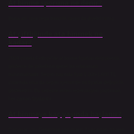
At binme sporuna ne denir?
Buna atlı spor veya binicilik sporu da diyebilirsiniz.
At çiftliğinde ata binmek ne
kadar?
2024 yılında Fethiye’de at binme fiyatları değişkenlik
gösterse de şirketlerin genel bir ortalaması
bulunmaktadır. Sezon başında fiyat 1.200-1.600 TL
civarında olsa da sezon içerisinde bu fiyatlar değişiklik
gösterebilir. Bu sebeple erken rezervasyon yaptırmak
her zaman faydalıdır.
At binmeye kaç yaşında başlanır?
Çocuklar için: Genellikle çocukların 7 yaşından itibaren