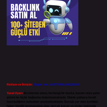
Reklam ve İletişim:
Skype: live:.cid.575569c608265c69
Yasal Uyarı:
Bu internet sitesi, herhangi bir marka, kurum veya şahıs
şirketi ile hiçbir bağlantısı bulunmamaktadır. Sitede yalnızca kendi
hazırladığımız makaleler paylaşılmaktadır. Burada yer alan içerikler
haber niteliği taşımamakta olup, gerçek kurum ve kişiler hakkında