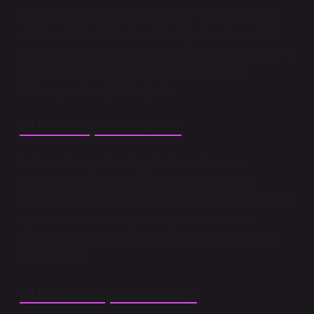
Günümüzde binicilik sporu disiplinleri; engel atlama,
dresaj ve para dresaj, binicilik yarışması, dayanıklılık
biniciliği, atlama (at jimnastiği), binicilik, para sürüşü ve
dizginleme olarak ayrılıp Uluslararası Binicilik
Federasyonu’na (FEI) bağlıdır.
Atlı ata sporu nedir?
At dörtnala koşarken dizginleri tutmadan vücut
hareketleriyle atın kontrol edilebilmesini ve aynı
zamanda hedefe ok atılmasını gerektiren geleneksel bir
spordur. At sırtında okçulukta sporcuların temel
ekipmanları şunlardır: yay, ok, ok kılıfı (tirkeş) ve yay
kılıfı (ok kılıfı).
Atlı kızak sporu nedir?