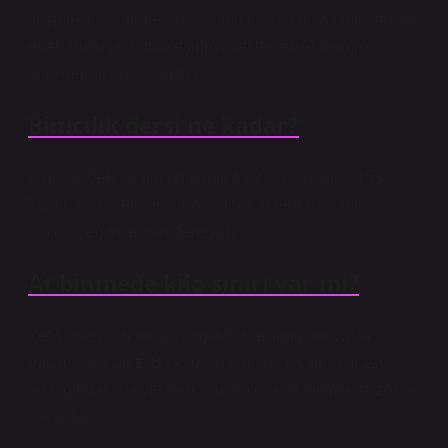
koşmak ve yürümek solunumu ve kan dolaşımını teşvik
eder. Duyusal bütünleşmeyi destekler. At binmek
karakterinizi şekillendirir.
Binicilik dersi ne kadar?
Binicilik derslerinin ortalama fiyatı saat başına 153
TL’dir. Bu ücret değişir ve birçok kritere bağlıdır:
binicilik eğitmeninin deneyimi.
At binmede kilo sınırı var mı?
Yetişkinler için bir sınır yoktur. Herhangi bir yaşta
başlayabilirsiniz. Bir kilo sınırı olabilir. Örneğin, 120 kg
ağırlığındaki bir yetişkin için binicilik atı bulmakta zorluk
çekerdik.