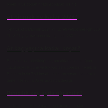
binebilir ve doğanın tadını çıkarabilirsiniz.
At binmek ne kadar 2024?
Fethiye At Safari’nin 2024 yılı ücreti yetişkinler için 800
TL, 8-11 yaş arası çocuklar için ise 750 TL’dir.
At kaç yaşına kadar koşar?
Bir atın cinsi, büyüklüğüne, bacaklarının kısalığına,
vücut büyüklüğüne ve tüy yapısına göre belirlenebilir.
Bir at en fazla 7 yıl koşabilir. Atların yaşam beklentisi
genellikle 25 ila 35 yıl arasında değişir.
Binicilik kaç ayda öğrenilir?
Yaklaşık 4-6 aylık binicilik eğitiminin ardından,