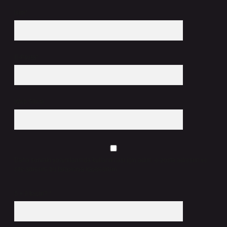
İsim*
E-Posta*
Web Sitesi
Daha sonraki yorumlarımda kullanılması için adım, e-posta adresim ve
site adresim bu tarayıcıya kaydedilsin.
5 + 3 kaçtır?
*