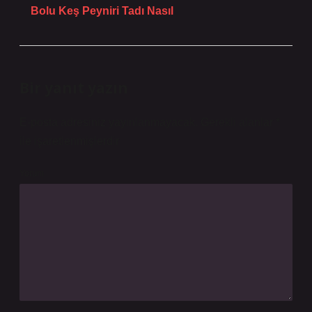
Bolu Keş Peyniri Tadı Nasıl
Bir yanıt yazın
E-posta adresiniz yayınlanmayacak.
Gerekli alanlar
*
ile işaretlenmişlerdir
Yorum