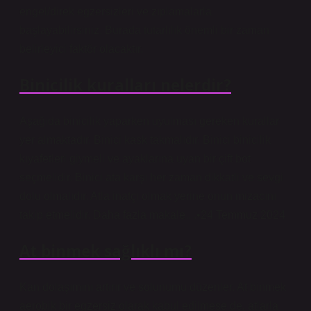
engel/direk egzersizleri ve zıplamalarla
başlayabilirsiniz. Burada tutarlılık önemli bir zaman
belirleyici faktör olacaktır.
Binicilik kuralları nelerdir?
Aşağıda binicilik yaparken uyulması gereken kurallar
yer almaktadır. Binici kask takmalıdır. Binici binicilik
kıyafetleri giymeli ve ayaklarına uyan bir çift bot
seçmelidir. Binici ata karşı her zaman dikkatli ve sevgi
dolu olmalıdır. Atla inatçı olmak yerine onun mizacını
takip etmelidir. Daha fazla makale.. .•24 Temmuz 2024
At binmek sağlıklı mı?
Kan dolaşımını artırır ve solunumu düzenler. At binmek
aerobik bir egzersiz olarak kabul edilmese de, atlarla