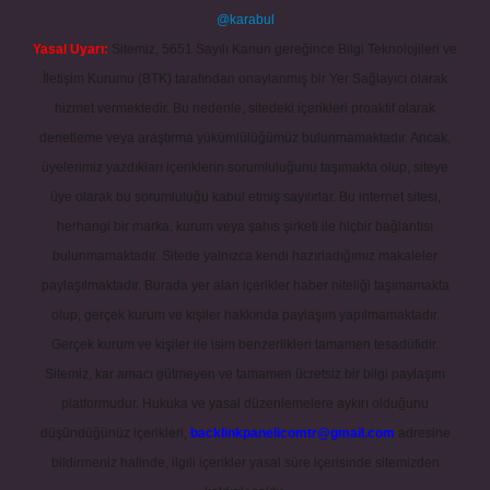
@karabul
Yasal Uyarı:
Sitemiz, 5651 Sayılı Kanun gereğince Bilgi Teknolojileri ve
İletişim Kurumu (BTK) tarafından onaylanmış bir Yer Sağlayıcı olarak
hizmet vermektedir. Bu nedenle, sitedeki içerikleri proaktif olarak
denetleme veya araştırma yükümlülüğümüz bulunmamaktadır. Ancak,
üyelerimiz yazdıkları içeriklerin sorumluluğunu taşımakta olup, siteye
üye olarak bu sorumluluğu kabul etmiş sayılırlar. Bu internet sitesi,
herhangi bir marka, kurum veya şahıs şirketi ile hiçbir bağlantısı
bulunmamaktadır. Sitede yalnızca kendi hazırladığımız makaleler
paylaşılmaktadır. Burada yer alan içerikler haber niteliği taşımamakta
olup, gerçek kurum ve kişiler hakkında paylaşım yapılmamaktadır.
Gerçek kurum ve kişiler ile isim benzerlikleri tamamen tesadüfidir.
Sitemiz, kar amacı gütmeyen ve tamamen ücretsiz bir bilgi paylaşım
platformudur. Hukuka ve yasal düzenlemelere aykırı olduğunu
düşündüğünüz içerikleri,
backlinkpanelicomtr@gmail.com
adresine
bildirmeniz halinde, ilgili içerikler yasal süre içerisinde sitemizden