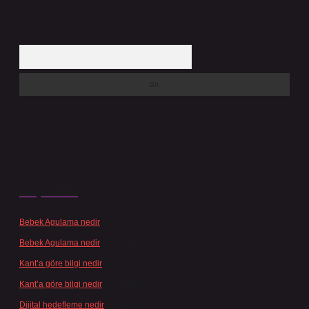
Arama
Son yorumlar
Bebek Agulama nedir
için
admin
Bebek Agulama nedir
için
Öykü
Kant’a göre bilgi nedir
için
admin
Kant’a göre bilgi nedir
için
Şengül
Dijital hedefleme nedir
için
admin