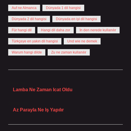
Auf ne Almanca
Dünyada 1 dil hangisi
Dünyada 2 dil hangisi
Dünyada en iyi dil hangisi
Für hangi dil
Hangi dil daha zor
İn den nerede kullanılır
Türkçeye en yakın dil hangisi
Und wie ne demek
Warum hangi dilde
Zu ne zaman kullanılır
Önceki Yazı
Lamba Ne Zaman Icat Oldu
Sonraki Yazı
Az Parayla Ne Iş Yapılır