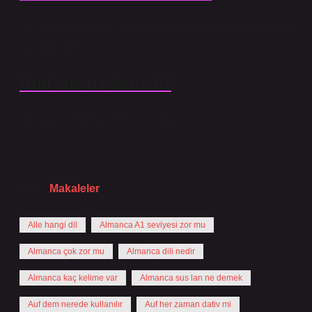
“In” edatı genellikle yer, zaman ve kapalı alanı belirtmek
için kullanılır.
Und wie ne demek?
“Ve nasıl!” Türkçe çevirisi ve nasıl!
Tarih:
Makaleler
Alle hangi dil
Almanca A1 seviyesi zor mu
Almanca çok zor mu
Almanca dili nedir
Almanca kaç kelime var
Almanca sus lan ne demek
Auf dem nerede kullanılır
Auf her zaman dativ mi