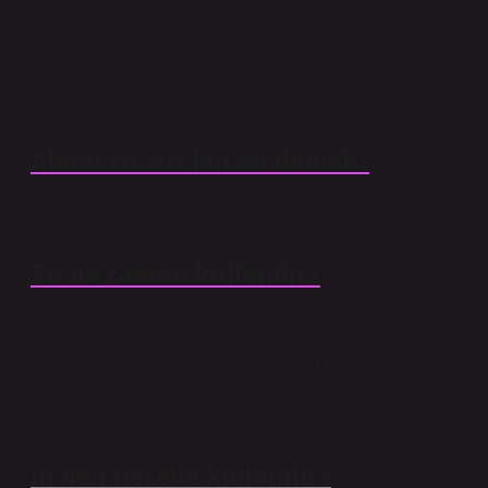
2018’deki son Birlik Durumu konuşmasında
İngilizcenin Avrupa’da önemini kaybettiğini iddia etti.
Ancak Dünya Ekonomik Forumu tarafından yayınlanan
bir araştırmaya göre İngilizce “dünyanın en güçlü dili”.
Almanca sus lan ne demek?
Sessiz!, durgun!
Zu ne zaman kullanılır?
Amaç cümlesinin fiili cümlenin sonundadır. Fiilin
infinitive hali (+zu) kullanılır. Başka bir deyişle, fiil
çekimlenmez. Ayrılabilir bir fiil varsa, fiilin ön ekinden
sonra zu eklenir.
İn den nerede kullanılır?