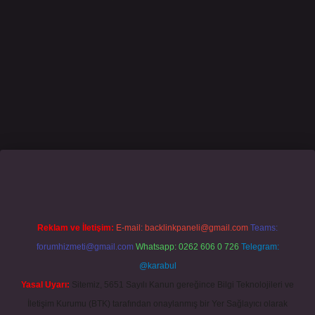
casino giriş
grandoperabet
www.betexper.xyz/
Reklam ve İletişim:
E-mail:
backlinkpaneli@gmail.com
Teams:
forumhizmeti@gmail.com
Whatsapp: 0262 606 0 726
Telegram:
@karabul
Yasal Uyarı:
Sitemiz, 5651 Sayılı Kanun gereğince Bilgi Teknolojileri ve
İletişim Kurumu (BTK) tarafından onaylanmış bir Yer Sağlayıcı olarak