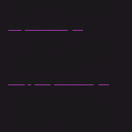
dünyanın en kalabalık ülkesi olduğu düşünüldüğünde,
resmi dilinin ilk sırada yer alması şaşırtıcı değildir.
Dünyada 2 dil hangisi?
İngilizce İngilizce dünyada en çok konuşulan ikinci
dildir. Yaklaşık 380 milyon kişi tarafından ana dil olarak
ve yaklaşık 1 milyar kişi tarafından ikinci dil olarak
konuşulduğu tahmin edilmektedir.
Türkçeye en yakın dil hangisi?
Dünyada Türkçeye en yakın dil Moğolcadır.
Moğolcanın Türkçeye yakınlığı Türkçe ile aynı dil
ailesine mensup olmasından kaynaklanmaktadır. Altay
dil ailesine mensup olan Türkçe ve Moğolca, bu dil
ailesinin diğer dilleri olan Mançu-Tunguzca, Korece ve