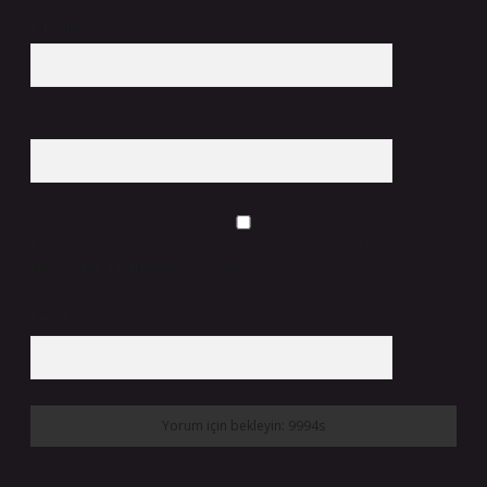
E-Posta*
Web Sitesi
Daha sonraki yorumlarımda kullanılması için adım, e-posta adresim ve
site adresim bu tarayıcıya kaydedilsin.
6 + 2 kaçtır?
*