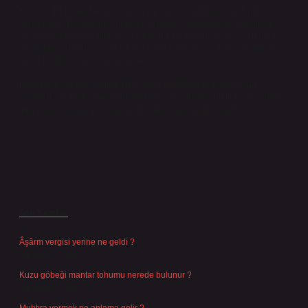
Kurumu (BTK) tarafından onaylanmış bir Yer Sağlayıcı olarak hizmet
vermektedir. Bu nedenle, sitedeki içerikleri proaktif olarak denetleme
veya araştırma yükümlülüğümüz bulunmamaktadır. Ancak, üyelerimiz
yazdıkları içeriklerin sorumluluğunu taşımakta olup, siteye üye olarak bu
sorumluluğu kabul etmiş sayılırlar.
Hukuka ve yasal düzenlemelere aykırı olduğunu düşündüğünüz
içerikleri,
backlinkpanelicomtr@gmail.com
adresine bildirmeniz halinde,
ilgili içerikler yasal süre içerisinde sitemizden kaldırılacaktır.
Son Yazılar
Âşârm vergisi yerine ne geldi ?
Ağustos 9, 2026
Kuzu göbeği mantar tohumu nerede bulunur ?
Ağustos 8, 2026