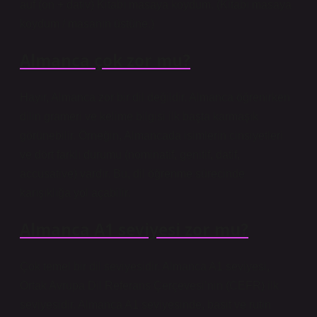
auf (on + dativ) Kitabı masaya koydum. (Kitabı masaya
koydum / masanın üstüne.)
Almanca çok zor mu?
Hayır, Almanca zor bir dil değildir. Almanca öğrenirken
dilin grameri ve kelime bilgisi ilk başta karmaşık
görünebilir. Örneğin, Almancada isimlerin cinsiyetleri
ve dört farklı durumu (nominatif, genitif, datif,
accusative) vardır. Bu, dil öğrenme sürecinde
karışıklığa yol açabilir.
Almanca A1 seviyesi zor mu?
Çok temel bir dil seviyesidir. Almanca A1 seviyesi,
Ortak Avrupa Dil Referans Çerçevesi’nin (CEFR) ilk
seviyesidir. Almanca A1 seviyesinde, basit ve rutin