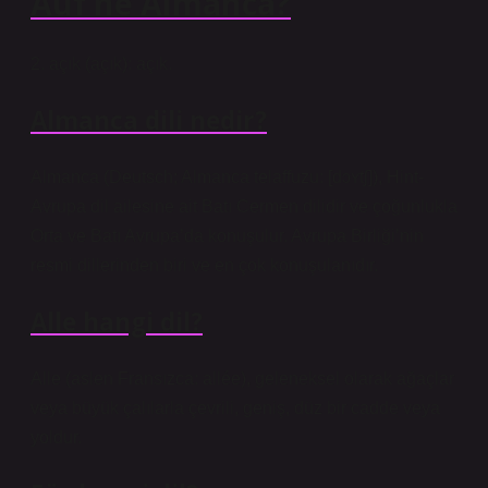
Auf ne Almanca?
2. açık (açık): açık.
Almanca dili nedir?
Almanca (Deutsch; Almanca telaffuzu: [dɔʏtʃ]), Hint-
Avrupa dil ailesine ait Batı Cermen dilidir ve çoğunlukla
Orta ve Batı Avrupa’da konuşulur. Avrupa Birliği’nin
resmi dillerinden biri ve en çok konuşulanıdır.
Alle hangi dil?
Alle (aslen Fransızca: allée), geleneksel olarak ağaçlar
veya büyük çalılarla çevrili, geniş, düz bir cadde veya
yoldur.