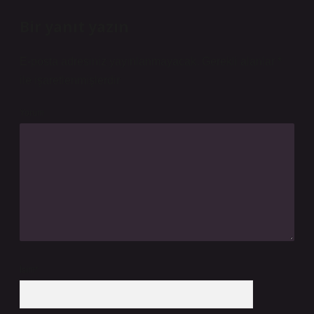
Bir yanıt yazın
E-posta adresiniz yayınlanmayacak.
Gerekli alanlar
*
ile işaretlenmişlerdir
Yorum
İsim*