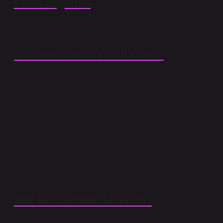
Für hangi dil?
Almanca-Türkçe sözlük “für”
Auf dem nerede kullanılır?
On the “on” ve the “on”dur, ancak on the bir yüzeydir ve
the bir yerdir. On örneğinde, “on the table” “masanın
üzerinde” anlamına gelir. Bir on örneği “an dem Fluss”
olup “nehrin yanında” anlamına gelir. 19 Haziran
2023On the “on” ve the “on”dur, ancak on the bir
yüzeydir ve the bir yerdir. On örnekte, “on the table”
“masanın üzerinde” anlamına gelir. Bir on örneği “an
dem Fluss” olup “nehrin yanında” anlamına gelir.
Auf her zaman dativ mi?