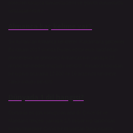
görevleri kolayca tamamlayabilir ve günlük durumlarda
ustalaşabilirsiniz.
Almanca kaç kelime var?
Sık kullanılan Almanca kelimeler: Rakamlarla gerçekler
Bu rakam 2017 yılında Duden editör ekibi tarafından
güncellendi ve günümüz Almancasının yaklaşık 23
milyon kelimeden oluştuğu belirtildi. Almanca konuşan
bir kişinin ortalama 12.000 ile 16 arasında kelimeye
sahip olduğu belirtildi.
Dünyada 1 dil hangisi?
Dünyada en çok konuşulan ana dil Çince’dir ve
Mandarin lehçesi yaklaşık 1,5 milyar kişi tarafından
kullanılmaktadır. Çin’in bir milyardan fazla insanla