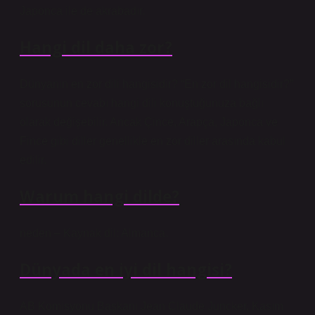
Japonca ile de akrabadır.
Hangi dil daha zor?
Dünyanın en zor dili hangisidir? “En zor dil hangisidir?”
sorusunun cevabı hangi dili konuştuğunuza bağlı
olarak değişebilir. Ancak Çince, Arapça, Japonca ve
Fince gibi diller genellikle en zor diller arasında kabul
edilir.
Warum hangi dilde?
neden – Kaynak dil: Almanca.
Dünyada en iyi dil hangisi?
AB Komisyonu Başkanı Jean Claude Juncker, Kasım