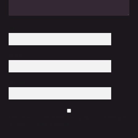
İsim*
E-Posta*
Web Sitesi
Daha sonraki yorumlarımda kullanılması için adım, e-posta adresim ve
site adresim bu tarayıcıya kaydedilsin.