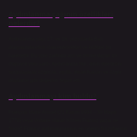
Aydınlanma çağının özellikleri
nelerdir?
Aydınlanma yaşı, 17. ve 18. yüzyıllarda Batı
dünyasında etkili olan entelektüel ve kültürel bir
harekettir. Bu süre zarfında akıl ve bilime dayalı bir
düşünce yolu vardı. Aydınlanma fikri, dinin otoritesini
sorgulayarak özgürlük, eşitlik, insan hakları ve özgür
düşünme gibi değerleri teşvik etti.
Aydınlanmayı kim buldu?
François Marie Arouet (21 Kasım 1694 – 30 Mayıs
1778) veya Voltaire olarak bilinen Fransız yazar ve
filozof. Fransız aydınlanmasının en önemli filozoflarının
ve hatta keşif hareketinin babasının başında.