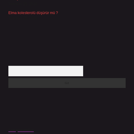
Temmuz 25, 2026
Elma kolesterolü düşürür mü ?
Temmuz 25, 2026
Arama
Son yorumlar