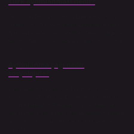
Türk aydınlanması nedir?
Öte yandan Türk aydınlanması, Entente ülkelerinin
önündeki yeni Türkiye eyaletinin zaferlerinden sonra
Türk Devrimi’nden sonra, özellikle sistemin sisteminin
tek yetkili temsilcisi ve Sistemin Cumhuriyetçi yönetimi
sistemi …
Aydınlanma çağı nedir
sosyolojide?
Aydınlanma, Avrupa’da 1688 İngiliz Devrimi ile
başlayan ve 1789 Fransız Devrimi ile sonuçlanan bir
düşünce hareketidir. Rönesans için eski zamanlar
süren ortaçağ dönemi, doğa, toplum ve devlet algısının
incelik dini ve baskınını eleştiren bir tür entelektüel
isyandır.