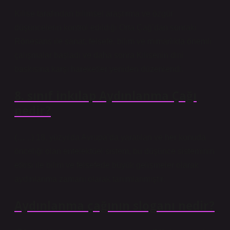
Kilise tarafından bilimsel araştırma ve özgür
düşüncelerin kontrol edildiği Orta Çağ’dan sonraki
Rönesans ile sanat, felsefe, bilim ve mimarlıkta önemli
çalışmalar başladı ve daha sonra Kilisenin dini
baskısına karşı hareketler yeniden düzenlendi.
8. sınıf inkılap Aydınlanma Çağı
nedir?
(… ..) 18. yüzyılda Avrupa’da yaratılan ve her konuda
önceliği olan entelektüel sistem, bu düşünce sisteminin
etkisi ile bilim ve felsefede büyük gelişmeler olarak
aydınlanma zamanı olarak tanımlanmıştır.
Aydınlanma çağının sloganı nedir?