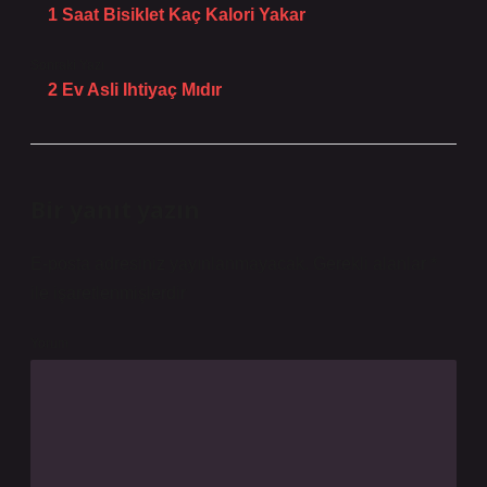
1 Saat Bisiklet Kaç Kalori Yakar
Sonraki Yazı
2 Ev Asli Ihtiyaç Mıdır
Bir yanıt yazın
E-posta adresiniz yayınlanmayacak.
Gerekli alanlar
*
ile işaretlenmişlerdir
Yorum