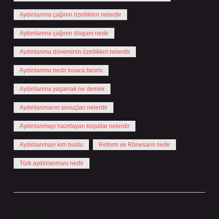
Aydınlanma çağının özellikleri nelerdir
Aydınlanma çağının sloganı nedir
Aydınlanma döneminin özellikleri nelerdir
Aydınlanma nedir kısaca tanımı
Aydınlanma yaşamak ne demek
Aydınlanmanın sonuçları nelerdir
Aydınlanmayı hazırlayan koşullar nelerdir
Aydınlanmayı kim buldu
Reform ve Rönesans nedir
Türk aydınlanması nedir
Önceki Yazı