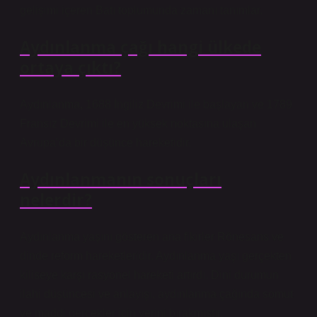
gelişimi içeren Batı toplumunda zamanı tanımlar.
Aydınlanma çağı hangi ülkede
ortaya çıktı?
Aydınlanma, 1688 İngiliz Devrimi ile başlayan ve 1789
Fransız Devrimi ile en yüksek noktasına ulaşan
Avrupa’da bir düşünce hareketidir.
Aydınlanmanın sonuçları
nelerdir?
Aydınlanma yaşını gösteren ana fikirler Rönesans ve
dinde reform hareketleridir. Aydınlanma yaşı gerçekten
kiliseye karşı rasyonel hareketi artırdı. Dini durumun
ilahi düşüncesi ve anlayışı, aydınlanma çağında somut
ve maddi gerçekler için yerini bırakmıştır.