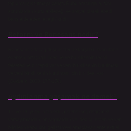
topluma ışık tutmaya çalıştı. Ruhu aracılığıyla, tüm
sorunlardan kurtulabileceği ve sosyal olarak ebedi
barış elde edebileceği fikridir.
Reform ve Rönesans nedir?
Rönesans ortaçağ düşüncelerine karşı bir isyan ifade
ederken, ortaçağ kilisesine ve bu kilisenin resmi
felsefesine bir tepki var ve yeni bir kilisenin kurulması
ve yeni bir kilisenin kurulması için bir ideal var
(Gökberk, 2000: 177-178).
Aydınlanma yaşamak ne demek?
17. ve 18. yüzyıllarda eski, geleneksel, değişmez
varsayımlardan, önyargılardan ve ideolojilerden ve yeni
bilgilerin kabulünü geliştirmeyi amaçlayan entelektüel