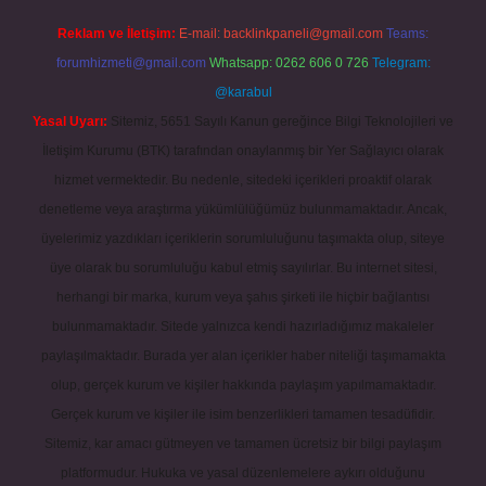
Reklam ve İletişim:
E-mail:
backlinkpaneli@gmail.com
Teams:
forumhizmeti@gmail.com
Whatsapp: 0262 606 0 726
Telegram:
@karabul
Yasal Uyarı:
Sitemiz, 5651 Sayılı Kanun gereğince Bilgi Teknolojileri ve
İletişim Kurumu (BTK) tarafından onaylanmış bir Yer Sağlayıcı olarak
hizmet vermektedir. Bu nedenle, sitedeki içerikleri proaktif olarak
denetleme veya araştırma yükümlülüğümüz bulunmamaktadır. Ancak,
üyelerimiz yazdıkları içeriklerin sorumluluğunu taşımakta olup, siteye
üye olarak bu sorumluluğu kabul etmiş sayılırlar. Bu internet sitesi,
herhangi bir marka, kurum veya şahıs şirketi ile hiçbir bağlantısı
bulunmamaktadır. Sitede yalnızca kendi hazırladığımız makaleler
paylaşılmaktadır. Burada yer alan içerikler haber niteliği taşımamakta
olup, gerçek kurum ve kişiler hakkında paylaşım yapılmamaktadır.
Gerçek kurum ve kişiler ile isim benzerlikleri tamamen tesadüfidir.
Sitemiz, kar amacı gütmeyen ve tamamen ücretsiz bir bilgi paylaşım
platformudur. Hukuka ve yasal düzenlemelere aykırı olduğunu