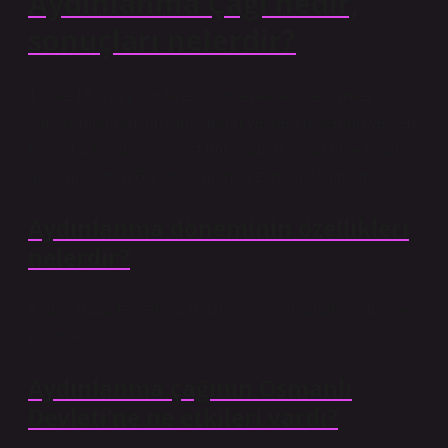
Aydınlanma Çağı nedir,
sonuçları nelerdir?
17. ve 18. yüzyıllarda eski, geleneksel, değişmez
varsayımlardan, önyargılardan ve ideolojilerden ve yeni
bilgilerin kabulünü geliştirmeyi amaçlayan entelektüel
gelişimi içeren Batı toplumunda zamanı tanımlar.
Aydınlanma döneminin özellikleri
nelerdir?
Aydınlanma felsefesinin özellikleri kendinden emin ve
rasyoneldi.
Aydınlanma çağının Osmanlı
Devleti’ne ne etkileri vardı?