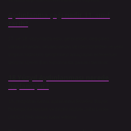
Aydınlanma çağı nedir 11. sınıf
tarih?
17. ve 18. yüzyıllarda eski, geleneksel, değişmez
varsayımlardan, önyargılardan ve ideolojilerden ve yeni
bilginin kabulünü geliştirmeyi amaçlayan entelektüel
gelişimi içeren Batı toplumunda zamanı tanımlar.
18 Yüzyıl Aydınlanması nerede
başlamıştır?
18. yüzyıldan kalma aydınlanma felsefesi Büyük
Britanya’da başladı ve büyük ölçüde John Locke
(1632-1704) olarak kabul ediliyor.