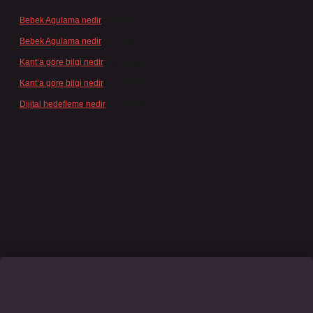
Bebek Agulama nedir
için
admin
Bebek Agulama nedir
için
Öykü
Kant’a göre bilgi nedir
için
admin
Kant’a göre bilgi nedir
için
Şengül
Dijital hedefleme nedir
için
admin
sino giriş
grandoperabet
www.betexper.xyz/