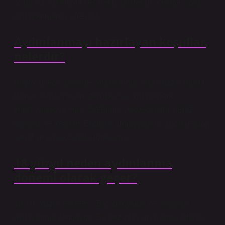
“Zihninizi kullanma cesaretini gösterin!” Kelime şimdi
aydınlanmanın şifresidir.
Aydınlanmayı hazırlayan koşullar
nelerdir?
Birçok önemli gelişme aydınlanma yaşını hazırlamıştır.
Bunlar: Antik Yunanistan’da eski aydınlanma,
Hıristiyanlık ve Haçlı Seferleri, yüksek kültür, deniz
uçuşları ve keşifler, Endülüs Umayyaden, dinde reform,
sanat ve baskı evinde rönesans.
18 yüzyıl neden aydınlanma
dönemi olarak geçer?
18-19. Yüzyıl felsefesi, Batı bireyinde ve sosyalde
aydınlanma zamanıdır. Bu kez zihni ön planda tutarak