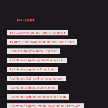
Tarih:
Makaleler
18 Yüzyıl Aydınlanması nerede başlamıştır
18 yüzyıl neden aydınlanma dönemi olarak geçer
8 sınıf inkılap Aydınlanma Çağı nedir
Aydınlanma çağı hangi ülkede ortaya çıktı
Aydınlanma çağı nedir 11 sınıf tarih
Aydınlanma Çağı nedir sonuçları nelerdir
Aydınlanma çağı nedir sosyolojide
Aydınlanma çağında hangi gelişmeler oldu
Aydınlanma çağının Osmanlı Devletine ne etkileri vardı