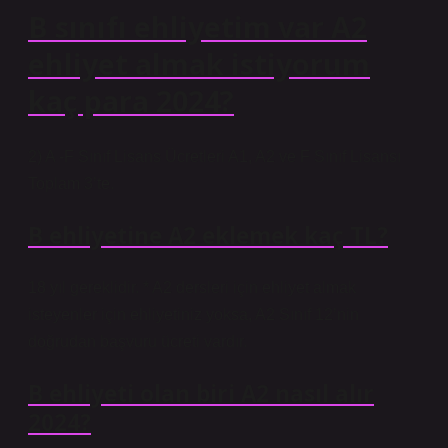
B sınıfı ehliyetim var A2
ehliyet almak istiyorum
kaç para 2024?
2) A -F Sınıf Lisans Ücretleri A1, A2 ve F Sınıf Lisansı
Toplam 3’te.
B ehliyetine A2 eklemek kaç TL?
18 yıl gereklidir. * A2 dersleri için ehliyet almak
isteyenler için ehliyetiniz yoksa, A2 Sınıf 12’nin
doğrudan başvuru ücreti vardır.
B ehliyeti olan biri A2 nasıl alır
2024?