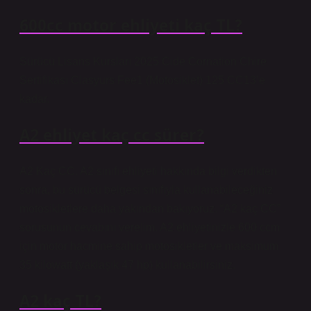
600cc motor ehliyeti kaç TL?
Sürücü Lisans Kursları 2025 Cide Cornation Chire
Sertifikası Clasyurs Fee1 (Motosiklet) 125 CC13’e
kadar.
A2 ehliyet kaç cc sürer?
A2 Kaç CC. A2 sınıfı ehliyeti hakkında bilgi verdikten
sonra, bu sürücü belgesi sınıfıyla kullanabileceğiniz
motosikletlere daha yakından bakıyoruz. “A2 kaç CC”
sorusunun cevabını verelim. A2 ehliyetinizle 600 ccm
için motor hacmine sahip motosikletler ve maksimum
35 kilowatt (yaklaşık 47 hp) kullanabilirsiniz.
A2 kaç TL?