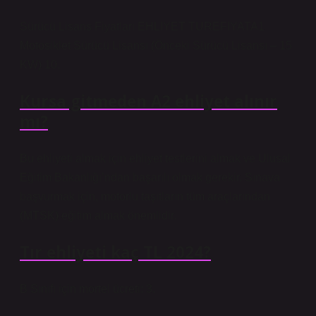
Sürücü Lisans Fiyatları EHLIYET TUREFIYATA1
Motosiklet Sürücü Lisansı (Önceki Sürücü Lisansı – 15
KW) 10.
Kursa gitmeden A2 ehliyet alınır
mı?
Bu ehliyeti almak için ehliyet testlerini almak ve Ulusal
Eğitim Bakanlığı’ndan başarılı olmak gerekir. Sınava
başvurmak için, motorlu taşıtların tüm araçlarından
(MTSK) eğitim almak önemlidir.
Tır ehliyeti kaç TL 2024?
B Sınıfı için mortel ücreti: 3.