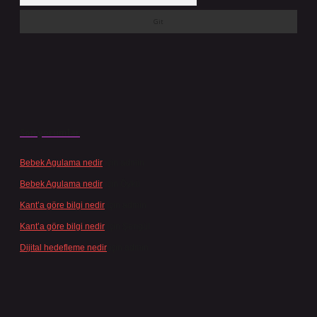
Son yorumlar
Bebek Agulama nedir
için
admin
Bebek Agulama nedir
için
Öykü
Kant’a göre bilgi nedir
için
admin
Kant’a göre bilgi nedir
için
Şengül
Dijital hedefleme nedir
için
admin