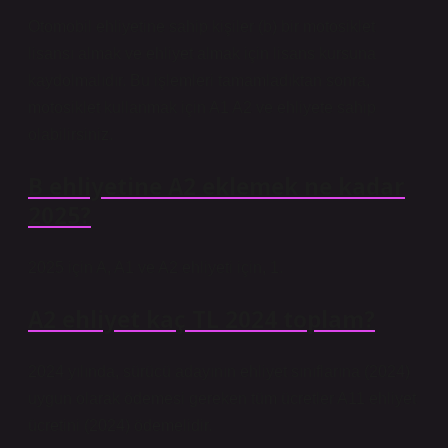
Otomobil ehliyetine sahip kişiler (b) bir motosiklet
lisansı almak ve ehliyet almak için lisans kursuna
kaydolmalıdır. Bu işlemleri tamamladıktan sonra,
motosiklet kullanmak için A1 A2 ve ehliyete sahip
olabilirsiniz.
B ehliyetine A2 eklemek ne kadar
2025?
2025 için A, A1 ve A2 ehliyeti için, 1.
A2 ehliyet kaç TL 2024 toplam?
2024 yılında, sürücü adayının ehliyet sınıflarına (2024)
uygun olarak ödemesi gereken tüm ücretler A11 ehliyet
ücretini (2024) ödemelidir.