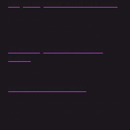
Ehliyet büyütme ücreti ne kadar?
İlk kez ehliyetin talepleri için teorik sınav giriş ücreti:
900 TL. Direksiyon Sınav Ücreti: 1350 TL. Sürücü
Lisansı için Direksiyon Sınav Ücreti: 1350 TL.
A2 direksiyon sınav ücreti ne
kadar?
Direksiyon Test Ücreti: 1.
A2 harcı ne kadar 2025?
B sınıfı ehliyet ücretinin maliyeti nedir? | 2025H 11 (TL)
Değerli Kağıt Ücreti (TL) A, A1, A2 -Sınıf -Sınıf Sürüş
Lisansı1.