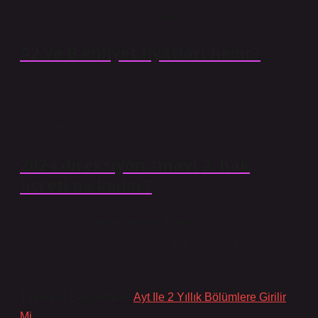
35 kilowatt (yaklaşık 47 hp) kullanabilirsiniz.
A2 ve B ehliyet fiyatları nedir?
Sürücü Lisans Fiyatları Ehliyat Turefoyata2 Motorrad
Sürücü Lisansı (Önceki Sürücü Lisansı – 15 kW – 35
kW/47 HP) 11.
2024 direksiyon sınavı 2. hak
ücreti ne kadar?
2024 Sınav ücretleri netleşti. Elektronik Sınav Ücreti:
750₺ Direksiyon Test Ücreti: 750₺ 2-3-4. Direksiyon
Sınav Ücreti: 2.
Tavsiyeli Bağlantılar:
Ayt Ile 2 Yıllık Bölümlere Girilir
Mi