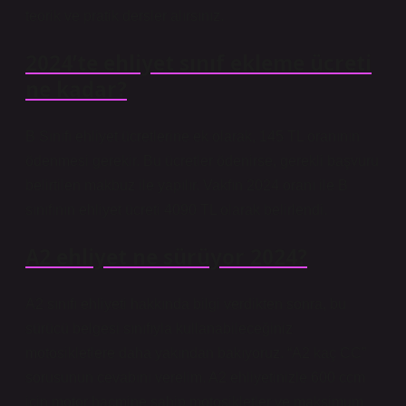
teorik ve pratik dersler alırsınız.
2024’te ehliyet sınıf ekleme ücreti
ne kadar?
B Sınıfı ehliyet ücretlerine ek olarak, 145 TL oranının
ödenmesi gerekir. Bu ücretler ödenirse, gerekli başvuru
belirtilen makbuz ile yapılır. Vakfın 2024 oranı ile B
sınıfının ehliyet ücreti 4090 TL olarak belirlendi.
A2 ehliyet ne sürüyor 2024?
A2 sınıfı ehliyeti hakkında bilgi verdikten sonra, bu
sürücü belgesi sınıfıyla kullanabileceğiniz
motosikletlere daha yakından bakıyoruz. “A2 kaç CC”
sorusunun cevabını verelim. A2 ehliyetinizle 600 ccm
için motor hacmine sahip motosikletler ve maksimum