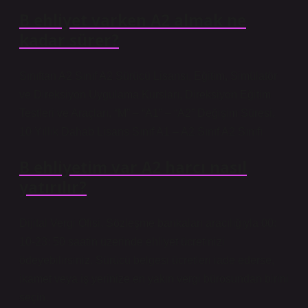
B ehliyet varken A2 almak ne
kadar sürer?
Sınıftan A2 Sınıf A2 Sürücü Lisansı, Eğitim, Simülatör
ve Direksiyon Uygulama Kursları, Direksiyon Eğitim
Testleri ve Araçları, “M” – “A1” – “A2” Değişim Süresi,
10 Yıllık Dahab Lisans Sınıf A1 – A2 Sınıf A2 Sınıfı
B ehliyetim var A2 harcı nasıl
yatırılır?
Dijital Vergi Ofisi. Sözleşme bankaları aracılığıyla 00:
10-23: 50 saatin üzerinde ehliyet ücretinizi
ödeyebilirsiniz. Sürücü belgesi ücretleri iade ederse,
ikamet veya iş yerinize en yakın vergi bürosundan birini
seçin.