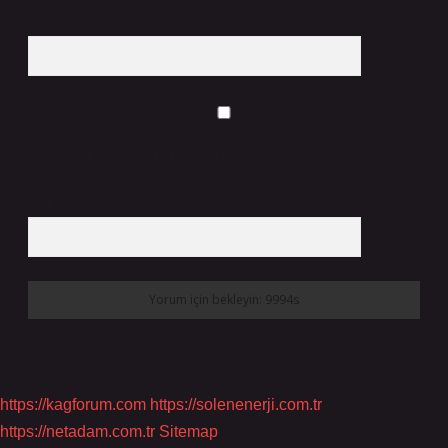
Web Sitesi
Daha sonraki yorumlarımda kullanılması için adım, e-posta adresim ve
site adresim bu tarayıcıya kaydedilsin.
9 - 5 kaçtır?
*
https://kagforum.com
https://solenenerji.com.tr
https://netadam.com.tr
Sitemap