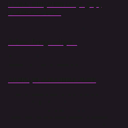
B sınıfı ehliyetten A2’ye geçiş
ücreti ne kadar?
Geçiş fiyatlarını A2’den A212’ye değiştirin.
1000cc hangi ehliyet?
35 yaşında 1000 cc’lik bir motosiklet kullanması
gereken A Sınıfı ehliyet alabilirsiniz.
A2 ehliyet nasıl alınır 2024?
A2 sınıfı ehliyetini almak için, farklı bir sürücü
lisansında olduğu gibi bir sürüş kursuna
başvurmalısınız. Uyguladığınız sürücü kursu, Ulusal
Eğitim Bakanlığı’ndan gerekli yetkileri ve belgeleri
almış olmalıdır. Sonra sürücünün antrenörlerinden