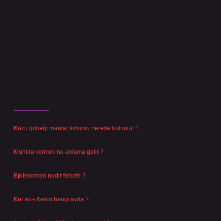
Hukuka ve yasal düzenlemelere aykırı olduğunu düşündüğünüz
içerikleri,
backlinkpanelicomtr@gmail.com
adresine bildirmeniz halinde,
ilgili içerikler yasal süre içerisinde sitemizden kaldırılacaktır.
Son Yazılar
Kuzu göbeği mantar tohumu nerede bulunur ?
Ağustos 8, 2026
Muhtıra vermek ne anlama gelir ?
Ağustos 7, 2026
Epifenomen nedir felsefe ?
Ağustos 6, 2026
Kur’an-ı Kerim hangi ayda ?
Ağustos 6, 2026