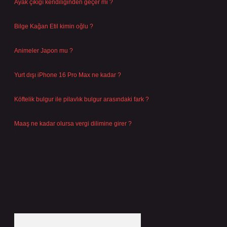
Ayak çıkığı kendiliğinden geçer mi ?
Ağustos 5, 2026
Bilge Kağan Etil kimin oğlu ?
Ağustos 4, 2026
Animeler Japon mu ?
Ağustos 4, 2026
Yurt dışı iPhone 16 Pro Max ne kadar ?
Temmuz 29, 2026
Köftelik bulgur ile pilavlık bulgur arasındaki fark ?
Temmuz 27, 2026
Maaş ne kadar olursa vergi dilimine girer ?
Temmuz 25, 2026
Arama