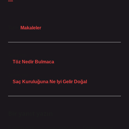
Tarih:
Makaleler
Önceki Yazı
Töz Nedir Bulmaca
Sonraki Yazı
Saç Kuruluğuna Ne Iyi Gelir Doğal
Bir yanıt yazın
E-posta adresiniz yayınlanmayacak.
Gerekli alanlar
*