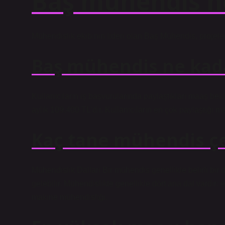
Baş mühendis n
Mühendislik ekibinin lideri olan Baş Mühendis, projeler
Baş mühendis ne kada
Kullanıcıların iş başvurularında paylaştıkları maaş be
aylık 109.400 TL’dir. Kullanıcıların en çok paylaştığı m
Kaç tane mühendis çe
Mühendislik Dalları Bir mühendis genellikle belirli bir 
gelebilir. Mühendislikte genellikle dört ana dal vardır:
makine mühendisliği.