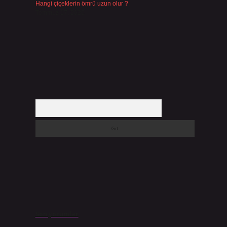
Hangi çiçeklerin ömrü uzun olur ?
Temmuz 17, 2026
Arama
Son yorumlar