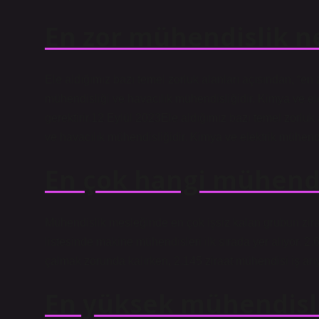
En zor mühendislik n
Ele aldığımız bazı temel zorluk alanları açısından, “en 
mühendisliği ve havacılık mühendisliğidir. Kimya ve e
gerektirir.12 Eylül 2023Ele aldığımız bazı temel zorluk 
ve havacılık mühendisliğidir. Kimya ve elektrik mühendi
En çok hangi mühendi
Mühendislik mesleğinde en çok işsiz kalan grubun zira
listesinde makine mühendisleri ilk sırada yer alıyor. 2
çalmak zorunda kalırken, 2.145 ziraat mühendisi iş arı
En yüksek mühendisli