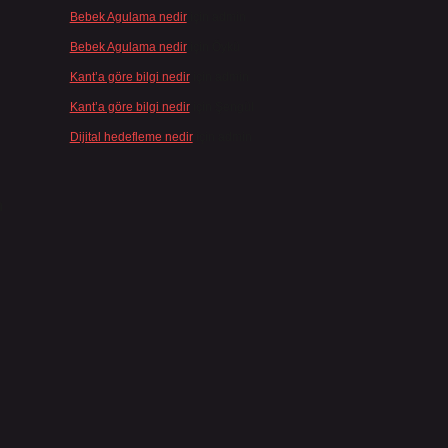
Bebek Agulama nedir
için
admin
Bebek Agulama nedir
için
Öykü
Kant’a göre bilgi nedir
için
admin
Kant’a göre bilgi nedir
için
Şengül
Dijital hedefleme nedir
için
admin
n