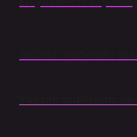
En yüksek maaşı hang
Kullanıcılar tarafından bildirilen en düşük maaşlara b
dallarının en üstünde yer almaktadır. En yüksek maaşl
sırada yer almaktadır.
2024’te mühendis maa
Kamu sektöründeki mühendislerin maaşları pozisyon ve 
maaşları şu şekildedir: Yeni işe alınan mühendislerin 
Yüksek mühendis ned
Geçmişte çeşitli üniversitelerin mühendislik bölümlerin
mezun olanlar lisans diplomalarıyla birlikte “Master Eng
değiştirilerek 4 yıllık lisans ve 2 yıllık master derecesind