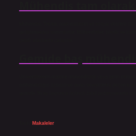
Mühendis tam olarak 
Mühendis; Teknik, matematiksel ve sosyal verilere daya
geliştirmekten sorumludur. Mühendisler, büyük ve karma
çeşitli alanlarda çalışırlar.
Gemide baş mühendis
Üniversitelerin makine mühendisliği veya gemi mimari
mühendisliğin üçüncü ve ikinci seviyelerini geçen kiş
gemide 36 ay boyunca üçüncü zabit pozisyonunda çalı
Tarih:
Makaleler