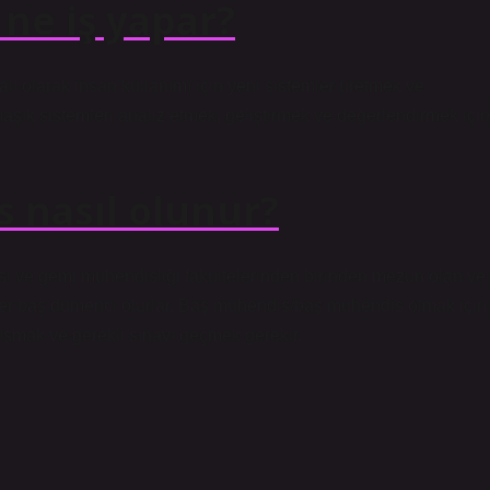
ne iş yapar?
lı olarak insan kullanımı için yeni sistemler üretmek ve
şık sistemleri analiz etmek, geliştirmek ve değerlendirmek için
 nasıl olunur?
si ve gemi mühendisliği fakültelerinden birinden mezun olan ve
iler baş dümenci olurlar. Baş mühendis/baş mühendis olmak için
şmak ve gerekli sınavı geçmek gerekir.