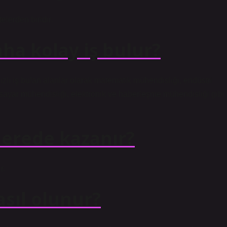
elerden biridir.
ha kolay iş bulur?
hızlı iş bulan alanlar olarak matematik mühendisliği, endüstri
isayar mühendisliği, elektronik ve haberleşme mühendisliği gibi
erede kazanır?
r.
sıl olunur?