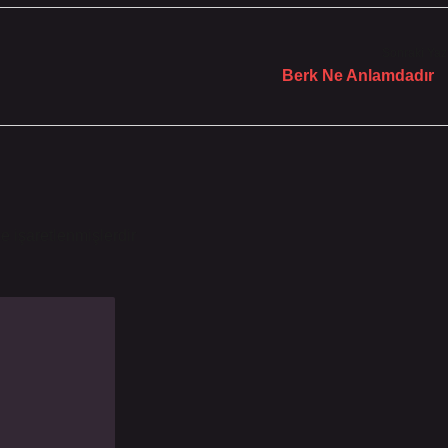
Sonraki Yaz
Berk Ne Anlamdadır
le işaretlenmişlerdir