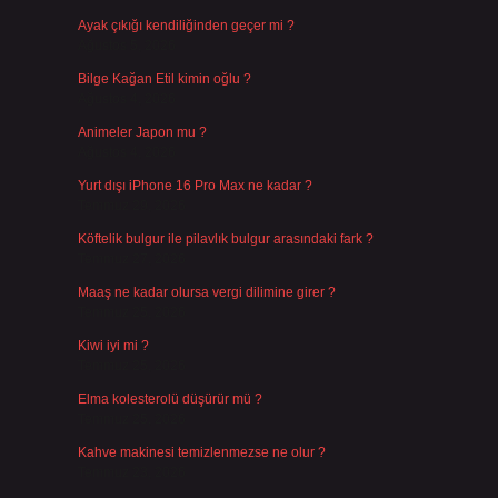
Ayak çıkığı kendiliğinden geçer mi ?
Ağustos 5, 2026
Bilge Kağan Etil kimin oğlu ?
Ağustos 4, 2026
Animeler Japon mu ?
Ağustos 4, 2026
Yurt dışı iPhone 16 Pro Max ne kadar ?
Temmuz 29, 2026
Köftelik bulgur ile pilavlık bulgur arasındaki fark ?
Temmuz 27, 2026
Maaş ne kadar olursa vergi dilimine girer ?
Temmuz 25, 2026
Kiwi iyi mi ?
Temmuz 25, 2026
Elma kolesterolü düşürür mü ?
Temmuz 25, 2026
Kahve makinesi temizlenmezse ne olur ?
Temmuz 23, 2026