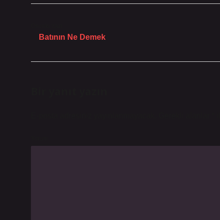
Önceki Yazı
Batının Ne Demek
Bir yanıt yazın
E-posta adresiniz yayınlanmayacak.
Gerekli alanlar
*
i
Yorum