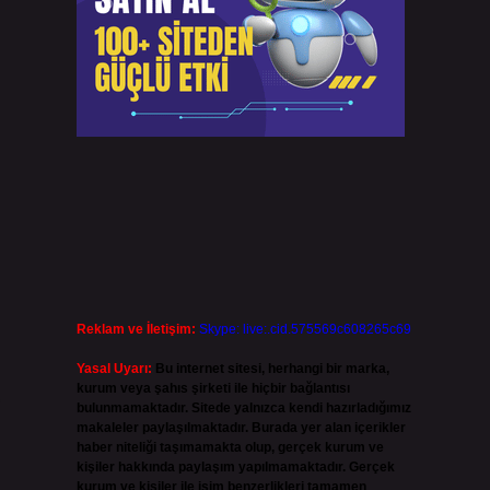
Reklam ve İletişim:
Skype: live:.cid.575569c608265c69
Yasal Uyarı:
Bu internet sitesi, herhangi bir marka,
kurum veya şahıs şirketi ile hiçbir bağlantısı
e
bulunmamaktadır. Sitede yalnızca kendi hazırladığımız
makaleler paylaşılmaktadır. Burada yer alan içerikler
haber niteliği taşımamakta olup, gerçek kurum ve
kişiler hakkında paylaşım yapılmamaktadır. Gerçek
kurum ve kişiler ile isim benzerlikleri tamamen