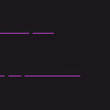
mhuriyeti vatandaşı olmak, herhangi bir kasıtlı suçtan hüküm
ik bölümlerinden mezun olmak, Kamu Personeli Seçme Sınavı’na
s maaş alır?
 ve Doğal Gaz Mühendisliği… Türkiye’nin en çok kullanılan
elde edilen ortalama aylık net maaş verilerine göre, Türkiye’nin e
Mühendisliği.
çok para kazanır?
 Türkiye İstatistik Kurumu’nun (TÜİK) yaptığı araştırmaya göre
lanı. İkincisi, en çok para kazandıran mühendislik dalı