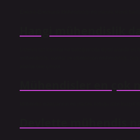
Elektrik-Elektronik Mühendisliği en yüksek teknik fakült
Hangi mühendislik da
Listenin üst kısımlarına baktığımızda dijital alanda en 
mühendisliği, kontrol ve otomasyon mühendisliği, bilg
alanlar öne çıkıyor.
Mühendisler en çok n
Mühendis maaşlarının en yüksek olduğu ülke İsviçre’di
Devlette mühendis na