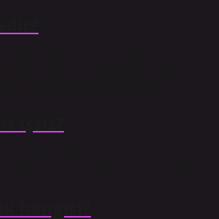
edir?
zor” mühendislik dersleri kimya mühendisliği, elektrik
lektrik mühendisliği daha yüksek soyutlama seviyeleri
alanları açısından, “en zor” mühendislik dersleri kimya, elektrik
sliği daha yüksek soyutlama seviyeleri gerektirir.
s işsiz?
at mühendisleri olduğu biliniyor. Ancak İŞKUR’un işsizlik
.672 makine mühendisi iş bulamadığı için üniversitenin kapısını
yordu.
k hangisi?