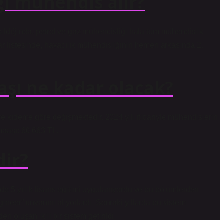
i mühendis alır?
akıldığında, petrol ve gaz mühendisliği hala tüm mühendislik
ar listesinde, havacılık mühendisliğinin hemen arkasında 2.
şı ne kadar olacak?
kıdeme göre değişmektedir. 2024 yılı itibariyle mühendislerin
maaşı: 60.663 TL.
ir?
de 5 yıllık lisans eğitimi uygulanıyordu ve bu bölümlerden
ineer” unvanını alıyorlardı. Sonraki yıllarda bu sistem
en oluşan ikili bir sistem getirildi.