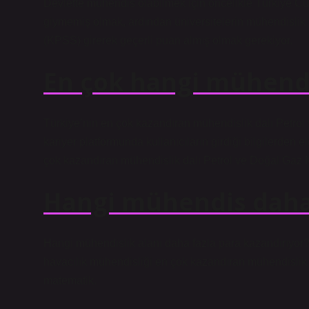
Devlette mühendis olabilmek için öncelikle Türkiye Cu
giymemiş olmak, ardından üniversitelerin mühendisl
(KPSS) girerek geçerli puan almış olmak gerekiyor.
En çok hangi mühendi
Türkiye’nin en çok kazandıran mühendislik dalı Petrol
kariyer platformunda kullanıcıların girdiği bilgilerden 
çok kazandıran mühendislik dalı Petrol ve Doğal Gaz 
Hangi mühendis daha 
Hangi mühendislik alanı daha fazla para kazandırıyor?
havacılık mühendisliği en çok kazandıran mühendislik a
matematik.