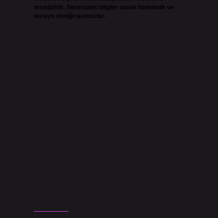
tesadüfidir. Sitemizdeki bilgiler taslak halindedir ve
tavsiye niteliği taşımazlar.
Sitemiz, 5651 Sayılı Kanun gereğince Bilgi Teknolojileri
ve İletişim Kurumu (BTK) tarafından onaylanmış bir Yer
Sağlayıcı olarak hizmet vermektedir. Bu nedenle, sitedeki
içerikleri proaktif olarak denetleme veya araştırma
yükümlülüğümüz bulunmamaktadır. Ancak, üyelerimiz
yazdıkları içeriklerin sorumluluğunu taşımakta olup, siteye
üye olarak bu sorumluluğu kabul etmiş sayılırlar.
Hukuka ve yasal düzenlemelere aykırı olduğunu
düşündüğünüz içerikleri,
backlinkpanelicomtr@gmail.com
adresine bildirmeniz halinde, ilgili içerikler yasal süre
içerisinde sitemizden kaldırılacaktır.
Son Yazılar