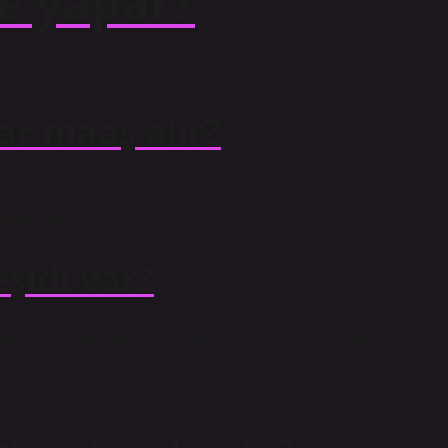
e yapar?
in planlanması, yürütülmesi ve izlenmesinde aktif rol alır.
r maaş alır?
klentilerine göre Baş Mühendis için ortalama maaş beklentisi
aaşlar ise 98.400 TL ve 150’dir.
şidi var?
disiplinde eğitim alsa da, deneyim yoluyla çok disiplinli hale
 elektrik mühendisliği, inşaat mühendisliği, kimya mühendisliği v