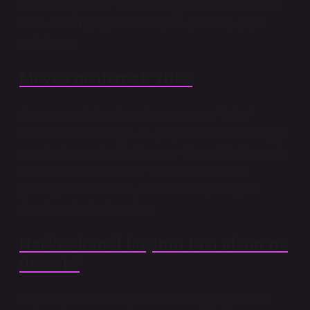
Üst simge için Ctrl, Shift ve artı işaretine (+) aynı anda
basın. Alt simge için Ctrl ve eşittir işaretine (=) aynı
anda basın.
Mevce ne demek TDK?
Arapça mwc kökünden gelen mawc موج “dalga”
kelimesinden türemiştir. 19. yüzyılın sonlarında Arapça
mevc kelimesinden türetilen neo-Osmanlı fizik terimidir.
Son yıllarda şaşırtıcı bir geri dönüş yapmış gibi
görünüyor. Mevce: Ses, elektrik ve ısı için dağıtım
devrelerinden herhangi biri.
Herkes kendi başının tacı olsun ne
demek?
Başını taçlandırmak AÇIKLAMA: Bir şeye çok önem