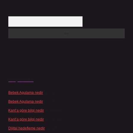
Arama
Son yorumlar
Bebek Agulama nedir
için
admin
Bebek Agulama nedir
için
Öykü
Kant’a göre bilgi nedir
için
admin
Kant’a göre bilgi nedir
için
Şengül
Dijital hedefleme nedir
için
admin