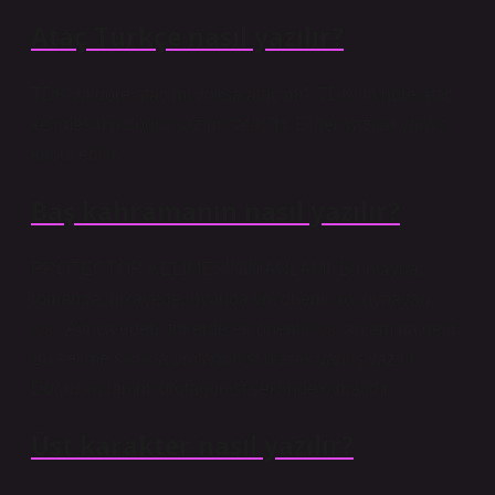
Ataç Türkçe nasıl yazılır?
TDK’ya göre ataç mı yoksa ataç mı? TDK’ya göre ataç
kelimesinin doğru yazımı “ataç”tır. Diğer yazılar yanlış
kabul edilir.
Baş kahramanın nasıl yazılır?
PROTECTOR KELİMESİNİN ANLAMI: Bir olayda,
romanda, hikayede, oyunda vb. önemli rol oynayan
kişi. Ayrıca edebi türlerde en önemli kişi anlamına gelir.
Bu kelime sıklıkla protagonist olarak yanlış yazılır.
Doğru kullanımı protagonist şeklinde olmalıdır.
Üst karakter nasıl yazılır?