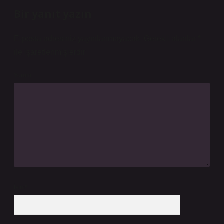
Bir yanıt yazın
E-posta adresiniz yayınlanmayacak.
Gerekli alanlar
*
ile işaretlenmişlerdir
Yorum
İsim*