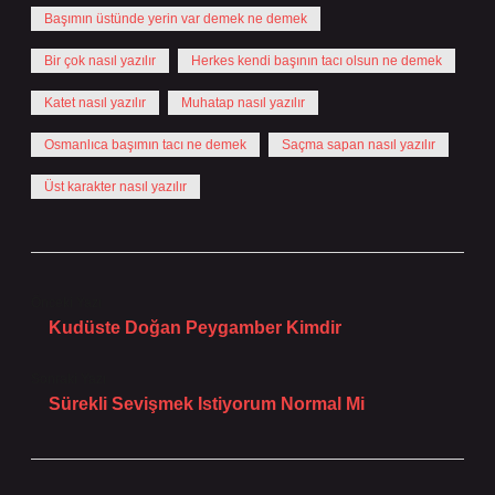
Başımın üstünde yerin var demek ne demek
Bir çok nasıl yazılır
Herkes kendi başının tacı olsun ne demek
Katet nasıl yazılır
Muhatap nasıl yazılır
Osmanlıca başımın tacı ne demek
Saçma sapan nasıl yazılır
Üst karakter nasıl yazılır
Önceki Yazı
Kudüste Doğan Peygamber Kimdir
Sonraki Yazı
Sürekli Sevişmek Istiyorum Normal Mi