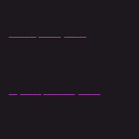
kelimesi “many” olarak kabul edilir, doğru yazımı Türk
Dil Kurumu tarafından belirlenir. Diğer yazılar yanlış
kabul edilir. En yaygın yanlış kullanım “many”dir.
Muhatap nasıl yazılır?
TDK’ya göre muhatap mı yoksa muhatap mı? TDK’ya
göre muhatap kelimesinin doğru yazımı “muhatıp”tır.
Diğer yazılar yanlış kabul edilir. En yaygın yanlış
kullanım “addressee”dir.
Saçma sapan nasıl yazılır?
Türkçe’deki bazı kelimeler sıklıkla yazımlarıyla
karıştırılır. “Saçma” kelimesi de bu kelimelerden biridir.
Peki doğru yazımı nedir? Türk Dil Kurumu’nun (TDK)
kılavuzuna göre, yanlışlıkla “saçma” olarak kullanılan