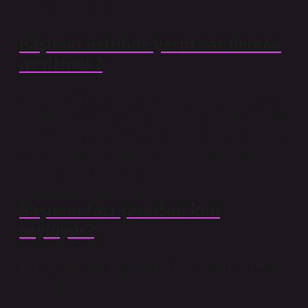
vermek, ilgi göstermek.
Başımın üstünde yerin var demek
ne demek?
“Başımın üstünde bir yerin var” cümlesi, insanların en
hoş şekilde karşılandığı ve yüksek saygı gösterildiği bir
durumu anlatır. İnsanlara karşı hoş bir sevgi ifadesi ve
birçok konuda iyi bir anlamı olması, bu cümlenin
kullanılmasına olanak tanır.
Başımın tacı şarkısını kim
söylüyor?
Kemal Karabüber feat. Selim – The Crown of My Head
– YouTube.