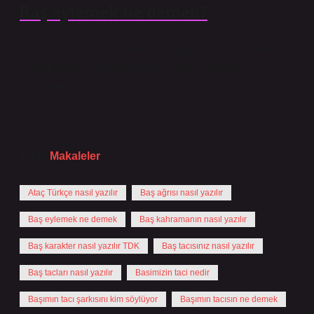
Baş eylemek ne demek?
“Başa çıkma” terimi, bir konu ile ilgili sorunu çözme,
çözüm bulma, tüm güçlükleri aşma anlamında
kullanılmaktadır.
Tarih:
Makaleler
Ataç Türkçe nasıl yazılır
Baş ağrısı nasıl yazılır
Baş eylemek ne demek
Baş kahramanın nasıl yazılır
Baş karakter nasıl yazılır TDK
Baş tacısınız nasıl yazılır
Baş tacları nasıl yazılır
Basimizin taci nedir
Başımın tacı şarkısını kim söylüyor
Başımın tacısın ne demek