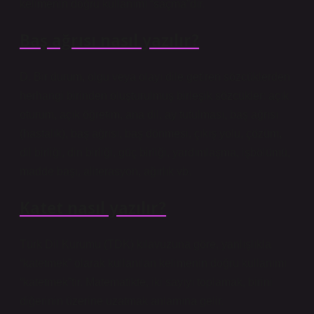
kelimenin doğru kullanımı “saçma”dır.
Baş ağrısı nasıl yazılır?
D. Bir durum, olgu veya olayı dile getiren sözcüklerden
herhangi birinden oluşturulmuş birleşik sözcükler: açık
oturum, açık öğretim, ana dil, ay tutulması, baş ağrısı
(hastalık), baş ağrısı, baş dönmesi, çıkış yolu, çözüm,
dil birliği, din birliği, güç birliği, yardımlaşma, işbölümü,
madde başı, aliterasyon, ağırlık vb.
Katet nasıl yazılır?
Türk Dil Kurumu (TDK) kılavuzuna göre, yanlışlıkla
“katetmek” olarak kullanılan kelimenin doğru kullanımı
“katetmek”tir. Matematikte, iki sayıyı toplamak, birini
diğerinin üzerine uzatmak anlamına gelir.