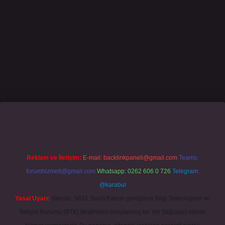
Reklam ve İletişim:
E-mail:
backlinkpaneli@gmail.com
Teams:
forumhizmeti@gmail.com
Whatsapp: 0262 606 0 726
Telegram:
@karabul
Yasal Uyarı:
Sitemiz, 5651 Sayılı Kanun gereğince Bilgi Teknolojileri ve
İletişim Kurumu (BTK) tarafından onaylanmış bir Yer Sağlayıcı olarak