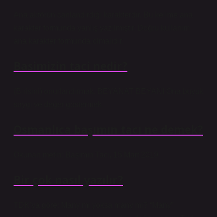
Ana aktörün canlandırdığı karakterdir. Bu kelime ana
karakter formunda yanlış yazılmıştır. Doğru kullanım
ana karakter formunda olmalıdır.
Basimizin taci nedir?
(Birisini) onurlandırmak. BEYANAT BEYANI Ona büyük
saygı ve değer göstermek.
Osmanlıca başımın tacı ne demek?
Okunan metin: Başımın Tacı, 15 Mart 2019
Bir çok nasıl yazılır?
TDK’ya göre: Many mi yoksa many mi? “Many”