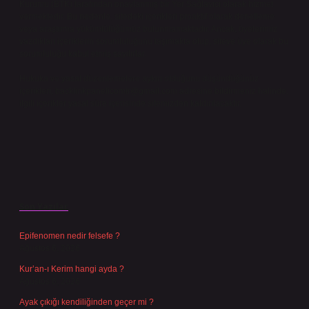
Kurumu (BTK) tarafından onaylanmış bir Yer Sağlayıcı olarak hizmet
vermektedir. Bu nedenle, sitedeki içerikleri proaktif olarak denetleme
veya araştırma yükümlülüğümüz bulunmamaktadır. Ancak, üyelerimiz
yazdıkları içeriklerin sorumluluğunu taşımakta olup, siteye üye olarak bu
sorumluluğu kabul etmiş sayılırlar.
Hukuka ve yasal düzenlemelere aykırı olduğunu düşündüğünüz
içerikleri,
backlinkpanelicomtr@gmail.com
adresine bildirmeniz halinde,
ilgili içerikler yasal süre içerisinde sitemizden kaldırılacaktır.
Son Yazılar
Epifenomen nedir felsefe ?
Ağustos 6, 2026
Kur’an-ı Kerim hangi ayda ?
Ağustos 6, 2026
Ayak çıkığı kendiliğinden geçer mi ?