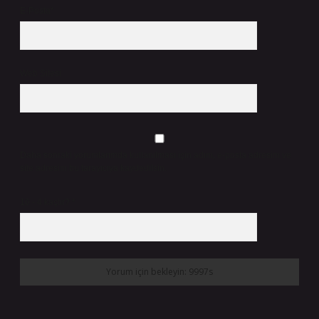
E-Posta*
Web Sitesi
Daha sonraki yorumlarımda kullanılması için adım, e-posta adresim ve
site adresim bu tarayıcıya kaydedilsin.
10 - 4 kaçtır?
*