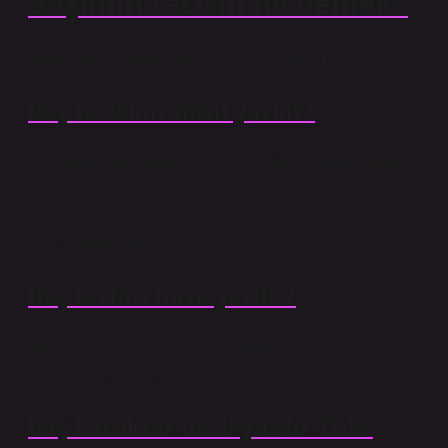
Başımın tacısın ne demek?
Takdir etmek, değer vermek, saygı göstermek.
Baş tacısınız nasıl yazılır?
Genellikle sıfat öbeklerinde başlık olarak kabul edilen
kelimeler yan yana yazılır. Ancak bu sözcük ayrı olarak
ele alınır. Çünkü taşıdığı anlamı bozmamak için “baş
tacı” şeklinde yazılır.
Baş tacları nasıl yazılır?
“BAŞ TAÇI” KELİMESİNİN ANLAMI Doğru kullanımı
“baş tacı” şeklinde olmalıdır.
Baş karakter nasıl yazılır TDK?