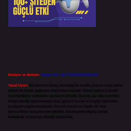
Reklam ve İletişim:
Skype: live:.cid.575569c608265c69
Yasal Uyarı:
Bu internet sitesi, herhangi bir marka, kurum veya şahıs
şirketi ile hiçbir bağlantısı bulunmamaktadır. Sitede yalnızca kendi
hazırladığımız makaleler paylaşılmaktadır. Burada yer alan içerikler
haber niteliği taşımamakta olup, gerçek kurum ve kişiler hakkında
paylaşım yapılmamaktadır. Gerçek kurum ve kişiler ile isim
benzerlikleri tamamen tesadüfidir. Sitemizdeki bilgiler taslak
halindedir ve tavsiye niteliği taşımazlar.
Sitemiz, 5651 Sayılı Kanun gereğince Bilgi Teknolojileri ve İletişim