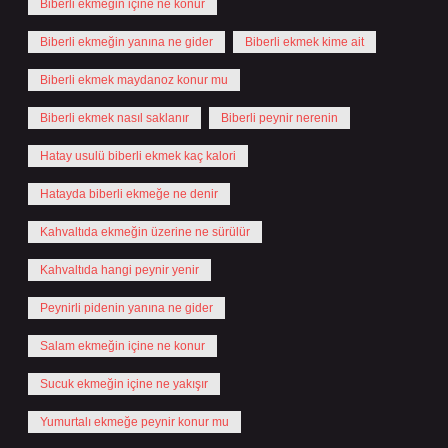
Biberli ekmeğin içine ne konur
Biberli ekmeğin yanına ne gider
Biberli ekmek kime ait
Biberli ekmek maydanoz konur mu
Biberli ekmek nasıl saklanır
Biberli peynir nerenin
Hatay usulü biberli ekmek kaç kalori
Hatayda biberli ekmeğe ne denir
Kahvaltıda ekmeğin üzerine ne sürülür
Kahvaltıda hangi peynir yenir
Peynirli pidenin yanına ne gider
Salam ekmeğin içine ne konur
Sucuk ekmeğin içine ne yakışır
Yumurtalı ekmeğe peynir konur mu