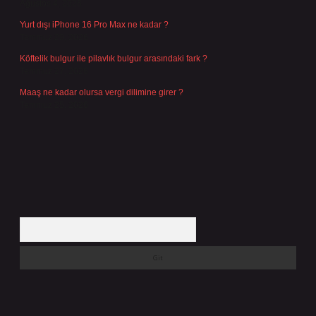
Ağustos 4, 2026
Yurt dışı iPhone 16 Pro Max ne kadar ?
Temmuz 29, 2026
Köftelik bulgur ile pilavlık bulgur arasındaki fark ?
Temmuz 27, 2026
Maaş ne kadar olursa vergi dilimine girer ?
Temmuz 25, 2026
Arama