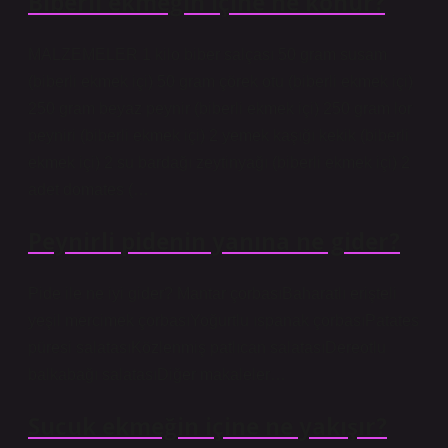
Biberli ekmeğin içine ne konur?
MALZEMELER 1 kilo biber salçası 50 gram susam
(biberli ekmek içi) 50 gram çörek otu (biberli ekmek içi)
250 gram beyaz peynir (biberli ekmek içi) 250 gram lor
peyniri (biberli ekmek içi) 2 yemek kaşığı kekik (biberli
ekmek içi) 2 su bardağı zeytinyağı (biberli ekmek içi) 2
adet domates (…
Peynirli pidenin yanına ne gider?
Pide ile ne iyi gider? Mantar çorbasıBaharatlı erişteli
yeşil mercimek çorbasıYoğurtlu ıspanak çorbasıPatates
püresi salatasıKözlenmiş patlıcan salatasıDereotlu
balkabağı salatasıDiğer makaleler…
Sucuk ekmeğin içine ne yakışır?