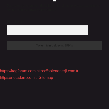
Daha sonraki yorumlarımda kullanılması için adım, e-posta adresim ve
site adresim bu tarayıcıya kaydedilsin.
10 - 4 kaçtır?
*
https://kagforum.com
https://solenenerji.com.tr
https://netadam.com.tr
Sitemap