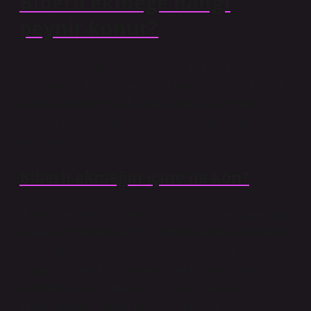
Biberli ekmeğe hangi
peynir konur?
Biberli ekmek yapılışı: Baharatları ekleyip elimizle
ufalıyoruz. 3. Bu karışıma biber salçasını ekleyip tekrar
kaşıkla karıştırıyoruz. 4. Daha sonra bu karışıma lor
veya lor peyniri ekleyip karışımı homojen hale
getiriyoruz.
Biberli ekmeğin içine ne kon?
Hataylıların nesilden nesile aktardığı bu tarif günümüze
kadar değişmeden gelmiştir. Biberli ekmek yapımında
kullanılan başlıca malzemeler; un, maya, tuz ve sudan
oluşan bir hamur olup, ayrıca kırmızı biber salçası,
domates salçası, sarımsak, acı biber, kekik ve
zeytinyağından oluşan acılı bir karışımdır.