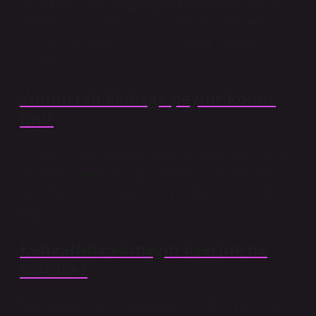
sos sürülür. Yeşillik olarak salata veya marul eklenir,
ardından yeşilliklerin üzerine salam dilimleri yerleştirilir
ve ekmekler üst üste yerleştirilir. Salamlı sandviç
hazırdır.
Yumurtalı ekmeğe peynir konur
mu?
Yumurtayı tuzla serpin ve hafifçe çırpın. Peyniri ekleyin
ve hamur kıvamına getirin. Ekmeğin üzerine yayın ve
önceden ısıtılmış 175 derece fırında kızarana kadar
pişirin.
Kahvaltıda ekmeğin üzerine ne
sürülür?
Giriş yap/Giriş yapFındık ezmesi. Sabaha enerjik ve