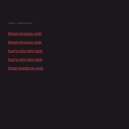
Son yorumlar
Bebek Agulama nedir
için
admin
Bebek Agulama nedir
için
Öykü
Kant’a göre bilgi nedir
için
admin
Kant’a göre bilgi nedir
için
Şengül
Dijital hedefleme nedir
için
admin