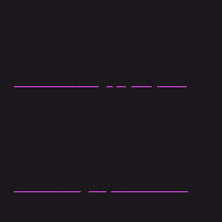
Ekmek yağı iyice emdikten sonra ızgara sosisleri
ekmeğin arasına yerleştiriyoruz. Servis ederken isteğe
göre salata veya maydanoz ekleyebilirsiniz. Afiyet
olsun…
Kahvaltıda hangi peynir yenir?
Kahvaltıda en az iki çeşit peynir yemek sofranızı daha
zengin gösterecektir. Güzel bir kahvaltı sofrası için
tercihen Ezine peyniri ve Kaşar peyniri yeterlidir. Ayrıca
Tulum peyniri, örgülü peynir, otlu peynir, Çeçil peyniri
veya krem ​​peynir de servis edilebilir.
Salam ekmeğin içine ne konur?
Ekmek ikiye kesilir, ekmeğin her iki tarafına peynir veya