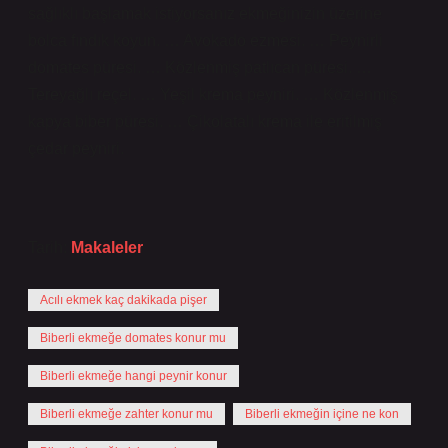
sağlıklı başlamak istiyorsanız ekmeğinizin üzerine
bolca fındık koyun. … Avokado ezmesi. … Peynirli
domates püresi. … Közlenmiş patlıcan püresi. …
Tereyağlı reçel. … Yeşil krema peyniri. … Közlenmiş
kapya biber püresi. … Çikolatalı krema ile eritilmiş
çedar peyniri.
Tarih:
Makaleler
Acılı ekmek kaç dakikada pişer
Biberli ekmeğe domates konur mu
Biberli ekmeğe hangi peynir konur
Biberli ekmeğe zahter konur mu
Biberli ekmeğin içine ne kon