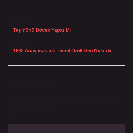
Önceki Yazı
Taş Yünü Böcek Yapar Mı
Sonraki Yazı
1982 Anayasasının Temel Özellikleri Nelerdir
Bir yanıt yazın
E-posta adresiniz yayınlanmayacak.
Gerekli alanlar
*
ile işaretlenmişlerdir
Yorum