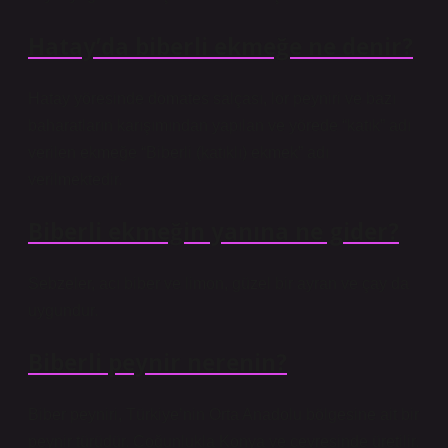
Hatay’da biberli ekmeğe ne denir?
Hatay yöresinde domates salçası, lor peyniri ve bazı
baharatların karışımından yapılan ve yörede “katık” adı
verilen ekmeğe “Biberli (katıklı) ekmek” adı
verilmektedir.
Biberli ekmeğin yanına ne gider?
Sebzeler, acı biber ve limon, güzel bir ayran ve çay da
uygundur.
Biberli peynir nerenin?
Biber peyniri, Türkiye’nin Orta Anadolu bölgesine ait bir
peynir türüdür. Çoğunlukla Konya ve çevresinde üretilir.