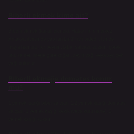
Biberli ekmek kime ait?
Biberli ekmek (katkılı ekmek), Hatay ilinin merkez
Antakya ilçesinde yapılan bir tür içli pidedir. İçinde
maya hamuru, lor peyniri, biber salçası, susam, çörek
otu, zahter, isteğe göre soğan, zeytinyağı veya ayçiçek
yağı bulunur.
Biberli ekmeğe domates konur
mu?
1 yemek kaşığı biber salçası, 1/2 yemek kaşığı domates
salçası, 1 yemek kaşığı kekik (veya kuru nane), 2
yemek kaşığı susam.