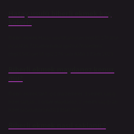
Hatay usulü biberli ekmek kaç
kalori?
Biberli ekmek Hatay usulüKalsiyum (mg)82.17Kalori
(kcal)416.71Karbonhidrat (g)40.67Kolesterol
(mg)3.50Diyet lifi (g)2.176 satır daha 1 Ekim 2023
Biberli ekmek maydanoz konur
mu?
Biberli ekmek tarifi için malzemeler: 3 yemek kaşığı
biber salçası, 1 tutam maydanoz. 2 yemek kaşığı acı
biber (azaltabilirsiniz)21 Mart 2021
Biberli ekmek nasıl saklanır?