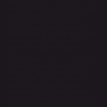
kitabı, olayları kronolojik sırayla sunmanın yanı sıra, bu
olayların birbirleriyle olan ilişkisini ve dönemin ruhunu
da yansıtabilir. Bir tarihi olayın sadece tarihsel
verileriyle değil, o dönemin insanlarının nasıl
hissettiklerini, hangi sembollerle ifade ettiklerini
anlatarak daha etkili bir şekilde bilgi aktarılabilir. Bu,
bilginin aktarımını daha derinleştirir ve anlam yükler.
Karakterler ve Temalar: Bilgiye İnsan İlişkisi
Edebiyatın en güçlü yönlerinden biri de karakterlerin,
yani insanın iç dünyasının metne yansımasıdır.
Bilgilendirici bir metinde de karakterlerin kullanımı,
bilgiyi daha anlamlı hale getirebilir. Örneğin, bir
biyografi ya da anı kitabı, yalnızca bir kişinin
yaşadıklarını değil, o kişinin deneyimlerinden nasıl
öğrendiğini, karşılaştığı zorluklarla nasıl başa çıktığını
anlatabilir. Bu durumda, bilgi aktarımı yalnızca soyut bir