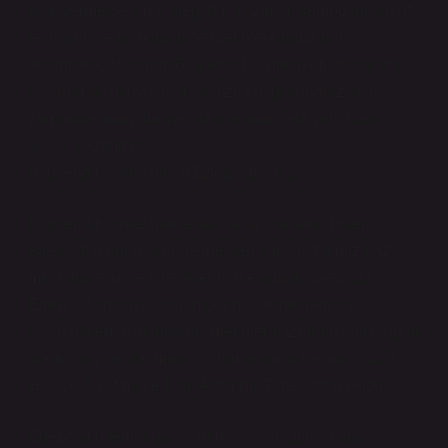
bilgi vermekle sınırlı değildir. Yazarlar, semboller, anlatı
teknikleri ve dilin gücüyle metinlere daha derin
anlamlar katabilirler. Bilgilendirici metinler, edebi bir dil
kullanarak, okuyucuya yalnızca bilgi sunmaz; aynı
zamanda onun dünyasına dokunur, ona yeni bakış
açıları kazandırır.
Bilgilendirici Metinlerin Edebiyatla İlişkisi
Bilgilendirici metinleri edebiyatla ilişkilendirirken,
edebiyatın derinliklerine inerken karşılaştığımız bazı
metin türlerini ve özelliklerini ele almak önemlidir.
Edebiyat, insan ruhunun derinliklerine inen bir
yolculukken, bilgilendirici metinler bazen bu yolculuğun
doğru bilgiye ulaşmak için harcanan bir yönü olabilir.
Hikaye Anlatımı ve Bilgi Aktarımı: Edebiyatın Gücü
Edebiyatın temel taşı olan hikaye anlatımı, bilgi