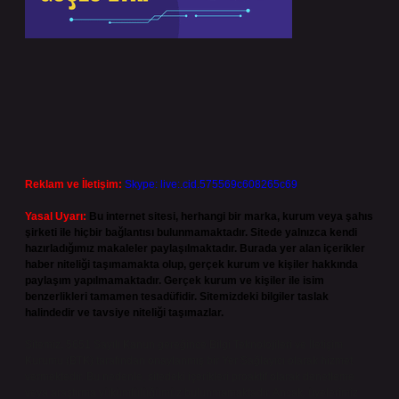
Reklam ve İletişim:
Skype: live:.cid.575569c608265c69
Yasal Uyarı:
Bu internet sitesi, herhangi bir marka, kurum veya şahıs
şirketi ile hiçbir bağlantısı bulunmamaktadır. Sitede yalnızca kendi
hazırladığımız makaleler paylaşılmaktadır. Burada yer alan içerikler
haber niteliği taşımamakta olup, gerçek kurum ve kişiler hakkında
paylaşım yapılmamaktadır. Gerçek kurum ve kişiler ile isim
benzerlikleri tamamen tesadüfidir. Sitemizdeki bilgiler taslak
halindedir ve tavsiye niteliği taşımazlar.
Sitemiz, 5651 Sayılı Kanun gereğince Bilgi Teknolojileri ve İletişim
Kurumu (BTK) tarafından onaylanmış bir Yer Sağlayıcı olarak hizmet
vermektedir. Bu nedenle, sitedeki içerikleri proaktif olarak denetleme
veya araştırma yükümlülüğümüz bulunmamaktadır. Ancak, üyelerimiz