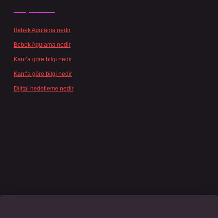
Son yorumlar
Bebek Agulama nedir
için
admin
Bebek Agulama nedir
için
Öykü
Kant’a göre bilgi nedir
için
admin
Kant’a göre bilgi nedir
için
Şengül
Dijital hedefleme nedir
için
admin
sino giriş
grandoperabet
www.betexper.xyz/