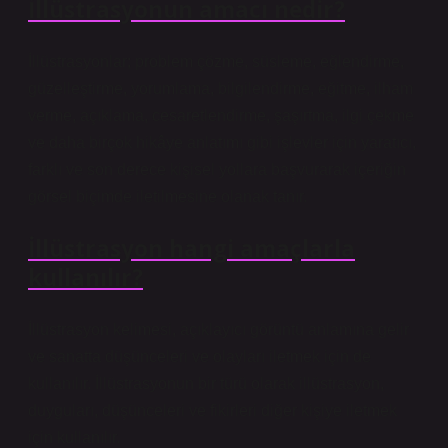
İllüstrasyonun amacı nedir?
İllüstrasyonlar; problem çözme, süsleme, eğlendirme,
güzelleştirme, yorumlama, bilgilendirme, eğitme, ilham
verme, açıklama, cesaretlendirme, şaşırtma, ilgi çekme
ve daha birçok hikâye anlatımı gibi işlevler için yaratıcı,
farklı ve son derece kişisel yollara başvurarak içeriğin
görsel biçimde iletilmesine olanak tanır.
İllüstrasyon hangi amaçlarla
kullanılır?
İllüstrasyon kelimesi, açıklayıcı görüntü anlamına gelir
ve sanatta düşünceleri ve olayları iletmek için de
kullanılır. İllüstrasyonun bir türü olarak illüstrasyon,
duyguları, düşünceleri ve fikirleri diğer kişiye iletmek
için kullanılır.