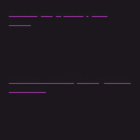
İllüstrasyon yapan kişiye ne
denir?
İllüstratör veya illüstratör; Bilgisayar ortamında gerekli
çizimleri yapan kişidir. İllüstratörler, temel bir sanatsal
eğitim sayesinde mesleklerinde daha net sonuçlar elde
edebilirler.
İllüstratör olmak için hangi bölüm
okunmalı?
İllüstratör olmak için bir üniversitenin Güzel Sanatlar
Fakültesi’nden mezun olmak gerekir. Özellikle grafik
tasarım veya benzeri bir bölümden mezun olarak
illüstratör olarak bu mesleği icra etmek mümkündür.