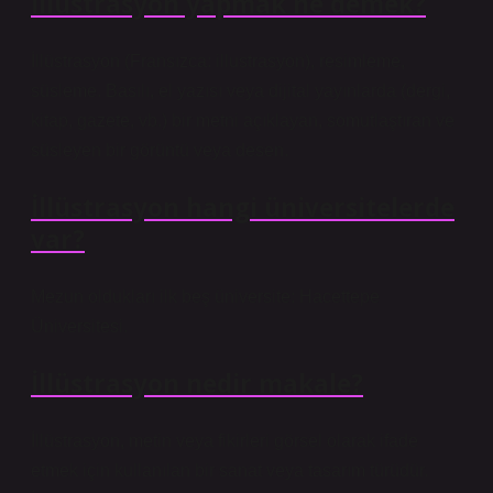
İllüstrasyon yapmak ne demek?
İllüstrasyon (Fransızca: illustrasyon), resimleme,
süsleme. Basılı, el yazısı veya dijital yayınlarda (dergi,
kitap, gazete, vb.) bir metni açıklayan, somutlaştıran ve
süsleyen bir görüntü veya desen.
İllüstrasyon hangi üniversitelerde
var?
Mezun oldukları ilk beş üniversite: Hacettepe
Üniversitesi.
İllüstrasyon nedir makale?
İllüstrasyon, metin veya fikirleri görsel olarak ifade
etmek için kullanılan bir sanat veya tasarım türüdür.