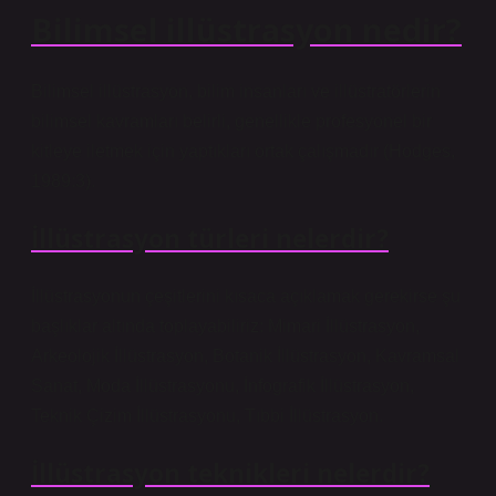
Bilimsel illüstrasyon nedir?
Bilimsel illüstrasyon, bilim insanları ve illüstratörlerin
bilimsel kavramları belirli, genellikle profesyonel bir
kitleye iletmek için yaptıkları ortak çalışmadır (Hodges,
1989:3).
İllüstrasyon türleri nelerdir?
İllüstrasyonun çeşitlerini kısaca açıklamak gerekirse şu
başlıklar altında toplayabiliriz: Mimari İllüstrasyon,
Arkeolojik İllüstrasyon, Botanik İllüstrasyon, Kavramsal
Sanat, Moda İllüstrasyonu, İnfografik İllüstrasyon,
Teknik Çizim İllüstrasyonu, Tıbbi İllüstrasyon.
İllüstrasyon teknikleri nelerdir?