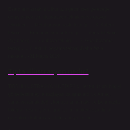
Eşarplarınızı takın! Ufkunuzu geçmişten geleceğe
genişletmek için illüstrasyon teknikleri ve gravür
teknikleri. … Metal gravür baskı tekniği. … 3. Kalem
tekniği. … Kömür ve kömür tekniği. … Litografi tekniği
(taş baskı). … Suluboya tekniği. … 7. Guaj boyama
tekniği. … 8. Akrilik boyama tekniği.Daha fazla
makale…•31 Mayıs 2019
Tıpta illüstrasyon nedir?
TIBBİ İLLÜSTRASYON NEDİR? o Her türlü tıbbi bilgiyi
görselleştirmeyi amaçlayan çalışmalardır. o Amaç,
sanat yaratmak değil, konuyu anlatmaktır. o Bu amaçla
fotoğraf, resim, çizim, grafik, film, maket veya dijital
görüntüler kullanılarak bilgi alıcıya iletilir.