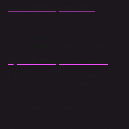
Anlatı illüstrasyonu nedir?
Resimler, bir fikir, hikaye veya metnin mesajını anlaşılır
kılmak için tasarlanmış destekleyici veya dekoratif
resimlerdir. Hikayeyi veya konuyu görsel olarak
yorumlamaya ve temsil etmeye yardımcı olurlar.
Dijital illüstrasyon dersi nedir?
Dijital illüstrasyon teknikleri, elle veya tabletle
çizimlerin oluşturulması ve dijital ortama aktarılması,
dijital illüstrasyonda renk, ışık, boyut ve kompozisyon
prensipleri ile dijital illüstrasyonda bilgisayar
programlarının (Adobe programları) kullanımı
öğretilmektedir.