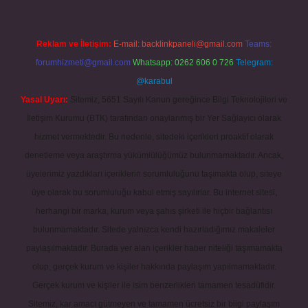
Reklam ve İletişim:
E-mail:
backlinkpaneli@gmail.com
Teams:
forumhizmeti@gmail.com
Whatsapp: 0262 606 0 726
Telegram:
@karabul
Yasal Uyarı:
Sitemiz, 5651 Sayılı Kanun gereğince Bilgi Teknolojileri ve
İletişim Kurumu (BTK) tarafından onaylanmış bir Yer Sağlayıcı olarak
hizmet vermektedir. Bu nedenle, sitedeki içerikleri proaktif olarak
denetleme veya araştırma yükümlülüğümüz bulunmamaktadır. Ancak,
üyelerimiz yazdıkları içeriklerin sorumluluğunu taşımakta olup, siteye
üye olarak bu sorumluluğu kabul etmiş sayılırlar. Bu internet sitesi,
herhangi bir marka, kurum veya şahıs şirketi ile hiçbir bağlantısı
bulunmamaktadır. Sitede yalnızca kendi hazırladığımız makaleler
paylaşılmaktadır. Burada yer alan içerikler haber niteliği taşımamakta
olup, gerçek kurum ve kişiler hakkında paylaşım yapılmamaktadır.
Gerçek kurum ve kişiler ile isim benzerlikleri tamamen tesadüfidir.
Sitemiz, kar amacı gütmeyen ve tamamen ücretsiz bir bilgi paylaşım