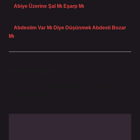
Abiye Üzerine Şal Mı Eşarp Mı
Sonraki Yazı
Abdestim Var Mı Diye Düşünmek Abdesti Bozar
Mı
Bir yanıt yazın
E-posta adresiniz yayınlanmayacak.
Gerekli alanlar
*
ile işaretlenmişlerdir
Yorum