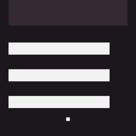
İsim*
E-Posta*
Web Sitesi
Daha sonraki yorumlarımda kullanılması için adım, e-posta adresim ve
site adresim bu tarayıcıya kaydedilsin.