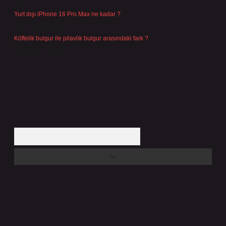
Yurt dışı iPhone 16 Pro Max ne kadar ?
Temmuz 29, 2026
Köftelik bulgur ile pilavlık bulgur arasındaki fark ?
Temmuz 27, 2026
Arama