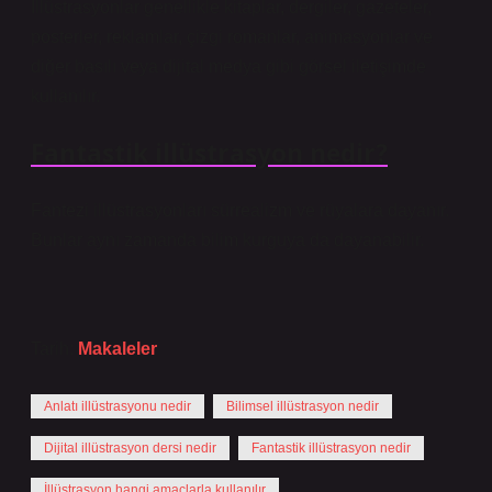
İllüstrasyonlar genellikle kitaplar, dergiler, gazeteler,
posterler, reklamlar, çizgi romanlar, animasyonlar ve
diğer basılı veya dijital medya gibi görsel iletişimde
kullanılır.
Fantastik illüstrasyon nedir?
Fantezi illüstrasyonları sürrealizm ve rüyalara dayanır.
Bunlar aynı zamanda bilim kurguya da dayanabilir.
Tarih:
Makaleler
Anlatı illüstrasyonu nedir
Bilimsel illüstrasyon nedir
Dijital illüstrasyon dersi nedir
Fantastik illüstrasyon nedir
İllüstrasyon hangi amaçlarla kullanılır