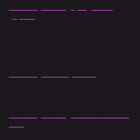
İllüstrasyon hangi programla
yapılır?
Adobe Illustrator, vektör tabanlı illüstrasyon ve grafik
tasarım için endüstri standardı yazılımdır. Illustrator,
logolar, simgeler, tipografi ve diğer grafik tasarımları
oluşturmak için kullanılır.
İllüstrasyon türkçesi ne?
İllüstrasyon (Fransızca: illustrasyon), resimleme,
süsleme.
İllüstrasyon hangi üniversitelerde
var?
Mezun oldukları ilk beş üniversite: Hacettepe