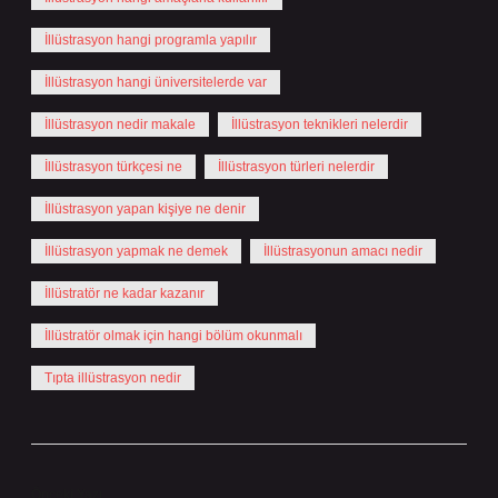
İllüstrasyon hangi programla yapılır
İllüstrasyon hangi üniversitelerde var
İllüstrasyon nedir makale
İllüstrasyon teknikleri nelerdir
İllüstrasyon türkçesi ne
İllüstrasyon türleri nelerdir
İllüstrasyon yapan kişiye ne denir
İllüstrasyon yapmak ne demek
İllüstrasyonun amacı nedir
İllüstratör ne kadar kazanır
İllüstratör olmak için hangi bölüm okunmalı
Tıpta illüstrasyon nedir
Önceki Yazı