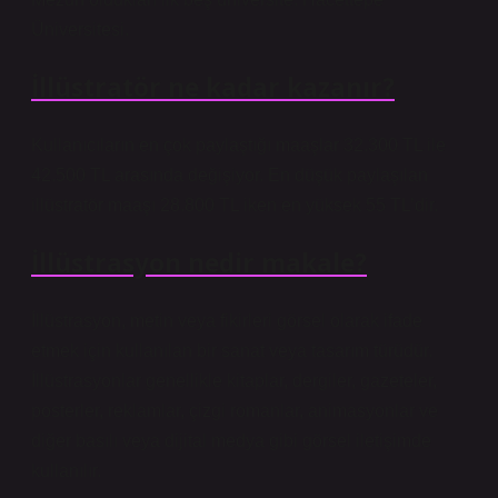
Üniversitesi.
İllüstratör ne kadar kazanır?
Kullanıcıların en çok paylaştığı maaşlar 32.300 TL ile
42.500 TL arasında değişiyor. En düşük paylaşılan
illüstratör maaşı 28.800 TL iken en yüksek 55 TL’dir.
İllüstrasyon nedir makale?
İllüstrasyon, metin veya fikirleri görsel olarak ifade
etmek için kullanılan bir sanat veya tasarım türüdür.
İllüstrasyonlar genellikle kitaplar, dergiler, gazeteler,
posterler, reklamlar, çizgi romanlar, animasyonlar ve
diğer basılı veya dijital medya gibi görsel iletişimde
kullanılır.