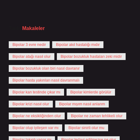
Tarih:
Makaleler
Bipolar 3 evre nedir
Bipolar akıl hastalığı mıdır
Bipolar atağı nasıl olur
Bipolar bozukluk hastaları zeki midir
Bipolar bozukluk olan biri nasıl davranır
Bipolar hasta yakınları nasıl davranmalı
Bipolar kan testinde çıkar mı
Bipolar kimlerde görülür
Bipolar krizi nasıl olur
Bipolar mıyım nasıl anlarım
Bipolar ne eksikliğinden olur
Bipolar ne zaman tehlikeli olur
Bipolar olup iyileşen var mı
Bipolar sinirli olur mu
Bipolar takıntı yapar mı
Bipolar tedavi edilmezse ne olur