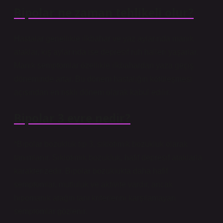
Bipolar ne zaman tehlikeli olur?
Hastalar genellikle ilkbahar ve yaz aylarında manik
ataklar, kış aylarında ise depresif ruh halleri yaşarlar.
Manik semptomlar özellikle ilkbahardan yaza geçiş
döneminde artar. Bu dönem hastalığın kötüleşmesi
açısından en riskli dönem olarak kabul edilir.
Bipolar 3 evre nedir?
*Bipolar bozukluk tip 3, siklotimik bozukluk olarak
tanımlanır. Siklotimik bozukluk, hafif depresif ataklarla
karakterizedir. Bipolar bozuklukta daha hafif
semptomlar, mutluluk ve aktivite vardır, ancak
hipomanik atağın tanı kriterlerini karşılamayan
semptomlar gözlenir.