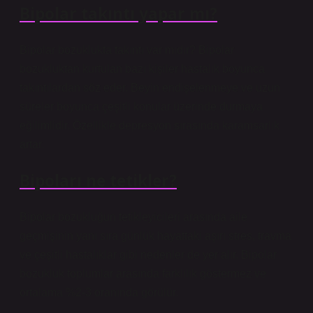
Bipolar takıntı yapar mı?
Bipolar bozuklukta takıntı var mıdır? Bipolar
bozukluktan kurtulan bazı kişiler hastalık boyunca
takıntılardan söz eder. Beyin endişelenmeye ve uzun
süreler boyunca çeşitli konular üzerinde durmaya
eğilimlidir. Özellikle depresyon sırasında karamsarlık
artar.
Bipoları ne tetikler?
Bipolar bozukluğun tetikleyicileri arasında aile
geçmişinin yanı sıra günlük hayattaki aşırı stres, travma
ve çeşitli hastalıklar gibi nedenler de yer alır. Bipolar
bozukluk toplumlar arasında farklılık göstermez ve
ortalama %2-3 oranında görülür.