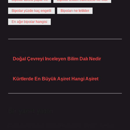
Bipolar yüzde kaç engelli
Bipoları ne tetikler
En ağır bipolar hangisi
Önceki Yazı
Doğal Çevreyi Inceleyen Bilim Dalı Nedir
Sonraki Yazı
Kürtlerde En Büyük Aşiret Hangi Aşiret
Bir yanıt yazın
E-posta adresiniz yayınlanmayacak.
Gerekli alanlar
*