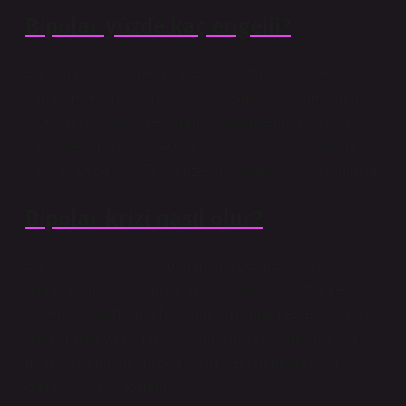
Bipolar yüzde kaç engelli?
Bipolar hastalar; Tedavi nedeniyle tam iyileşme
kapasitelerinin %0’ını, kısmi iyileşme kapasitelerinin
%30’unu ve tedaviye direnç kapasitelerinin %70’ini
kaybederler. Yasa, %40 ile %69 arasındaki kapasite
kaybını sakatlık, %70 ve üzerini sakatlık olarak tanımlar.
Bipolar krizi nasıl olur?
Bipolar bozukluk, eskiden manik-depresif bozukluk
olarak bilinirdi, duygusal iniş çıkışlarla karakterize
edilen ve abartılı ruh hali değişimlerine neden olan bir
bipolar psikiyatrik bozukluktur. Duygusal iniş çıkışlar
mani veya hipomani olarak, inişler ise depresyon
olarak kendini gösterir.