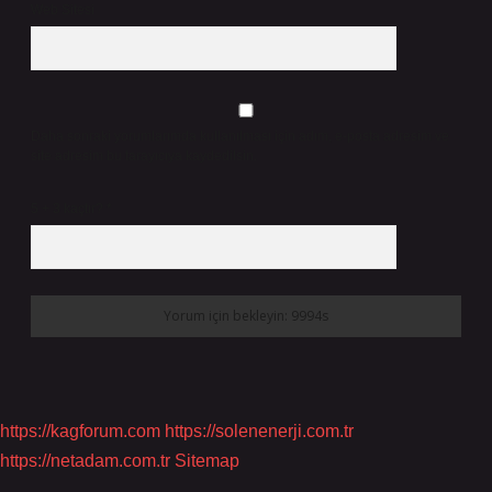
Web Sitesi
Daha sonraki yorumlarımda kullanılması için adım, e-posta adresim ve
site adresim bu tarayıcıya kaydedilsin.
5 + 3 kaçtır?
*
https://kagforum.com
https://solenenerji.com.tr
https://netadam.com.tr
Sitemap