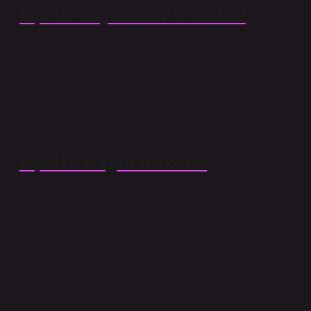
Bipolar mıyım nasıl anlarım?
Bipolar bozukluğunuz olabileceğinden
şüpheleniyorsanız, bir psikiyatriste görünmeniz ve
tanıyı netleştirmeniz en iyisidir. Bipolar bozukluğu
teşhis edebilecek bir psikolojik test, bir laboratuvar
testi, bir film vb. Bir sınav yoktur.
Bipolar atağı nasıl olur?
Bipolar, “manik” ve “depresif” ruh hallerinin birbirine zıt
olduğu kişilerde görülen bir bipolar bozukluğu tanımlar.
Hastalığın iki farklı evresinde ortaya çıkan mani,
coşkulu, coşkulu ve enerjik bir ruh halini ifade ederken,
depresif, intihara kadar gidebilen hüzünlü bir
depresyonu ifade eder.