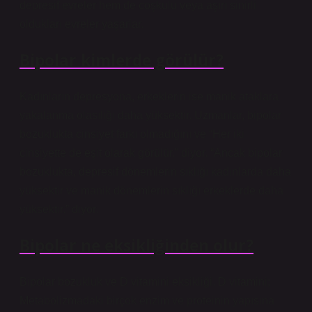
depresif evreler hem de coşkulu veya aşırı sinirli
oldukları evreler yaşarlar.
Bipolar kimlerde görülür?
Kadınların depresyona, erkeklerin ise manik ataklara
yakalanma olasılığı daha yüksektir. Uzmanlar, bipolar
bozuklukta cinsiyet farkı olmadığını ve “Her iki
cinsiyette de eşit olarak görülür.” diyor. “Ancak bipolar
bozuklukta, depresif dönemlerin sıklığı kadınlarda daha
yüksektir ve manik dönemlerin sıklığı erkeklerde daha
yüksektir.” diyor.
Bipolar ne eksikliğinden olur?
Bipolar bozukluk ve D vitamini eksikliği. D vitamini;
Metabolizmadaki birçok enzim ve proteinin yapısına