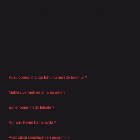
Hukuka ve yasal düzenlemelere aykırı olduğunu düşündüğünüz
içerikleri,
backlinkpanelicomtr@gmail.com
adresine bildirmeniz halinde,
ilgili içerikler yasal süre içerisinde sitemizden kaldırılacaktır.
Son Yazılar
Kuzu göbeği mantar tohumu nerede bulunur ?
Ağustos 8, 2026
Muhtıra vermek ne anlama gelir ?
Ağustos 7, 2026
Epifenomen nedir felsefe ?
Ağustos 6, 2026
Kur’an-ı Kerim hangi ayda ?
Ağustos 6, 2026
Ayak çıkığı kendiliğinden geçer mi ?