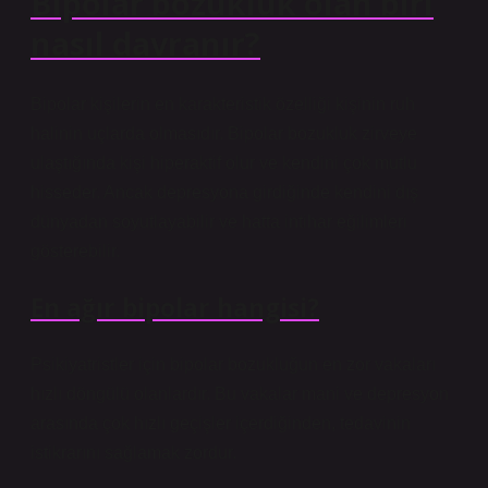
Bipolar bozukluk olan biri
nasıl davranır?
Bipolar kişilerin en karakteristik özelliği kişinin ruh
halinin uçlarda olmasıdır. Bipolar bozukluk zirveye
ulaştığında kişi hiperaktif olur ve kendini çok mutlu
hisseder. Ancak depresyona girdiğinde kendini dış
dünyadan soyutlayabilir ve hatta intihar eğilimleri
gösterebilir.
En ağır bipolar hangisi?
Psikiyatristler için bipolar bozukluğun en zor vakaları
hızlı döngülü olanlardır. Bu vakalar mani ve depresyon
arasında çok hızlı geçişler içerdiğinden, tedavinin
istikrarını sağlamak zordur.