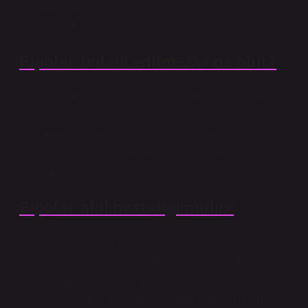
müdahale ederek biyolojik süreçleri düzenler. Kişi
yeterli vitamin almazsa bazı bozukluklar görülür.
Bipolar tedavi edilmezse ne olur?
Tedavi edilmezse, bipolar bozukluk hayatınızın her
alanını etkileyen ciddi sorunlara neden olabilir, bunlar
şunlardır: Uyuşturucu ve alkol kullanımına bağlı
sorunlar. İntihar düşünceleri veya girişimleri. Yasal
veya mali sorunlar.
Bipolar akıl hastalığı mıdır?
Bipolar bozukluk bir ruhsal hastalıktır. Bipolar
bozukluğu olan kişiler alışılmadık derecede mutlu veya
coşkulu (manik) hissetmekten inanılmaz derecede
düşük ve depresif hissetmeye kadar değişen ruh hali