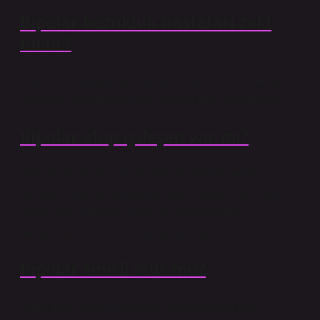
Bipolar bozukluk hastaları zeki
midir?
Bipolar bozukluğu olan kişilerin zeka düzeyi normaldir,
hatta bazı çalışmalara göre ortalamanın üzerindedir.
Bipolar olup iyileşen var mı?
Gerçek: Bipolar bozukluk etkili bir şekilde tedavi
edilebilir. Bipolar bozukluğu olan kişilerin %40’ından
fazlası tam remisyon yaşar ve yaklaşık yarısı
semptomlarında önemli iyileşme yaşar.
Bipolar sinirli olur mu?
Buna göre bipolar bozukluğu olan hastalar hem