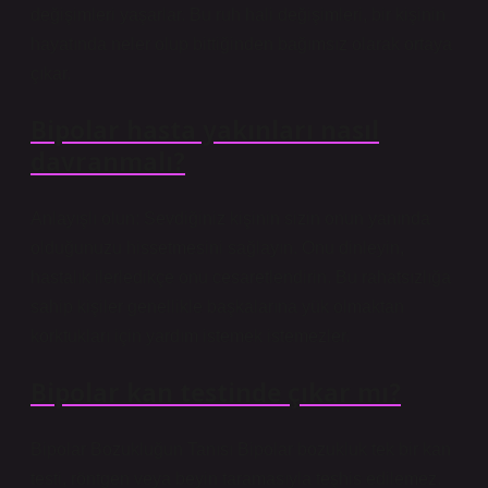
değişimleri yaşarlar. Bu ruh hali değişimleri, bir kişinin
hayatında neler olup bittiğinden bağımsız olarak ortaya
çıkar.
Bipolar hasta yakınları nasıl
davranmalı?
Anlayışlı olun: Sevdiğiniz kişinin sizin onun yanında
olduğunuzu hissetmesini sağlayın. Onu dinleyin,
hastalık ilerledikçe onu cesaretlendirin. Bu rahatsızlığa
sahip kişiler genellikle başkalarına yük olmaktan
korktukları için yardım istemek istemezler.
Bipolar kan testinde çıkar mı?
Bipolar Bozukluğun Tanısı Bipolar bozukluk tek bir kan
testi, röntgen veya beyin taramasıyla teşhis edilemez.