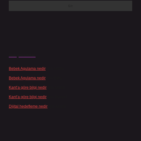
Son yorumlar
Bebek Agulama nedir
için
admin
Bebek Agulama nedir
için
Öykü
Kant’a göre bilgi nedir
için
admin
Kant’a göre bilgi nedir
için
Şengül
Dijital hedefleme nedir
için
admin