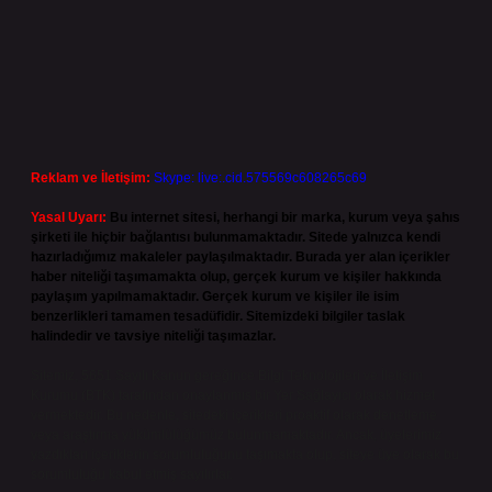
Reklam ve İletişim:
Skype: live:.cid.575569c608265c69
Yasal Uyarı:
Bu internet sitesi, herhangi bir marka, kurum veya şahıs
şirketi ile hiçbir bağlantısı bulunmamaktadır. Sitede yalnızca kendi
hazırladığımız makaleler paylaşılmaktadır. Burada yer alan içerikler
haber niteliği taşımamakta olup, gerçek kurum ve kişiler hakkında
paylaşım yapılmamaktadır. Gerçek kurum ve kişiler ile isim
benzerlikleri tamamen tesadüfidir. Sitemizdeki bilgiler taslak
halindedir ve tavsiye niteliği taşımazlar.
Sitemiz, 5651 Sayılı Kanun gereğince Bilgi Teknolojileri ve İletişim
Kurumu (BTK) tarafından onaylanmış bir Yer Sağlayıcı olarak hizmet
vermektedir. Bu nedenle, sitedeki içerikleri proaktif olarak denetleme
veya araştırma yükümlülüğümüz bulunmamaktadır. Ancak, üyelerimiz
yazdıkları içeriklerin sorumluluğunu taşımakta olup, siteye üye olarak bu
sorumluluğu kabul etmiş sayılırlar.