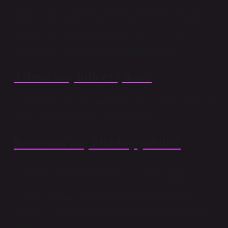
uzun bacaklı büyük hayvanlardır. Sadece 35-150 kg
ağırlığa ulaşabilen Yeni Dünya develeri ile 300-700 kg
ağırlığa ulaşabilen Eski Dünya develeri arasında
görünüm ve boyut açısından farklılıklar vardır.
1 deve kaç kilo et çıkar?
Mesela 900 kiloluk bir deveden yaklaşık 400-500 kilo et
çıkıyor.” Bir araya gelin develeri kesin.
Bir insan kaç kilo taşıyabilir?
Normal bir insan kaç kilogram kaldırabilir? Genel
olarak, eğitimsiz bir insan vücut ağırlığının %50 ila
%75’ini kaldırabilir. Bu, ortalama 70 kilogramlık bir
insanın 35 ila 52,5 kilogram kaldırabileceği anlamına
gelir.