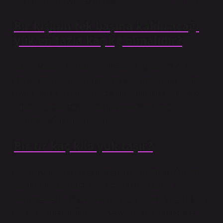
ve. Mega kamyon 22-26 ton yük kapasitesine sahiptir.
Bir kişinin tek başına kaldıracağı
yük en fazla kaç kg olmalıdır?
Dünya Sağlık Örgütü’nün önerileri, bir kişinin her
zaman taşıyabileceği ağırlığın 25 kg olduğunu belirtir.
Aynı anda kaldırabilecekleri maksimum ağırlığın 50 kg
olması önerilir. Taşınacak malzeme sert veya
kavraması zor olmamalıdır.
Bir tır kaç kilo yük taşır?
Ülkemizde kamyon ve benzeri ağır vasıtaların toplam
yük taşıma kapasiteleri 24 ile 27 ton arasında
değişmektedir. Bu araçların boş ağırlıkları 15 ile 16 ton
olarak belirlenmiştir. Asya ve Avrupa ülkelerinde ise