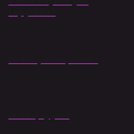
1 deve kaç kilo yük
taşıyabilir?
Bir deve kervanı günde 10 saat 5 km/saat hızla yol
alabilir. Büyük ve güçlü bir deve 300 kiloya kadar yük
taşıyabilir.
Bir deve yükü kaç kilodur?
YÜKPaket hayvanlar ve arabalar için İstanbul buşeline
dayalı asgari ve azami yük limitleri. Deve yükü7–10
buşela (179,6–256,5 kg). 7-8,2 ton (Fırat ve Dicle’de)3
satır daha
Deve kaç kg gelir?
Develer genellikle küçük başlı, uzun, ince boyunlu ve