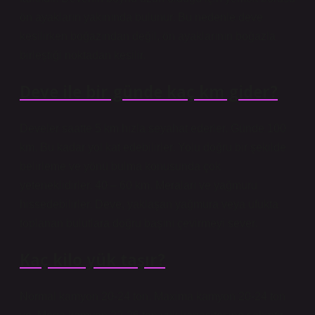
ön ayakların yakınında bulunur. Bu nedenle deve
kesilirken boğazından değil, ön ayaklarının boğazla
birleştiği noktadan kesilir.
Deve ile bir günde kaç km gider?
Develer saatte 5 km hızla seyahat ederler. Günde 100
km. Bu kadar yol kat edebilirler. Yolu doğru bir şekilde
belirleme ve yönü bulma konusunda çok
yeteneklidirler. 40 – 60 km. Meraları ve yağmuru
hissedebilirler. Deve, yaklaşan yağmura veya ufukta
toplanan bulutlara doğru başını çevirmeyi sever.
Kaç kilo yük taşır?
Normal kamyon 20-24 ton. Maxima kamyon 20-24 ton