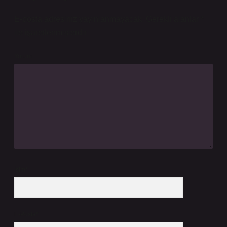
E-posta adresiniz yayınlanmayacak.
Gerekli alanlar
*
ile işaretlenmişlerdir
Yorum
İsim*
E-Posta*