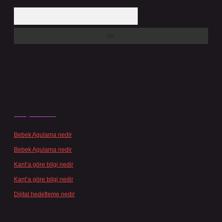
Arama
Son yorumlar
Bebek Agulama nedir
için
admin
Bebek Agulama nedir
için
Öykü
Kant’a göre bilgi nedir
için
admin
Kant’a göre bilgi nedir
için
Şengül
Dijital hedefleme nedir
için
admin