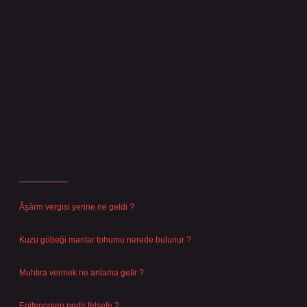
veya araştırma yükümlülüğümüz bulunmamaktadır. Ancak, üyelerimiz
yazdıkları içeriklerin sorumluluğunu taşımakta olup, siteye üye olarak bu
sorumluluğu kabul etmiş sayılırlar.
Hukuka ve yasal düzenlemelere aykırı olduğunu düşündüğünüz
içerikleri,
backlinkpanelicomtr@gmail.com
adresine bildirmeniz halinde,
ilgili içerikler yasal süre içerisinde sitemizden kaldırılacaktır.
Son Yazılar
Âşârm vergisi yerine ne geldi ?
Ağustos 9, 2026
Kuzu göbeği mantar tohumu nerede bulunur ?
Ağustos 8, 2026
Muhtıra vermek ne anlama gelir ?
Ağustos 7, 2026
Epifenomen nedir felsefe ?