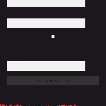
Web Sitesi
Daha sonraki yorumlarımda kullanılması için adım, e-posta adresim ve
site adresim bu tarayıcıya kaydedilsin.
6 + 2 kaçtır?
*
https://kagforum.com
https://solenenerji.com.tr