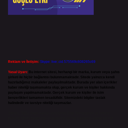
Reklam ve İletişim:
Skype: live:.cid.575569c608265c69
Yasal Uyarı:
Bu internet sitesi, herhangi bir marka, kurum veya şahıs
şirketi ile hiçbir bağlantısı bulunmamaktadır. Sitede yalnızca kendi
hazırladığımız makaleler paylaşılmaktadır. Burada yer alan içerikler
haber niteliği taşımamakta olup, gerçek kurum ve kişiler hakkında
paylaşım yapılmamaktadır. Gerçek kurum ve kişiler ile isim
benzerlikleri tamamen tesadüfidir. Sitemizdeki bilgiler taslak
halindedir ve tavsiye niteliği taşımazlar.
Sitemiz, 5651 Sayılı Kanun gereğince Bilgi Teknolojileri ve İletişim
Kurumu (BTK) tarafından onaylanmış bir Yer Sağlayıcı olarak hizmet
vermektedir. Bu nedenle, sitedeki içerikleri proaktif olarak denetleme