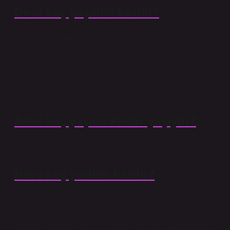
Deve kaç yaşında kesilir?
Kurban edilecek sığır ve manda iki yaşında (24 ay),
deve beş yaşında, keçi ve koyun bir yaşında olmalıdır.
Ancak altı aylıktan sonra koyunların bir yaşını geçmiş
olanlar kadar gelişmiş ve büyük olması yeterli kabul
edilir.
Deve kaç yaşına kadar yaşıyor?
Ömürleri yaklaşık 50 yıldır.
Deve kaç yerden kesilir?
İslam’a Göre Deve Kurban Etmek Dinimizde deve
kurban etmek diğer kurbanlık hayvanlarını kesmekten
farklıdır. Devenin boynu uzun olduğu için yemek borusu