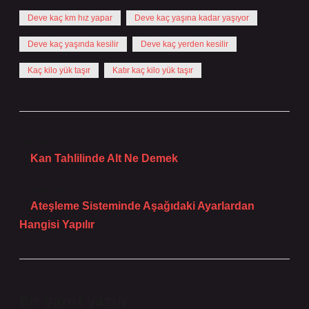
Deve kaç km hız yapar
Deve kaç yaşına kadar yaşıyor
Deve kaç yaşında kesilir
Deve kaç yerden kesilir
Kaç kilo yük taşır
Katır kaç kilo yük taşır
Önceki Yazı
Kan Tahlilinde Alt Ne Demek
Sonraki Yazı
Ateşleme Sisteminde Aşağıdaki Ayarlardan
Hangisi Yapılır
Bir yanıt yazın