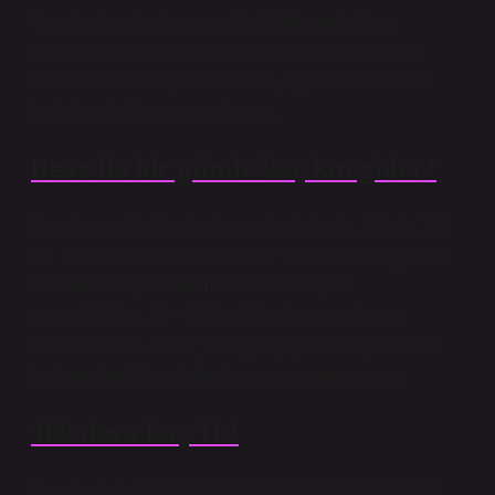
Örneğin, bir devekuşu saatte 80 kilometre hıza
ulaşabilir. Bir kanguru, bir tazı veya bir aslan da 70
kilometre hıza ulaşabilir. Ancak, diğerlerinden daha
hızlı olan bir hayvan vardır: çita.
Deve ile bir günde kaç km gider?
Develer saatte 5 km hızla seyahat ederler. Günde 100
km. Bu kadar yol kat edebilirler. Yolu doğru bir şekilde
belirleme ve yönü bulma konusunda çok
yeteneklidirler. 40 – 60 km. Meraları ve yağmuru
hissedebilirler. Deve, yaklaşan yağmura veya ufukta
toplanan bulutlara doğru başını çevirmeyi sever.
100 deve kaç TL?
Develocity’yi (DEVE) TRYDEVETRY20 DEVE14.39