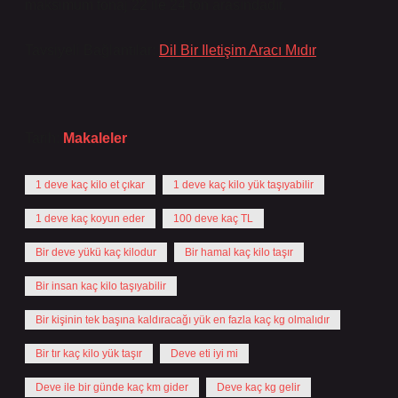
maksimum tonaj 22 ile 24 ton arasındadır.
Tavsiyeli Bağlantılar:
Dil Bir Iletişim Aracı Mıdır
Tarih:
Makaleler
1 deve kaç kilo et çıkar
1 deve kaç kilo yük taşıyabilir
1 deve kaç koyun eder
100 deve kaç TL
Bir deve yükü kaç kilodur
Bir hamal kaç kilo taşır
Bir insan kaç kilo taşıyabilir
Bir kişinin tek başına kaldıracağı yük en fazla kaç kg olmalıdır
Bir tır kaç kilo yük taşır
Deve eti iyi mi
Deve ile bir günde kaç km gider
Deve kaç kg gelir