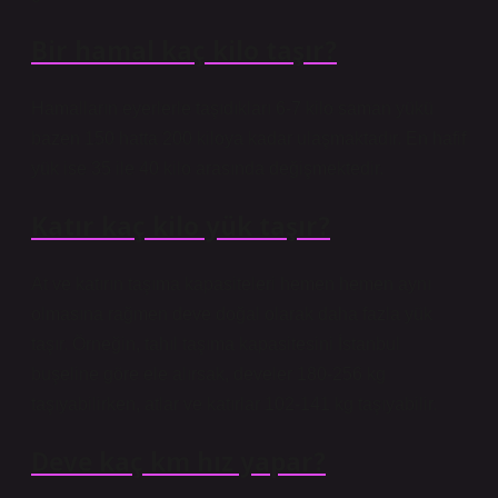
Bir hamal kaç kilo taşır?
Hamalların eyerlerle taşıdıkları 6-7 kilo saman yükü
bazen 150 hatta 200 kiloya kadar ulaşmaktadır. En hafif
yük ise 35 ile 40 kilo arasında değişmektedir.
Katır kaç kilo yük taşır?
At ve katırın taşıma kapasiteleri hemen hemen aynı
olmasına rağmen deve doğal olarak daha fazla yük
taşır. Örneğin, tahıl taşıma kapasitesini İstanbul
buşeline göre ele alırsak, develer 180-256 kg
taşıyabilirken, atlar ve katırlar 102-141 kg taşıyabilir.
Deve kaç km hız yapar?