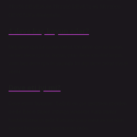
TRY50 DEVE35.98 TRY100 DEVE71.96 TRY1000
DEVE719’a dönüştürün.
1 deve kaç koyun eder?
Beş deve için bir koyun verilir. On deve için iki koyun,
on beş deve için üç koyun, yirmi deve için dört koyun,
yirmi beş deve için iki yaşında bir dişi deve zekat olarak
verilir.
Deve eti iyi mi?
Deve etinin faydaları: Sağlığı en çok geliştiren etlerden
biridir. Besin değeri oldukça yüksektir. Kalp damar
hastalıklarına iyi gelir. Kansere karşı korur ve var olan
kanser hücrelerinin yayılmasını önler.