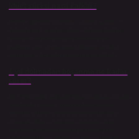
İddet süresi nasıl kalkar?
Bekleme süresinin kaldırılması için dava açılması ve
mahkeme kararı alınması gerekir. Hamile olmadığını
kanıtlayan resmi sağlık raporu yeterli değildir;
mahkeme kararı olması gerekir. Bekleme süresinin
kaldırılmasını talep eden bir dava açmak yeterlidir.
1 yıl dolmadan boşanma ne kadar
sürer?
Bir Yıl Geçmeden Çekişmeli Boşanma Davası Açmanın
Yolu Taraflar çekişmeli boşanma davası açar ve
tanıklarını hazırlarsa, davaya bakan hakimin onayı
olması ve çiftlerin 2-3 ay içinde anlaşmalı olarak
boşanabilmeleri koşuluyla duruşma ertesi güne
ertelenebilir. Burada önemli olan hakimin takdiridir.