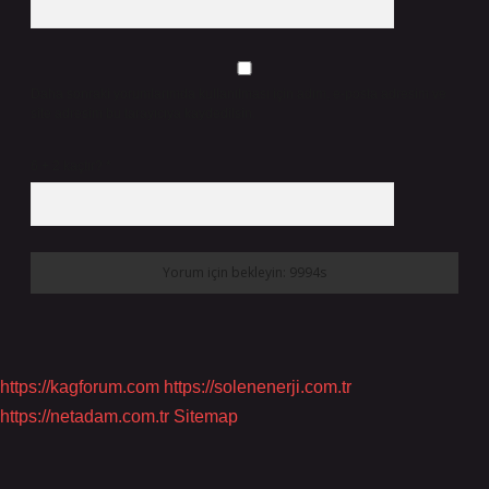
Daha sonraki yorumlarımda kullanılması için adım, e-posta adresim ve
site adresim bu tarayıcıya kaydedilsin.
6 + 2 kaçtır?
*
https://kagforum.com
https://solenenerji.com.tr
https://netadam.com.tr
Sitemap