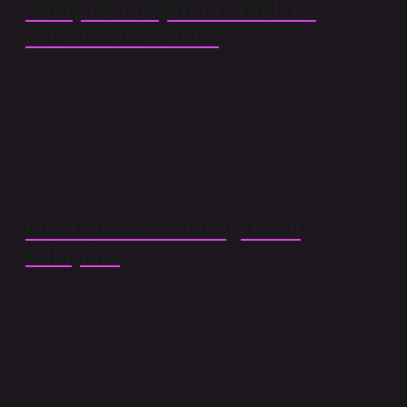
Anlaşmalı boşanan erkek ne
zaman evlenebilir?
Türk Medeni Kanunu’na göre, boşanma kesinleştikten
sonra erkekler için bekleme süresi (iddet süresi) yoktur.
Bu, erkeklerin boşanma kararı kesinleştikten ve nüfus
dairesine bildirildikten hemen sonra yeniden
evlenebilecekleri anlamına gelir.
İddet süresinin bittiği nasıl
anlaşılır?
Başvuran kadın hamile olmadığını ispat ederse
bekleme süresi sona erer. Bunu ispatlamak için
jinekolog tarafından imzalanmış bir sağlık raporu ile
belgelendirilmesi gerekir.