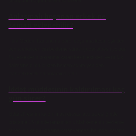
çocuğunu doğurmasıyla sona erer.
Anlaşmalı boşanan erkek ne
zaman evlenebilir?
Türk Medeni Kanunu’na göre, boşanma kesinleştikten
sonra erkekler için bekleme süresi (iddet süresi) yoktur.
Bu, erkeklerin boşanma kararı kesinleştikten ve nüfus
dairesine bildirildikten hemen sonra yeniden
evlenebilecekleri anlamına gelir.
İddet müddetinin kaldırılması kaç
gün sürer?
İddat süresinin kaldırılması davası avukat eşliğinde
ortalama 15 günde tamamlanır. Mahkemenin bekleme
süresinin kaldırılmasına karar vermesi halinde; kararın