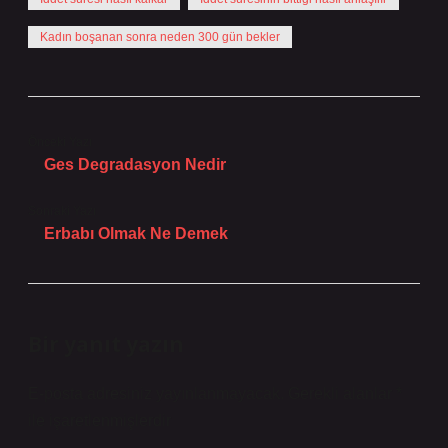
Kadın boşanan sonra neden 300 gün bekler
Önceki Yazı
Ges Degradasyon Nedir
Sonraki Yazı
Erbabı Olmak Ne Demek
Bir yanıt yazın
E-posta adresiniz yayınlanmayacak.
Gerekli alanlar
*
ile işaretlenmişlerdir