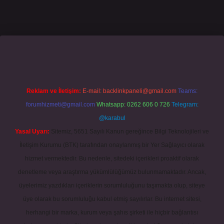
ino giriş
grandoperabet
www.betexper.xyz/
Reklam ve İletişim:
E-mail:
backlinkpaneli@gmail.com
Teams:
forumhizmeti@gmail.com
Whatsapp: 0262 606 0 726
Telegram:
@karabul
Yasal Uyarı:
Sitemiz, 5651 Sayılı Kanun gereğince Bilgi Teknolojileri ve
İletişim Kurumu (BTK) tarafından onaylanmış bir Yer Sağlayıcı olarak
hizmet vermektedir. Bu nedenle, sitedeki içerikleri proaktif olarak
denetleme veya araştırma yükümlülüğümüz bulunmamaktadır. Ancak,
üyelerimiz yazdıkları içeriklerin sorumluluğunu taşımakta olup, siteye
üye olarak bu sorumluluğu kabul etmiş sayılırlar. Bu internet sitesi,
herhangi bir marka, kurum veya şahıs şirketi ile hiçbir bağlantısı