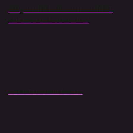
Boşandıktan sonra iddet
süresi ne kadardır?
Boşanmış kadın aynı kocayla evlenmezse, boşanma
kesinleştikten sonra 300 günlük bir bekleme süresi
vardır. Buna evlilik süresi de denir. Bu sürenin
mahkeme kararıyla kaldırılabileceği iki durum vardır.
Kadın hamile değildir veya son boşandığı kocasıyla
yeniden evlenecektir.
3 iddet Dönemi Nedir?
Bekleme süresi veya iddet süresi, boşanmış bir kadının
Türk Medeni Kanunu uyarınca yeniden evlenmeden
önce beklemesi gereken üç yüz günlük süredir.