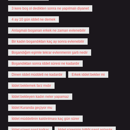
3 kere boş ol dedikten sonra ne yapılmalı diyanet
4 ay 10 gün iddet ne demek
Anlaşmalı boşanan erkek ne zaman evlenebilir
Bir kadın boşandıktan kaç ay sonra evlenebilir
Boşandığım eşimle tekrar evlenmenin şartı nedir
Boşandıktan sonra iddet süresi ne kadardır
Dinen iddet müddeti ne kadardır
Erkek iddet bekler mi
İddet beklemek farz mıdır
İddet bekleyen kadın neler yapamaz
İddet Kuranda geçiyor mu
İddet müddetinin kaldırılması kaç gün sürer
İddet süresi nasıl kalkar
İddet süresinin bittiği nasıl anlaşılır