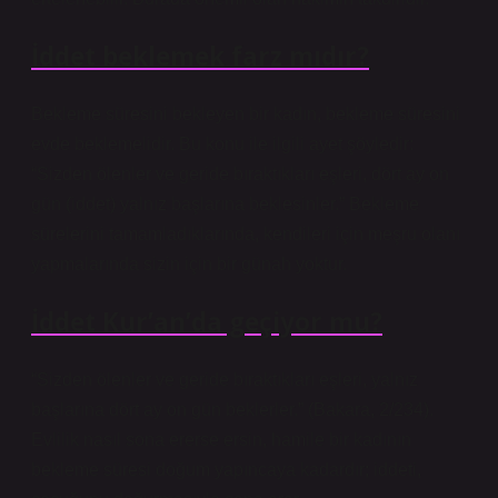
İddet beklemek farz mıdır?
Bekleme süresini bekleyen bir kadın, bekleme süresini
evde beklemelidir. Bu konu ile ilgili ayet şöyledir:
“Sizden ölenler ve geride bıraktıkları eşleri, dört ay on
gün (iddet) yalnız başlarına beklesinler.” Bekleme
sürelerini tamamladıklarında, kendileri için meşru olanı
yapmalarında sizin için bir günah yoktur.
İddet Kur’an’da geçiyor mu?
“Sizden ölenler ve geride bıraktıkları eşleri, yalnız
başlarına dört ay on gün beklerler.” (Bakara, 2/234).
Evlilik nasıl sona ererse ersin, hamile bir kadının
bekleme süresi doğum yapıncaya kadardır; iddeti,