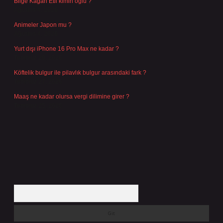
Bilge Kağan Etil kimin oğlu ?
Ağustos 4, 2026
Animeler Japon mu ?
Ağustos 4, 2026
Yurt dışı iPhone 16 Pro Max ne kadar ?
Temmuz 29, 2026
Köftelik bulgur ile pilavlık bulgur arasındaki fark ?
Temmuz 27, 2026
Maaş ne kadar olursa vergi dilimine girer ?
Temmuz 25, 2026
Arama