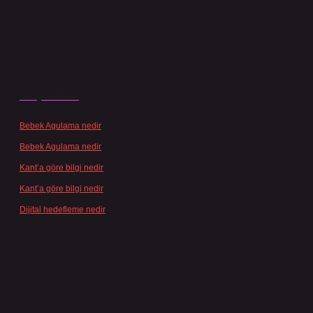
Son yorumlar
Bebek Agulama nedir
için
admin
Bebek Agulama nedir
için
Öykü
Kant’a göre bilgi nedir
için
admin
Kant’a göre bilgi nedir
için
Şengül
Dijital hedefleme nedir
için
admin