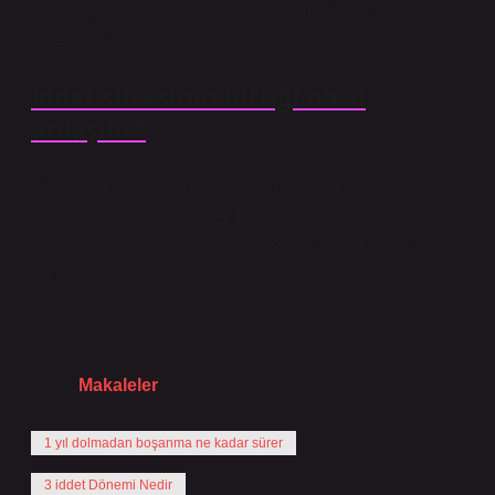
kesinleşmesini beklemeden gerekçeli kararla kadının
evlenmesi mümkündür.
İddet süresinin bittiği nasıl
anlaşılır?
Başvuran kadın hamile olmadığını ispat ederse
bekleme süresi sona erer. Bunu ispatlamak için
jinekolog tarafından imzalanmış bir sağlık raporu ile
belgelendirilmesi gerekir.
Tarih:
Makaleler
1 yıl dolmadan boşanma ne kadar sürer
3 iddet Dönemi Nedir