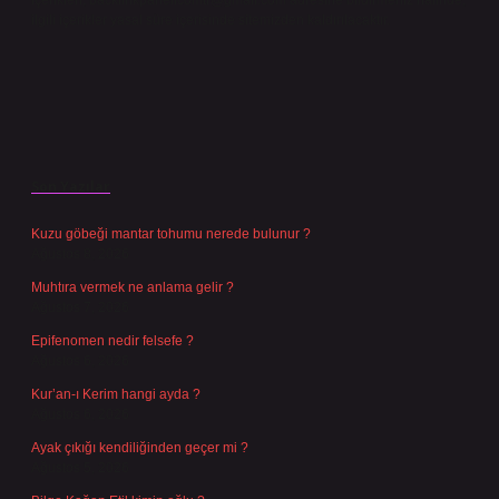
içerikleri,
backlinkpanelicomtr@gmail.com
adresine bildirmeniz halinde,
ilgili içerikler yasal süre içerisinde sitemizden kaldırılacaktır.
Son Yazılar
Kuzu göbeği mantar tohumu nerede bulunur ?
Ağustos 8, 2026
Muhtıra vermek ne anlama gelir ?
Ağustos 7, 2026
Epifenomen nedir felsefe ?
Ağustos 6, 2026
Kur’an-ı Kerim hangi ayda ?
Ağustos 6, 2026
Ayak çıkığı kendiliğinden geçer mi ?
Ağustos 5, 2026