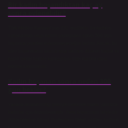
Bir kadın boşandıktan kaç ay
sonra evlenebilir?
Türk Medeni Kanunu’nun 132. maddesi, bir kadının
boşandıktan veya eşinin ölümünden sonra 300 gün
boyunca yeniden evlenemeyeceğini belirtir. Ancak, bu
süre boşanmanın kesinleştiği tarihten itibaren başlar ve
kadın tekrar hamile kalmadığını tıbbi raporla ispat
ederse kaldırılabilir.
Kadın boşanan sonra neden 300
gün bekler?
Yasada adlandırıldığı şekliyle bekleme süresi yalnızca
kadınlar için düzenlenmiştir. Yasa koyucunun böyle bir
düzenlemeye ihtiyaç duymasının temel nedeni, kadının
hamile kalma riski altında olması ve bu süre zarfında