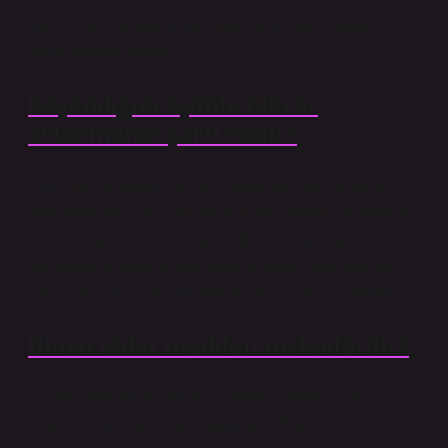
kadının ve çocuğun korunması ve böylece babanın
tespit edilebilmesidir.
Boşandığım eşimle tekrar
evlenmenin şartı nedir?
Örtünme, bir erkeğin üç kez boşadığı kadınla tekrar
evlenebilmesi için, o kadını rızasıyla başka bir erkekle
evlendirmesi ve onu bir geceliğine cinsel ilişkiye
zorlaması anlamına gelir. Eğer o erkek, nikahtan sonra
kadını boşarsa, o kadın isterse ilk kocasıyla evlenebilir.
Dinen iddet müddeti ne kadardır?
“Sizden ölenler ve geride bıraktıkları eşleri, yalnız
başlarına dört ay on gün beklerler.” (Bakara, 2/234).