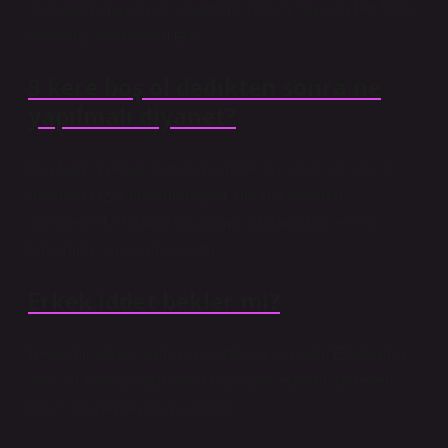
ile bağdaşmayan ve süslenme niteliği taşıyan her türlü
davranış yasaklanmıştır.
3 kere boş ol dedikten sonra ne
yapılmalı diyanet?
Din İşleri Yüksek Kurulu’na göre, bir koca karısını iki
defadan fazla boşamamışsa, onunla evliliğini
sürdürebilir. Üçüncü boşanma, aralarındaki evliliği
tamamen sona erdirecektir.
Erkek iddet bekler mi?
Bekleme süresi kadınlara özgü bir kuraldır. Erkeklerin
yeni bir evliliğe girmeden önce beklemeleri gereken
belirli bir zaman dilimi yoktur.