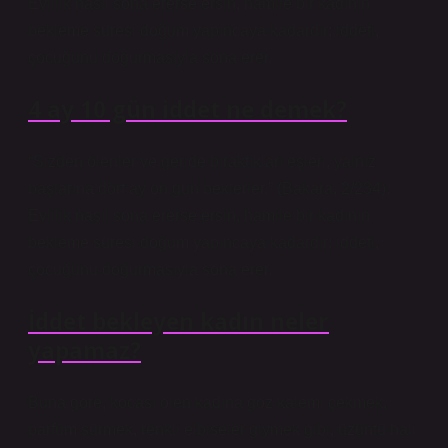
Evlilik nasıl sona ererse ersin, hamile bir kadının
bekleme süresi doğum yapıncaya kadardır; iddeti,
çocuğunu doğurmasıyla sona erer.
4 ay 10 gün iddet ne demek?
“Sizden ölenler ve geride bıraktıkları eşleri, yalnız
başlarına dört ay on gün beklerler.” (Bakara, 2/234).
Evlilik nasıl sona ererse ersin, hamile bir kadının
bekleme süresi doğum yapıncaya kadardır; iddeti,
çocuğunu doğurmasıyla sona erer.
İddet bekleyen kadın neler
yapamaz?
Buna göre, kocası ölen kadına göz kalemi çekmek,
parfüm sürmek, renkli elbiseler giymek gibi, üzüntü hali