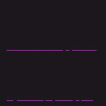
Bebek uyurken bebek aspiratörü kullanılabilir mi?
Burun aspiratörleri bebekler uyurken de kullanılabilir
ancak bunları kullanırken akılda tutulması gereken
birkaç şey vardır. Burnu tıkalı bir bebek uyurken nefes
almada zorluk çekebilir ve bu da uyku kalitesini
etkileyebilir.
Burnum tıkalı nasıl uyuyabilirim?
Burun boşluklarındaki iltihaplanmanın neden olduğu
basıncı azaltmak ve nefes almayı kolaylaştırmak için
başınız yüksekte uyuyun. Müzik dinlemek veya kitap
okumak gibi keyifli aktivitelerle vücudunuzu ve zihninizi
rahatlatmak doğal olarak uykuya dalmayı kolaylaştırır.
Doğal burun spreyi nasıl yapılır?