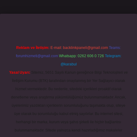
ino giriş
grandoperabet
www.betexper.xyz/
Reklam ve İletişim:
E-mail:
backlinkpaneli@gmail.com
Teams:
forumhizmeti@gmail.com
Whatsapp: 0262 606 0 726
Telegram:
@karabul
Yasal Uyarı:
Sitemiz, 5651 Sayılı Kanun gereğince Bilgi Teknolojileri ve
İletişim Kurumu (BTK) tarafından onaylanmış bir Yer Sağlayıcı olarak
hizmet vermektedir. Bu nedenle, sitedeki içerikleri proaktif olarak
denetleme veya araştırma yükümlülüğümüz bulunmamaktadır. Ancak,
üyelerimiz yazdıkları içeriklerin sorumluluğunu taşımakta olup, siteye
üye olarak bu sorumluluğu kabul etmiş sayılırlar. Bu internet sitesi,
herhangi bir marka, kurum veya şahıs şirketi ile hiçbir bağlantısı
bulunmamaktadır. Sitede yalnızca kendi hazırladığımız makaleler