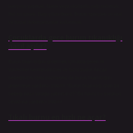
banyosu yapmak. Nane veya okaliptüs yağı solumak.
Bol su içmek. Başı yükseltmek. Burun spreyleri ve oral
ve nazal dekonjestanlar kullanmak.
Çocuklarda gece burun tıkanıklığı
nasıl açılır?
Burun tıkanıklığını gidermek için akla gelen ilk
yöntemler nemlendiriciler ve tuzlu sudur. Ancak
bebeğinizin uyku pozisyonu da burun tıkanıklığını
gidermeye yardımcı olabilir. “Burun tıkanıklığı olan bir
bebeği nasıl yatağa yatırırsınız?” Bir havlu bu sorunun
cevabına yardımcı olabilir.
Tıkalı burnu en hızlı ne açar?
Burun tıkanıklığı, gribin en yaygın belirtilerinden biridir.