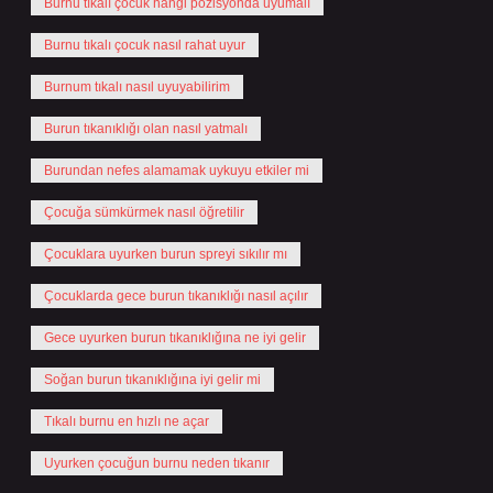
Burnu tıkalı çocuk hangi pozisyonda uyumalı
Burnu tıkalı çocuk nasıl rahat uyur
Burnum tıkalı nasıl uyuyabilirim
Burun tıkanıklığı olan nasıl yatmalı
Burundan nefes alamamak uykuyu etkiler mi
Çocuğa sümkürmek nasıl öğretilir
Çocuklara uyurken burun spreyi sıkılır mı
Çocuklarda gece burun tıkanıklığı nasıl açılır
Gece uyurken burun tıkanıklığına ne iyi gelir
Soğan burun tıkanıklığına iyi gelir mi
Tıkalı burnu en hızlı ne açar
Uyurken çocuğun burnu neden tıkanır