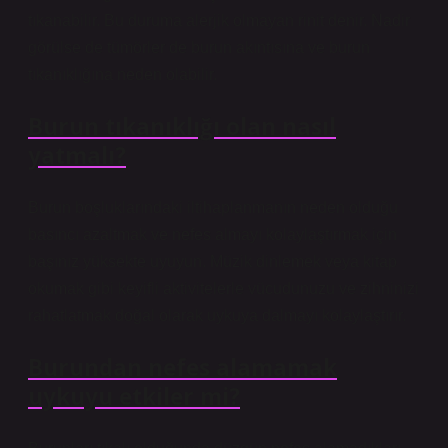
tıkanabilir. Bu duruma alerjik olmayan rinit denir. Nadir
görülse de tümörler de burun akıntısına ve burun
tıkanıklığına neden olabilir.
Burun tıkanıklığı olan nasıl
yatmalı?
Burun boşluklarındaki iltihaplanmanın neden olduğu
basıncı azaltmak ve nefes almayı kolaylaştırmak için
başınız yüksekte uyuyun. Müzik dinlemek veya kitap
okumak gibi keyifli aktivitelerle vücudunuzu ve zihninizi
rahatlatmak doğal olarak uykuya dalmayı kolaylaştırır.
Burundan nefes alamamak
uykuyu etkiler mi?