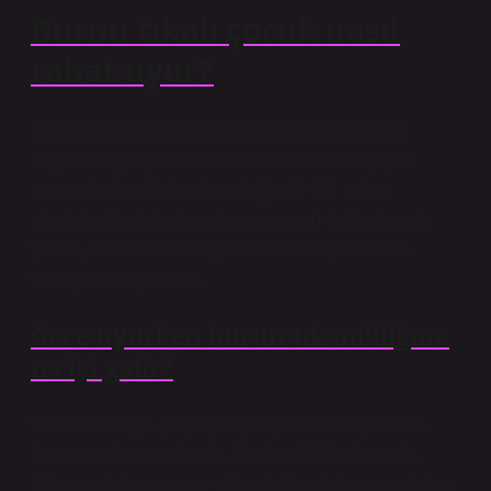
Burnu tıkalı çocuk nasıl
rahat uyur?
Bebeğin tıkalı bir burunla rahatça uyuyabilmesini
sağlamak için gerekli adımları attıktan sonra, uyku
sırasında tıkanıklığı önlemek için bir dizi önlem
alınabilir. Bu, bebeğinizi tamamen sırt üstü yatırmak
yerine, daha rahat olduğu daha dik bir pozisyona
yerleştirmeyi içerebilir.
Gece uyurken burun tıkanıklığına
ne iyi gelir?
Tıkalı burun için iyi işe yarayan yöntemler şunlardır:
Buruna tuzlu su solumak. Nemlendirici kullanmak.
Yüze sıcak kompres uygulamak. Sıcak duş veya buhar