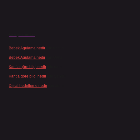
Son yorumlar
Bebek Agulama nedir
için
admin
Bebek Agulama nedir
için
Öykü
Kant’a göre bilgi nedir
için
admin
Kant’a göre bilgi nedir
için
Şengül
Dijital hedefleme nedir
için
admin