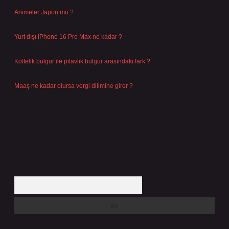
Animeler Japon mu ?
Ağustos 4, 2026
Yurt dışı iPhone 16 Pro Max ne kadar ?
Temmuz 29, 2026
Köftelik bulgur ile pilavlık bulgur arasındaki fark ?
Temmuz 27, 2026
Maaş ne kadar olursa vergi dilimine girer ?
Temmuz 25, 2026
Arama