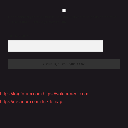
Daha sonraki yorumlarımda kullanılması için adım, e-posta adresim ve
site adresim bu tarayıcıya kaydedilsin.
10 - 4 kaçtır?
*
https://kagforum.com
https://solenenerji.com.tr
https://netadam.com.tr
Sitemap