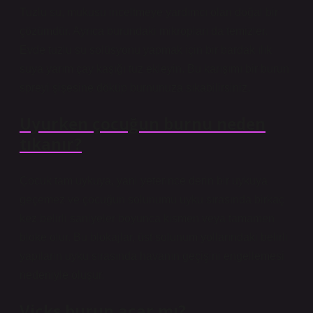
Tuzlu su, mukusu inceltmeye yardımcı olan doğal bir
çözümdür. Ayrıca burundaki mikropları da temizler.
Evde tuzlu su solüsyonu yapmak için bir bardak ılık
suya yarım çay kaşığı tuz ekleyin. Bu karışımı bir burun
spreyi şişesine döküp burnunuza sıkabilirsiniz.
Uyurken çocuğun burnu neden
tıkanır?
Çocuk tam uykuya, yani yeterince derin bir uykuya
geçemez ve çocuğun solunumu uyku sırasında birkaç
kez belirli saniyeler boyunca kısmen veya tamamen
bloke olur. Bu blokajlar, üst solunum yollarındaki belirli
yapıların uyku sırasında havanın geçişini engellemesi
nedeniyle oluşur.
Vicks burun açar mı?