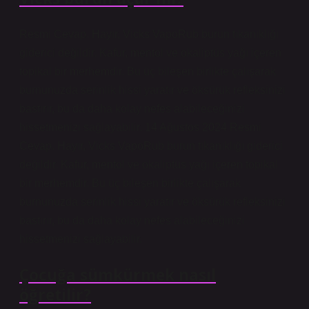
Resmi Cevap. Hayır, Vicks VapoRub burun tıkanıklığı
giderici değildir. Kafur, mentol ve okaliptüs yağı içeren
topikal bir merhemdir. Bu üç bileşen birlikte çalışarak
burnunuzda serinlik hissi yaratır ve öksürük refleksinizi
bastırır, bu da daha kolay nefes alabileceğinizi
hissetmenizi sağlayabilir. 14 Ağustos 2024 Resmi
Cevap. Hayır, Vicks VapoRub burun tıkanıklığı giderici
değildir. Kafur, mentol ve okaliptüs yağı içeren topikal
bir merhemdir. Bu üç bileşen birlikte çalışarak
burnunuzda serinlik hissi yaratır ve öksürük refleksinizi
bastırır, bu da daha kolay nefes alabileceğinizi
hissetmenizi sağlayabilir.
Çocuğa sümkürmek nasıl
öğretilir?