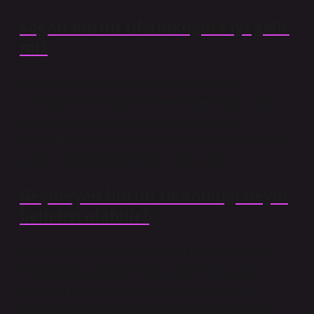
Soğan burun tıkanıklığına iyi gelir
mi?
Evde burun tıkanıklığına doğal çözüm olarak
kullanılabilecek bitkisel ürünlere örnek olarak şunlar
verilebilir: Soğan: Soğan, burun tıkanıklığı için
kullanılan doğal ve bitkisel ürünlerden biridir ve güçlü
kokusu tıkanıklığı gidermeye yardımcı olur.
Geçmeyen burun tıkanıklığı neyin
belirtisi olabilir?
Soğuk algınlığı, grip veya sinüs enfeksiyonları gibi
enfeksiyonlar ve alerjiler burun akıntısı ve burun
tıkanıklığının yaygın nedenleridir. Araba egzoz
dumanları gibi burnu tahriş eden durumlarda burun