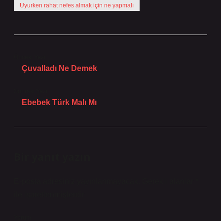
Uyurken rahat nefes almak için ne yapmalı
Önceki Yazı
Çuvalladı Ne Demek
Sonraki Yazı
Ebebek Türk Malı Mı
Bir yanıt yazın
E-posta adresiniz yayınlanmayacak.
Gerekli alanlar
*
ile işaretlenmişlerdir
Yorum