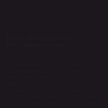
Grip sırasında burun tıkanıklığını gidermek için
dinlenmek, bol sıvı tüketmek, buhar banyosu yapmak
ve doktorunuzun reçetelediği ilaçları almak yardımcı
olabilir.
Burnu tıkalı çocuk hangi
pozisyonda uyumalı?
Burun Tıkalı Bebekler İçin En İyi Uyku Pozisyonu: Sırt
Üstü Muhtemelen ebeveynlik yolculuğunuz boyunca
öğrendiğiniz gibi, uyku esastır, bu yüzden burun
tıkanıklığı olan bir bebek için en iyi uyku pozisyonunu
bilmek önemlidir. Bu basit: Bebeğiniz her zaman sırt
üstü yatağa yatırılmalıdır. Burun Tıkalı Bebekler İçin En
İyi Uyku Pozisyonu: Sırt Üstü Muhtemelen ebeveynlik
yolculuğunuz boyunca öğrendiğiniz gibi, uyku esastır,