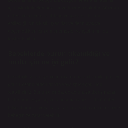
Burunları tıkalı olduğunda düzgün nefes alamadıkları
için uyku kaliteleri bozulur ve huzursuz olurlar. Ağızdan
nefes almak yorucu olduğu ve uyku kalitelerini
etkilediği için sık sık uyanırlar ve derin uykuya
geçemedikleri için dinlenemezler ve iştahlarını da
kaybedebilirler.
Bebeklerde burun tıkanıklığı ve
hırıltı için ne iyi gelir?
Fizyolojik serum, yenidoğanlarda burun tıkanıklığına iyi
gelir. Eczanelerden damla veya sprey şeklinde
alabilirsiniz. Bunun dışında, doktorunuza danışmadan
hiçbir ürün veya ilaç kullanmamalısınız. Tıbbi ürünler,
bitkisel ürünler veya ilaçlar alerji veya travma nedeniyle
bebeğinize zarar verebilir.