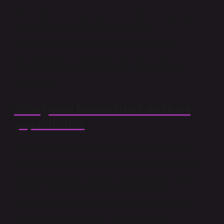
Önce ağzınızla sonra burnunuzla üfleyerek bir parça
kağıt, pamuk veya tüyü hareket ettirmeyi
deneyebilirsiniz. Ebeveynler parkur yaparak bu
aktiviteye eğlence katabilirler. Burnunu nasıl
sümküreceğini zaten bilen çocuk zamanla bunu
başaracaktır.
Bebeğimin burnu tıkalı evde ne
yapabilirim?
Tüm havayı dışarı çıkarmak için ampulü sıkmalı ve
bebeğinizin burun deliğine nazikçe yerleştirmelisiniz.
Mukusu emmek için ampulü nazikçe serbest bırakın,
şırıngayı silin ve işlemi diğer burun deliğinde
tekrarlayın. Kısa sürede bebeğin burnu açılacak ve
gece boyunca daha kolay nefes alabilecektir.