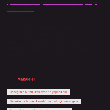
Çocuklara uyurken burun spreyi
sıkılır mı?
Bebek uyurken bebek aspiratörü kullanılabilir mi?
Burun aspiratörleri bebekler uyurken de kullanılabilir
ancak bunları kullanırken akılda tutulması gereken
birkaç şey vardır. Burnu tıkalı bir bebek uyurken nefes
almada zorluk çekebilir ve bu da uyku kalitesini
etkileyebilir.
Tarih:
Makaleler
Bebeğimin burnu tıkalı evde ne yapabilirim
Bebeklerde burun tıkanıklığı ve hırıltı için ne iyi gelir