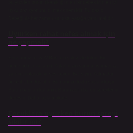
bu yüzden burun tıkanıklığı olan bir bebek için en iyi
uyku pozisyonunu bilmek önemlidir. Bu basit:
Bebeğiniz her zaman sırt üstü yatağa yatırılmalıdır.
Uyurken rahat nefes almak için
ne yapmalı?
Sorularınız mı var? Başınızı yüksekte tutun. Bir
nemlendirici kullanın. Yatağınızın yanına uyumanıza
yardımcı olacak bir şey koyun. Bal yiyin. Yatmadan
önce ılık bir duş alın. Burnunuzu tuzlu suyla yıkayın.
Burun bantları kullanın. Burun açıcı burun spreylerini
deneyin. Daha fazla makale…
Çocuklara uyurken burun spreyi
sıkılır mı?