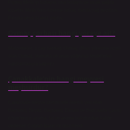
Pişmiş Melki’yi tuzlayın, una bulayın ve sıcak yağda
kızartın. Melki’lerin üzerine birkaç damla yağ gezdirin.
Fırında veya ocakta pişirin.
Ovmaç çorbası hangi yöreye ait?
Malzemeler: 1 çay bardağı Ovmaç (Bolu yöresine özgü
olan Ovmaç, yumurta ve unun yoğrulup rendelenip
kurutulmasıyla yapılır.)
Çanakkale’nin hangi meyvesi
meşhurdur?
Çanakkale meyve üretiminde önemli yeri olan
Bayramiç Beyaz, Bayramiç Elması ve Bozcaada Çavuş
üzümlerinin aroma, tat ve aroma bakımından kalite
değerleri Coğrafi İşaret ile tescillendi.