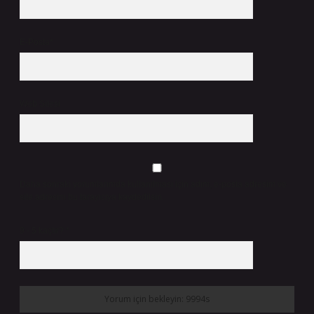
E-Posta*
Web Sitesi
Daha sonraki yorumlarımda kullanılması için adım, e-posta adresim ve
site adresim bu tarayıcıya kaydedilsin.
9 - 5 kaçtır?
*