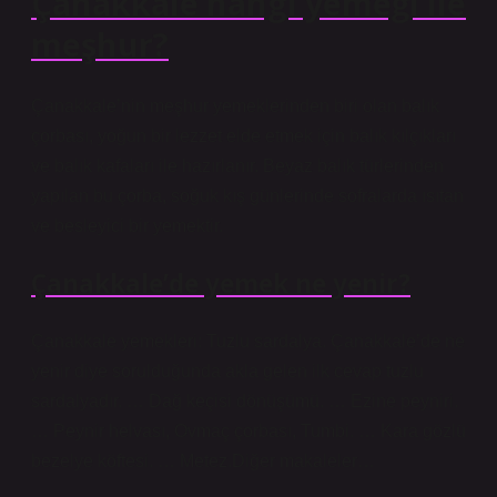
Çanakkale hangi yemeği ile
meşhur?
Çanakkale’nin meşhur yemeklerinden biri olan balık
çorbası, yoğun bir lezzet elde etmek için balık kılçıkları
ve balık kafaları ile hazırlanır. Beyaz balık türlerinden
yapılan bu çorba, soğuk kış günlerinde sofralarda ısıtan
ve besleyici bir yemektir.
Çanakkale’de yemek ne yenir?
Çanakkale yemekleri: Tuzlu sardalya. Çanakkale’de ne
yenir diye sorulduğunda akla gelen ilk cevap tuzlu
sardalyadır. … Dağ keçisi dönüşümü. … Ezine peyniri.
… Peynir helvası, Ovmaç çorbası, Tumbi. … Kara gözlü
bezelye köftesi. … Metez.Diğer makaleler…