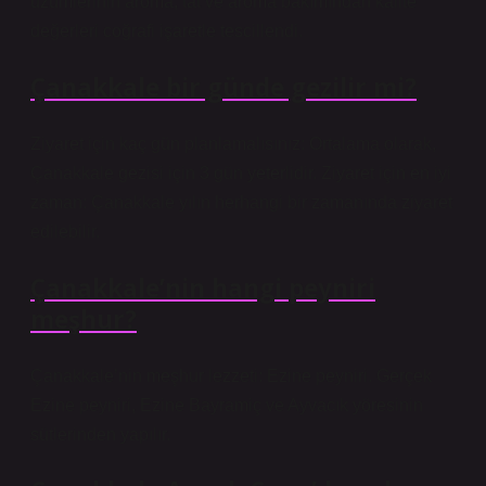
üzümlerinin aroma, tat ve aroma bakımından kalite
değerleri coğrafi işaretle tescillendi.
Çanakkale bir günde gezilir mi?
Ziyaret için kaç gün planlamalısınız: Ortalama olarak,
Çanakkale gezisi için 3 gün yeterlidir. Ziyaret için en iyi
zaman: Çanakkale yılın herhangi bir zamanında ziyaret
edilebilir.
Çanakkale’nin hangi peyniri
meşhur?
Çanakkale’nin meşhur lezzeti: Ezine peyniri. Gerçek
Ezine peyniri, Ezine Bayramiç ve Ayvacık yöresinin
sütlerinden yapılır.