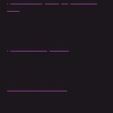
Çanakkale Aynalı Çarşı’da neler
var?
Çanakkale halkının her gün gittiği ve tüm dükkanların
aynı olduğu çarşı. Genellikle oyuncaklar, seramik
fincanlar, havlular ve hediyelik eşyalar bulunur.
Çanakkale ne yemeli?
Çanakkale’nin meşhur yemekleri: Ovmaç çorbası,
Melki yemeği, Tumbi, Metez, Çırpma, Kara gözlü köfte,
Tuzlu sardalya, Akrep başı çorbası. Daha fazla ürün…
Melki nasıl kızartılır?
Melki’yi kızartmak için; Melki’leri kızartmak istiyorsanız,
küçük veya orta boy Melki’leri bütün olarak pişirin.