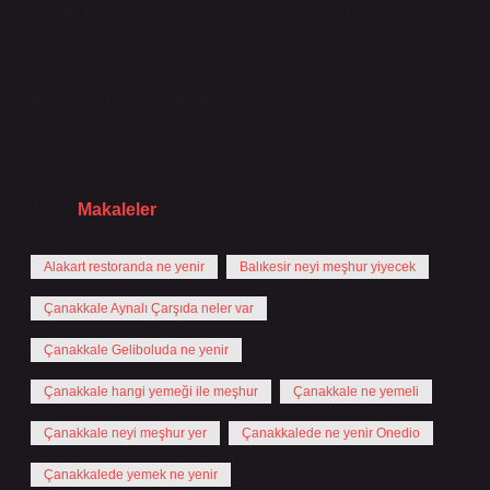
Peynir helvası… tuzlu sardalya. … 3. Akrep balığı
çorbası… çırpma teli. … yumurta likörü. … 6. ıspanak
çorbası… 7. tumbi. … 8. yağ turşusu.Daha fazla
makale…•26 Kasım 2021
Tarih:
Makaleler
Alakart restoranda ne yenir
Balıkesir neyi meşhur yiyecek
Çanakkale Aynalı Çarşıda neler var
Çanakkale Geliboluda ne yenir
Çanakkale hangi yemeği ile meşhur
Çanakkale ne yemeli
Çanakkale neyi meşhur yer
Çanakkalede ne yenir Onedio
Çanakkalede yemek ne yenir