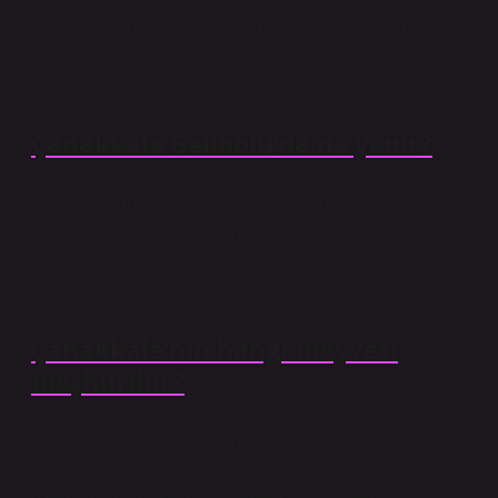
salatalar ve mezeler; ana yemeklerde ise et yemekleri,
deniz ürünleri, tavuk yemekleri, vejetaryen yemekler,
makarnalar ve pilavlar gibi farklı seçenekler yer alıyor.
Çanakkale Gelibolu’da ne yenir?
Yörenin en meşhur spesiyalleri arasında sardalya
kebabı, balık çorbası, peynir helvası, tavuk mantı,
tuzlama balık, tuzlama palamut ve Gelibolu lokumu yer
alıyor.
Çanakkale’nin hangi meyvesi
meşhurdur?
Çanakkale meyve üretiminde önemli yeri olan
Bayramiç Beyaz, Bayramiç Elması ve Bozcaada Çavuş