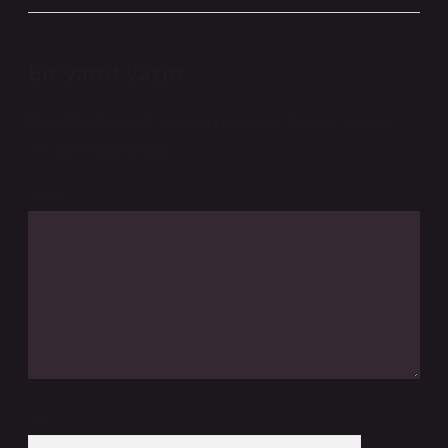
Bir yanıt yazın
E-posta adresiniz yayınlanmayacak.
Gerekli alanlar
*
ile işaretlenmişlerdir
Yorum
İsim*