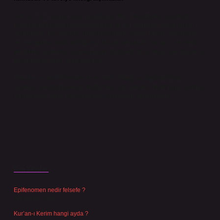
Sitemiz, 5651 Sayılı Kanun gereğince Bilgi Teknolojileri ve İletişim
Kurumu (BTK) tarafından onaylanmış bir Yer Sağlayıcı olarak hizmet
vermektedir. Bu nedenle, sitedeki içerikleri proaktif olarak denetleme
veya araştırma yükümlülüğümüz bulunmamaktadır. Ancak, üyelerimiz
yazdıkları içeriklerin sorumluluğunu taşımakta olup, siteye üye olarak bu
sorumluluğu kabul etmiş sayılırlar.
Hukuka ve yasal düzenlemelere aykırı olduğunu düşündüğünüz
içerikleri,
backlinkpanelicomtr@gmail.com
adresine bildirmeniz halinde,
ilgili içerikler yasal süre içerisinde sitemizden kaldırılacaktır.
Son Yazılar
Epifenomen nedir felsefe ?
Ağustos 6, 2026
Kur’an-ı Kerim hangi ayda ?