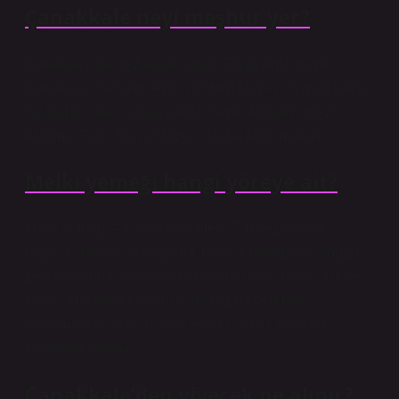
Çanakkale neyi meşhur yer?
Çanakkale’de gezilecek yerler. Truva Antik Kenti.
Çanakkale Şehitleri Anıtı ve Harp Müzesi. Aynalı Çarşı.
Kilitbahir Kalesi. Assos Antik Kenti. Anzak Körfezi.
Ayazma Plajı. Truva Müzesi. Daha fazla makale…
Melki yemeği hangi yöreye ait?
Melki yemeği – Çanakkale Melki 5-6 kez yıkanır,
bıçakla soyulur ve doğranır. İncecik doğranmış soğan
zeytinyağında kavrulduktan sonra salça, melki, tuz ve
su ile 30 dakika kaynatılır. (Su azalırsa dibine
yapışmaması için su ilave edilir.) Servis edilirken
karabiber eklenir.
Çanakkale’den yiyecek ne alınır?