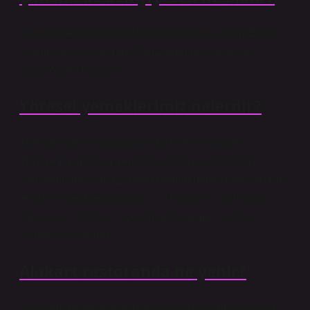
Çanakkale’den özel lezzetlerÇavuş kuru üzümEzine
peyniri.Gelibolu böreği.Deniz ürünleri.Sardalya
balığıPeynir helvası
Yöresel yemeklerimiz nelerdir?
Türkiye denince akla gelen 10 yemek kebaptır.
Türkiye’nin meşhur yemekleri denince kebaptan
bahsetmemek olmaz çünkü hemen hemen her şehirde
en az bir çeşit kebap vardır. … Ravioli … Lahmacun. …
Baklava. … Köfte. … Zeytinyağlı sarma. … Pide. …
Döner ve İskender.
Alakart restoranda ne yenir?
A la carte restoran menüleri: Başlangıçlarda çorbalar,