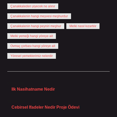
Çanakkaleden yiyecek ne alınır
Çanakkalenin hangi meyvesi meşhurdur
Çanakkalenin hangi peyniri meşhur
Melki nasıl kızartılır
Melki yemeği hangi yöreye ait
Ovmaç çorbası hangi yöreye ait
Yöresel yemeklerimiz nelerdir
Önceki Yazı
Ilk Nasihatname Nedir
Sonraki Yazı
Cebirsel Ifadeler Nedir Proje Ödevi