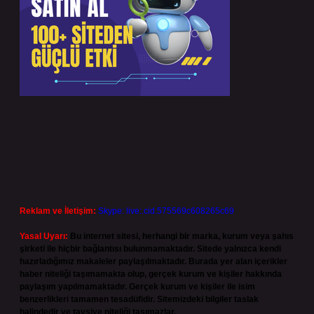
Reklam ve İletişim:
Skype: live:.cid.575569c608265c69
Yasal Uyarı:
Bu internet sitesi, herhangi bir marka, kurum veya şahıs
şirketi ile hiçbir bağlantısı bulunmamaktadır. Sitede yalnızca kendi
hazırladığımız makaleler paylaşılmaktadır. Burada yer alan içerikler
haber niteliği taşımamakta olup, gerçek kurum ve kişiler hakkında
paylaşım yapılmamaktadır. Gerçek kurum ve kişiler ile isim
benzerlikleri tamamen tesadüfidir. Sitemizdeki bilgiler taslak
halindedir ve tavsiye niteliği taşımazlar.