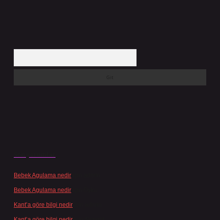
Arama
Son yorumlar
Bebek Agulama nedir
için
admin
Bebek Agulama nedir
için
Öykü
Kant’a göre bilgi nedir
için
admin
Kant’a göre bilgi nedir
için
Şengül