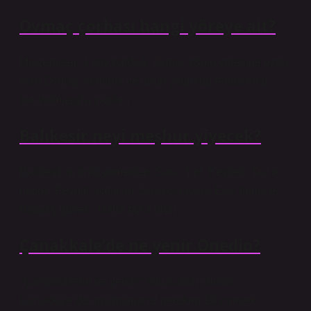
Ovmaç çorbası hangi yöreye ait?
Malzemeler: 1 çay bardağı Ovmaç (Bolu yöresine özgü
olan Ovmaç, yumurta ve unun yoğrulup rendelenip
kurutulmasıyla yapılır.)
Balıkesir neyi meşhur yiyecek?
Balıkesir’in ünlü yemekleri: Sura. Tirit. Keşkek. Tavuk
ravioli. Peynirli patlıcan. Saçaklı ravioli. Ekşi börülce.
Bigadiç güveci. Daha fazla ürün…
Çanakkale’de ne yenir Onedio?
“Çanakkale’de ne yenir?” sorusunun cevabı:
Çanakkale’de unutmamanız gereken 19 yiyecek: