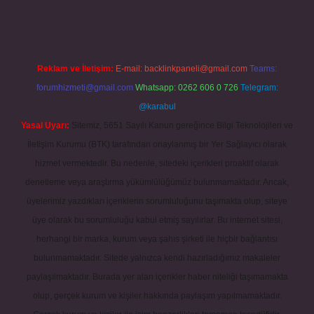
Reklam ve İletişim:
E-mail:
backlinkpaneli@gmail.com
Teams:
forumhizmeti@gmail.com
Whatsapp: 0262 606 0 726
Telegram:
@karabul
Yasal Uyarı:
Sitemiz, 5651 Sayılı Kanun gereğince Bilgi Teknolojileri ve
İletişim Kurumu (BTK) tarafından onaylanmış bir Yer Sağlayıcı olarak
hizmet vermektedir. Bu nedenle, sitedeki içerikleri proaktif olarak
denetleme veya araştırma yükümlülüğümüz bulunmamaktadır. Ancak,
üyelerimiz yazdıkları içeriklerin sorumluluğunu taşımakta olup, siteye
üye olarak bu sorumluluğu kabul etmiş sayılırlar. Bu internet sitesi,
herhangi bir marka, kurum veya şahıs şirketi ile hiçbir bağlantısı
bulunmamaktadır. Sitede yalnızca kendi hazırladığımız makaleler
paylaşılmaktadır. Burada yer alan içerikler haber niteliği taşımamakta
olup, gerçek kurum ve kişiler hakkında paylaşım yapılmamaktadır.