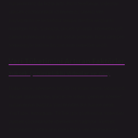
kullanımımız da hızla arttı. Akıllı telefonlar, videoları
yüksek çözünürlükte izlememizi, sürekli veri
paylaşımını ve kesintisiz sosyal medya akışlarını
mümkün kıldı. Sonuçta, önceki yıllarda internetin çok
çabuk bitmesiyle ilgili bir sorun yokken, hızla değişen
teknolojiyle birlikte bu sorunun temelleri atıldı.
Veri Tüketimini Artıran Faktörler
Yüksek Çözünürlüklü Videolar ve Akış
Daha önce, internetin büyük bir kısmı metin tabanlıydı.
Ancak günümüzde, görsel ve video içerikler internet
kullanımının başlıca yönlerinden biri haline geldi.
YouTube, Instagram, TikTok gibi platformlar, videoları
yüksek çözünürlükte izlememizi sağlıyor. Yüksek
çözünürlük, videoların daha fazla veri tüketmesine