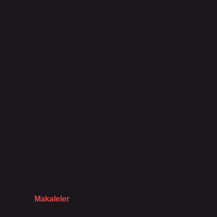
Artık cep telefonunuzdaki internetin neden bu kadar
hızlı tükendiğini daha iyi anladığınızı düşünüyorum.
Peki, sizce internet tüketimi gelecekte nasıl
şekillenecek? Daha fazla hız ve bağlantı kapasitesi ile
mobil veri kullanımını kontrol etmek ne kadar mümkün
olacak? Kendi internet alışkanlıklarınızda ne gibi
değişiklikler yapabilirsiniz?
Bu soruları kendinize sorarak, veri tüketiminin nasıl
şekillendiğini anlamak, internet paketlerinizin nasıl
daha verimli kullanılacağı konusunda size ipuçları
verebilir.
Tarih:
Makaleler