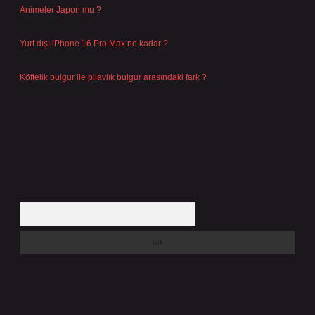
Animeler Japon mu ?
Ağustos 4, 2026
Yurt dışı iPhone 16 Pro Max ne kadar ?
Temmuz 29, 2026
Köftelik bulgur ile pilavlık bulgur arasındaki fark ?
Temmuz 27, 2026
Arama