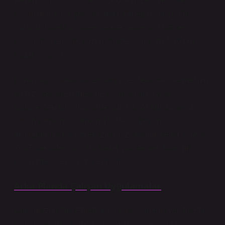
neden olur. Özellikle 4K videoların izlenmesi, veri
kullanımını ciddi şekilde artırır. Örneğin, bir 1080p
çözünürlükteki bir video saatte yaklaşık 3 GB veri
kullanabilirken, 4K çözünürlükte bu rakam 7-10 GB’a
kadar çıkabilir.
Buna bağlı olarak, video akışı, cep telefonu internetinin
en hızlı şekilde bitmesine yol açan en büyük
faktörlerden biri olmaya devam ediyor. Düşünsenize,
sabah kahvenizi içerken 15 dakika boyunca
Instagram’da hikayeleri izlediniz, akşam ise bir saatlik
YouTube videosu… Bu kadar yüksek veri tüketimi,
cebinizdeki veriyi hızla eritiyor.
Arka Planda Çalışan Uygulamalar
Çoğumuzun fark etmediği bir başka önemli veri tüketici
faktörüyse arka planda çalışan uygulamalardır.