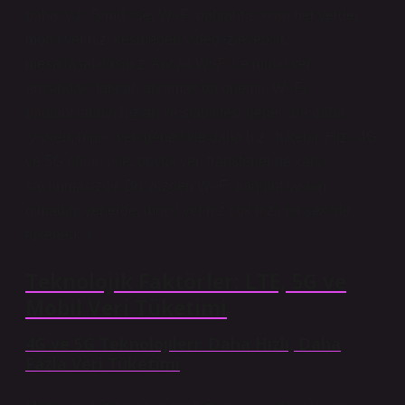
pahalıydı. Şimdi ise, Wi-Fi bağlantısı olan her yerde,
mobil verinizi kesmeden video izleyebilir,
mesajlaşabilirsiniz. Ancak Wi-Fi ile mobil veri
arasındaki farkları anlamak da önemli. Wi-Fi
bağlantılarının hızları ve stabilitesi genellikle daha
iyiyken, mobil veri genellikle daha hızlı tükenir. Hızlı 4G
ve 5G ağları bile, büyük veri transferlerine karşı
savunmasızdır. Bu yüzden Wi-Fi bağlantılarının
olmadığı yerlerde, mobil veriniz çok hızlı bir şekilde
tükenebilir.
Teknolojik Faktörler: LTE, 5G ve
Mobil Veri Tüketimi
4G ve 5G Teknolojileri: Daha Hızlı, Daha
Fazla Veri Tüketimi