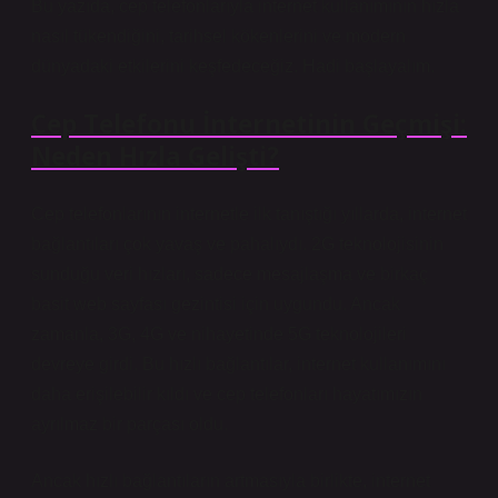
Bu yazıda, cep telefonlarıyla internet kullanımının hızla
nasıl tükendiğini, tarihsel kökenlerini ve modern
dünyadaki etkilerini keşfedeceğiz. Hadi başlayalım.
Cep Telefonu İnternetinin Geçmişi:
Neden Hızla Gelişti?
Cep telefonlarının internetle ilk tanıştığı yıllarda, internet
bağlantıları çok yavaş ve pahalıydı. 2G teknolojisinin
sunduğu veri hızları, sadece mesajlaşma ve birkaç
basit web sayfası gezintisi için uygundu. Ancak
zamanla, 3G, 4G ve nihayetinde 5G teknolojileri
devreye girdi. Bu hızlı bağlantılar, internet kullanımını
daha erişilebilir kıldı ve cep telefonları hayatımızın
ayrılmaz bir parçası oldu.
Ancak hızlı bağlantıların artmasıyla birlikte, internet