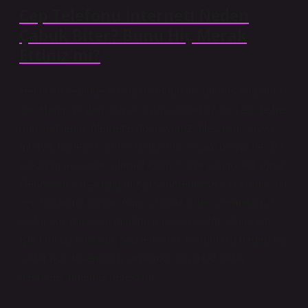
Cep Telefonu İnterneti Neden
Çabuk Biter? Bunu Hiç Merak
Ettiniz mi?
Herkesin cebinde bir cep telefonu ve internet bağlantısı
var. Hangi yaştan olursa olsun, çoğumuz bir şekilde her
gün saatlerce internette dolaşıyoruz. Mesajlar, sosyal
medya, haberler, videolar derken, akşam oluyor ve “Bir
bakayım ne kadar internet kaldı?” diye kontrol ediyoruz.
Genellikle karşılaştığımız şey, neredeyse sıfıra inmiş bir
veri kullanımı oluyor. Ama o kadar video izlemedim, o
kadar çok mesajlaşmadım, nasıl bu kadar çabuk bitti?
İşte tam bu noktada, cep telefonu internetinin neden bu
kadar hızlı tükendiğini anlamak için biraz daha
derinlere inmemiz gerekiyor.