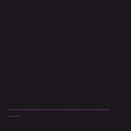
Uygulamalar, cihazımızı açık bırakır bırakmaz veri
transferine başlar. Facebook, WhatsApp, Twitter gibi
sosyal medya uygulamaları, sürekli olarak arka planda
veri tüketir. Örneğin, otomatik video yüklemeleri, anlık
bildirimler, harita uygulamaları ve güncellemeler bunlar
arasında sayılabilir.
Çoğu zaman, bu veriler kullanılmasa bile cihazımızda
pasif olarak transfer edilmeye devam eder. Böylece,
sürekli olarak internet paketimiz azalmaya başlar. Peki
ya siz, telefonunuzda hangi uygulamaların arka planda
veri tükettiğini biliyor musunuz?
Wi-Fi ve Mobil Veri Kullanımı Arasındaki
Fark
Birkaç yıl öncesine kadar, mobil veri kullanımı daha