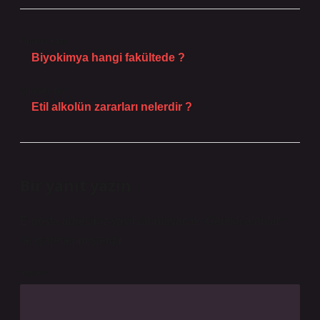
Önceki Yazı
Biyokimya hangi fakültede ?
Sonraki Yazı
Etil alkolün zararları nelerdir ?
Bir yanıt yazın
E-posta adresiniz yayınlanmayacak.
Gerekli alanlar
*
ile işaretlenmişlerdir
Yorum