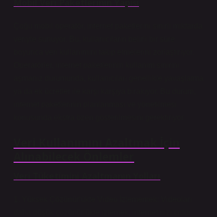
Mobil Veri Paketlerinin Yapısı
Çoğu mobil operatör, internet paketlerini sınırlı miktarda
veriyle sunuyor. Bu, kullanıcıların belirli bir süre
boyunca veri kullanımını takip etmelerini zorlaştırıyor.
Operatörler, internet paketlerinin kullanım sınırını
aşmanız durumunda, kullanıcıları genellikle yavaşlatma
ya da ek ücretler ile karşı karşıya bırakıyor. Bu durum,
internet paketlerinin planlanması ve yönetilmesi
konusunda ekstra özen gösterilmesini gerektiriyor.
Veri Kullanımını Azaltmak İçin
Alınabilecek Önlemler
Veri Tüketimini Azaltmanın Yolları
1. Yüksek Çözünürlükte Video İzlememek: Videoları
daha düşük çözünürlükte izlemek, internetinizi ciddi