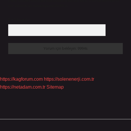
Daha sonraki yorumlarımda kullanılması için adım, e-posta adresim ve
site adresim bu tarayıcıya kaydedilsin.
6 + 2 kaçtır?
*
https://kagforum.com
https://solenenerji.com.tr
https://netadam.com.tr
Sitemap