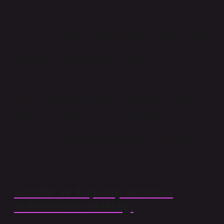
şekilde tasarruf etmenizi sağlar.
2. Arka Plan Uygulamalarını Kapatmak: Uygulamaların
arka planda veri kullanmasını engellemek, internet
paketinizin hızla tükenmesini engeller.
3. Wi-Fi Bağlantılarını Kullanmak: Evdeyken ya da Wi-
Fi ağına bağlanabileceğiniz bir alanda iken, mobil veri
yerine Wi-Fi kullanmak, veri tasarrufu sağlar.
4. Veri Tasarrufu Modunu Kullanmak: Birçok telefon,
veri tasarrufu modu ile veri tüketimini azaltmanıza
yardımcı olur.
Sorular ve Kapanış: İnternet
Tüketiminin Geleceği