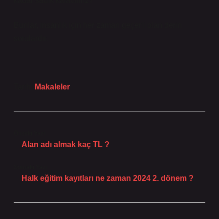
kadar sadık kalabiliriz?
Bunlar, insanlık için her zaman geçerli olan derin
sorulardır.
Tarih:
Makaleler
Önceki Yazı
Alan adı almak kaç TL ?
Sonraki Yazı
Halk eğitim kayıtları ne zaman 2024 2. dönem ?