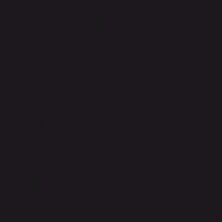
yeniden topluma kazandırılabilir mi? Bu, “ikinci şans”
anlayışının bir yansımasıdır. Ancak bu ikinci şans,
bireyin sorumluluğunu yerine getirip getirmediği ve
toplumun yeniden kabul etme isteğiyle de şekillenir.
Toplumlar, cezanın işlevi konusunda farklı görüşlere
sahiptir. Bazı toplumsal yapılar, cezalandırmayı bir
rehabilitasyon aracı olarak görürken, diğerleri bunu
yalnızca bir ders verme biçimi olarak kabul eder. İkinci
şanslar, etik açıdan önemli bir tartışma alanıdır. Hangi
şartlar altında bir kişi yeniden topluma kabul
edilmelidir? Örneğin, ceza puanı dolmuş bir kişi,
gerçekten değişip geliştiği için mi, yoksa sistemin bir
parçası olarak cezasını çektiği için mi kabul
edilmelidir? Bu soruya, toplumların etik anlayışları ve
değerleriyle ilgili farklı cevaplar verilebilir.
Epistemolojik Perspektif: Bilgi ve Karar Verme Süreci