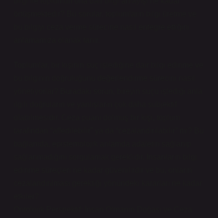
bilgi ile toplumun ona dair bilgi anlayışı ne kadar
örtüşmektedir? Bu sorular, toplumların bilgi üretme ve
bu bilgiyi ceza verme sürecine nasıl entegre ettiğini
anlamamıza olanak tanır.
Toplumlar, bir kişinin suç işlediğine dair bilgi edinme ve
bu bilginin doğruluğunu değerlendirme sürecini nasıl
yönetiyorlar? Buradaki sorun, bireyin suçu işlediği anla
ilgili doğruların ve yanlışların çok daha subjektif
olabilmesidir. Ceza puanı dolmuş bir kişi, toplum
tarafından “affedilebilir” ya da “cezalandırılabilir” mi? Bu
bağlamda, epistemolojik anlamda adaletin sağlanıp
sağlanmadığını sorgulamak gereklidir. İnsanların bilgi
edinme süreçleri ne kadar güvenilirdir ve bu, onların
cezalandırılması gerektiği yönündeki kararları ne kadar
etkiler?
Ontolojik Perspektif: İnsan Olmanın Doğası ve Ceza