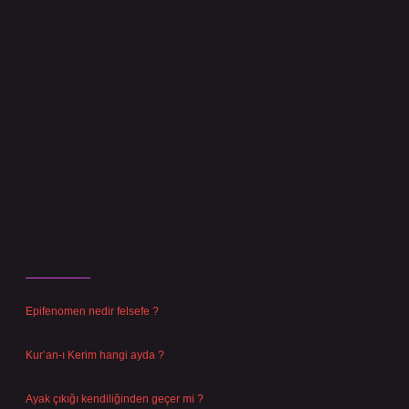
Kurumu (BTK) tarafından onaylanmış bir Yer Sağlayıcı olarak hizmet
vermektedir. Bu nedenle, sitedeki içerikleri proaktif olarak denetleme
veya araştırma yükümlülüğümüz bulunmamaktadır. Ancak, üyelerimiz
yazdıkları içeriklerin sorumluluğunu taşımakta olup, siteye üye olarak bu
sorumluluğu kabul etmiş sayılırlar.
Hukuka ve yasal düzenlemelere aykırı olduğunu düşündüğünüz
içerikleri,
backlinkpanelicomtr@gmail.com
adresine bildirmeniz halinde,
ilgili içerikler yasal süre içerisinde sitemizden kaldırılacaktır.
Son Yazılar
Epifenomen nedir felsefe ?
Ağustos 6, 2026
Kur’an-ı Kerim hangi ayda ?
Ağustos 6, 2026
Ayak çıkığı kendiliğinden geçer mi ?