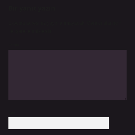
Bir yanıt yazın
E-posta adresiniz yayınlanmayacak.
Gerekli alanlar
*
ile işaretlenmişlerdir
Yorum
İsim*