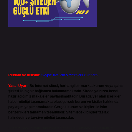
Reklam ve İletişim:
Skype: live:.cid.575569c608265c69
Yasal Uyarı:
Bu internet sitesi, herhangi bir marka, kurum veya şahıs
şirketi ile hiçbir bağlantısı bulunmamaktadır. Sitede yalnızca kendi
hazırladığımız makaleler paylaşılmaktadır. Burada yer alan içerikler
haber niteliği taşımamakta olup, gerçek kurum ve kişiler hakkında
paylaşım yapılmamaktadır. Gerçek kurum ve kişiler ile isim
benzerlikleri tamamen tesadüfidir. Sitemizdeki bilgiler taslak
halindedir ve tavsiye niteliği taşımazlar.
Sitemiz, 5651 Sayılı Kanun gereğince Bilgi Teknolojileri ve İletişim