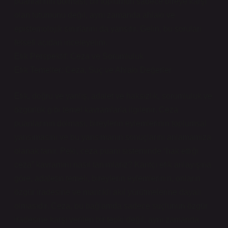
puanlarının dolması, bir toplumun sadece bireye karşı
olan tutumunu değil, aynı zamanda ahlaki ve
epistemolojik sınırlarını da yansıtır. Gelin, bu soruları
felsefi açıdan inceleyelim.
Etik Perspektif: Ceza ve Sorumluluk
Etik Temeller: Ceza, Suç ve Ahlaki Değerler
Etik, doğru ve yanlış, adalet ve haksızlık, sorumluluk ve
özgürlük gibi temel kavramlarla ilgilenir. Ceza
puanlarının dolması, bireylerin eylemlerinin toplumsal
yansımasını ve bu yansımanın sonuçlarını anlamamıza
olanak tanır. Peki, ceza puanı sisteminde “hak ettiği
ceza” kavramını nasıl tanımlarız? Kantçı etik anlayışına
göre, adaletin temeli, bireylerin eylemlerinin, onların
özgür iradesine ve mantıklı akıl yürütmelerine dayalı
olmasıdır. Ceza, bu bağlamda sadece suçlunun özgür
iradesine karşı verilen bir tepki değil, aynı zamanda