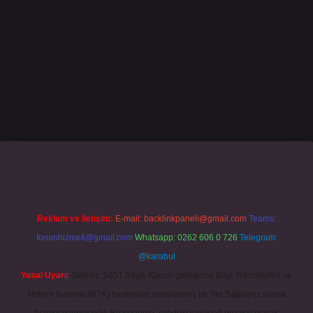
Reklam ve İletişim:
E-mail:
backlinkpaneli@gmail.com
Teams:
forumhizmeti@gmail.com
Whatsapp: 0262 606 0 726
Telegram:
@karabul
Yasal Uyarı:
Sitemiz, 5651 Sayılı Kanun gereğince Bilgi Teknolojileri ve
İletişim Kurumu (BTK) tarafından onaylanmış bir Yer Sağlayıcı olarak