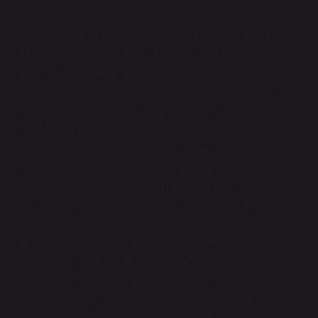
Bir toplumda, insanlar kurallara uymak zorundadır.
Ancak, kuralların kendisi de bazen sorgulanabilir hale
gelir. Ceza puanları, bu kuralların ihlal edilmesi
durumunda kişilere verilen bir cezalandırma aracıdır.
Ancak ceza puanı dolduğunda, ne olur? İnsan bir hata
yaptığında, bu hata nasıl değerlendirilmeli ve hangi
noktada insana ikinci bir şans verilmeli? Bu sorular,
yalnızca ceza hukukunun değil, aynı zamanda
felsefenin temel konularından biri olan etik,
epistemoloji ve ontolojinin de sınırlarında gezinir.
İnsanın doğası gereği hata yapabileceği bir varlık
olması, onu hem özgür kılar hem de sorumluluk altına
sokar. Peki, hata yaptığında, bu kişinin özgürlüğü ve
sorumluluğu ne kadar birbiriyle örtüşür? Ceza