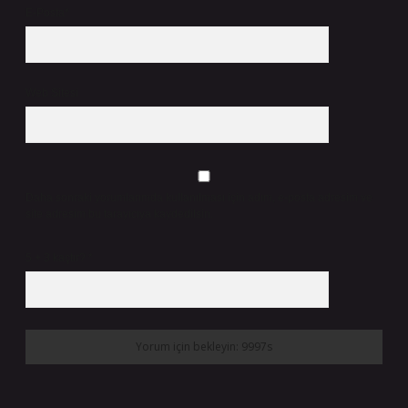
E-Posta*
Web Sitesi
Daha sonraki yorumlarımda kullanılması için adım, e-posta adresim ve
site adresim bu tarayıcıya kaydedilsin.
5 + 3 kaçtır?
*