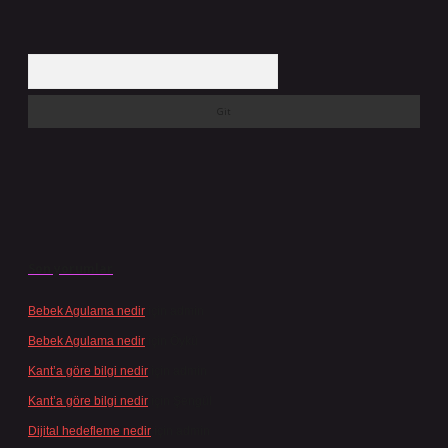
Arama
Son yorumlar
Bebek Agulama nedir
için
admin
Bebek Agulama nedir
için
Öykü
Kant’a göre bilgi nedir
için
admin
Kant’a göre bilgi nedir
için
Şengül
Dijital hedefleme nedir
için
admin