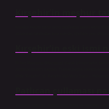
Kırşehir’in meşhur tat
Kırşehir Höşim tatlısı ceviz tarafından servis edilir. Bö
akrabaları tarafından kısa sürede, özellikle yeni doğmu
Kırşehir’in eski ismi 
İlk kez Makissus (Macissus) olarak bilinen şehir, saltan
Justinianopolis’i başlattı. Türkler, büyük ülkenin ortas
dilde “Kirsehir” idi. Kırşehir Vali Web Sitesi – Hükümet 
Patlıcan çullaması nas
Yumurta, patlıcan, doldurulmuş biber ve domates nasıl 