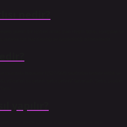
lısı nedir?
lgedeki önemli bir kültürel miras olan Höşim tatlısı, komşuları ve
ş anneler için hazırlandığı ve kaydedildiği bilinmektedir.
nedir?
at sırasında İmparator I (527-568) tarafından restore edildi ve
ında yükselen bu şehrin “şehir şehrini” tanımladı. Şehir, popüler
Tarihi
ıl yapılır?
üretileceği ateşte kavrulur. Kabukları soyun ve ince