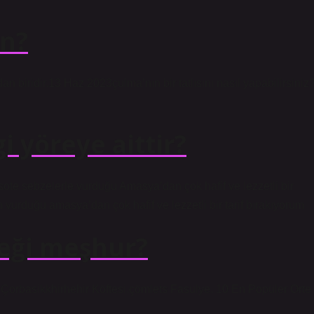
in?
n biridir.13 Haz 2023çulma’nın bir tatlısını nasıl yapabilirsiniz
i yöreye aittir?
sote sebzelerle vurduğu Amasya’dan çok hafif ve lezzetli bir
n vurduğu amasya’dan çok hafif ve lezzetli bir tarif bırakıyorum
meği meşhur?
Çorbasikkhirhehir Köftesi.çömlets Fasulye. 10 En Popüler Orte