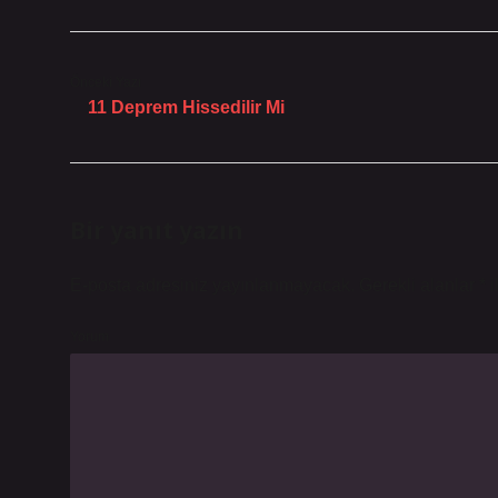
Önceki Yazı
11 Deprem Hissedilir Mi
Bir yanıt yazın
E-posta adresiniz yayınlanmayacak.
Gerekli alanlar
*
i
Yorum