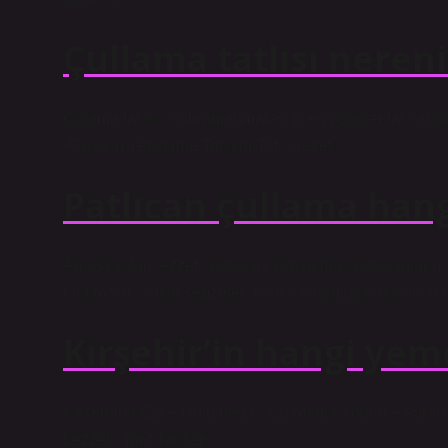
Çullama tatlısı neren
Çulama tatlısı, Kahramanmaraş’ın en popüler tatlılarında
-Flavivin Yetiştirme Tatlism-Tatlisilezet
Patlıcan çullama hang
Amasya’dan lezzetli patlıcan. Kavrulmuş patlıcanların 
tarifim var. Soslu sebzeleri olan kavrulmuş patlıcanları
Kırşehir’in hangi ye
Kırşehehir Eat – Ünlü nedir? Çulmama.Yoğurt – Ayran 
Lezzetli Tarif Tarifleri