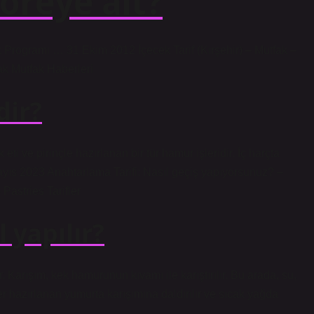
öreye ait?
ak Programı … 31 Ekim 2012 İçecek Tarif (Kırşehir) – Mutfak –
k Mutfak Haberleri
dir?
eti ve pirinçle hazırlanan bir tür hamur işleridir. İç harçta
Mayıs 2023 Anahtarlama Tarifi: Nasıl geçiş yapıyorsunuz? –
› Pastries Tarifler
 yapılır?
. Karışım, kek hamurunun kıvamı ile karıştırılır. Bu arada, su,
er hazırlanan yumurta karışımına daldırılır ve sıcak yağda