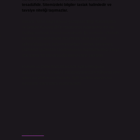
tesadüfidir. Sitemizdeki bilgiler taslak halindedir ve
tavsiye niteliği taşımazlar.
Sitemiz, 5651 Sayılı Kanun gereğince Bilgi Teknolojileri
ve İletişim Kurumu (BTK) tarafından onaylanmış bir Yer
Sağlayıcı olarak hizmet vermektedir. Bu nedenle, sitedeki
?
içerikleri proaktif olarak denetleme veya araştırma
yükümlülüğümüz bulunmamaktadır. Ancak, üyelerimiz
yazdıkları içeriklerin sorumluluğunu taşımakta olup, siteye
üye olarak bu sorumluluğu kabul etmiş sayılırlar.
Hukuka ve yasal düzenlemelere aykırı olduğunu
düşündüğünüz içerikleri,
backlinkpanelicomtr@gmail.com
adresine bildirmeniz halinde, ilgili içerikler yasal süre
içerisinde sitemizden kaldırılacaktır.
Son Yazılar