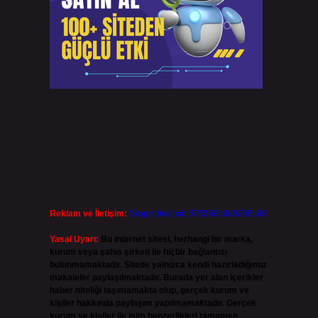
Reklam ve İletişim:
Skype: live:.cid.575569c608265c69
Yasal Uyarı:
Bu internet sitesi, herhangi bir marka,
kurum veya şahıs şirketi ile hiçbir bağlantısı
bulunmamaktadır. Sitede yalnızca kendi hazırladığımız
makaleler paylaşılmaktadır. Burada yer alan içerikler
haber niteliği taşımamakta olup, gerçek kurum ve
kişiler hakkında paylaşım yapılmamaktadır. Gerçek
kurum ve kişiler ile isim benzerlikleri tamamen