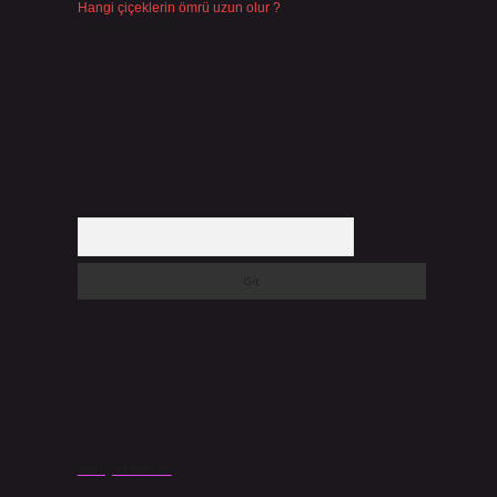
Hangi çiçeklerin ömrü uzun olur ?
Temmuz 17, 2026
Arama
Son yorumlar