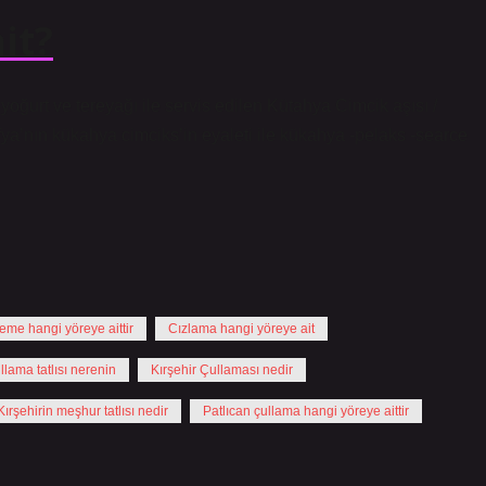
it?
yoğurt ve tereyağı ile servis edilen Kütahya Cimcik aşısı /
ya’nın kükahya cimciks’in eyaleti ile kükahya -pelaks -searce
leme hangi yöreye aittir
Cızlama hangi yöreye ait
llama tatlısı nerenin
Kırşehir Çullaması nedir
Kırşehirin meşhur tatlısı nedir
Patlıcan çullama hangi yöreye aittir