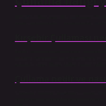
Çullama hangi y
Kürhehir’in Çulmama tarifindeki yerel lezzetleri, Mutf
Haber – Kanal Dkanal D ›…› Haberekanal D ›…› Mutfa
Kırşehir Çullaması ne
Kırşehir’in yerel yemeklerinden biri olan Sallama, tavuk 
baharatlar, kuş üzümü ve çam fıstığı da kullanılır. 23 
Flavivation ›Tarifler› Pastries Tarifleri Olsezzet ›Tarifler
Çullama nedir ve nasıl
Yumurta, tuz, kabartma tozu ve yoğurt bir kaseye çırpılır
şeker limon suyu ile üretilir. Daha sonra kesilmiş presl
kızartılır.