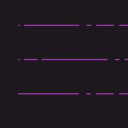
doğranmıştır. Yarım ayda soğan, maydanoz ve sarımsak
Çirleme hangi yöreye 
Çireme Akşam Yemeği
Çakçak tatlısı hangi y
Çakçak (Bashkir: әәә -sә; Tatar: әәкә#), Bashkortistan 
Cızlama hangi yöreye 
Brutzeln – Denizli unu su ile hamura dönüştürülür. Patates
bırakılır. Ceviz kurucu parçaları hamurdan 30 dakika di
Hamur 15 dakika boyunca tepsidir.