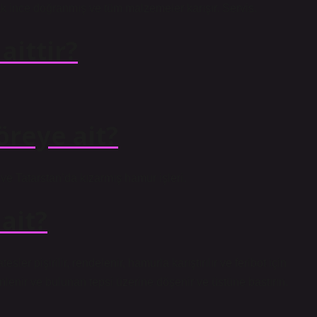
 ince doğranmış ve tüm malzemeler karışır. Servis.
aittir?
öreye ait?
ve Tatarstan’da kızarmış hamur işleri.
ait?
ler pişirilir, rendelenir, hamurla karıştırılır ve feribot için
nlenir ve bulunan tepsi üzerine döşenir ve üstüne bastırın.