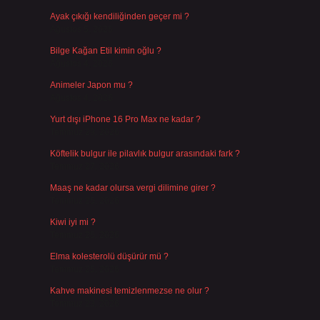
Ayak çıkığı kendiliğinden geçer mi ?
Ağustos 5, 2026
Bilge Kağan Etil kimin oğlu ?
Ağustos 4, 2026
Animeler Japon mu ?
Ağustos 4, 2026
Yurt dışı iPhone 16 Pro Max ne kadar ?
Temmuz 29, 2026
Köftelik bulgur ile pilavlık bulgur arasındaki fark ?
Temmuz 27, 2026
Maaş ne kadar olursa vergi dilimine girer ?
Temmuz 25, 2026
Kiwi iyi mi ?
Temmuz 25, 2026
Elma kolesterolü düşürür mü ?
Temmuz 25, 2026
Kahve makinesi temizlenmezse ne olur ?
Temmuz 23, 2026