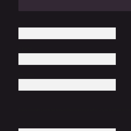
İsim*
E-Posta*
Web Sitesi
Daha sonraki yorumlarımda kullanılması için adım, e-posta adresim ve s
9 - 5 kaçtır?
*