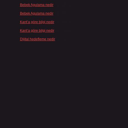
Bebek Agulama nedir
için
admin
Bebek Agulama nedir
için
Öykü
Kant’a göre bilgi nedir
için
admin
Kant’a göre bilgi nedir
için
Şengül
Dijital hedefleme nedir
için
admin