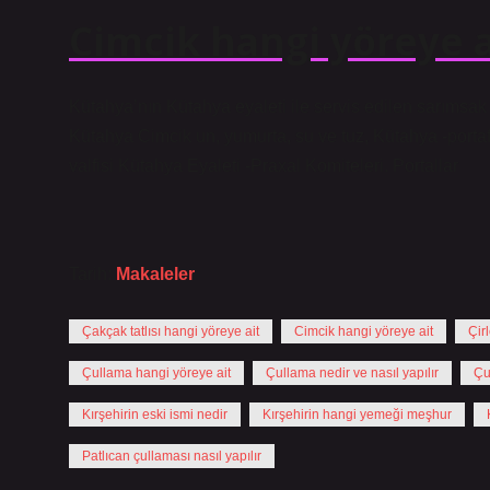
Cimcik hangi yöreye a
Kütahya’nın Kütahya eyaleti ile servis edilen sarımsak 
Kütahya Cimcik un, yumurta, su ve tuz, Kütahya -portaf
valfisi Kütahya Eyaleti -Praxal Komiteleri. Portallar
Tarih:
Makaleler
Çakçak tatlısı hangi yöreye ait
Cimcik hangi yöreye ait
Çir
Çullama hangi yöreye ait
Çullama nedir ve nasıl yapılır
Çu
Kırşehirin eski ismi nedir
Kırşehirin hangi yemeği meşhur
Patlıcan çullaması nasıl yapılır