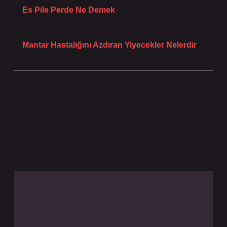
Es Pile Perde Ne Demek
Sonraki Yazı
Mantar Hastalığını Azdıran Yiyecekler Nelerdir
Bir yanıt yazın
E-posta adresiniz yayınlanmayacak.
Gerekli alanlar
*
ile işaretlenmişlerdir
Yorum