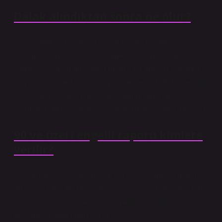
Dalak alındıktan sonra ne olur?
Dalak ameliyatı sonrası riskler nelerdir? Gerekli
önlemler alınsa bile, dalak ameliyatı sonrası bazı
komplikasyonlar meydana gelebilir. Örneğin, kanama,
komşu organlarda yaralanma, pankreas fistülü, karın içi
veya karın duvarı enfeksiyonu, derin ven trombozu,
pulmoner emboli ve insizyonel herni meydana gelebilir.
90 ve üzeri engelli raporu kimlere
verilir?
%90 engellilik belgesini kim alır? Bu belgeyi almanın
ön koşulu ağır engelli olarak sınıflandırılmaktır. Kişinin
kendi ihtiyaçlarını karşılayabilmesi koşuluyla
hastaneler tarafından verilir.