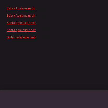
Bebek Agulama nedir
için
admin
Bebek Agulama nedir
için
Öykü
Kant’a göre bilgi nedir
için
admin
Kant’a göre bilgi nedir
için
Şengül
Dijital hedefleme nedir
için
admin
no giriş
grandoperabet
www.betexper.xyz/