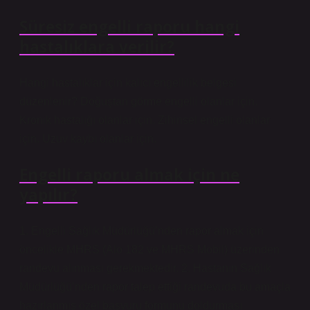
Süresiz engelli raporu hangi
hastalıklara verilir?
Hangi hastalıklar için kalıcı engellilik belgesi
düzenlenir? Doğuştan görme engelli olanlar için.
Kronik hastalığı olanlar için. Zihinsel engelli olanlar
için. Uzuv kaybı olanlar için.
Engelli raporu almak için ne
yapılır?
1. Engelli Sağlık Müdürlüğü’nden rapor almak için
öncelikle MHRS (Alo 182 ve MHRS Mobil) üzerinden
randevu alınması gerekmektedir. 2. Hastanın Sağlık
Müdürlüğü’nden rapor talep ettiği randevuda bu amaçla
hazırlanmış özel başvuru formunu doldurması