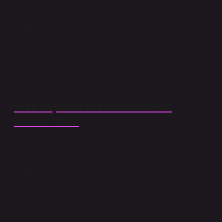
Venöz yetmezliği olan kişiler çalışma yetersizliği
nedeniyle emekli olabilir mi? Sigortalının sigortalılık
süresi içerisinde sigortalının bağlı bulunduğu sağlık
kuruluşunun sağlık kurullarınca venöz yetmezliği
nedeniyle çalışma yetersizliği tespit edilmesi halinde
sigortalının çalışma yeteneği en az üçte iki oranında
azalmış sayılır.
%40 raporla malulen emekli
olunur mu?
Engellilik derecesi %40 olan kişiler SSI’dan engellilik
maaşı başvurusunda bulunabilirler. Engellilik belgesi,
kazanç kapasitesi kaybını teyit etmelidir. Bir engellilik
ve bir özürlülüğün durumu benzerdir. Sigortalı kişiler
için kazanç kapasitesi kaybının %60 veya daha fazla
olduğu teyit edilmelidir.