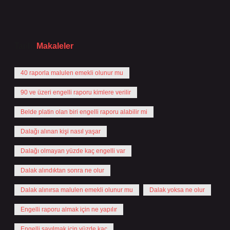
Tarih:
Makaleler
40 raporla malulen emekli olunur mu
90 ve üzeri engelli raporu kimlere verilir
Belde platin olan biri engelli raporu alabilir mi
Dalağı alınan kişi nasıl yaşar
Dalağı olmayan yüzde kaç engelli var
Dalak alındıktan sonra ne olur
Dalak alınırsa malulen emekli olunur mu
Dalak yoksa ne olur
Engelli raporu almak için ne yapılır
Engelli sayılmak için yüzde kaç