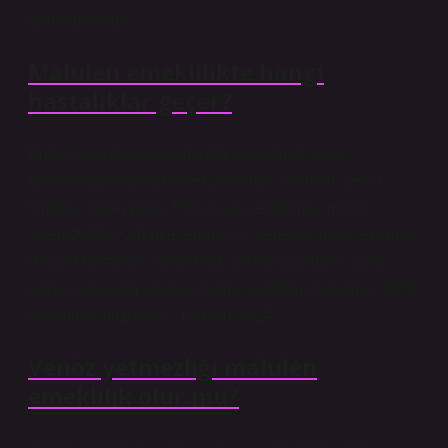
gerekmektedir.
Malulen emeklilikte hangi
hastalıklar geçer?
Engellilik aylığı kapsamında karşılanabilecek
hastalıklara bazı örnekler şunlardır: “Kanser, beyin
tümörü, organ nakli, Parkinson sendromu, multipl
skleroz (MS), zihinsel engellilik, serebral palsi, epilepsi,
Behçet hastalığı, tüberküloz, retina kanaması, uzuv
kaybı, karaciğer sirozu, anemi, şizofreni, bunama, AIDS
ve bipolar bozukluk.” 19 Mart 2024
Venöz yetmezliği malulen
emeklilik olur mu?