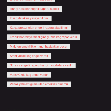
Hangi hastalar engelli raporu alabilir
İnsan dalaksız yaşayabilir mi
Kalça protezi olan engelli raporu alabilir mi
Kronik böbrek yetmezliğine yüzde kaç rapor verilir
Malulen emeklilikte hangi hastalıklar geçer
Stent yüzde kaç engel vardır
Süresiz engelli raporu hangi hastalıklara verilir
Varis yüzde kaç engel vardır
Venöz yetmezliği malulen emeklilik olur mu
Önceki Yazı