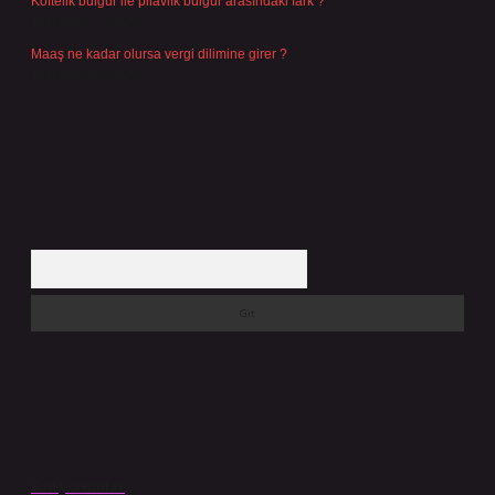
Köftelik bulgur ile pilavlık bulgur arasındaki fark ?
Temmuz 27, 2026
Maaş ne kadar olursa vergi dilimine girer ?
Temmuz 25, 2026
Arama
Son yorumlar