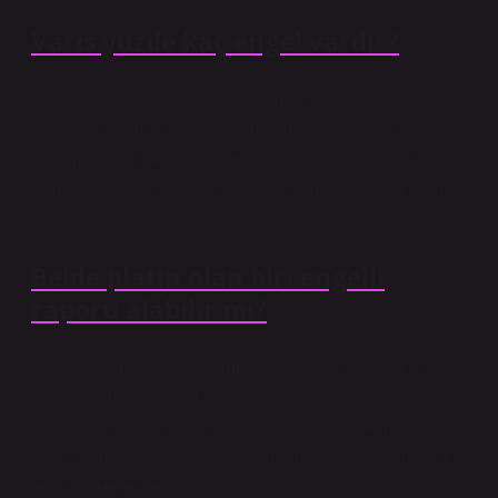
Varis yüzde kaç engel vardır?
CEVAPLAR SORULAR. Süleyman Bey sakatlık oranı
derin ven trombozu (yani tam damar tıkanıklığı)
durumlarında hesaplanır. Her iki bacakta yara varsa
oran %70’tir; yara yoksa sadece tıkanıklık varsa oran
%20’dir.
Belde platin olan biri engelli
raporu alabilir mi?
Kalp pili kimlik kartı ve ameliyat sonrası taburcu özeti
kabul edilmemektedir. Durum belgesi (sağlık otoritesi
belgesi) olmayan ziyaretçiler ve kalp pili, devre kartı
veya protezi olan kişiler belgeleri uygun olmadığı için
tesise giremezler.