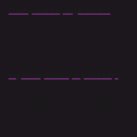
Stent yüzde kaç engel vardır?
Bu durumu önlemek için 2000’li yıllarda ilaç salınımlı
stentler geliştirilerek kullanılmaya başlanmıştır. İlaç
salınımlı stentlerde ilk altı ay içinde stent içi restenoz
oranının %20-40 olduğu, ilaç salınımlı stentlerde ise
%5-10 olduğu tahmin edilmektedir.
Engelli sayılmak için yüzde kaç?
Engelli haklarından yararlanabilmek için kişinin
engellilik derecesinin en az %40 olması gerekmektedir.
ÇÖZGER raporu bulunanlar arasında ikinci kategori ve
üzeri özel gereksinimli kişiler, rapordaki kategorilere
göre %40 ve üzeri engelli olarak kabul edilmektedir. Bu
kategoriler hakkında bilgi aşağıda yer almaktadır.