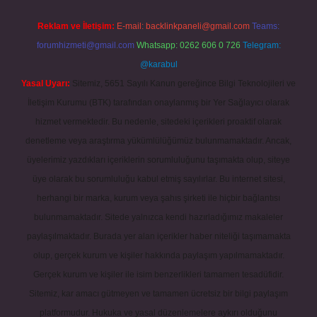
Reklam ve İletişim:
E-mail:
backlinkpaneli@gmail.com
Teams:
forumhizmeti@gmail.com
Whatsapp: 0262 606 0 726
Telegram:
@karabul
Yasal Uyarı:
Sitemiz, 5651 Sayılı Kanun gereğince Bilgi Teknolojileri ve
İletişim Kurumu (BTK) tarafından onaylanmış bir Yer Sağlayıcı olarak
hizmet vermektedir. Bu nedenle, sitedeki içerikleri proaktif olarak
denetleme veya araştırma yükümlülüğümüz bulunmamaktadır. Ancak,
üyelerimiz yazdıkları içeriklerin sorumluluğunu taşımakta olup, siteye
üye olarak bu sorumluluğu kabul etmiş sayılırlar. Bu internet sitesi,
herhangi bir marka, kurum veya şahıs şirketi ile hiçbir bağlantısı
bulunmamaktadır. Sitede yalnızca kendi hazırladığımız makaleler
paylaşılmaktadır. Burada yer alan içerikler haber niteliği taşımamakta
olup, gerçek kurum ve kişiler hakkında paylaşım yapılmamaktadır.
Gerçek kurum ve kişiler ile isim benzerlikleri tamamen tesadüfidir.
Sitemiz, kar amacı gütmeyen ve tamamen ücretsiz bir bilgi paylaşım
platformudur. Hukuka ve yasal düzenlemelere aykırı olduğunu