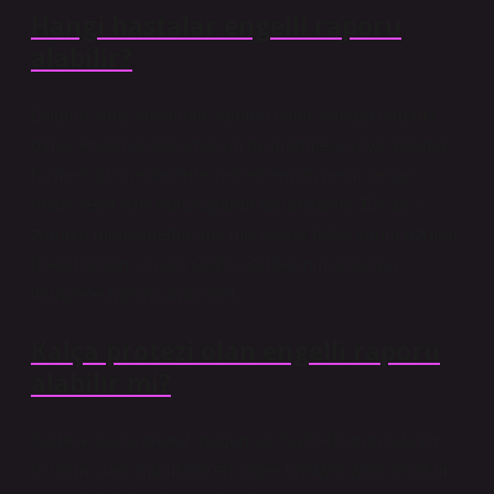
Hangi hastalar engelli raporu
alabilir?
Doğum, araç kullanma, sporcu olma, yatağa bağımlı
olma, engellilik durumunun belirlenmesi veya askerlik
hizmeti gibi nedenlerle verilebilen bu resmi belge,
resmi veya özel kuruluşlarda kullanılabilir. En az 5
zorunlu muayeneden geçmiş kişiler daha sonra uzman
doktorlardan oluşan sağlık otoritesinin onayıyla
muayene raporu alabilirler.
Kalça protezi olan engelli raporu
alabilir mi?
Sadece kalça protezi nedeniyle %20-40 oranında bir
bildirim oranı mümkünken, diğer hastalıklarda bildirim