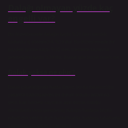
Dalağı olmayan yüzde kaç
engelli var?
Bu düzenlemede dalağın kaybı %10 iken meslek
kodunda iş göremezlik %19’dur. Bu düzenlemede bir
gözdeki görme kaybı %32 iken meslekte kazanma
yeteneğinin kaybı %39’dur. Bunun gibi birçok örnek var.
Dalak yoksa ne olur?
Dalak çıkarıldığında hasta ölmez, bu da dalaksızlığın
yaşamla bağdaşabilen bir durum olduğu anlamına
gelir. Kan hücresi sayısının aşırı düşük olduğu
durumlarda veya genişlemiş dalağın hastaya büyük
rahatsızlık verdiği bazı hastalıklarda, hastaya rahatlama
sağlamak için dalak çıkarılabilir.