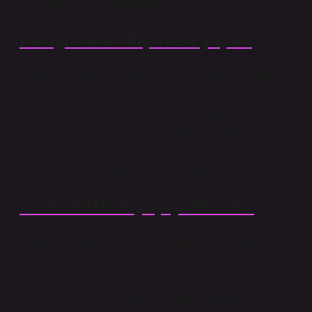
oranı doğal olarak artmaktadır.
Dalağı alınan kişi nasıl yaşar?
Dalak ameliyatından sonraki yaşam: Dalak olmadan
yaşamak mümkündür, ancak bazı önlemler alınması
gerekebilir. Dalak çıkarıldıktan sonra bağışıklık sistemi
enfeksiyonlara karşı daha duyarlı hale gelebilir, bu
nedenle hastalara belirli aşıları yaptırmaları ve
enfeksiyon riskine karşı dikkatli olmaları önerilir.
İnsan dalaksız yaşayabilir mi?
Dalağınız olmadan da aktif bir hayat sürebilirsiniz,
ancak dalağınız alındıktan sonra ciddi, hatta yaşamı
tehdit eden enfeksiyonlara yakalanma riskiniz daha
yüksektir, bu nedenle bazı önlemlerin alınması gerekir.