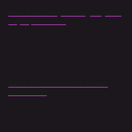
Kronik böbrek yetmezliğine yüzde
kaç rapor verilir?
Örneğin, bir kişi böbrek yetmezliği nedeniyle %90
engelliyse ancak günlük yaşam aktivitelerini tek başına
idare edebiliyorsa, ciddi engelli olarak kabul
edilmeyebilir. Mevcut düzenleme, ciddi engelliliği
belirlemek için özel bir test öngörmemektedir.
Dalak alınırsa malulen emekli
olunur mu?
Mevcut mevzuata göre dalağı alınan kişilerde (başka
bir hastalığı olmaması durumunda) çalışma kapasitesi
kaybı oranı %10’dur.