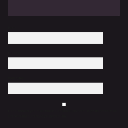
İsim*
E-Posta*
Web Sitesi
Daha sonraki yorumlarımda kullanılması için adım, e-posta adresim ve
site adresim bu tarayıcıya kaydedilsin.