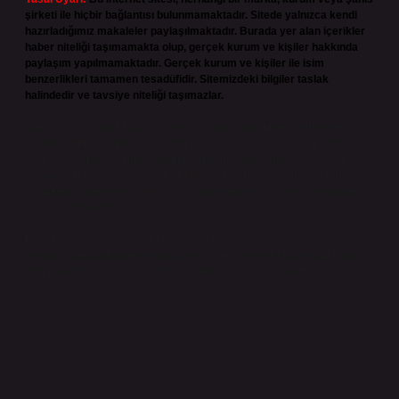
şirketi ile hiçbir bağlantısı bulunmamaktadır. Sitede yalnızca kendi
hazırladığımız makaleler paylaşılmaktadır. Burada yer alan içerikler
haber niteliği taşımamakta olup, gerçek kurum ve kişiler hakkında
paylaşım yapılmamaktadır. Gerçek kurum ve kişiler ile isim
benzerlikleri tamamen tesadüfidir. Sitemizdeki bilgiler taslak
halindedir ve tavsiye niteliği taşımazlar.
Sitemiz, 5651 Sayılı Kanun gereğince Bilgi Teknolojileri ve İletişim
Kurumu (BTK) tarafından onaylanmış bir Yer Sağlayıcı olarak hizmet
vermektedir. Bu nedenle, sitedeki içerikleri proaktif olarak denetleme
veya araştırma yükümlülüğümüz bulunmamaktadır. Ancak, üyelerimiz
yazdıkları içeriklerin sorumluluğunu taşımakta olup, siteye üye olarak bu
sorumluluğu kabul etmiş sayılırlar.
Hukuka ve yasal düzenlemelere aykırı olduğunu düşündüğünüz
içerikleri,
backlinkpanelicomtr@gmail.com
adresine bildirmeniz halinde,
ilgili içerikler yasal süre içerisinde sitemizden kaldırılacaktır.