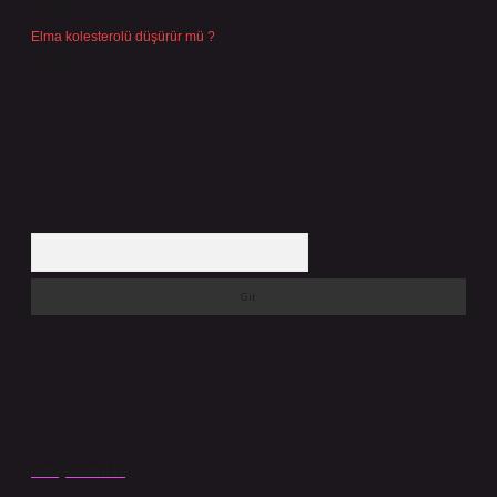
Temmuz 25, 2026
Elma kolesterolü düşürür mü ?
Temmuz 25, 2026
Arama
Son yorumlar