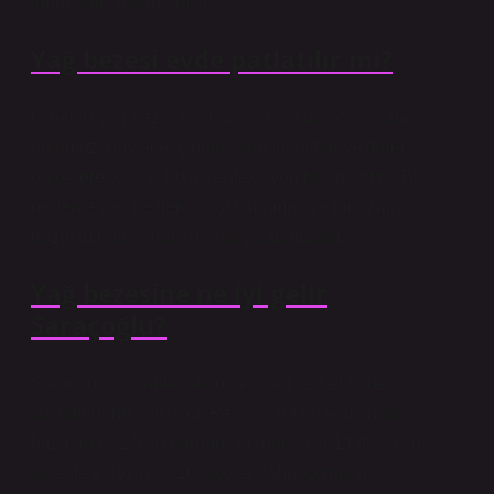
taramaları kullanılabilir.
Yağ bezesi evde patlatılır mı?
Örneğin yağ bezi sıkışırsa, yağ dokusu çıkış kanalı
bulamaz, böylece içindeki kapsül patlar ve diğer
bölgelere yayılır. Bu da enfeksiyon riskini artırır. Bu
nedenle yağ bezleri sıkıştırılmamalı ve bir uzman
gözetiminde cerrahi olarak çıkarılmalıdır.
Yağ bezesine ne iyi gelir
Saraçoğlu?
Saraçoğlu, lavanta bakımının yağ bezlerini de
küçülttüğünü söylüyor. Peki lavanta bakımı nasıl
hazırlanır? 1,5 su bardağı kaynar suya 1 tatlı kaşığı
lavanta ekleyin ve 10 dakika daha kaynatın.