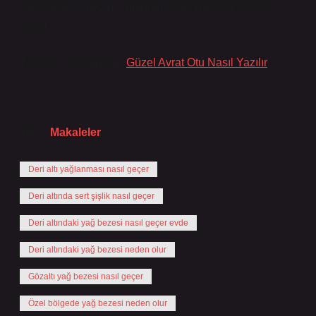
yapılabilir ve bezin tamamen çıkarılmasıyla tedavi
sunar.
Tavsiyeli Bağlantılar:
Güzel Avrat Otu Nasıl Yazılır
Tarih:
Makaleler
Deri altı yağlanması nasıl geçer
Deri altında sert şişlik nasıl geçer
Deri altındaki yağ bezesi nasıl geçer evde
Deri altındaki yağ bezesi neden olur
Gözaltı yağ bezesi nasıl geçer
Özel bölgede yağ bezesi neden olur