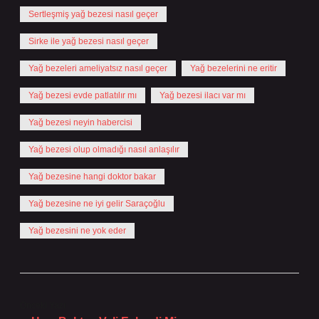
Sertleşmiş yağ bezesi nasıl geçer
Sirke ile yağ bezesi nasıl geçer
Yağ bezeleri ameliyatsız nasıl geçer
Yağ bezelerini ne eritir
Yağ bezesi evde patlatılır mı
Yağ bezesi ilacı var mı
Yağ bezesi neyin habercisi
Yağ bezesi olup olmadığı nasıl anlaşılır
Yağ bezesine hangi doktor bakar
Yağ bezesine ne iyi gelir Saraçoğlu
Yağ bezesini ne yok eder
Önceki Yazı