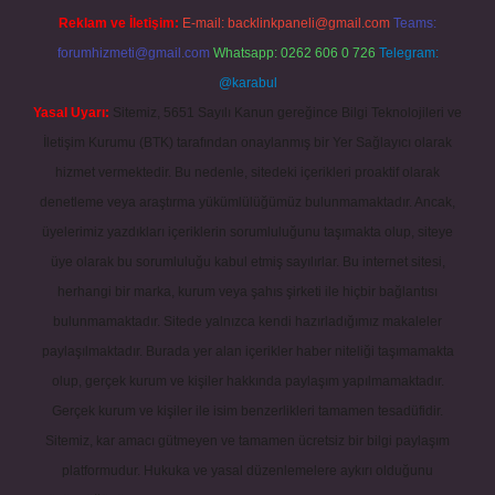
Reklam ve İletişim:
E-mail:
backlinkpaneli@gmail.com
Teams:
forumhizmeti@gmail.com
Whatsapp: 0262 606 0 726
Telegram:
@karabul
Yasal Uyarı:
Sitemiz, 5651 Sayılı Kanun gereğince Bilgi Teknolojileri ve
İletişim Kurumu (BTK) tarafından onaylanmış bir Yer Sağlayıcı olarak
hizmet vermektedir. Bu nedenle, sitedeki içerikleri proaktif olarak
denetleme veya araştırma yükümlülüğümüz bulunmamaktadır. Ancak,
üyelerimiz yazdıkları içeriklerin sorumluluğunu taşımakta olup, siteye
üye olarak bu sorumluluğu kabul etmiş sayılırlar. Bu internet sitesi,
herhangi bir marka, kurum veya şahıs şirketi ile hiçbir bağlantısı
bulunmamaktadır. Sitede yalnızca kendi hazırladığımız makaleler
paylaşılmaktadır. Burada yer alan içerikler haber niteliği taşımamakta
olup, gerçek kurum ve kişiler hakkında paylaşım yapılmamaktadır.
Gerçek kurum ve kişiler ile isim benzerlikleri tamamen tesadüfidir.
Sitemiz, kar amacı gütmeyen ve tamamen ücretsiz bir bilgi paylaşım
platformudur. Hukuka ve yasal düzenlemelere aykırı olduğunu