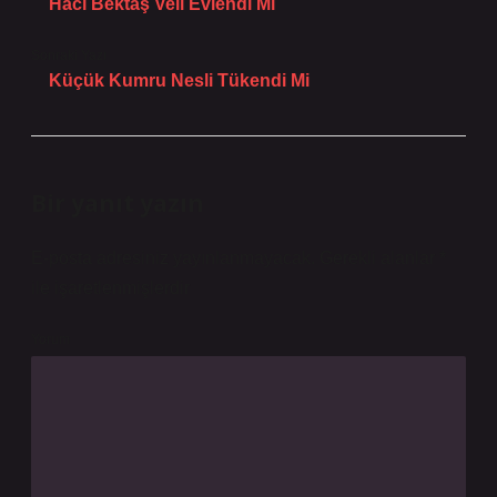
Hacı Bektaş Veli Evlendi Mi
Sonraki Yazı
Küçük Kumru Nesli Tükendi Mi
Bir yanıt yazın
E-posta adresiniz yayınlanmayacak.
Gerekli alanlar
*
ile işaretlenmişlerdir
Yorum