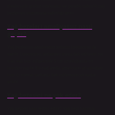
diyabet gibi glukoz intoleransı ve genetik yatkınlık yağ
bezlerinin oluşumuna yatkınlığı artırır.
Yağ bezeleri ameliyatsız nasıl
geçer?
Yağ bezlerinin ameliyatsız tedavisi liposuction ile
yapılır. Liposuction, tedaviden sonra fark edilmesi zor
olan yağ bezi bölgesinde 5 cm uzunluğunda bir
kesiden yapılır. Bu bağlamda, ameliyatın arkasındaki
kesi izi normal şartlarda fark edilemeyecek kadar
siliktir.
Yağ bezesini ne yok eder?
Yağ bezleri nasıl tedavi edilir? Yağ bezi hastalığı