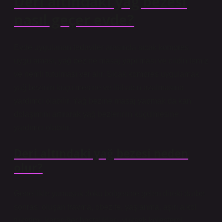
Deri altındaki yağ bezesi
nasıl geçer evde?
Evde uygulanan tedaviler arasında sıcak kompres
uygulaması, yağ bezine masaj yapılması ve cildin temiz
ve nemli tutulması yer alır. Sıcak kompres uygulamak
yağ bezinin küçülmesine ve iltihabın azalmasına
yardımcı olabilir. Yağ bezine masaj yapmak da kan
dolaşımını artırarak yağ bezlerinin küçülmesine
yardımcı olabilir.
Deri altındaki yağ bezesi neden
olur?
Genellikle yumuşak doku bölgesine gelen direkt darbe
sonrası oluşan travma, obezite, yaşlanma, aşırı alkol
tüketimi, karaciğer hastalıkları, yüksek kolesterol,