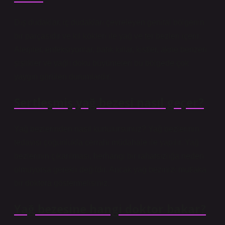
Dış dudaklar, iç dudakları çevreleyen genital bölgenin
bir parçasıdır ve kıl kökleri ile yağ ve ter bezleri içerir.
Alerjiler, enfeksiyonlar, batık kıllar, kistler, akne benzeri
şişlikler ve yağlı doku büyümeleri bu bölgede çok
yaygın görülen durumlardır.
Sertleşmiş yağ bezesi nasıl geçer?
Yağ bezlerinden nasıl kurtulursunuz? Yağ bezlerinin
tedavisi çoğunlukla cerrahi müdahale ile yapılır. Yağ
bezlerinin çıkarılması, herhangi bir rahatsızlığa neden
olmuyorsa gerekli değildir. Ancak yağ bezinizi mutlaka
bir doktora göstermelisiniz.
Yağ bezesine hangi doktor bakar?