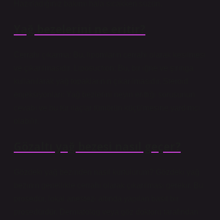
Hazırladığınız bakımı hala sıcakken süzün.
Yağ bezelerini ne eritir?
Cerrahi çıkarma: Bu, lipomların cerrahi olarak kesilmesi
ve çıkarılmasıdır. Liposuction: Bu, bir iğne ve şırınga
kullanılarak yağ topaklarının çıkarılmasıdır. Steroid
enjeksiyonları: Yağ bezlerini neyin erittiği sorusunun
cevabı ve bu tür ilaçlar tümörün küçülmesine yardımcı
olabilir.
Gözaltı yağ bezesi nasıl geçer?
Gözdeki yağ bezinden nasıl kurtulurum? Gözdeki yağ
bezinin genellikle cerrahi olarak çıkarılması gerekir. Bu
prosedür, lokal anestezi altında yapılan basit bir
prosedürdür. Dermatolog veya göz doktoru tarafından