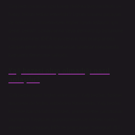
Yağ bezi sorunları için hangi doktora başvurulmalı ve
hangi bölüm tedavi etmelidir? Lipom sorunu yaşayan
ve kendini iyi hissetmeyen kişiler lipom tedavisi için
genel cerrahi uzmanlarına veya dermatoloji bölümüne
başvurabilirler. IDEA kliniklerinin tüm branşlarında
çalışan genel cerrahi uzmanları lipomlar konusunda
kapsamlı deneyime sahiptir.
Yağ bezesi olup olmadığı nasıl
anlaşılır?
Yağ bezini nasıl teşhis edersiniz? Yağ bezleri, fiziksel
muayene ile teşhis edilebilen tümörlerdir. Yağ bezleri
kistlerle karıştırılabildiğinden, görüntüleme çalışmaları
yapılabilir. Nodülleri görüntülemek ve kistleri kontrol
etmek için ultrason, MRI ve bilgisayarlı tomografi (BT)