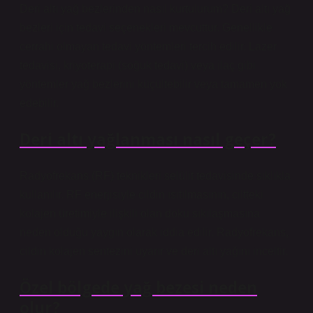
Deri altı yağ bezlerinden nasıl kurtulurum? Deri altı yağ
bezleri için tedavi seçenekleri mevcuttur. Genellikle
cerrahi olmayan tedavi yöntemleri tercih edilir. Lazer
tedavisi, kriyoterapi (soğuk tedavi) veya ilaç gibi
yöntemler yağ bezlerini küçültebilir veya tamamen yok
edebilir.
Deri altı yağlanması nasıl geçer?
Radyofrekans (RF) teknikleri selülit tedavisinde sıklıkla
kullanılır. RF enerjisiyle cildin ısıtılmasının, ciltteki
kolajen üretimiyle ilişkili olan doku sıkılaşmasına
neden olduğu yaygın olarak iddia edilir. Radyofrekans,
cildin kolajen sentezini uyarır ve deri altı yağını inceltir.
Özel bölgede yağ bezesi neden
olur?