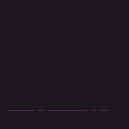
genellikle tıbbi tedavi gerektirmez. Ancak yağ bezi
rahatsız edici, ağrılı veya sürekli büyüyorsa, doktor
çıkarılmasını önerebilir. Lipom tedavileri arasında
cerrahi, liposuction ve steroid enjeksiyonları bulunur.
Deri altında sert şişlik nasıl geçer?
Drenaj yöntemi kullanılarak yapılan boşaltma, kitle
yapısının vücuttan çıkarılmasını sağlar. Gerektiğinde,
kitlenin cilt altında oluştuğu yere cerrahi müdahale
yapılabilir. Kitlenin oluştuğu cilt bölgesinde bir kesi
yapılır ve kitleyi kaplayan doku çıkarılır. Bu, cilt altında
oluşan kitleyi tedavi eder.
Sirke ile yağ bezesi nasıl geçer?
Sirke uygularken önce beze sirke sürülür ve sonra gazlı