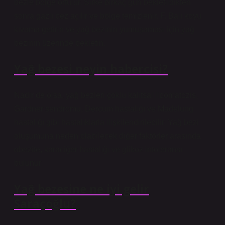
bezle bölge örtülür. Sirke birkaç gün bekletildikten
sonra gazlı bez açılır ve bölge temizlenir. F. Balı koyu
kıvama getirin ve yağ bezinin yumuşaması için yağ
bezinin üzerinde bekletin.
Yağ bezesi neyin habercisi?
Nadir de olsa, yağ bezleri çoklu kalıtsal lipomatozis,
Gardner sendromu, Dercum hastalığı ve Madelung
hastalığı gibi hastalıklarla ilişkilendirilebilir. Yağ bezi
oluşumuna neden olabilecek diğer faktörler arasında
obezite, karaciğer hastalığı ve glikoz intoleransı
bulunur.
Yağ bezesine ne iyi gelir
Saraçoğlu?