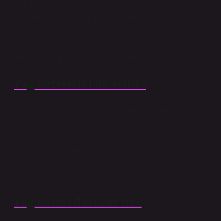
Saraçoğlu, lavanta bakımının yağ bezlerini de
küçülttüğünü söylüyor. Peki lavanta bakımı nasıl
hazırlanır? 1,5 su bardağı kaynar suya 1 tatlı kaşığı
lavanta ekleyin ve 10 dakika daha kaynatın.
Hazırladığınız bakımı hala sıcakken süzün.
Yağ bezelerini ne eritir?
Cerrahi çıkarma: Bu, lipomların cerrahi olarak kesilmesi
ve çıkarılmasıdır. Liposuction: Bu, bir iğne ve şırınga
kullanılarak yağ topaklarının çıkarılmasıdır. Steroid
enjeksiyonları: Yağ bezlerini neyin erittiği sorusunun
cevabı ve bu tür ilaçlar tümörün küçülmesine yardımcı
olabilir.
Yağ bezesi ilacı var mı?