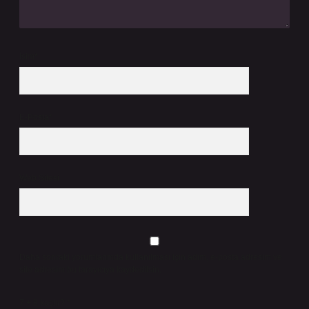
İsim*
E-Posta*
Web Sitesi
Daha sonraki yorumlarımda kullanılması için adım, e-posta adresim ve
site adresim bu tarayıcıya kaydedilsin.
7 + 8 kaçtır?
*