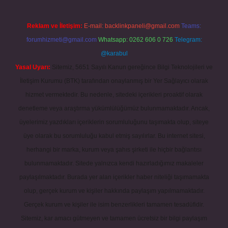
Reklam ve İletişim:
E-mail:
backlinkpaneli@gmail.com
Teams:
forumhizmeti@gmail.com
Whatsapp: 0262 606 0 726
Telegram:
@karabul
Yasal Uyarı:
Sitemiz, 5651 Sayılı Kanun gereğince Bilgi Teknolojileri ve
İletişim Kurumu (BTK) tarafından onaylanmış bir Yer Sağlayıcı olarak
hizmet vermektedir. Bu nedenle, sitedeki içerikleri proaktif olarak
denetleme veya araştırma yükümlülüğümüz bulunmamaktadır. Ancak,
üyelerimiz yazdıkları içeriklerin sorumluluğunu taşımakta olup, siteye
üye olarak bu sorumluluğu kabul etmiş sayılırlar. Bu internet sitesi,
herhangi bir marka, kurum veya şahıs şirketi ile hiçbir bağlantısı
bulunmamaktadır. Sitede yalnızca kendi hazırladığımız makaleler
paylaşılmaktadır. Burada yer alan içerikler haber niteliği taşımamakta
olup, gerçek kurum ve kişiler hakkında paylaşım yapılmamaktadır.
Gerçek kurum ve kişiler ile isim benzerlikleri tamamen tesadüfidir.
Sitemiz, kar amacı gütmeyen ve tamamen ücretsiz bir bilgi paylaşım