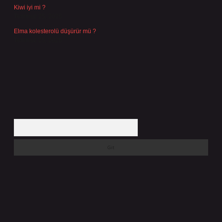
Kiwi iyi mi ?
Temmuz 25, 2026
Elma kolesterolü düşürür mü ?
Temmuz 25, 2026
Arama