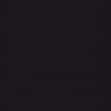
gazların, görünmeyen ama her yerde etkisini gösteren
baskılarının dışarı atılması gerektiğini düşündürür.
Günümüz siyasetinde, bu tür gazlar, çoğu zaman
egemen sınıfların güçlerini sürdürmelerini sağlayan
“baskı” mekanizmalarıyla ilişkilidir. Devletin, belirli bir
ideolojinin veya güçlü bir ekonomik yapının toplum
üzerindeki etkisini sürdürmesi, bu gazların sürekli
olarak birikmesine yol açar. Toplumlar, bu gazlardan
kurtulmak istediklerinde ise, genellikle iktidar
değişimleri, toplumsal isyanlar ya da reform süreçleri
ile yüzleşirler.
İktidar ve Meşruiyet: Gazların Kontrolü ve Yönetimi
İktidar, toplumsal düzende kimin hangi kaynaklara,
haklara ve özgürlüklere sahip olduğunu belirleyen bir
yapılandırmadır. Michel Foucault, iktidarın yalnızca