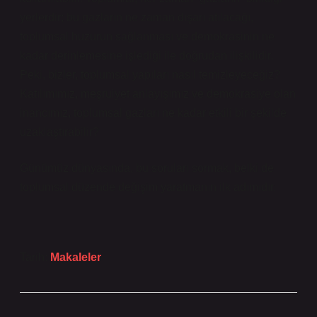
yerlerdir; bu gazların ne zaman dışarı atılacağı,
toplumsal huzurun sağlanması ve demokrasinin ne
kadar derinlemesine işlediği ile doğrudan ilişkilidir.
Peki, bizler, toplumsal yapıları nasıl temizleyeceğiz?
Katılımımız, meşruiyet anlayışımız ve demokrasiye olan
inancımız, toplumsal gazları ne kadar etkili bir şekilde
uzaklaştırabilir?
Günümüz dünyasında, bu soruları sormak, belki de
toplumsal düzende değişim yaratmanın ilk adımıdır.
Tarih:
Makaleler