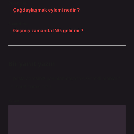
Önceki Yazı
Çağdaşlaşmak eylemi nedir ?
Sonraki Yazı
Geçmiş zamanda ING gelir mi ?
Bir yanıt yazın
E-posta adresiniz yayınlanmayacak.
Gerekli alanlar
*
ile işaretlenmişlerdir
Yorum