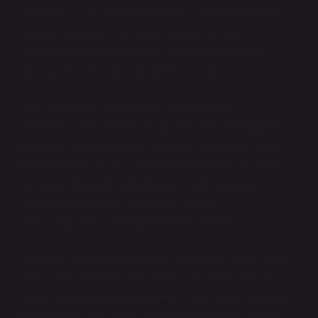
Özellikle, sosyal medya ve dijital araçlar aracılığıyla,
insanlar daha hızlı ve yaygın şekilde seslerini
duyurabiliyor, ancak bu aynı zamanda daha fazla
baskının da yaratılmasına neden oluyor.
Peki, toplumsal gazları nasıl temizleyebiliriz?
Demokrasi, gerçekten katılımı ve eşitliği sağlamada
yeterli mi? İktidarların meşruiyetini sağlamanın yolları
nelerdir? Belki de, bu sorulara vereceğimiz cevaplar,
toplumsal huzurun sağlanması ve gazların dışarı
atılması açısından kritik öneme sahiptir.
Sonuç: Toplumsal Gazların Uzaklaştırılması
Dökümde gaz giderme işlemi, sadece bir teknik süreci
değil, aynı zamanda toplumdaki gizli baskıların ve
iktidar ilişkilerinin temizlenmesi için bir metafor olarak
kullanılabilir. Toplumlar, her zaman “gazların” biriktiği