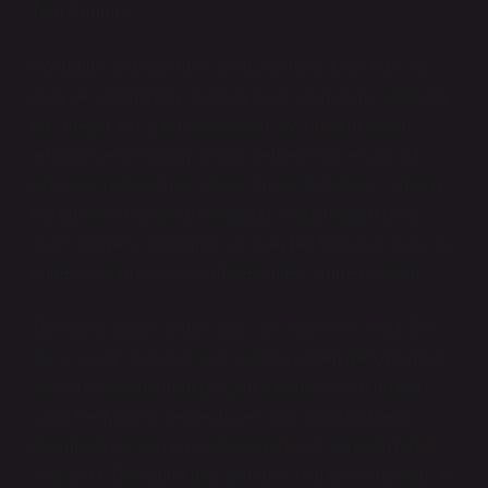
Temizlenmesi
Dökümde gaz giderme işlemi, metalin içerisinde yer
alan ve istenmeyen gazların dışarı atılmasını sağlayan
bir süreçtir. Bu işlem, genellikle sıvı metalin ısısını
artırarak veya vakum altında gerçekleştirilen bir dizi
kimyasal reaksiyonla yapılır. Ancak bu fiziksel sürecin
toplumsal bir karşılığı olduğunu düşündüğümüzde,
“gaz” kelimesi, toplumda var olan her türlü gizli baskıyı,
engeli ve kimyasal gibi etkileşimleri simgeleyebilir.
Toplumlar, doğal olarak güç ilişkileriyle şekillenir. Bu
güç ilişkileri, bazen bilinçli olarak, bazen de toplumsal
yapının kendiliğinden gelişen dinamikleriyle ortaya
çıkar. Demokrasi ve meşruiyet, toplumun gazlarını
anlamaya çalışan bir politik kuramcıya sunulan temel
araçlardır. Dökümde gaz giderme, tam da bu toplumsal