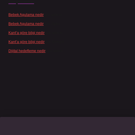
Son yorumlar
Bebek Agulama nedir
için
admin
Bebek Agulama nedir
için
Öykü
Kant’a göre bilgi nedir
için
admin
Kant’a göre bilgi nedir
için
Şengül
Dijital hedefleme nedir
için
admin
sino giriş
grandoperabet
www.betexper.xyz/