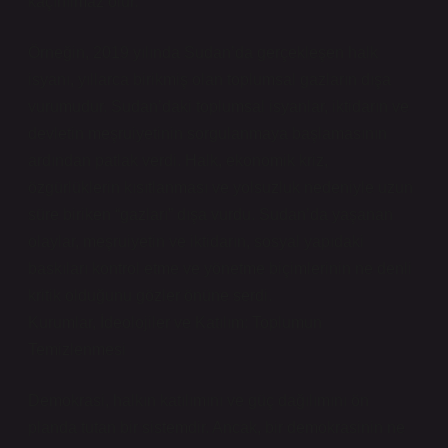
kaçınılmaz olur.
Örneğin, 2019 yılında Sudan’da gerçekleşen halk
isyanı, yıllarca birikmiş olan toplumsal gazların dışa
vurumudur. Sudan’daki toplumsal isyanlar, iktidarın ve
devletin meşruiyetinin sorgulanmaya başlamasının
ardından patlak verdi. Halk, ekonomik kriz,
özgürlüklerin kısıtlanması ve yolsuzluk nedeniyle uzun
süre biriken “gazları” dışa vurdu. Sudan’da yaşanan
olaylar, meşruiyetin ve iktidarın, sosyal yapıdaki
baskıları kontrol etme ve yönetme biçimlerinin ne denli
kritik olduğunu gözler önüne serdi.
Kurumlar, İdeolojiler ve Katılım: Toplumun
Temizlenmesi
Demokrasi, halkın katılımını ve güç dağılımını ön
planda tutan bir sistemdir. Ancak, bir demokrasinin ne