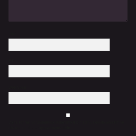
İsim*
E-Posta*
Web Sitesi
Daha sonraki yorumlarımda kullanılması için adım, e-posta adresim ve
site adresim bu tarayıcıya kaydedilsin.