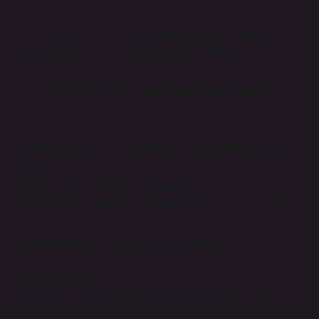
resmi kurumlardan değil, aynı zamanda toplumsal
ilişkilerdeki “gizli” etkileşimlerden kaynaklandığını
belirtir. Bu bakış açısı, dökümde gaz giderme işlemiyle
benzerlik taşır; çünkü toplumsal yapılar da gazların
birikmesi gibi, zaman içinde görünmeyen baskılar
yaratır.
Meşruiyet kavramı, bir iktidarın halk tarafından kabul
edilme derecesidir. Toplum, iktidarı ancak o iktidarın
adil ve haklı olduğuna inandığında kabul eder. Burada,
dökümde gaz giderme işlemine benzer bir durum söz
konusu olabilir: Eğer iktidar, toplumu baskılarla
“dönüştürüyorsa” ve bu baskıların varlığı
görünmüyorsa, toplumsal yapıda bir tür gaz birikmesi
meydana gelir. Ancak bu gaz biriktiğinde, sosyal
huzursuzluk ve isyanlar gibi toplumsal patlamalar