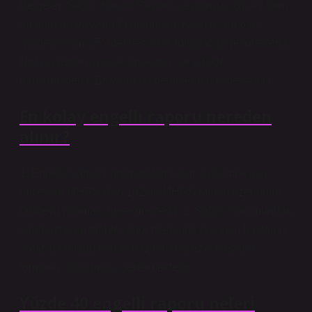
Belgeler; Sağlık Kurulu Raporu başvurusu için bir form
doldurulup başvuruda bulunulur. Kişinin son 6 ay
içinde çekilmiş 5 adet vesikalık fotoğrafı gerekmektedir.
Nüfus cüzdanı aslı ve fotokopisi ile birlikte
gerekmektedir. Başvuru bu belgelerle birlikte yapılır.
En kolay engelli raporu nereden
alınır?
1. Engelli Sağlık Kurumundan rapor alabilmek için
öncelikle MHRS (Alo 182 ve MHRS Mobil) üzerinden
randevu alınması gerekmektedir. 2. Sağlık Kurumundan
kararlaştırılan tarihte rapor talebinde bulunan hastanın,
amacına uygun olarak hazırlanmış özel başvuru
formunu doldurması gerekmektedir.
Yüzde 40 engelli raporu neleri