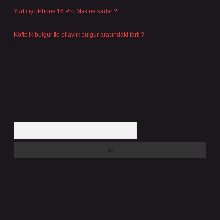
Yurt dışı iPhone 16 Pro Max ne kadar ?
Temmuz 29, 2026
Köftelik bulgur ile pilavlık bulgur arasındaki fark ?
Temmuz 27, 2026
Arama