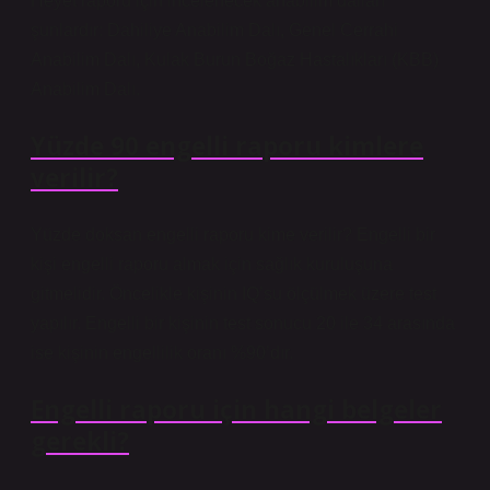
Heyet raporu için incelenecek anabilim dalları
şunlardır: Dahiliye Anabilim Dalı, Genel Cerrahi
Anabilim Dalı, Kulak Burun Boğaz Hastalıkları (KBB)
Anabilim Dalı.
Yüzde 90 engelli raporu kimlere
verilir?
Yüzde doksan engelli raporu kime verilir? Engelli bir
kişi engelli raporu almak için sağlık kuruluşuna
gitmelidir. Öncelikle kişinin IQ’su ölçülmek üzere test
yapılır. Engelli bir kişinin test sonucu 20 ile 34 arasında
ise kişinin engellilik oranı %90’dır.
Engelli raporu için hangi belgeler
gerekli?