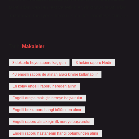
tarafından yapılan test ve tetkikler, doktorlar tarafından
imzalanan muayene formu ile birlikte komiteye sunulur.
Tarih:
Makaleler
3 doktorlu heyet raporu kaç gün
3 hekim raporu Nedir
40 engelli raporu ile alınan aracı kimler kullanabilir
En kolay engelli raporu nereden alınır
Engelli araç almak için nereye başvurulur
Engelli bez raporu hangi bölümden alınır
Engelli raporu almak için ilk nereye başvurulur
Engelli raporu hastanenin hangi bölümünden alınır