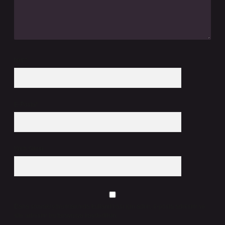
İsim*
E-Posta*
Web Sitesi
Daha sonraki yorumlarımda kullanılması için adım, e-posta adresim ve
site adresim bu tarayıcıya kaydedilsin.