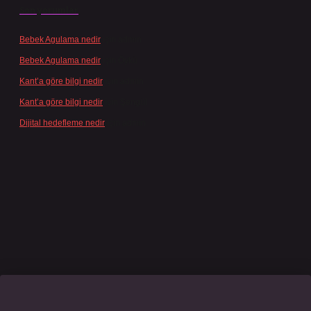
Son yorumlar
Bebek Agulama nedir
için
admin
Bebek Agulama nedir
için
Öykü
Kant’a göre bilgi nedir
için
admin
Kant’a göre bilgi nedir
için
Şengül
Dijital hedefleme nedir
için
admin
no giriş
grandoperabet
www.betexper.xyz/