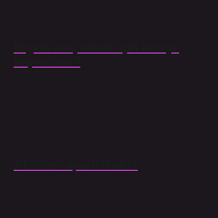
belirten bir rapor alır. Bu raporla ilgilenen bölüm üroloji
bölümüdür.
Engelli araç almak için nereye
başvurulur?
Engelli raporu ile araç satın almak isteyen vatandaşlar
öncelikle Sağlık Bakanlığı tarafından belirlenen tam
teşekküllü hastanelerden bu raporu almalıdır. Aldığı
engelli raporunda engelli araç satın alma hakkına sahip
olduğu açıkça belirtilecektir.
3 hekim raporu Nedir?
Üç doktor raporunda, üç ayrı uzmanın muayene ve
bulgularına dayalı sonuçlar paylaşılır. Kişinin sağlık
durumu ve başvurusuna göre belirlenen bu üç uzman