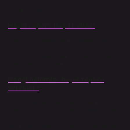
ESCR sağlamaya yetkili hastanelerle iletişime
geçilerek başlatılır.
Heyet raporu Kaç TL 2024?
Ayrıca Sağlık Bakanlığı tarafından belirlenen Sağlık
Otoritesi raporu bedeli 200 TL, üniversite harcı ise 300
TL’dir. Ortak iş güvenliği birimi işyeri hekimi raporu için
prensip olarak ücret ödenmez.
Hangi bölümler heyet raporu
verebilir?
Tam rapora komite raporu da denir. Kapsamlı sağlık
raporları hazırlayan özel hastanelerin kriterleri nelerdir?
Bu hastanelerde dahiliye, göz hastalıkları, genel
cerrahi, nöroloji, KBB veya psikiyatri gibi bölümler ve