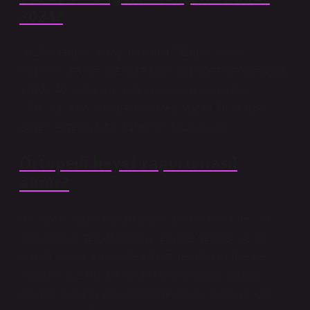
2024?
2024’te engelli maaşı ne kadar? Engelli aylığı,
engellilik derecesine göre farklı kademelerde ödeniyor.
Yüzde 40 ile 69 arasında engelli olanlara aylık
2.797,81 lira olarak belirlenirken, yüzde 70 ve üzeri
engellilerde bu tutar 4.196,70 liraya çıkıyor.
Ortopedi heyet raporu nasıl
alınır?
Bir komite sağlık raporu almak için öncelikle tesisin
danışmanlık departmanıyla iletişime geçmeli ve bir
komite raporu almak istediğinizi belirten bir dilekçe
sunmalısınız. Bu dilekçede raporun hangi amaçla
alındığı ve hangi prosedürlerde kullanılacağı açıkça