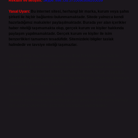
Reklam ve İletişim:
Skype: live:.cid.575569c608265c69
Yasal Uyarı:
Bu internet sitesi, herhangi bir marka, kurum veya şahıs
şirketi ile hiçbir bağlantısı bulunmamaktadır. Sitede yalnızca kendi
hazırladığımız makaleler paylaşılmaktadır. Burada yer alan içerikler
haber niteliği taşımamakta olup, gerçek kurum ve kişiler hakkında
paylaşım yapılmamaktadır. Gerçek kurum ve kişiler ile isim
benzerlikleri tamamen tesadüfidir. Sitemizdeki bilgiler taslak
halindedir ve tavsiye niteliği taşımazlar.
Sitemiz, 5651 Sayılı Kanun gereğince Bilgi Teknolojileri ve İletişim
Kurumu (BTK) tarafından onaylanmış bir Yer Sağlayıcı olarak hizmet
vermektedir. Bu nedenle, sitedeki içerikleri proaktif olarak denetleme
veya araştırma yükümlülüğümüz bulunmamaktadır. Ancak, üyelerimiz
yazdıkları içeriklerin sorumluluğunu taşımakta olup, siteye üye olarak bu
sorumluluğu kabul etmiş sayılırlar.
Hukuka ve yasal düzenlemelere aykırı olduğunu düşündüğünüz
içerikleri,
backlinkpanelicomtr@gmail.com
adresine bildirmeniz halinde,
ilgili içerikler yasal süre içerisinde sitemizden kaldırılacaktır.