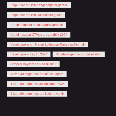
Engelli raporu için hangi belgeler gerekli
Engelli raporu için kaç doktora gidilir
Hangi bölümler heyet raporu verebilir
Hangi hastalar ÖTVsiz araç alabilir 2024
Heyet raporu İçin Hangi Bölümden Randevu Alınmalı
Heyet raporu Kaç TL 2024
İlk defa engelli raporu nasıl alınır
Ortopedi heyet raporu nasıl alınır
Yüzde 40 engelli raporu neleri kapsar
Yüzde 90 engelli maaşı ne kadar 2024
Yüzde 90 engelli raporu kimlere verilir