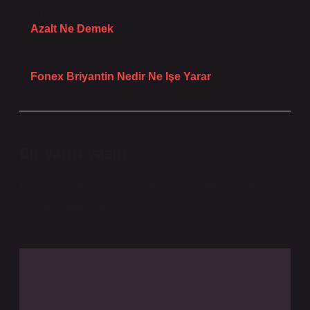
Önceki Yazı
Azalt Ne Demek
Sonraki Yazı
Fonex Briyantin Nedir Ne Işe Yarar
Bir yanıt yazın
E-posta adresiniz yayınlanmayacak.
Gerekli alanlar
*
ile işaretlenmişlerdir
Yorum