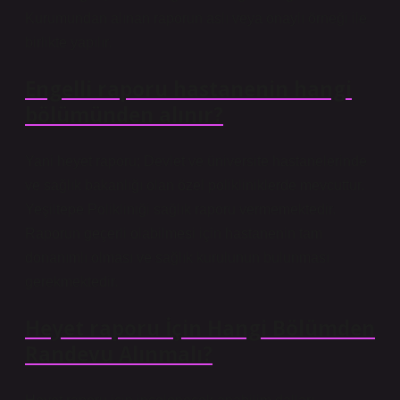
Kurumundan alınan raporun aslı veya onaylı örneği ile
birlikte yapılır.
Engelli raporu hastanenin hangi
bölümünden alınır?
Yani heyet raporu; Devlet ve üniversite hastanelerinde
ve sağlık bakanlığı olan özel polikliniklerde mevcuttur.
Yeşiltepe Polikliniği sağlık raporu vermemektedir.
Raporun geçerli olabilmesi için hastanenin tam
donanımlı olması ve sağlık kurulunun bulunması
gerekmektedir.
Heyet raporu İçin Hangi Bölümden
Randevu Alınmalı?