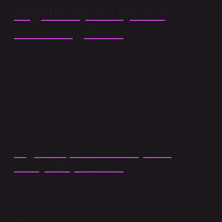
Engelli raporu için kaç
doktora gidilir?
Doğum, şoförlük, sporculuk, yatalaklık, engellilik
durumunun tespiti, askerlik gibi sebeplerle alınabilen
bu resmi belge kamu veya özel kuruluşlarda
kullanılabilir. En az 5 zorunlu bölümde muayene olmuş
kişiler daha sonra uzman doktorlardan oluşan sağlık
kurulunun onayıyla komisyon raporu alabilirler.
Engelli raporu almak için ilk
nereye başvurulur?
Engelli kartı başvurusu, engellinin ikamet ettiği ildeki
Aile, Çalışma ve Sosyal Hizmetler İl Müdürlüğüne, iki
adet fotoğraf, kimlik belgesi ve Engelli Sağlık