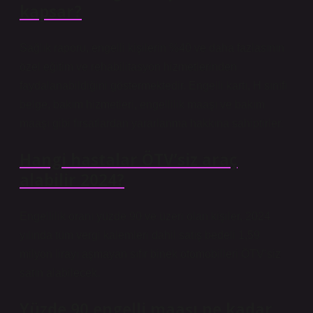
kapsar?
Sağlık raporu, engelli kişilerin %40 ve daha fazlasının
özel eğitim ve rehabilitasyon hizmetlerinden
faydalanabildiğini göstermektedir. Engelli kartı, H sınıfı
belge, bakım hizmetleri, engellilik maaşı ve bakım
maaşı gibi fırsatlardan yararlanma hakkına sahiptirler.
Hangi hastalar ÖTV’siz araç
alabilir 2024?
Engellilik oranı yüzde 90 ve üzeri olan kişiler, 2024
yılında tüm vergi kalemleri dahil satış bedeli 1,59
milyon lirayı aşmayan sıfır binek otomobilleri ÖTV’siz
satın alabilecek.
Yüzde 90 engelli maaşı ne kadar