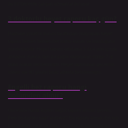
bu bölümlerde çalışan uzmanlar bulunur.
3 doktorlu heyet raporu kaç gün?
Hastane yönetim kurulu tarafından onaylanan heyet
raporu hemen hemen her kamu kurum ve kuruluşuna
gönderilebilir. Heyet raporu ortalama 3 ila 4 gün içinde
alınabilir. Ayrıca, tam bir sağlık raporunun süresi 7 iş
günü olarak belirlenmiştir. Heyet raporunun geçerlilik
süresi ise 90 günün biraz altında belirlenmiştir.
Engelli bez raporu hangi
bölümden alınır?
Öncelikle hasta kişinin sağlık raporu alması gerekir.
Peki bu raporu nasıl alırsınız? Bu raporu almak için kişi
hastaneden idrar ve dışkı kontrolünün yapılmadığını