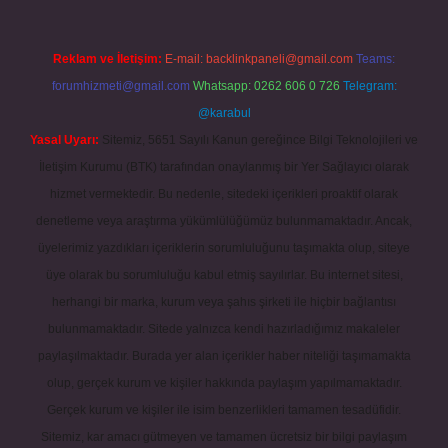
Reklam ve İletişim:
E-mail:
backlinkpaneli@gmail.com
Teams:
forumhizmeti@gmail.com
Whatsapp: 0262 606 0 726
Telegram:
@karabul
Yasal Uyarı:
Sitemiz, 5651 Sayılı Kanun gereğince Bilgi Teknolojileri ve
İletişim Kurumu (BTK) tarafından onaylanmış bir Yer Sağlayıcı olarak
hizmet vermektedir. Bu nedenle, sitedeki içerikleri proaktif olarak
denetleme veya araştırma yükümlülüğümüz bulunmamaktadır. Ancak,
üyelerimiz yazdıkları içeriklerin sorumluluğunu taşımakta olup, siteye
üye olarak bu sorumluluğu kabul etmiş sayılırlar. Bu internet sitesi,
herhangi bir marka, kurum veya şahıs şirketi ile hiçbir bağlantısı
bulunmamaktadır. Sitede yalnızca kendi hazırladığımız makaleler
paylaşılmaktadır. Burada yer alan içerikler haber niteliği taşımamakta
olup, gerçek kurum ve kişiler hakkında paylaşım yapılmamaktadır.
Gerçek kurum ve kişiler ile isim benzerlikleri tamamen tesadüfidir.
Sitemiz, kar amacı gütmeyen ve tamamen ücretsiz bir bilgi paylaşım