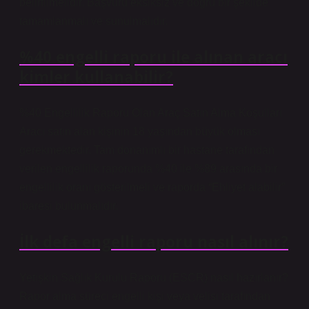
belirtilmelidir. Başvuru eksiksiz ve doğru bir şekilde
tamamlanmalı ve sunulmalıdır.
%40 engelli raporu ile alınan aracı
kimler kullanabilir?
%40 Engellilik Raporu Olan Araç Satın Alma Koşulları
Aracı satın alan kişinin 18 yaşından büyük olması
gerekmektedir. Tam donanımlı bir hastane tarafından
verilen engellilik raporunda %40 ile %89 arasında bir
engellilik oranı gösterilmeli ve raporda “Ehliyet alabilir”
ibaresi bulunmalıdır.
İlk defa engelli raporu nasıl alınır?
Yetişkin Sağlık Kurulu Raporu (ESCR) nasıl hazırlanır?
Rapor alma süreci engelli kişi veya velisi tarafından