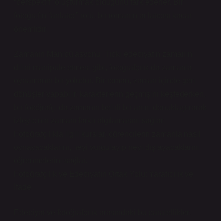
“perspektif” oluşturmak olduğunu fark ederler. Bir
fotoğrafın “anlatıcı” rolü, bir romanın anlatıcısı kadar
önemlidir.
Zamanın Manipülasyonu: Tıpkı edebiyatın zamanın
dilini manipüle etmesi gibi, fotoğrafçılık da zamanla
oynamanın bir yoludur. Bir roman, zaman içinde geri
dönüşler yapabilir, karakterlerin geçmişini keşfederken,
bir fotoğrafçı da zamanın belirli bir anını donuklaştırarak
izleyicinin zamanı farklı algılamasını sağlar.
Fotoğrafçılıkla ilgili kurslar, öğrencilerin zamanla nasıl
oynayacaklarını, neyi vurgulayıp neyi dışlayacaklarını
öğrenmelerini sağlar.
Fotoğrafçılık ve Edebiyatın Ortak Yolu: Yaratıcılık ve
İfade
Edebiyat ve fotoğrafçılık arasındaki bu paralellikler,