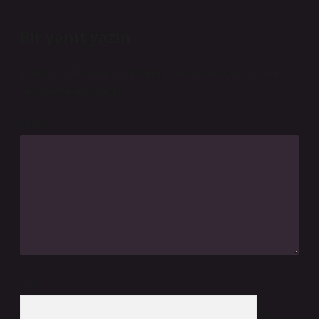
Bir yanıt yazın
E-posta adresiniz yayınlanmayacak.
Gerekli alanlar
*
ile işaretlenmişlerdir
Yorum
İsim*