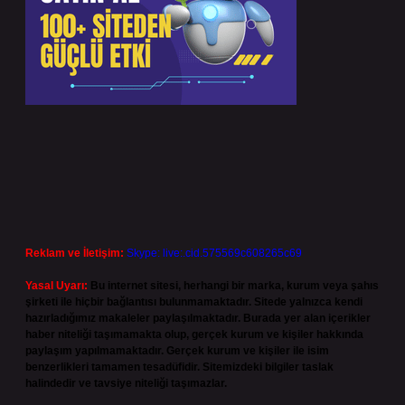
Reklam ve İletişim:
Skype: live:.cid.575569c608265c69
Yasal Uyarı:
Bu internet sitesi, herhangi bir marka, kurum veya şahıs
şirketi ile hiçbir bağlantısı bulunmamaktadır. Sitede yalnızca kendi
hazırladığımız makaleler paylaşılmaktadır. Burada yer alan içerikler
haber niteliği taşımamakta olup, gerçek kurum ve kişiler hakkında
paylaşım yapılmamaktadır. Gerçek kurum ve kişiler ile isim
benzerlikleri tamamen tesadüfidir. Sitemizdeki bilgiler taslak
halindedir ve tavsiye niteliği taşımazlar.