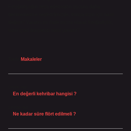
Fotoğrafçılığın veya edebiyatın gücünü daha
derinlemesine keşfettiğinizde, dünya sizin için nasıl
değişir? Yaratıcı bir ifade biçimi olarak fotoğrafçılık,
sizin içsel dünyanızı nasıl yansıtır?
Tarih:
Makaleler
Önceki Yazı
En değerli kehribar hangisi ?
Sonraki Yazı
Ne kadar süre flört edilmeli ?