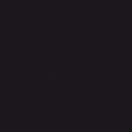
anlamı, tıpkı bir hikayede olduğu gibi, başlangıç,
gelişim ve sonuç aşamalarını içerir. Bir kurs, öğrencinin
teknik bilgiye, görsel yetkinliğe ve duygusal anlayışa
dair gelişim yolculuğunu içerir. Bu bağlamda, bir
fotoğrafçılık kursu, öğrencinin sadece teknik beceriler
kazandığı bir dönem değildir; aynı zamanda bir tür
“edebi” yaratım sürecidir.
Bir kurs süresi, genellikle birkaç ay ile sınırlıdır; ancak
öğrencinin bu dönemde kazandığı şeyler, zamanın
ötesine geçebilir. Tıpkı bir romanın tamamlanması gibi,
fotoğrafçılık kursları da bir tür evrimsel süreçtir. Bu
süreçte, öğrenciler, başlangıçta karmaşık olan konuları,
semboller ve imgeler aracılığıyla anlamaya başlarlar.
Bu, bir anlatıcının karakteri geliştirmesi gibi bir süreçtir:
Başlangıçta belirsiz ve yavaş ilerleyen bir hikaye,
zamanla derinleşir, zenginleşir ve anlam kazanır.