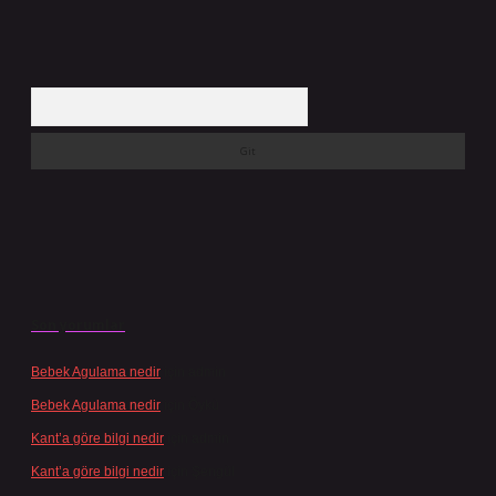
Arama
Son yorumlar
Bebek Agulama nedir
için
admin
Bebek Agulama nedir
için
Öykü
Kant’a göre bilgi nedir
için
admin
Kant’a göre bilgi nedir
için
Şengül