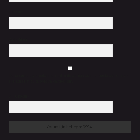
E-Posta*
Web Sitesi
Daha sonraki yorumlarımda kullanılması için adım, e-posta adresim ve
site adresim bu tarayıcıya kaydedilsin.
7 + 8 kaçtır?
*