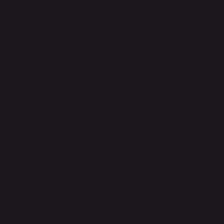
biçimlenir. Bir kurs, sadece teknik bilgileri aktarmakla
kalmaz; aynı zamanda öğrencinin içsel dünyasında
yeni anlamlar ve ifadeler yaratmasına olanak tanır.
Sonuç: Fotoğrafçılıkla İlgili İçsel Yolculuk
Sonuç olarak, fotoğrafçılık kursları, bir romanın
karakterinin gelişimi gibi, zamanla değişen ve
derinleşen bir süreçtir. Bir kursun süresi ne kadar kısa
olursa olsun, öğrencilerin kazandığı bilgi ve yaratıcı
beceriler, zamanın ötesine geçer. Fotoğrafçılık, hem
teknik bir beceri hem de bir anlatı inşa etme sürecidir.
Her fotoğraf, bir hikayenin görsel anlatımıdır ve her
kurs, öğrencilerin bu hikayeleri nasıl yazacaklarını
öğrenmelerine yardımcı olur.
Peki, sizin fotoğrafçılıkla ilgili deneyimleriniz nelerdir?
Hangi imgeler, hangi temalar sizin için önemlidir?