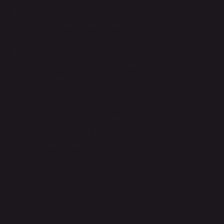
Perspektifinden Bir İnceleme
Giriş: Kelimelerin ve Anlatıların Dönüştürücü Gücü
Bir fotoğraf bir anı dondurur, ama bir anlatı, zamanın
akışını yeniden şekillendirir. Kelimeler, imgeler ve
semboller, hem gerçekliği hem de içsel dünyamızı inşa
eder. Edebiyat, dilin gücüyle gerçeklikleri katman
katman ortaya koyar; fotoğrafçılık ise, aynı zamanda bir
tür dil olarak, görselliğin kudretini kullanarak dünyayı
kesitler halinde sunar. Bir metin, bir karakterin içsel
çatışmalarını, çevresindeki dünyayla ilişkisini, hatta
evrensel bir temayı işlerken; bir fotoğraf, genellikle
sadece bir görüntüyü donuk bir şekilde yansıtır. Ancak
her ikisi de benzer bir amacı taşır: dünyayı anlamak,
onun derinliklerini keşfetmek ve anlatıların dönüştürücü
gücüyle izleyiciyi etkileyebilmek.