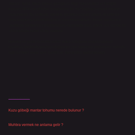
Sitemiz, 5651 Sayılı Kanun gereğince Bilgi Teknolojileri ve İletişim
Kurumu (BTK) tarafından onaylanmış bir Yer Sağlayıcı olarak hizmet
vermektedir. Bu nedenle, sitedeki içerikleri proaktif olarak denetleme
veya araştırma yükümlülüğümüz bulunmamaktadır. Ancak, üyelerimiz
yazdıkları içeriklerin sorumluluğunu taşımakta olup, siteye üye olarak bu
sorumluluğu kabul etmiş sayılırlar.
Hukuka ve yasal düzenlemelere aykırı olduğunu düşündüğünüz
içerikleri,
backlinkpanelicomtr@gmail.com
adresine bildirmeniz halinde,
ilgili içerikler yasal süre içerisinde sitemizden kaldırılacaktır.
Son Yazılar
Kuzu göbeği mantar tohumu nerede bulunur ?
Ağustos 8, 2026
Muhtıra vermek ne anlama gelir ?
Ağustos 7, 2026