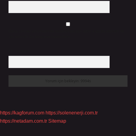
Daha sonraki yorumlarımda kullanılması için adım, e-posta adresim ve
site adresim bu tarayıcıya kaydedilsin.
10 - 4 kaçtır?
*
https://kagforum.com
https://solenenerji.com.tr
https://netadam.com.tr
Sitemap