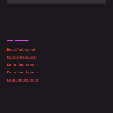
Son yorumlar
Bebek Agulama nedir
için
admin
Bebek Agulama nedir
için
Öykü
Kant’a göre bilgi nedir
için
admin
Kant’a göre bilgi nedir
için
Şengül
Dijital hedefleme nedir
için
admin