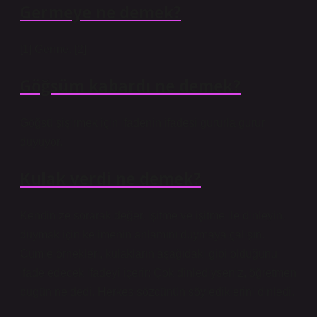
Germeye ne demek?
[1] Germe. [2]
Göğsüm kabardı ne demek?
Göğsü şişirmek için ifadenin ifadesi gururla gurur
duyuyor.
Kulak verdi ne demek?
Kendinize sorarak değer, işitme ve işitme ile dinleyin,
duymak için kelimenin anlamını duymaya çalışın.
Cümle örnekleri, kulakların aşağıdaki gibi olduğunu
ifade edecek ifadeyi içerir; Çok dinlediyseniz, öğretmen
bugün ne dedi. Herkes sözcünün söylediklerini dinledi.