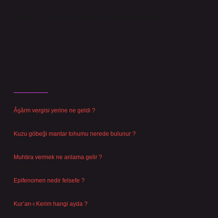
içerikleri,
backlinkpanelicomtr@gmail.com
adresine bildirmeniz halinde,
ilgili içerikler yasal süre içerisinde sitemizden kaldırılacaktır.
Son Yazılar
Âşârm vergisi yerine ne geldi ?
Ağustos 9, 2026
Kuzu göbeği mantar tohumu nerede bulunur ?
Ağustos 8, 2026
Muhtıra vermek ne anlama gelir ?
Ağustos 7, 2026
Epifenomen nedir felsefe ?
Ağustos 6, 2026
Kur’an-ı Kerim hangi ayda ?
Ağustos 6, 2026