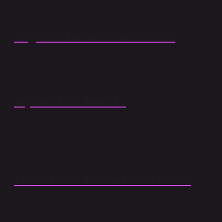
hormonları tetikleyebilir.
Göğsünü kabarttı ne demek?
Göğsü şişirmek için ifadenin ifadesi gururla gurur
duyuyor.
İnşirah 3 ne demek?
Yemek listesini karşılaştırın Sura Al -ininir 3: Surenin
Karşılaştırılması 4: Ayrıca adınızı topladık. Karşılaştırma
Suresi Al -Insir 5: Yani zorluklarla ilgili bir kolaylık var.
Tam üstüne basmak ne demek?
[1] Ne arananları bulun.