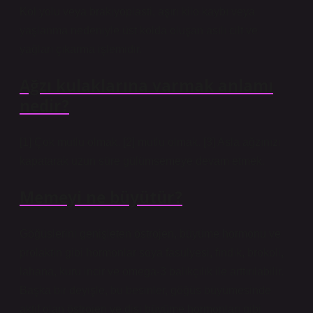
Kol yolu veya brakiyoplasti, aşırı kilo kaybı veya
yaşlanma nedeniyle üst kolda oluşan asılı cilt ve
yağları çıkarma işlemidir.
Ağzı kulaklarına varmak anlamı
nedir?
[1] Çok mutlu olmak. [2] mutlu olmak. [3] Asla ağzınızı
kapatarak uzun süre gülümsemeye devam etmek.
Memeyi ne büyütür?
Göğüslerini genişleten östrojen, büyüme hormonu ve
prolaktin gibi hormonlar soya fasulyesi, fındık, brokoli,
lahana, kuru incir ve omega-3 balıkçılık ile arttırılabilir.
Başka bir deyişle, bu besinler, göğüs büyümesinde
aktif olan östrojen ve dişi büyüme hormonları gibi