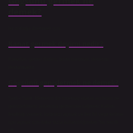
Göğsünü germek ne
demek?
bir zorluğa direnmek için.
Kanat germek deyimi nedir?
Kanatları germe ifadesi, birini korumak, denetimi
devralmaktır.
Göğsünü genişletmek ne demek?
Şerh-i Sadr: Memenin bir sinemay olarak açılması ve
genişletilmesi anlamına gelmesine rağmen; Kalbin
ferahlığı vermek, kalbinizi açmak ve her fiil veya kelime
için açmak için daha fazla kullanıldığından ”bu tercih
etti.