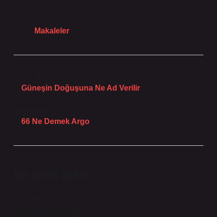
Tarih:
Makaleler
Önceki Yazı
Güneşin Doğuşuna Ne Ad Verilir
Sonraki Yazı
66 Ne Demek Argo
Bir yanıt yazın
E-posta adresiniz yayınlanmayacak.
Gerekli alanlar
*
ile işaretlenmişlerdir