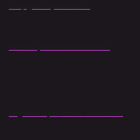
Turp gibi deyimi nedir?
Turp gibi ifadeyi açıklamak çok sağlıklı, sağlam ve
rahattır. “Endişelenme, bu bir radik gibi.”
Gözden çıkarmak ne demek?
Çıkarma, bir şeyden vazgeçmek veya bir şeyin kaybını
kabul etmek anlamına gelir. Aynı zamanda, devralma
sorunu yokmuş gibi davranmak anlamına gelir. Bir
şeyin eksikliğini kabul ederseniz veya orada değilmiş
gibi davranırsanız, bir şeyi alırsınız.
Göğsünü siper etmek ne demek?
Sevdiği kişiye zarar vermemesi için kendini feda etmek.