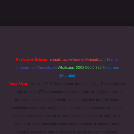
mecasino giriş
grandoperabet
www.betexper.xyz/
Reklam ve İletişim:
E-mail:
backlinkpaneli@gmail.com
Teams:
forumhizmeti@gmail.com
Whatsapp: 0262 606 0 726
Telegram:
@karabul
Yasal Uyarı:
Sitemiz, 5651 Sayılı Kanun gereğince Bilgi Teknolojileri ve
İletişim Kurumu (BTK) tarafından onaylanmış bir Yer Sağlayıcı olarak
hizmet vermektedir. Bu nedenle, sitedeki içerikleri proaktif olarak
denetleme veya araştırma yükümlülüğümüz bulunmamaktadır. Ancak,
üyelerimiz yazdıkları içeriklerin sorumluluğunu taşımakta olup, siteye
üye olarak bu sorumluluğu kabul etmiş sayılırlar. Bu internet sitesi,
herhangi bir marka, kurum veya şahıs şirketi ile hiçbir bağlantısı