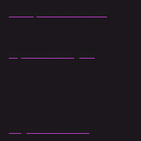
Tadını çıkarmak ne demek?
Keyfini çıkarın, tadını çıkarın, tadını çıkarın. Nasıl, nasıl,
ne kadar f. Keyfini çıkarın.
Deyimi ne anlama gelir?
Bir olayı, bir durumu, etkileyici bir kavramı tanımlamak
için, en az iki kelimenin kombinasyonu ile oluşturulan
ve genellikle gerçek anlamdan uzaklaşıp benzersiz
hale gelen en az iki kelime. Türler yazılarımızı ve
konuşmalarımızı derinleştirir. Söylediğimiz şeyi ilginç
kılar.
Kol germek ne demek?