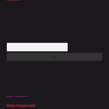
Temmuz 25, 2026
Arama
Son yorumlar
Bebek Agulama nedir
için
admin