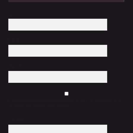
İsim*
E-Posta*
Web Sitesi
Daha sonraki yorumlarımda kullanılması için adım, e-posta adresim ve
site adresim bu tarayıcıya kaydedilsin.
5 + 3 kaçtır?
*