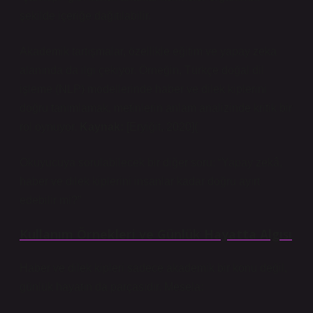
şekilde içeriğe dağıtılabilir.
Akademik tartışmalar, özellikle eğitim ve yapay zeka
alanında da ilgi çekiyor. Örneğin, Türkçe doğal dil
işleme (NLP) modellerinde haber ve dilek kiplerini
doğru tanımlamak, metinlerin anlam analizinde kritik bir
rol oynuyor.
Kaynak:
[Eryiğit, 2020](
Okuyucuya sorulabilecek bir diğer soru: “Yapay zekâ,
haber ve dilek kiplerini insanlar kadar doğru ayırt
edebilir mi?”
Kullanım Örnekleri ve Günlük Hayatta Algısı
Haber ve dilek kipleri sadece akademik bir konu değil,
günlük hayatın da parçasıdır. Mesela: