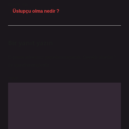
Sonraki Yazı
Üslupçu olma nedir ?
Bir yanıt yazın
E-posta adresiniz yayınlanmayacak.
Gerekli alanlar
*
ile işaretlenmişlerdir
Yorum