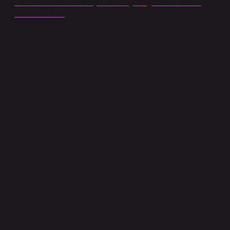
Haber ve Dilek Kipleri Kaça Ayrılır? Kritik
Kavramları
Özetle,
haber ve dilek kipleri kaça ayrılır
sorusunun
cevabı, temel olarak iki kategoriye: haber kipleri ve
dilek kipleri şeklindedir. Ancak bu iki kategori içinde de
alt gruplar vardır: geçmiş zaman, geniş zaman, şart kipi,
istek kipi, gereklilik kipi. Kritik kavramları şöyle
özetleyebiliriz:
Zaman ve Kesinlik: Haber kipleri kesinliği ifade eder.
Olasılık ve Arzu: Dilek kipleri olası durumları veya
kişisel istekleri gösterir.
Anlatıcı Bakışı: Hangi kipin seçileceği anlatıcının
niyetine bağlıdır.