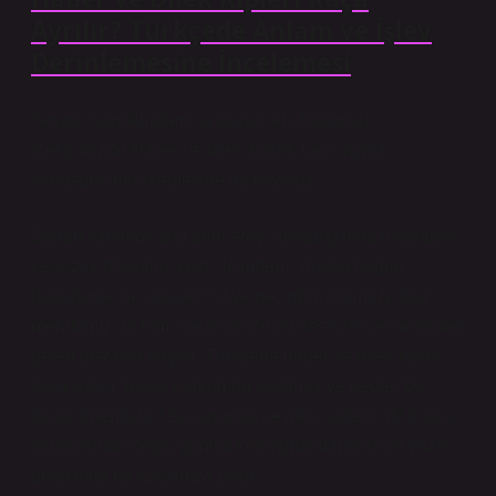
Ayrılır? Türkçede Anlam ve İşlev
Derinlemesine İncelemesi
Sevgili Saglikhabercisi takipçileri, bugünkü
içeriğimizde Haber ve dilek kipleri kaça ayrılır
konusunu derinlemesine inceliyoruz.
Sabah kahvemi alıp pencereyi araladığımda dışarıdaki
sessizlik dikkatimi çekti. İçimden, “Acaba bugün
haberlerde ne olacak?” diye geçirdim. Dilimize dair
merakımız da tam olarak böyle bir sessizlik ve ardından
gelen merakla başlar: Türkçede haber ve dilek kipleri
kaça ayrılır, hangi bağlamda kullanılır ve neden bu
kadar önemlidir? Bu sorunun cevabı, sadece dil bilgisi
sınavlarında değil, günlük konuşmalarımızda ve yazılı
anlatımda da karşımıza çıkar.