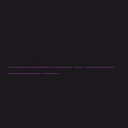
yazışmalarında ve mesajlarda kısaltmalarla bile dilek
kipleri kendini göstermektedir.
Kaynak:
[Göksel &
Kerslake, 2005](
Düşündürücü bir soru: “Dilek kipleri günlük
konuşmalarımızda neden bazen haber kiplerinden
daha duygusal bir etki yaratır?”
Haber ve Dilek Kipleri Kaça Ayrılır? Güncel
Dilbilim Tartışmaları
Günümüzde dilbilimciler, haber ve dilek kiplerini
sadece zaman ve koşulla sınırlı bir kategoride
görmezler. Kullanım bağlamına, anlatıcının niyetine ve
iletişim amacına göre de sınıflandırırlar.
1. Haber Kipleri: