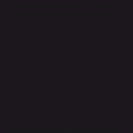
kiplerinin kullanımı, sosyal medyanın ve günlük
yazışmaların etkisiyle daha esnek bir hale gelmiştir.
Şart Kipi (–se, –sa): Olası bir durumu ifade eder.
Örneğin, “Gelsem seni görürdüm.”
İstek Kipi (–e, –a): Kişisel arzu ve dilekleri aktarır.
Örnek: “Gideyim mi?”
Gereklilik Kipi (–meli, –malı): Zorunluluk ve tavsiyeyi
gösterir. Örnek: “Çalışmalısın.”
Dilek kipleri tarih boyunca hem edebiyat hem de
günlük konuşma dilinde yaratıcılığı artırmıştır. Özellikle
Osmanlı döneminde mektup ve divan edebiyatı
metinlerinde bu kipler, duygusal ve etik vurgular için
tercih edilmiştir. Modern Türkçede ise, sosyal medya