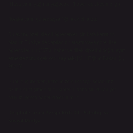
“Hava yarın yağmur yağacak.” (haber kipi, kesin bilgi)
“Keşke yarın güneş açsa.” (dilek kipi, arzu)
Bu ayrım, özellikle dil öğrenenler için kafa karıştırıcı
olabilir. Türkiye’de yapılan bir araştırmaya göre, lise
öğrencilerinin %67’si haber ve dilek kiplerini doğru ayırt
etmekte zorluk çekiyor.
Kaynak:
[Milli Eğitim Bakanlığı,
2021](
Bunu düşünürken, kendimize şu soruyu sorabiliriz:
“Günlük iletişimde dilek kiplerini daha sık kullanıyor
muyuz, yoksa haber kiplerini mi?”
Disiplinlerarası Perspektif: Dil, Psikoloji ve
Sosyal Medya