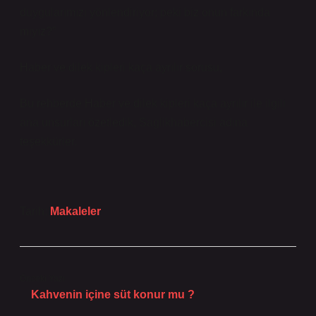
duygularımızı yönlendiriyor; peki biz onun farkında
mıyız?”
Haber ve dilek kipleri kaça ayrılır sorusu,
Bu rehberde Haber ve dilek kipleri kaça ayrılır ile ilgili
ana unsurları özetledik, Saglikhabercisi adına
teşekkürler.
Tarih:
Makaleler
Önceki Yazı
Kahvenin içine süt konur mu ?