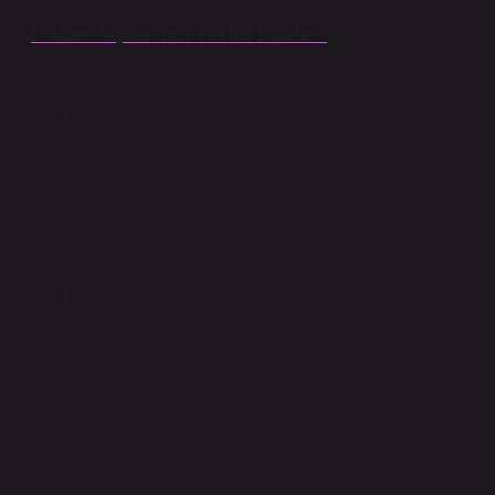
Haber Kiplerinin Tarihi Kökleri
Türkçede haber kipleri, geçmişten bugüne dilin ifade
biçimlerini anlamak için kritik bir pencere sunar.
Tarihsel olarak, Orta Türkçe döneminde (11.–15.
yüzyıllar) fiiller çoğunlukla geçmiş zaman ve geniş
zamanla sınırlıydı. Eski metinlerde, özellikle Divan
edebiyatında ve halk şiirlerinde,
haber kipleri
olayların
ne zaman gerçekleştiğini ya da gerçekleşeceğini
bildirir şekilde kullanılmıştır.
Geniş Zaman (–r): Genel doğruları ve tekrarlayan
olayları aktarır. Örneğin, “Güneş doğar.”
Geniş Zamanın Hikâye Hali: Geçmişte yaşanan olayları
anlatırken geniş zaman kipinin hikâye formu