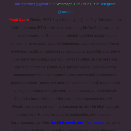
forumhizmeti@gmail.com
Whatsapp: 0262 606 0 726
Telegram:
@karabul
Yasal Uyarı:
Sitemiz, 5651 Sayılı Kanun gereğince Bilgi Teknolojileri ve
İletişim Kurumu (BTK) tarafından onaylanmış bir Yer Sağlayıcı olarak
hizmet vermektedir. Bu nedenle, sitedeki içerikleri proaktif olarak
denetleme veya araştırma yükümlülüğümüz bulunmamaktadır. Ancak,
üyelerimiz yazdıkları içeriklerin sorumluluğunu taşımakta olup, siteye
üye olarak bu sorumluluğu kabul etmiş sayılırlar. Bu internet sitesi,
herhangi bir marka, kurum veya şahıs şirketi ile hiçbir bağlantısı
bulunmamaktadır. Sitede yalnızca kendi hazırladığımız makaleler
paylaşılmaktadır. Burada yer alan içerikler haber niteliği taşımamakta
olup, gerçek kurum ve kişiler hakkında paylaşım yapılmamaktadır.
Gerçek kurum ve kişiler ile isim benzerlikleri tamamen tesadüfidir.
Sitemiz, kar amacı gütmeyen ve tamamen ücretsiz bir bilgi paylaşım
platformudur. Hukuka ve yasal düzenlemelere aykırı olduğunu
düşündüğünüz içerikleri,
backlinkpanelicomtr@gmail.com
adresine
bildirmeniz halinde, ilgili içerikler yasal süre içerisinde sitemizden