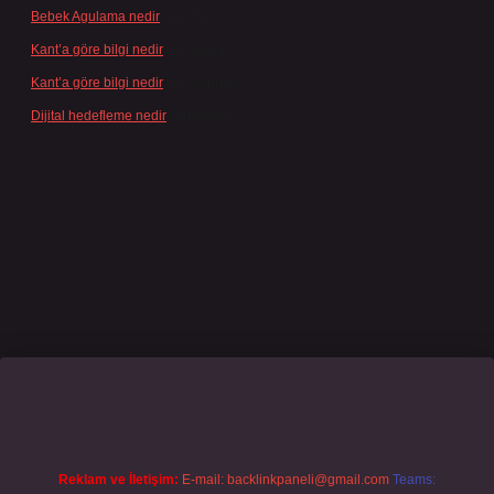
Bebek Agulama nedir
için
Öykü
Kant’a göre bilgi nedir
için
admin
Kant’a göre bilgi nedir
için
Şengül
Dijital hedefleme nedir
için
admin
e/
famecasino giriş
grandoperabet
www.betexper.xyz/
Reklam ve İletişim:
E-mail:
backlinkpaneli@gmail.com
Teams: