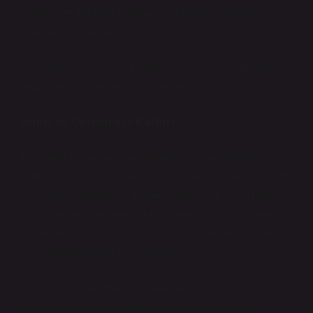
Kültürel ve Tarihsel Bağlam: Kip kullanımı tarihsel
dönemden döneme değişir.
Düşündürücü soru: “Bir cümlenin anlamını tamamen
değiştirecek olan tek bir kip seçimi olabilir mi?”
Sonuç ve Okuyucuya Katkısı
Türkçede haber ve dilek kipleri, sadece dilbilgisi
kuralları değil, aynı zamanda kültürel bir ifade biçimidir.
Geçmişten günümüze evrilen kipler, hem yazılı hem de
sözlü iletişimi zenginleştirir. Günümüzde sosyal medya,
eğitim ve yapay zekâ uygulamaları sayesinde kiplerin
işlevi daha görünür hale gelmiştir.
Bu konuyu incelerken aklımda hep şu soru kalıyor: “Dil,
biz fark etmesek de sürekli olarak düşünce ve