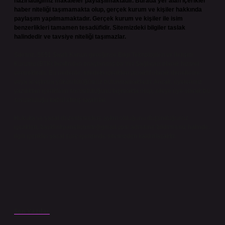
hazırladığımız makaleler paylaşılmaktadır. Burada yer alan içerikler
haber niteliği taşımamakta olup, gerçek kurum ve kişiler hakkında
paylaşım yapılmamaktadır. Gerçek kurum ve kişiler ile isim
benzerlikleri tamamen tesadüfidir. Sitemizdeki bilgiler taslak
halindedir ve tavsiye niteliği taşımazlar.
Sitemiz, 5651 Sayılı Kanun gereğince Bilgi Teknolojileri ve İletişim
Kurumu (BTK) tarafından onaylanmış bir Yer Sağlayıcı olarak hizmet
vermektedir. Bu nedenle, sitedeki içerikleri proaktif olarak denetleme
veya araştırma yükümlülüğümüz bulunmamaktadır. Ancak, üyelerimiz
yazdıkları içeriklerin sorumluluğunu taşımakta olup, siteye üye olarak bu
sorumluluğu kabul etmiş sayılırlar.
Hukuka ve yasal düzenlemelere aykırı olduğunu düşündüğünüz
içerikleri,
backlinkpanelicomtr@gmail.com
adresine bildirmeniz halinde,
ilgili içerikler yasal süre içerisinde sitemizden kaldırılacaktır.
Son Yazılar