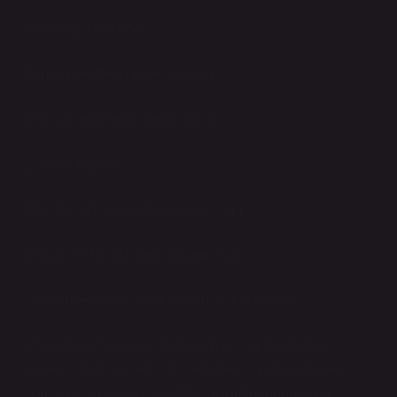
Kesinliği ifade eder
Zaman belirteci ile desteklenir
Olgusal anlatımda tercih edilir
2. Dilek Kipleri:
Olasılık, arzu veya zorunluluk içerir
Durum ve koşula bağlı anlam taşır
Söylemde etkileşim ve duygusal ton yaratır
LSI (Latent Semantic Indexing) açısından, “haber
kipleri”, “dilek kipleri”, “fiil çekimleri”, “zaman kipleri”,
“şart kipi” gibi ikincil anahtar kelimeler organik bir