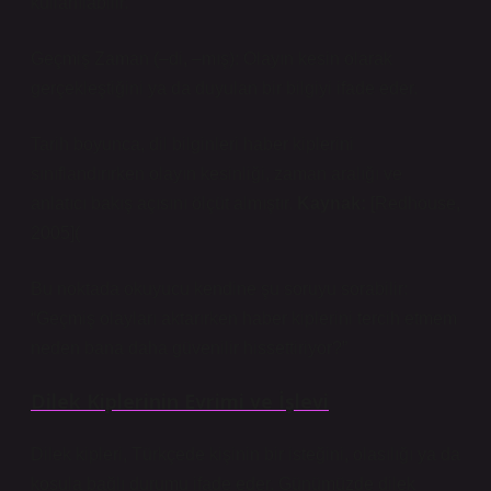
kullanılabilir.
Geçmiş Zaman (–di, –mış): Olayın kesin olarak
gerçekleştiğini ya da duyulan bir bilgiyi ifade eder.
Tarih boyunca, dil bilginleri haber kiplerini
sınıflandırırken olayın kesinliği, zaman aralığı ve
anlatıcı bakış açısını ölçüt almıştır.
Kaynak:
[Redhouse,
2005](
Bu noktada okuyucu kendine şu soruyu sorabilir:
“Geçmiş olayları aktarırken haber kiplerini tercih etmem
neden bana daha güvenilir hissettiriyor?”
Dilek Kiplerinin Evrimi ve İşlevi
Dilek kipleri, Türkçede kişinin bir isteğini, olasılığı ya da
koşula bağlı durumu ifade eder. Günümüzde dilek