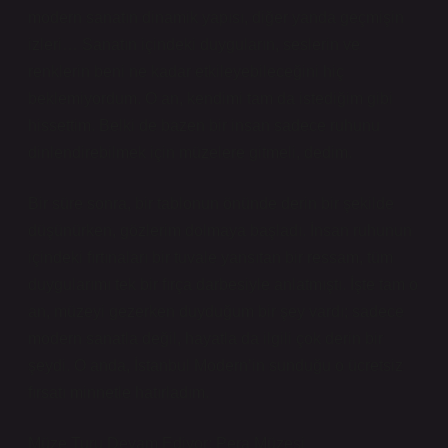
modern sanatın dinamik yapısı, diğer yanda geçmişin
izleri… Sanatın içindeki duyguların, seslerin ve
renklerin beni ne kadar etkileyebileceğini hiç
beklemiyordum. O an, kendimi tam da istediğim gibi
hissettim. Belki de bazen bir insan sadece ruhunu
dinlendirebilmek için müzelere gitmeli, dedim.
Bir süre sonra, bir tablonun önünde derin bir şekilde
düşünürken, gözlerim dolmaya başladı. İnsan ruhunun
içindeki fırtınaları bir tuvale yansıtan bir ressam, tüm
duygularımı tek bir fırça darbesiyle anlatmıştı. İşte tam o
an, müzeyi gezerken duyduğum bir şey vardı; sadece
modern sanatla değil, hayatla da ilgili çok derin bir
şeydi. O anda, İstanbul Modern’in sunduğu o ücretsiz
fırsatı minnetle hatırladım.
Müze Turu Devam Ediyor: Pera Müzesi