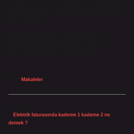
ücretsiz müzeler, belki de bir insanın hayatta, paraya
hiç bakmadan yalnızca duygularla keşfedebileceği en
güzel yerlerdi.
Saglikhabercisi sayfamızı ziyaret ettiğiniz için
teşekkürler. “Hangi müzeler ücretsiz İstanbul”
hakkındaki düşüncelerinizi bizimle paylaşın!
Tarih:
Makaleler
Önceki Yazı
Elektrik faturasında kademe 1 kademe 2 ne
demek ?