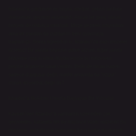
İstanbul’a gittiğimde en büyük isteğim, şehrin tarihine
dokunmak, geçmişi anlamaktı. Ancak bir genç olarak,
bütçem de oldukça sınırlıydı. Müze gezmek istiyordum
ama bir yandan da cüzdanım beni uyarmaya
başlamıştı. Sonra öğrendim ki, İstanbul’da bazı müzeler
ücretsiz! Bir yanda hepsine gitme arzum, diğer yanda
bütçeme uygun olma düşüncesiyle bu müzelerin
peşine düşmeye karar verdim. Belki de insan bazen
sadece duygusal değil, maddi anlamda da “özgür”
olmak istiyordur, değil mi?
İstanbul’a İlk Adım: Umutla Başlayan Bir Yolculuk
Kayseri’den İstanbul’a varmamın üzerinden çok
geçmeden, kafamda tek bir düşünce vardı: müzeler! Bu
düşünce, aslında çok basit ama bir o kadar da derindi.