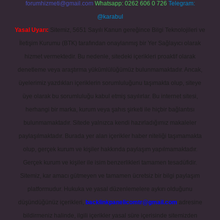
forumhizmeti@gmail.com
Whatsapp: 0262 606 0 726
Telegram:
@karabul
Yasal Uyarı:
Sitemiz, 5651 Sayılı Kanun gereğince Bilgi Teknolojileri ve
İletişim Kurumu (BTK) tarafından onaylanmış bir Yer Sağlayıcı olarak
hizmet vermektedir. Bu nedenle, sitedeki içerikleri proaktif olarak
denetleme veya araştırma yükümlülüğümüz bulunmamaktadır. Ancak,
üyelerimiz yazdıkları içeriklerin sorumluluğunu taşımakta olup, siteye
üye olarak bu sorumluluğu kabul etmiş sayılırlar. Bu internet sitesi,
herhangi bir marka, kurum veya şahıs şirketi ile hiçbir bağlantısı
bulunmamaktadır. Sitede yalnızca kendi hazırladığımız makaleler
paylaşılmaktadır. Burada yer alan içerikler haber niteliği taşımamakta
olup, gerçek kurum ve kişiler hakkında paylaşım yapılmamaktadır.
Gerçek kurum ve kişiler ile isim benzerlikleri tamamen tesadüfidir.
Sitemiz, kar amacı gütmeyen ve tamamen ücretsiz bir bilgi paylaşım
platformudur. Hukuka ve yasal düzenlemelere aykırı olduğunu
düşündüğünüz içerikleri,
backlinkpanelicomtr@gmail.com
adresine
bildirmeniz halinde, ilgili içerikler yasal süre içerisinde sitemizden