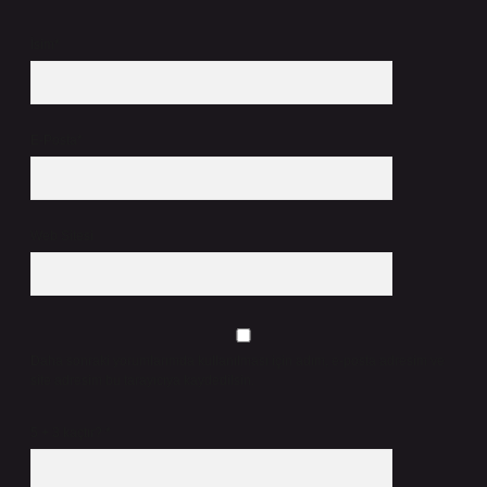
İsim*
E-Posta*
Web Sitesi
Daha sonraki yorumlarımda kullanılması için adım, e-posta adresim ve
site adresim bu tarayıcıya kaydedilsin.
5 + 3 kaçtır?
*