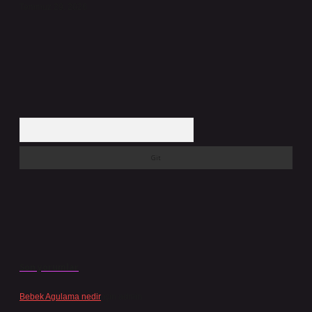
Temmuz 29, 2026
Arama
Son yorumlar
Bebek Agulama nedir
için
admin