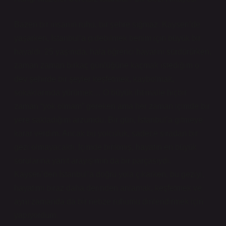
Bazen bir insanın ruhu, bir şehre sığmaz. Kayseri’de
yaşarken, İstanbul’a gidebilmek benim için büyük bir
hayaldi. 25 yaşımda, hala öğrenci hayatını sürdürürken,
zaman zaman birkaç günlüğüne kaçmak istediğim o
dev şehirde bir şeyler keşfetmek, kaybolmak,
sokaklarında yürümek… O büyük ihtimalle hiçbir
zaman “yok olmam” gereken ama her zaman içimde bir
yere sakladığım arzumdu. Bir gün, İstanbul’a gitmeye
karar verdim. Ancak bu yolculuk, sadece sıradan bir
gezi olmayacaktı. İçimde birikmiş, hayatın en büyük
sorularına yanıt arayışımın da bir parçasıydı.
Kayseri’den İstanbul’a doğru yola çıkarken, bu geziyi,
hayatımı biraz daha derinden anlamak, keşfetmek ve
aynı zamanda da bir nebze ruhumu dinlendirmek için
yapıyordum.