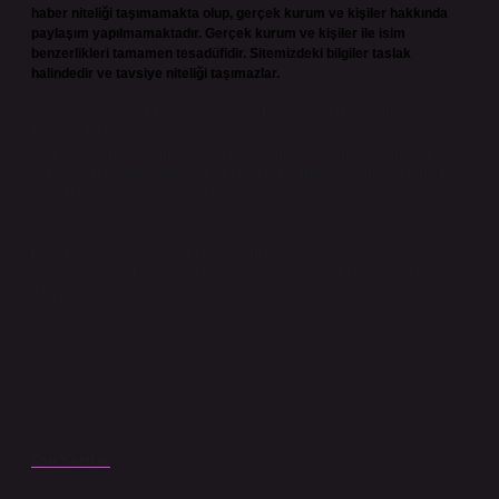
haber niteliği taşımamakta olup, gerçek kurum ve kişiler hakkında
paylaşım yapılmamaktadır. Gerçek kurum ve kişiler ile isim
benzerlikleri tamamen tesadüfidir. Sitemizdeki bilgiler taslak
halindedir ve tavsiye niteliği taşımazlar.
Sitemiz, 5651 Sayılı Kanun gereğince Bilgi Teknolojileri ve İletişim
Kurumu (BTK) tarafından onaylanmış bir Yer Sağlayıcı olarak hizmet
vermektedir. Bu nedenle, sitedeki içerikleri proaktif olarak denetleme
veya araştırma yükümlülüğümüz bulunmamaktadır. Ancak, üyelerimiz
yazdıkları içeriklerin sorumluluğunu taşımakta olup, siteye üye olarak bu
sorumluluğu kabul etmiş sayılırlar.
Hukuka ve yasal düzenlemelere aykırı olduğunu düşündüğünüz
içerikleri,
backlinkpanelicomtr@gmail.com
adresine bildirmeniz halinde,
ilgili içerikler yasal süre içerisinde sitemizden kaldırılacaktır.
Son Yazılar