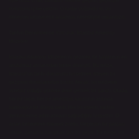
öyle oldu. O an, zamanın ötesine geçtim, geçmişin
kokusunu içine çektim. O kadar yoğundu ki, bu
deneyimi kelimelerle anlatmak neredeyse imkansızdı.
Tarihin Derinliklerine Yolculuk: İstanbul Arkeoloji
Müzeleri
İstanbul Arkeoloji Müzeleri’ni gezmek de hayatımın en
unutulmaz anılarından birine dönüştü. Bu müze,
İstanbul’un tarihi dokusunu hissetmek isteyen bir
gezginin duraklarından biridir. Ancak, bu müzenin
ücretsiz olduğu günlere denk gelmek bir şanstı. Orada,
her bir taşın, her bir arkeolojik kalıntının ardında
bambaşka bir dünya vardı. Her bir eserin, tarihin
derinliklerine adım atmamı sağladığını hissettim. O
anları kelimelere dökmek zordu. Geçmişin bir parçası
olmak, zamanla barışmak gibi bir şeydi. Bir müze, bir