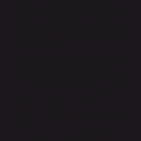
İstanbul’un tarihi dokusu, bazen insana bir romanı
aratmayacak kadar derin gelir. İşte ben de tam olarak
bu yüzden, o romanın sayfalarına adım atmak
istiyordum. Bir insan ne kadar duygusal olabilir ki diye
düşündüğümde, her şeyin yanında kalp atışlarım da bu
yolculuğa ait bir parça gibiydi.
Şehirde gezmeye başlamadan önce, hangi müzelerin
ücretsiz olduğunu öğrenmek için biraz araştırma
yaptım. Geçmişi anlamak, bir şehri içselleştirebilmek
için çok önemliydi. Sonunda öğrendim ki, bazı müzeler
gerçekten de ücretsizdi ve ben bu fırsatı kaçırmak
istemiyordum. Bir yandan heyecan içinde
araştırmalarımı yaparken, diğer yandan içimdeki kaygı
ve heyecan karışıyordu. “İstanbul gibi bir şehirde, hangi
müzeler ücretsiz?” sorusu, her zaman bir arayış
olmuştu. Ama işte, bu arayışın cevabı vardı. Hangi