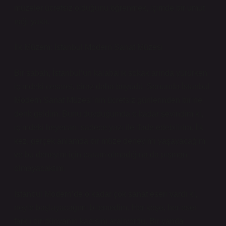
müzeler ücretsiz olduğunu öğrenmek, içimde bir umut
ışığı yaktı.
İlk Müzem: İstanbul Modern Sanat Müzesi
Bir sabah, İstanbul’un kalabalık sokaklarında yürürken
içimdeki cesaret, biraz daha büyüdü. Sonunda İstanbul
Modern Sanat Müzesi’nin ücretsiz günlerinden birine
denk geldim. Bunu duyduğumda o kadar sevindim ki,
içimdeki heyecanı sadece yazı ile ifade edebilirim. İlk
kez, gerçek anlamda bir müze deneyimi yaşayacağım
ve bu deneyim için param olmadığına da pişman
olmayacaktım.
İstanbul Modern’de o kadar çok sanat eseri vardı ki,
neyle başlayacağımı bilemedim. Her köşe, her eser
farklı bir dünyanın kapısını aralıyordu. Bir yanda