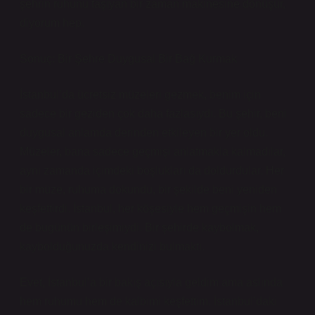
şehrin ruhunu taşıyan bir zaman makinesine dönüşür,
diyorum hep.
Sonuç: Bir Şehre Duygusal Bir Bağ Kurmak
İstanbul’da ücretsiz müzeleri gezmek, benim için
sadece bir geziden çok daha fazlasıydı. Bu şehir, beni
duygusal anlamda derinden etkileyen bir yer oldu.
Müzeler, bana sadece geçmişi anlatmakla kalmadılar,
aynı zamanda içimdeki boşlukları da doldurdular. Her
bir müze, ruhuma dokundu, bir şekilde beni yeniden
keşfettirdi. İstanbul, her köşesiyle hem geçmişin hem
de bugünün birleşimiydi. Bir şehirde kaybolmak,
kaybolduğunuzda kendinizi bulmaktı.
Evet, İstanbul’a bir bakış açısıyla geldim ama aslında
hem ruhumu hem de kalbimi keşfettim. İstanbul’daki