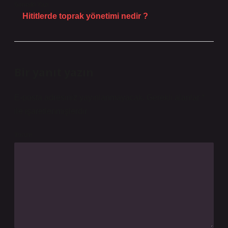
Sonraki Yazı
Hititlerde toprak yönetimi nedir ?
Bir yanıt yazın
E-posta adresiniz yayınlanmayacak.
Gerekli alanlar
*
ile işaretlenmişlerdir
Yorum