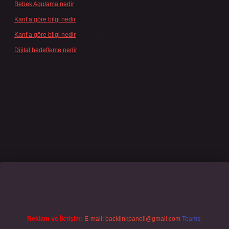
Bebek Agulama nedir
için
Öykü
Kant’a göre bilgi nedir
için
admin
Kant’a göre bilgi nedir
için
Şengül
Dijital hedefleme nedir
için
admin
casino giriş
grandoperabet
www.betexper.xyz/
Reklam ve İletişim:
E-mail:
backlinkpaneli@gmail.com
Teams: