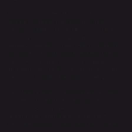
Bir sonraki durağım, Pera Müzesi oldu. İstanbul’a
geldiğimde bu müzenin de ücretsiz giriş imkanı
sunduğunu öğrenmiştim. Pera Müzesi’ni çok merak
ediyordum çünkü burada, Osmanlı İmparatorluğu’ndan
günümüze kadar pek çok önemli eserin sergilendiğini
duymuştum. Pera’da da, sadece sanat değil, tarih de
vardı. O eski zamanlara dair izler, bir zamanlar
insanların yaşadığı hayalleri ve kaygıları yansıtıyordu.
Kendimi tarihin içinde bir gezgin gibi hissettim.
Pera Müzesi’ni gezerken, orada sergilenen her tabloyu
bir insan gibi hissettim. Kimisi neşeliydi, kimisi
hüzünlü… Bazen bir müze, sadece bir tarih parçası gibi
gelmez insana. Bazen bir müze, geçmişin bir izidir,
ruhunuzun geçmişle buluşma alanıdır. Benim için de