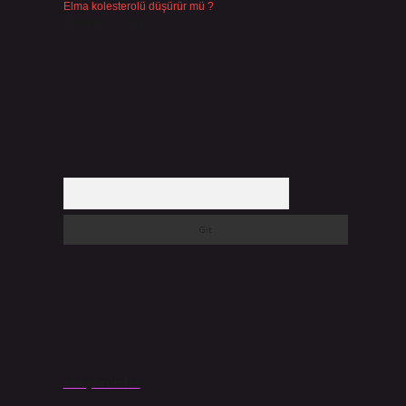
Elma kolesterolü düşürür mü ?
Temmuz 25, 2026
Arama
Son yorumlar