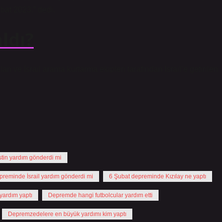
bat 2023.” dedi.
ldı?
ve İsrail arama kurtarma ekipleri tarafından İsrail’e getirilen
stin yardım gönderdi mi
preminde İsrail yardım gönderdi mi
6 Şubat depreminde Kızılay ne yaptı
yardım yaptı
Depremde hangi futbolcular yardım etti
Depremzedelere en büyük yardımı kim yaptı