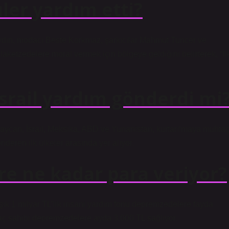
er yardım etti?
ydın, modacı Beste Korkmaz, şarkıcılar Mahmut Tuncer ve
aketzedelere moral vermek için bölgeye geldiğini belirterek, “İl
srail yardım gönderdi mi
aycan, İsrail, Meksika, ABD ve Yunanistan, kurtarılmaya muhta
deren ilk ülkeler arasında yer alıyor.
re ne kadar para veriyor?
aşık 1 milyar TL’lik insani yardım fonu depremzedelere fayda
aç sahibi depremzedelere ayda 3.000 TL sağlıyor.