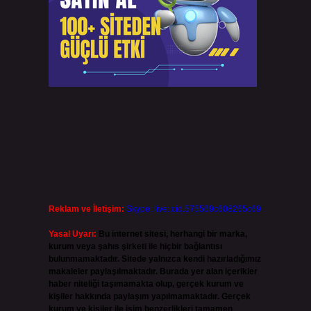
Reklam ve İletişim:
Skype: live:.cid.575569c608265c69
Yasal Uyarı:
Bu internet sitesi, herhangi bir marka,
kurum veya şahıs şirketi ile hiçbir bağlantısı
bulunmamaktadır. Sitede yalnızca kendi hazırladığımız
makaleler paylaşılmaktadır. Burada yer alan içerikler
haber niteliği taşımamakta olup, gerçek kurum ve
kişiler hakkında paylaşım yapılmamaktadır. Gerçek
kurum ve kişiler ile isim benzerlikleri tamamen