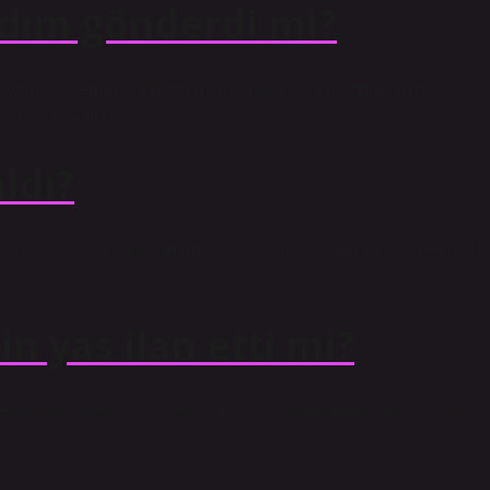
rdım gönderdi mi?
etkileyen depremin ardından mağdurlara yardım etmek üzere
Suriye’ye doğru yola çıktı.
ldı?
ve İsrail arama kurtarma ekipleri tarafından İsrail’e getirilen
in yas ilan etti mi?
esaplarında paylaştığı gibi, “6 Şubat depremlerinde ulusal yas