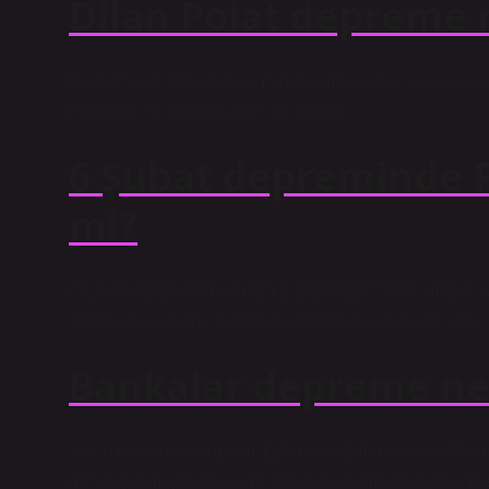
Dilan Polat depreme n
Dilan Polat, Türkiye Tek Yürek kampanyası yayını sır
para tam bir yılan hikayesine döndü.
6 Şubat depreminde F
mi?
FİLİSTİN’DEN TÜRKİYE’YE DEPREM SIRASINDA YARDIM 
Türkiye’ye yardım gönderen ülkeler arasında yer aldı.
Bankalar depreme ne 
Yayının sonunda toplam 115 milyar 146 milyon 528 bi
mesajıyla milyonlarca lira toplandı. Cumhurbaşkanı R