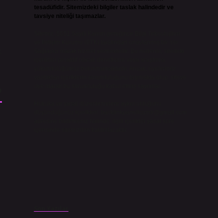
tesadüfidir. Sitemizdeki bilgiler taslak halindedir ve
tavsiye niteliği taşımazlar.
Sitemiz, 5651 Sayılı Kanun gereğince Bilgi Teknolojileri
ve İletişim Kurumu (BTK) tarafından onaylanmış bir Yer
k
Sağlayıcı olarak hizmet vermektedir. Bu nedenle, sitedeki
içerikleri proaktif olarak denetleme veya araştırma
yükümlülüğümüz bulunmamaktadır. Ancak, üyelerimiz
yazdıkları içeriklerin sorumluluğunu taşımakta olup, siteye
?
üye olarak bu sorumluluğu kabul etmiş sayılırlar.
Hukuka ve yasal düzenlemelere aykırı olduğunu
düşündüğünüz içerikleri,
backlinkpanelicomtr@gmail.com
adresine bildirmeniz halinde, ilgili içerikler yasal süre
ç
içerisinde sitemizden kaldırılacaktır.
Son Yazılar