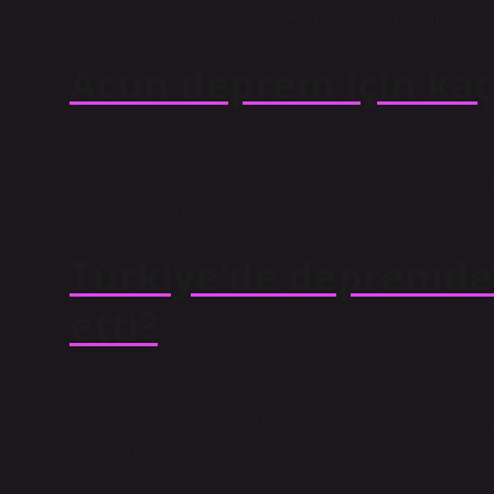
Messi, Kevin De Bruyne ve Harry Kane gibi isimler say
Acun deprem için kaç
Bakanlar Kurulu toplantısında 135 milyon 589 bin lira
ardından tüm televizyon kanalları ortak program yayınl
kanallarda aynı anda yayınlandı.
Türkiye’de depremde 
etti?
Takımlarda; Bulgaristan, Hırvatistan, Çek Cumhuriyeti
Macaristan, Avusturya, Almanya, Estonya, İspanya, Ma
kişi ve 70 köpek yer alıyor.