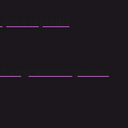
esinde çok sayıda bağış toplandı.
 para topladı?
 yardım topladık” dedi. Tüm dünyayı sarsan deprem felaketinin
adı. Türkiye’nin tek yürek olduğu canlı yayın dün gece tüm
hangi ülkeler yardım
, Fransa, Yunanistan, Hollanda, Polonya, Romanya, İtalya,
lta, Slovakya, Portekiz, Karadağ ve Arnavutluk’tan toplam 1150