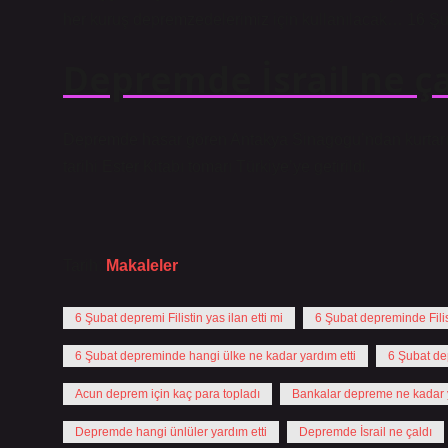
her kuruş depremzedelerimiz için kullanılacak… 16 Şu
Depremde İsrail ne ça
Depremde hasar gören Antakya Sinagogu’ndan kurtarılan 
tarihi Ester Kitabı tomarı Türkiye’ye getirildi.
Tarih:
Makaleler
6 Şubat depremi Filistin yas ilan etti mi
6 Şubat depreminde Fili
6 Şubat depreminde hangi ülke ne kadar yardım etti
6 Şubat de
Acun deprem için kaç para topladı
Bankalar depreme ne kadar 
Depremde hangi ünlüler yardım etti
Depremde İsrail ne çaldı