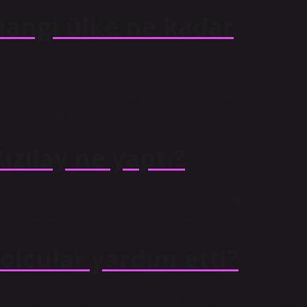
angi ülke ne kadar
dır destekledi. Rusya deprem bölgesine 628 konteyner destek
elere yardım etti.
zılay ne yaptı?
gede gıda, yiyecek, giyim, barınak, hijyen ekipmanı, su
ti, kan temini, psikososyal destek ve nakit yardımı sağladı.
lcular yardım etti?
ürkiye’ye destek mesajları gönderdi. Cristiano Ronaldo, Lionel