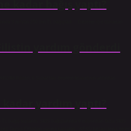
e kadar bağış yaptı?
asında 3 milyon 250 bin TL bağışladı… Deprem için toplanan
ilistin yardım gönderdi
Filistin, 6 Şubat’taki deprem felaketinin ardından
kadar yardım yaptı?
n TL bağış toplandı. SMS bağışlarında 9 milyondan fazla SMS
ecep Tayyip Erdoğan yayına katılarak, “AFAD hesaplarına gelen