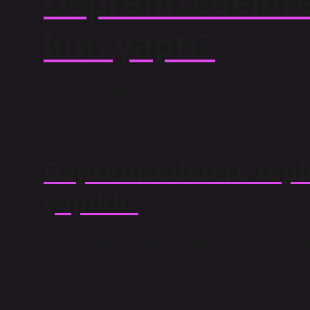
Depremzedelere
kim yaptı?
Holding ve şirketlerden yardımlar Cengiz Holding 2,5 mi
Doğuş Grubu 500 milyon lira, Limak Holding ise bugüne
bağışta bulunduğunu duyurdu.
Depremzedelere topl
yapıldı?
Deprem sonrası konteyner kentler dışında kalan 349 bi
ödenirken, bu destekten 1 milyon 396 bin 316 kişi yara
vatandaşlara yapılan nakdi yardım tutarı 105 milyar 455