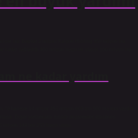
 en büyük yardımı
lyar lira; Baykar 2 milyar; Kalyon Holding 950 milyon lira,
 kadar sağladığı 400 milyon liraya ek olarak 100 milyon lira
am ne kadar yardım
n 79 haneye 14 milyar 452 milyon 608 bin 500 lira kira yardımı
rlandı. Diğer yardımlarla birlikte depremden etkilenen
 milyon 144 bin 253 liraya ulaştı.