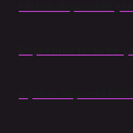
Filistin depremde ya
Filistin Acil Durum ve Kurtarma Ekibi, toplam 10 ili 
Kahramanmaraş’ta görevli 73 kişilik heyetle Türkiye ve 
Depremde İsrail ne ça
Depremde hasar gören Antakya Sinagogu’ndan kurtarılan 
tarihi Ester Kitabı tomarı Türkiye’ye getirildi.
6 Şubat depremi Filist
Bazı medya kuruluşlarının bildirdiği ve sosyal medya h
ilan edilmedi.” İddia doğru değil.