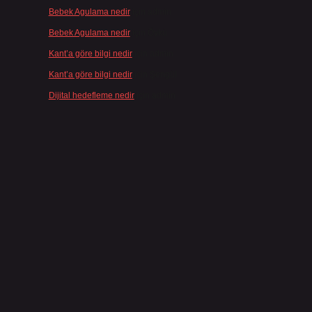
Bebek Agulama nedir
için
admin
Bebek Agulama nedir
için
Öykü
Kant’a göre bilgi nedir
için
admin
Kant’a göre bilgi nedir
için
Şengül
Dijital hedefleme nedir
için
admin