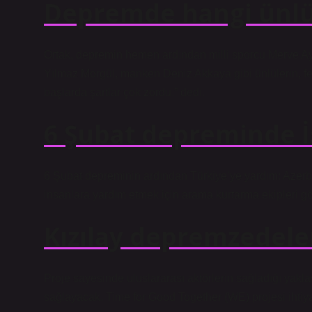
Depremde hangi ünlül
Ortak, depremin hemen ardından milli sporcu Merve A
Yılmaz Morgül, manken Deniz Akkaya gibi ünlülerin, fel
başlarda şartlar çok zordu.” dedi.
6 Şubat depreminde İ
6 Şubat depreminin ardından Türkiye’ye yardım: Azerb
insanlara yardım etmek için arama kurtarma ekipleri gön
Kızılay depremzedele
Proje sayesinde uluslararası aktörlerin sağladığı yakl
sağlayacak. Time for Good Together (WE) projesi ihtiy