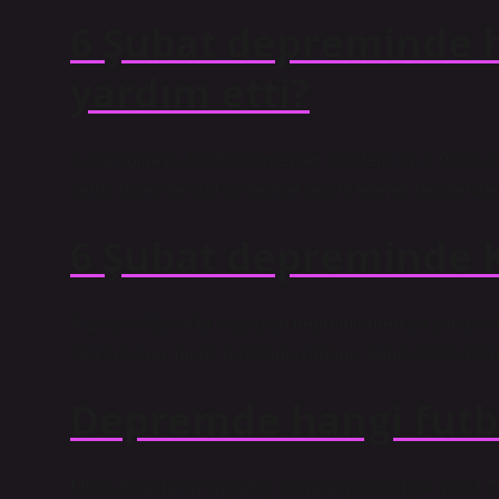
6 Şubat depreminde h
yardım etti?
Katar bölgeye 10.000 konteyner gönderdi ve 2.959 ça
verdi. İsveç de 500 konteyner teslim ederek depremzed
6 Şubat depreminde Kı
Kızılay, 6 Şubat’ta başlayan depremlerden bu yana böl
sanitasyonu, mobil duş/çamaşırhane, temel sağlık hizme
Depremde hangi futbo
Merih Demiral’ın başlattığı kampanyada birçok yıldız T