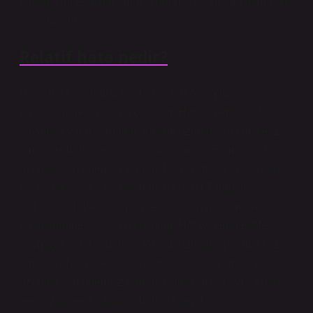
oluşur. Derleyicinin amacı kodun bu kurallara uymasını
sağlamaktır.
Relatif hata nedir?
Bağıl hata, ölçümün belirsizliğinin ölçümün
büyüklüğüne kıyasla ölçüsüdür. Hatayı perspektife
koymaya yarar. Örneğin, toplam uzunluk 15 cm ise, 1
cm’lik bir hata çok büyük olurdu, ancak 5 km’lik bir
uzunluk için önemsiz olurdu. Bağıl hataya ayrıca bağıl
belirsizlik veya yaklaşık hata da denir.7 Ağustos
2018Bağıl hata, ölçümün belirsizliğinin ölçümün
büyüklüğüne kıyasla ölçüsüdür. Hatayı perspektife
koymaya yarar. Örneğin, toplam uzunluk 15 cm ise, 1
cm’lik bir hata çok büyük olurdu, ancak 5 km’lik bir
uzunluk için önemsiz olurdu. Bağıl hataya ayrıca bağıl
belirsizlik veya yaklaşık hata da denir.