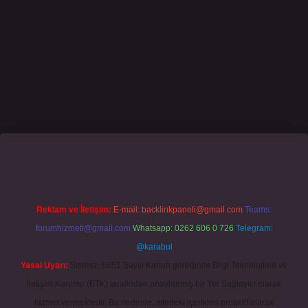
no giriş
grandoperabet
www.betexper.xyz/
Reklam ve İletişim:
E-mail:
backlinkpaneli@gmail.com
Teams:
forumhizmeti@gmail.com
Whatsapp: 0262 606 0 726
Telegram:
@karabul
Yasal Uyarı:
Sitemiz, 5651 Sayılı Kanun gereğince Bilgi Teknolojileri ve
İletişim Kurumu (BTK) tarafından onaylanmış bir Yer Sağlayıcı olarak
hizmet vermektedir. Bu nedenle, sitedeki içerikleri proaktif olarak