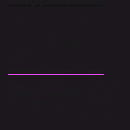
Hata çeşitleri nelerdir?
Hata türleri Ölçüm süreçlerine her zaman hata girme
olasılığı vardır. Çünkü insanların olduğu yerde hatalar
da vardır. Ölçüm süreçleri sırasında ölçüm sonuçlarına
kasıtlı veya kasıtsız hatalar girebilir. Bu hata türleri üç
kategoriye ayrılır: sabit hatalar, sistematik hatalar ve
rastgele hatalar.
Sistematik hata nedir örnek?
Örneğin, bir öğretmen okuduğu tüm sınav kağıtlarına 5
puan fazla verirse sistematik bir hata yapıyor demektir.
Rastgele hata, şansa bağlı olarak ölçümden ölçüme
değişen ve kontrol edilemediği için herhangi bir
ölçümde ortaya çıkabilen bir hatadır (Sencer ve Sencer,
1978, 521-2).