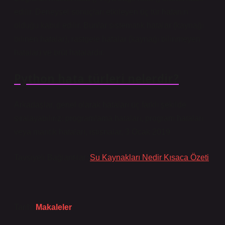
edilir. Deneysel sonuçları etkileyen üç tür hatanın
olduğu kabul edilir. Bunlar sistematik hatalar (kaynağı
bilinen hatalar), rastgele hatalar (kaynağı bilinmeyen
hatalar) ve brüt hatalardır.
Python hata türleri nelerdir?
Arkadaşlar, genel olarak hataları üç farklı şekilde
sıralayabiliriz: programlama hataları, program hataları
veya mantık hataları, istisnalar, 3 Ocak 2019
Tavsiyeli Bağlantılar:
Su Kaynakları Nedir Kısaca Özeti
Tarih:
Makaleler