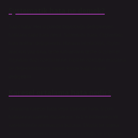
Systematik hata ne demek?
Sabit hata: Her ölçümde büyüklüğü değişmeyen
hatalara sabit hata denir. Sistematik hata: Ölçümdeki
hata miktarı değişkendir. Hatanın büyüklüğü, ölçüm
aracının yapısına, teste katılanların testle ölçülenler
dışındaki bazı özelliklerine, ölçülen özelliğin miktarına
ve değerlendirmeyi yapan kişiye bağlı olarak
değişebilir.
Karesel ortalama hata nedir?
Ortalama karesel hata veya standart hata, ölçüm
hatalarının kareleri toplamının “n-1″e bölünmesi ve
karekökünün alınmasıyla bulunur: Düşük bir sigma
değeri, ölçümlerin birbirine yakın olduğu ve ölçümün