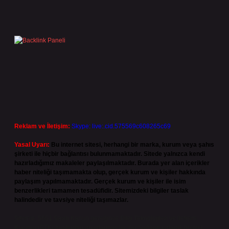
Sidebar
Reklam ve İletişim:
Skype: live:.cid.575569c608265c69
Yasal Uyarı:
Bu internet sitesi, herhangi bir marka, kurum veya şahıs
şirketi ile hiçbir bağlantısı bulunmamaktadır. Sitede yalnızca kendi
hazırladığımız makaleler paylaşılmaktadır. Burada yer alan içerikler
haber niteliği taşımamakta olup, gerçek kurum ve kişiler hakkında
paylaşım yapılmamaktadır. Gerçek kurum ve kişiler ile isim
benzerlikleri tamamen tesadüfidir. Sitemizdeki bilgiler taslak
halindedir ve tavsiye niteliği taşımazlar.
Sitemiz, 5651 Sayılı Kanun gereğince Bilgi Teknolojileri ve İletişim
Kurumu (BTK) tarafından onaylanmış bir Yer Sağlayıcı olarak hizmet