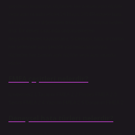
yapılması koşuluyla, ölçümleri her zaman aynı ölçüde
veya aynı oranda etkiler.29 Mayıs 2024Rastgele hata,
bir ölçümün bir diğerinden biraz farklı olmasına neden
olur. Bir deney sırasında öngörülemeyen
değişikliklerden kaynaklanır. Sistematik hata, ölçümün
her seferinde aynı şekilde yapılması koşuluyla,
ölçümleri her zaman aynı ölçüde veya aynı oranda
etkiler.
FMEA çeşitleri nelerdir?
İçindekiler2.1 Tasarım FMEA.2.2 Proses FMEA.2.3
Servis FMEA.2.4 Yazılım FMEA.2.5 Donanım FMEA.2.
Deneysel hata türleri nelerdir?
Doğruluk mutlak hata () veya bağıl hata () olarak ifade