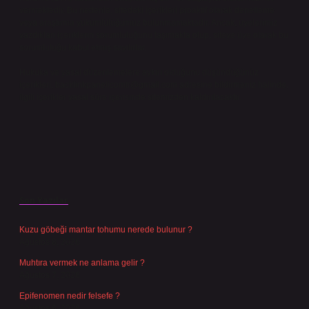
vermektedir. Bu nedenle, sitedeki içerikleri proaktif olarak denetleme
veya araştırma yükümlülüğümüz bulunmamaktadır. Ancak, üyelerimiz
yazdıkları içeriklerin sorumluluğunu taşımakta olup, siteye üye olarak bu
sorumluluğu kabul etmiş sayılırlar.
Hukuka ve yasal düzenlemelere aykırı olduğunu düşündüğünüz
içerikleri,
backlinkpanelicomtr@gmail.com
adresine bildirmeniz halinde,
ilgili içerikler yasal süre içerisinde sitemizden kaldırılacaktır.
Son Yazılar
Kuzu göbeği mantar tohumu nerede bulunur ?
Ağustos 8, 2026
Muhtıra vermek ne anlama gelir ?
Ağustos 7, 2026
Epifenomen nedir felsefe ?
Ağustos 6, 2026