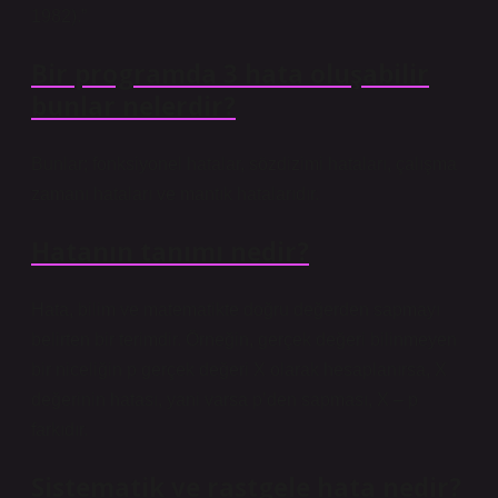
1982).”
Bir programda 3 hata oluşabilir
bunlar nelerdir?
Bunlar; fonksiyonel hatalar, sözdizimi hataları, çalışma
zamanı hataları ve mantık hatalarıdır.
Hatanın tanımı nedir?
Hata, bilim ve matematikte doğru değerden sapmayı
belirten bir terimdir. Örneğin, gerçek değeri bilinmeyen
bir niceliğin p gerçek değeri X olarak hesaplanırsa, X
değerinin hatası, yani varsa p’den sapması, X – p
farkıdır.
Sistematik ve rastgele hata nedir?