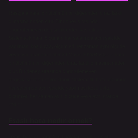
Rastgele hata, bir ölçümün bir diğerinden biraz farklı
olmasına neden olur. Bir deney sırasında
öngörülemeyen değişikliklerden kaynaklanır.
Sistematik hata, ölçümün her seferinde aynı şekilde
yapılması koşuluyla, ölçümleri her zaman aynı ölçüde
veya aynı oranda etkiler.29 Mayıs 2024Rastgele hata,
bir ölçümün bir diğerinden biraz farklı olmasına neden
olur. Bir deney sırasında öngörülemeyen
değişikliklerden kaynaklanır. Sistematik hata, ölçümün
her seferinde aynı şekilde yapılması koşuluyla,
ölçümleri her zaman aynı ölçüde veya aynı oranda
etkiler.
Esaslı hata nedir örnek?
Temel hatalar: Taraf (kişi) hataları: yanlış kişiyle