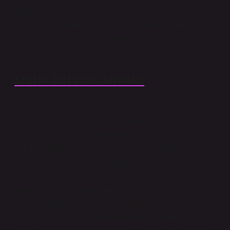
sözleşme yapılması, isim benzerliği vb. Konu hataları:
yanlış konu yapılması, üçüncü kattaki ev yerine
dördüncü kattaki evin seçilmesi. Nitelik (içerik) hataları:
yanlış işlem, satın alma yerine kiralama.
Statik hata ne demek?
Derleme sırasında oluşan hatalara statik hatalar denir.
Derleme zamanında, kod dil spesifikasyonunda
açıklanan sözdizimi ve anlambilim kuralları kullanılarak
derlenmediğinde derleme hataları oluşur. Derleyicinin
amacı kodun bu kurallara uymasını sağlamaktır.24
Ocak 2018Derleme sırasında oluşan hatalara statik
hatalar denir. Derleme zamanında, kod dil
spesifikasyonunda açıklanan sözdizimi ve anlambilim
kuralları kullanılarak derlenmediğinde derleme hataları