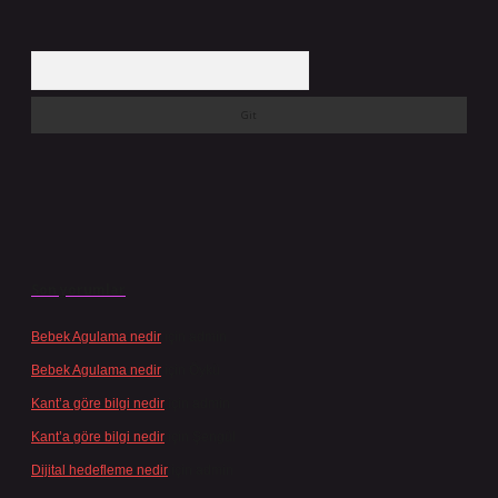
Arama
Son yorumlar
Bebek Agulama nedir
için
admin
Bebek Agulama nedir
için
Öykü
Kant’a göre bilgi nedir
için
admin
Kant’a göre bilgi nedir
için
Şengül
Dijital hedefleme nedir
için
admin