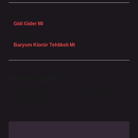
Önceki Yazı
Gidi Gider Mi
Sonraki Yazı
Baryum Klorür Tehlikeli Mi
Bir yanıt yazın
E-posta adresiniz yayınlanmayacak.
Gerekli alanlar
*
ile işaretlenmişlerdir
Yorum