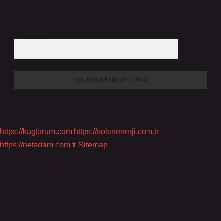
site adresim bu tarayıcıya kaydedilsin.
10 - 4 kaçtır?
*
https://kagforum.com
https://solenenerji.com.tr
https://netadam.com.tr
Sitemap