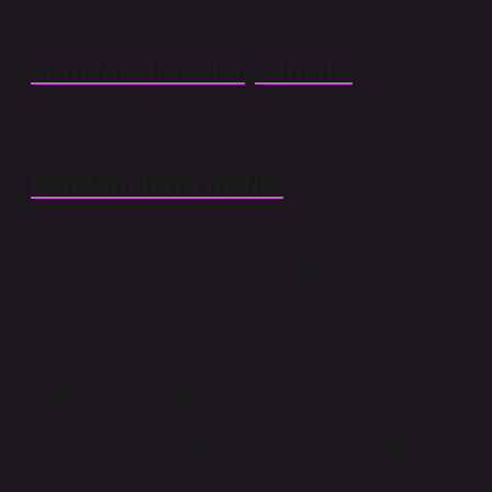
hassas olduğu anlamına gelir.
Standart hata kaç olmalı?
Dolayısıyla standart hata 0’dır.
Random hata nedir?
Rastgele hata terimi bazen içsel belirsizliğin etkilerini
yanlış varsayımlardan veya prosedürlerden
kaynaklanabilen sözde sistematik hatalardan ayırmak
için kullanılır. Matematiksel istatistiksel yöntemler
özellikle rastgele hataları tahmin etmek ve bunlarla
başa çıkmak için uygundur. Rastgele hata terimi bazen
içsel belirsizliğin etkilerini yanlış varsayımlardan veya
prosedürlerden kaynaklanabilen sözde sistematik
hatalardan ayırmak için kullanılır. Matematiksel