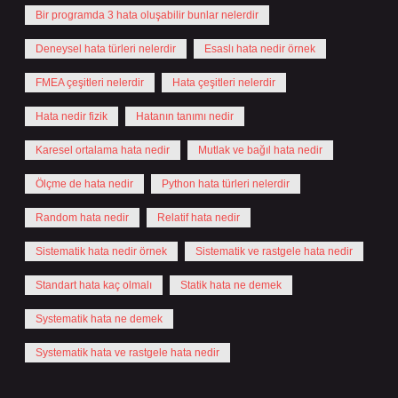
Bir programda 3 hata oluşabilir bunlar nelerdir
Deneysel hata türleri nelerdir
Esaslı hata nedir örnek
FMEA çeşitleri nelerdir
Hata çeşitleri nelerdir
Hata nedir fizik
Hatanın tanımı nedir
Karesel ortalama hata nedir
Mutlak ve bağıl hata nedir
Ölçme de hata nedir
Python hata türleri nelerdir
Random hata nedir
Relatif hata nedir
Sistematik hata nedir örnek
Sistematik ve rastgele hata nedir
Standart hata kaç olmalı
Statik hata ne demek
Systematik hata ne demek
Systematik hata ve rastgele hata nedir