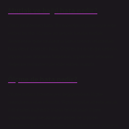
Mutlak ve bağıl hata nedir?
Olası (muhtemel) hata: Bir niceliğin ölçülmesiyle elde
edilen bir dizi ölçüme ait gerçek hatalar mutlak
değerlerine göre sıralanırsa buna serinin ortasındaki
hata denir. Göreceli hata: Ölçülen bir niceliğin kesinlik
ölçüsü olan ortalama hatasının, ölçümlerin ortalama
değerine bölünmesiyle elde edilen orandır.
Ölçme de hata nedir?
Ölçme hatası: İstenmeyen değişkenlerin ölçme
sonuçlarına olan etkisidir. “Aynı koşullar altında ancak
birbirinden bağımsız olarak tekrarlanan ölçme
sonuçlarından hesaplanan değer ile ölçülen
karakteristiğin gerçek değeri arasındaki farktır (Özçelik,