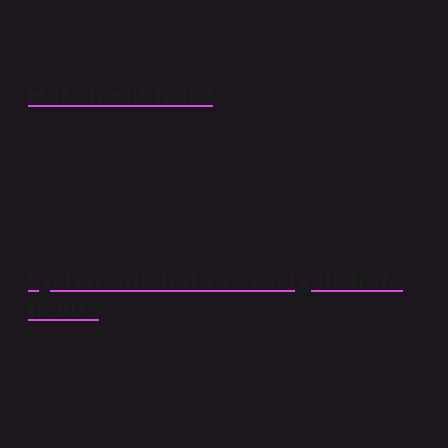
istatistiksel yöntemler özellikle rastgele hataları tahmin
etmek ve bunlarla başa çıkmak için uygundur.
Hata nedir fizik?
Hata nedir? Ölçülen değer ile fiziksel bir niceliğin
gerçek değeri arasındaki farka hata denir. Ölçülen
fiziksel bir niceliğin sayısal değeri, deneysel hatalar
nedeniyle gerçek değeriyle asla ifade edilemez.
Systematik hata ve rastgele hata
nedir?
Rastgele hata, bir ölçümün bir diğerinden biraz farklı
olmasına neden olur. Bir deney sırasında
öngörülemeyen değişikliklerden kaynaklanır.
Sistematik hata, ölçümün her seferinde aynı şekilde