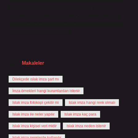
Bu nedenle, imza doğrulaması için temel olarak
kullanılacak olan ilgili tarafın imzalarının bulunduğu
orijinal belgelerin getirilmesi ve doğrulamanın bunlara
dayanarak yapılması gerekir.
Tarih:
Makaleler
Dilekçede ıslak imza şart mı
İmza örnekleri hangi kurumlardan istenir
Islak imza fotokopi çekilir mi
Islak imza hangi renk olmalı
Islak imza ile neler yapılır
Islak imza kaç para
Islak imza kişisel veri midir
Islak imza neden istenir
Islak imza nerelerde kullanılır