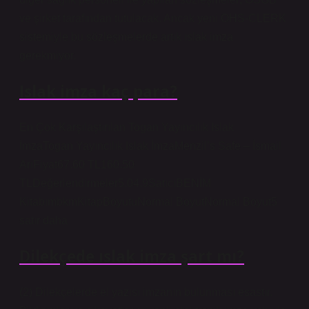
ve şirket tarafından tutulacak. Ancak yeni OHS-CLERK
sistemiyle bu sözleşmelerde artık ıslak imza
gerekmiyor.
Islak imza kaç para?
En Çok Karşılaştırılan Togan Yayıncılık Islak
İmzaTogan Yayıncılık Islak İmzaMenzil’s Safe – İsmail
ArıFiyat67.60 TL160.50
TLDeğerlendirmeler5.04.9SatıcıBENİM
KitabımbkmKitapBoyutuNormal BoyutNormal Boyut5
satır daha
Dilekçede ıslak imza şart mı?
(2) Dilekçelerde el yazısı imzanın bulunması esastır.