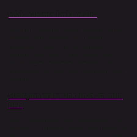
Islak imzanın farkı nedir?
Islak imza ile oluşturulan belgenin çıktısının alınması,
imzalayan olarak belirlenen imzacı tarafından
imzalanması ve kurum içinde eski kanallardan
(belgenin fiziksel iletimi) ve kurum dışında posta
yoluyla iletilmesi gerekmektedir. Elektronik olarak
imzalanmayan veya ıslak imza ile basılmayan belgeler
geçersizdir.
Sözleşmelerde ıslak imza zorunlu
mu?
Bakanlık, sözleşmelerde ıslak imza konusunu açıklığa
kavuşturdu… İş güvenliği uzmanları, şirket hekimleri ve
diğer sağlık personeli ile yapılan sözleşmeler; OSGB