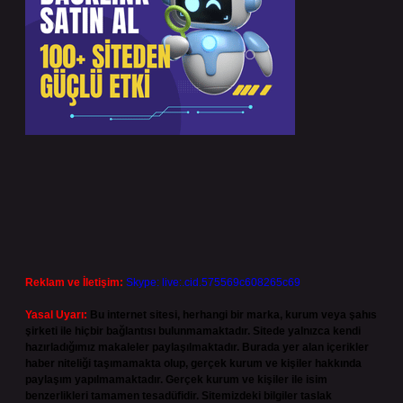
Reklam ve İletişim:
Skype: live:.cid.575569c608265c69
Yasal Uyarı:
Bu internet sitesi, herhangi bir marka, kurum veya şahıs
şirketi ile hiçbir bağlantısı bulunmamaktadır. Sitede yalnızca kendi
hazırladığımız makaleler paylaşılmaktadır. Burada yer alan içerikler
haber niteliği taşımamakta olup, gerçek kurum ve kişiler hakkında
paylaşım yapılmamaktadır. Gerçek kurum ve kişiler ile isim
benzerlikleri tamamen tesadüfidir. Sitemizdeki bilgiler taslak