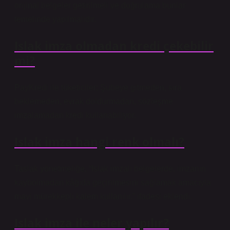
orijinal belgeler getirilmeli ve doğrulama bunlar
temelinde yapılmalıdır.
Islak imza olmadan kredi çekebilir
mi?
PayKredi ile tüketiciler; Şubeye gitmeden, sıra
beklemeden, evrak doldurmadan, sözleşme
imzalamadan kredi kullanabiliyor.
Islak imza hangi renk olmalı?
Taslak yönetmeliğe, “Islak imzalı belgelerde, imzanın
kaybolmadan kâğıda geçirilmesini sağlamak amacıyla
mavi mürekkepli kalem kullanılır.” ifadesi eklendi.
Islak imza ile neler yapılır?