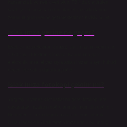
kapsamda biyometrik veri olup, TBK’da öngörülen
yazılı şeklin unsurlarından olan el yazısı kullanma
zorunluluğunu yerine getirmektedirler. KVKK m. 6/f.
Islak imza yerine ne geçer?
Evet, e-imza (elektronik imza) ıslak imzanın yerini alır.
5070 sayılı Elektronik İmzalar Kanunu’na göre
elektronik imza, el yazısıyla atılan imzanın aynı hukuki
geçerliliğe sahip dijital karşılığıdır.
Islak imza fotokopi çekilir mi?
Yargıtay’ın yerleşik içtihatlarına göre, fotokopilere
dayanarak imzaların doğrulanması mümkün değildir.
Bu nedenle, imza doğrulaması için temel olarak
kullanılacak olan ilgili tarafın imzalarının bulunduğu