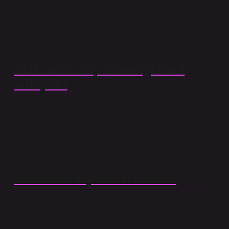
Bildirimler ve şikayetler güvenli elektronik imza yoluyla
da yapılabilir. Talep e-posta yoluyla yapılırsa, Kanunun
7(2) maddesinde belirtilen şartların bildirim ve şikayet
talebinde yer alması gerekir.
Islak imza olup olmadığı nasıl
anlaşılır?
İmza doğrulamasında yapılması gereken en önemli
test, imzanın ayrıntı satırlarının mikroskop altında
incelenmesidir. Bu test, imzanın ıslak imza olup
olmadığını gösterecektir.
Islak imza kişisel veri midir?
Islak imza da biyometrik imza da el ile atıldığı için
KVKK anlamında ve aşağıda açıklayacağımız