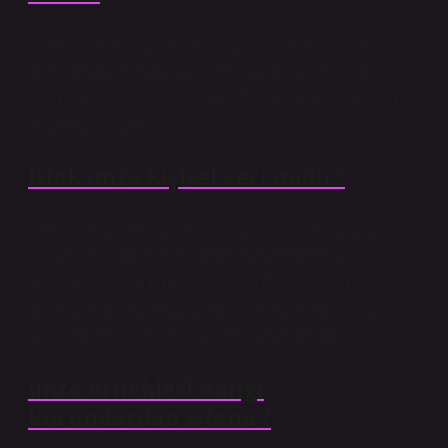
Poliçedeki damga imzası borçlunun ıslak imzası
olmadığından, yukarıda açıklanan imza unsurunu
taşımayan söz konusu poliçe, poliçe niteliğini taşıyan
bir poliçe değildir.
Islak imza kişisel veri midir?
Islak imza da biyometrik imza da el ile atıldığı için
KVKK anlamında ve aşağıda açıklayacağımız
kapsamda biyometrik veri olup, TBK’da öngörülen
yazılı şeklin unsurlarından olan el yazısı kullanma
zorunluluğunu yerine getirmektedirler. KVKK m. 6/f.
İmza örnekleri hangi
kurumlardan istenir?