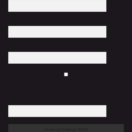
E-Posta*
Web Sitesi
Daha sonraki yorumlarımda kullanılması için adım, e-posta adresim ve
site adresim bu tarayıcıya kaydedilsin.
6 + 2 kaçtır?
*