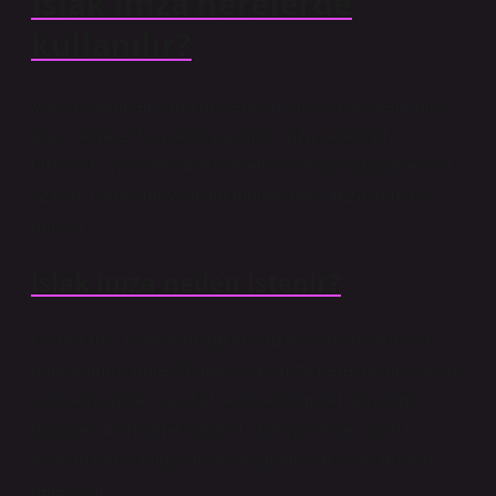
Islak imza nerelerde
kullanılır?
Vasiyetnameler, tapular ve noter tasdikli belgeler gibi
bazı belgeler hala elle yazılmış imza gerektirir.
Özellikle, vasiyetnamelerin etkili olması için genellikle
fiziksel olarak mevcutken mürekkeple imzalanması
gerekir.
Islak imza neden istenir?
Ülkemizde, noterin belgeleri imzalayanların kimliğini
doğrulaması gerektiğinde ıslak imza gerekebilir. Ayrıca,
vasiyetnameler, vakıflar, evlat edinmeler, boşanma
davaları, mahkeme kararları, tahliyeler ve sigorta
anlaşmalarıyla ilgili belirli belgeler için ıslak imzalar
gereklidir.