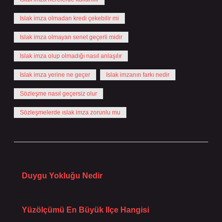
Islak imza olmadan kredi çekebilir mi
Islak imza olmayan senet geçerli midir
Islak imza olup olmadığı nasıl anlaşılır
Islak imza yerine ne geçer
Islak imzanın farkı nedir
Sözleşme nasıl geçersiz olur
Sözleşmelerde ıslak imza zorunlu mu
Önceki Yazı
Duygu Yokluğu Nedir
Sonraki Yazı
Yüzölçümü En Büyük Ilçe Hangisi