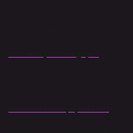
İmza kontrolü yapılabilmesi için öncelikle resmi bir
karar alınması gerekir. Bu karar mahkeme kararı veya
savcılık kararı olabilir. İmza kontrolü yapılıp
yapılmayacağına karar verildikten sonra özel suç
laboratuvarlarında yapılır.
Islak imza yerine ne geçer?
Evet, e-imza (elektronik imza) ıslak imzanın yerini alır.
5070 sayılı Elektronik İmzalar Kanunu’na göre
elektronik imza, el yazısıyla atılan imzanın aynı hukuki
geçerliliğe sahip dijital karşılığıdır.
Islak imza fotokopi çekilir mi?
Yargıtay’ın yerleşik içtihatlarına göre, fotokopilere
dayanarak imzaların doğrulanması mümkün değildir.