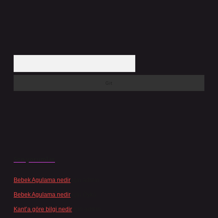
Arama
Son yorumlar
Bebek Agulama nedir
için
admin
Bebek Agulama nedir
için
Öykü
Kant’a göre bilgi nedir
için
admin