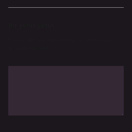
Bir yanıt yazın
E-posta adresiniz yayınlanmayacak.
Gerekli alanlar
*
ile işaretlenmişlerdir
Yorum
İsim*