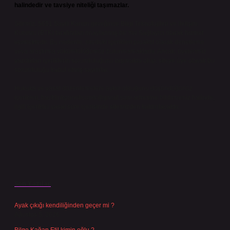
halindedir ve tavsiye niteliği taşımazlar.
Sitemiz, 5651 Sayılı Kanun gereğince Bilgi Teknolojileri ve İletişim
Kurumu (BTK) tarafından onaylanmış bir Yer Sağlayıcı olarak hizmet
vermektedir. Bu nedenle, sitedeki içerikleri proaktif olarak denetleme
veya araştırma yükümlülüğümüz bulunmamaktadır. Ancak, üyelerimiz
yazdıkları içeriklerin sorumluluğunu taşımakta olup, siteye üye olarak bu
sorumluluğu kabul etmiş sayılırlar.
Hukuka ve yasal düzenlemelere aykırı olduğunu düşündüğünüz
içerikleri,
backlinkpanelicomtr@gmail.com
adresine bildirmeniz halinde,
ilgili içerikler yasal süre içerisinde sitemizden kaldırılacaktır.
Son Yazılar
Ayak çıkığı kendiliğinden geçer mi ?
Ağustos 5, 2026