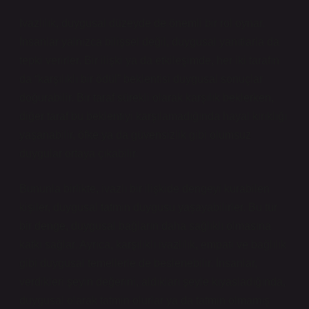
Ivazlılık, duygusal düzeyde de önemli bir rol oynar.
İnsanlar yalnızca bilişsel değil, duygusal yanıtlarla da
tepki verirler. Bir ilişki ya da etkileşimde, her iki tarafın
da “karşılıklı bir ödül” beklentisi duygusal sonuçlar
doğurabilir. Bir taraf sürekli olarak karşılık beklerken,
diğer taraf bu beklentiyi karşılamadığında hayal kırıklığı
yaşanabilir, öfke ya da güvensizlik gibi olumsuz
duygular ortaya çıkabilir.
Bununla birlikte, ivazlı bir ilişkide dengeyi kurabilen
kişiler, duygusal tatmin duygusu yaşayabilirler. Bu tür
bir denge, duygusal bağların daha sağlıklı olmasına
katkı sağlar. Ayrıca, karşılıklı ivazlılık, empati ve bağlılık
gibi duygusal temellerle de beslenebilir. İnsanlar,
verdikleri şeyin değerini, aldıkları şeyle kıyasladığında,
duygusal olarak tatmin olurlar ya da tatmin olmamış