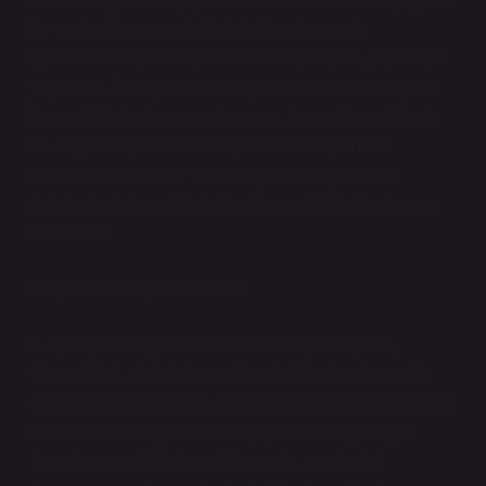
bir şey beklenmesiyle ilgilidir. Bu, ekonomik
işlemlerden kişisel ilişkilere kadar geniş bir yelpazeye
yayılabilir. Örneğin, bir malın ya da hizmetin satışında
bir ivazlılık söz konusu olur; yani, bir taraf karşılığında
bir değer talep eder. Ancak, bu kavram yalnızca
ekonomik bir terimle sınırlı değildir; bireyler arası
ilişkilerde de karşılıklı beklentilerin olduğu bir durumu
ifade eder.
Bilişsel Psikoloji ve Ivazlılık
Bilişsel psikoloji, insanların nasıl düşündüğünü,
öğrendiğini, algıladığını ve hatırladığını inceleyen bir
alandır. Ivazlılık kavramı, bireylerin karşılıklı ilişkilerinde
bir tür mental değerlendirme yapmalarına yol açar.
İnsanlar, genellikle her etkileşimde, yapılan bir