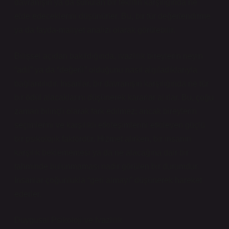
davranışın ya da sunulan bir teklifin karşılığında ne
elde edeceklerini düşünürler. Bu, bir tür değerlendirme
ya da fayda-maliyet analizi olarak görülebilir.
Bilişsel açıdan bakıldığında, ivazlılık bireylerin neyin
“adil” ya da “değerli” olduğunu nasıl algıladıklarıyla
bağlantılıdır. İnsanlar, bir davranışın karşılığında ne tür
bir ödül alacaklarını düşünerek kararlar alırlar. Bu, çoğu
zaman bilinçli olarak fark edilmez; ancak bireylerin
seçimlerini ve karşılıklı etkileşimlerini etkileyen güçlü
bir psikolojik faktördür. Hizmet alırken, bir insanın
karşılık beklememesi ya da ne alacağına dair bir
tahminde bulunmaması nadir görülen bir durumdur.
İnsanlar çoğunlukla “geri almayı” düşünerek hareket
ederler.
Duygusal Psikoloji ve Ivazlılık