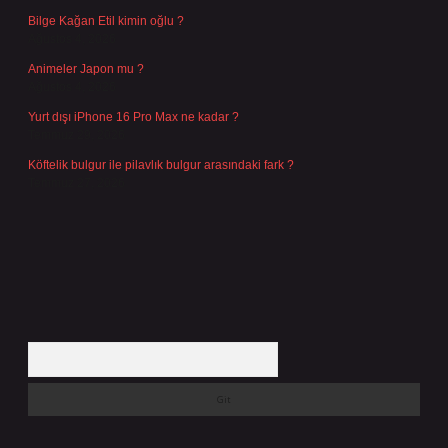
Bilge Kağan Etil kimin oğlu ?
Ağustos 4, 2026
Animeler Japon mu ?
Ağustos 4, 2026
Yurt dışı iPhone 16 Pro Max ne kadar ?
Temmuz 29, 2026
Köftelik bulgur ile pilavlık bulgur arasındaki fark ?
Temmuz 27, 2026
Arama