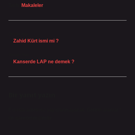
Tarih:
Makaleler
Önceki Yazı
Zahid Kürt ismi mi ?
Sonraki Yazı
Kanserde LAP ne demek ?
Bir yanıt yazın
E-posta adresiniz yayınlanmayacak.
Gerekli alanlar
*
ile işaretlenmişlerdir
Yorum