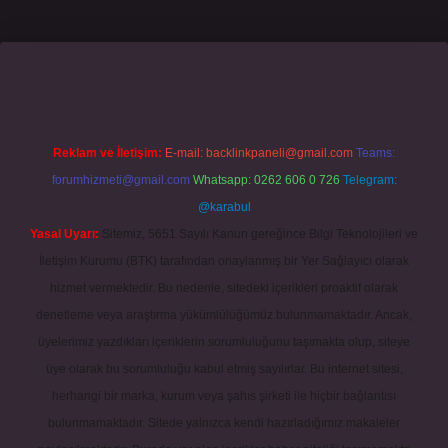
mecasino giriş
grandoperabet
www.betexper.xyz/
Reklam ve İletişim:
E-mail:
backlinkpaneli@gmail.com
Teams:
forumhizmeti@gmail.com
Whatsapp: 0262 606 0 726
Telegram:
@karabul
Yasal Uyarı:
Sitemiz, 5651 Sayılı Kanun gereğince Bilgi Teknolojileri ve
İletişim Kurumu (BTK) tarafından onaylanmış bir Yer Sağlayıcı olarak
hizmet vermektedir. Bu nedenle, sitedeki içerikleri proaktif olarak
denetleme veya araştırma yükümlülüğümüz bulunmamaktadır. Ancak,
üyelerimiz yazdıkları içeriklerin sorumluluğunu taşımakta olup, siteye
üye olarak bu sorumluluğu kabul etmiş sayılırlar. Bu internet sitesi,
herhangi bir marka, kurum veya şahıs şirketi ile hiçbir bağlantısı
bulunmamaktadır. Sitede yalnızca kendi hazırladığımız makaleler