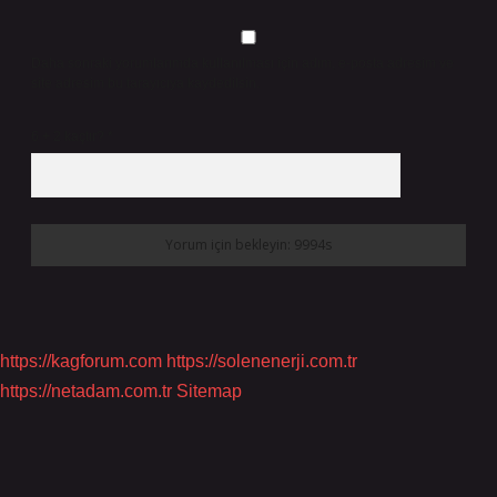
Daha sonraki yorumlarımda kullanılması için adım, e-posta adresim ve
site adresim bu tarayıcıya kaydedilsin.
6 + 2 kaçtır?
*
https://kagforum.com
https://solenenerji.com.tr
https://netadam.com.tr
Sitemap