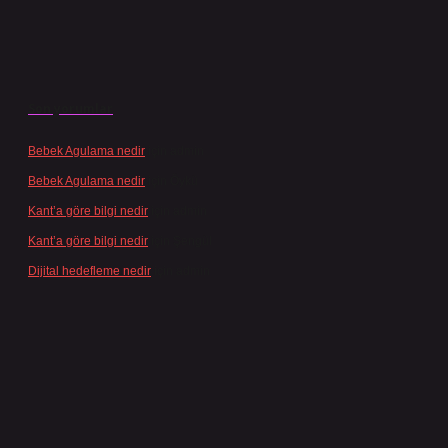
Son yorumlar
Bebek Agulama nedir
için
admin
Bebek Agulama nedir
için
Öykü
Kant’a göre bilgi nedir
için
admin
Kant’a göre bilgi nedir
için
Şengül
Dijital hedefleme nedir
için
admin