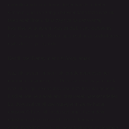
doğrultusunda birbirlerine değer transfer ederler.
Örneğin, güçlü ve zengin bireyler daha fazla ivazlılık
talep edebilirken, daha zayıf ya da dezavantajlı
kesimler, bu taleplerin karşısında bir şey kaybetmiş
hissi yaşayabilirler. Bu da toplumsal huzursuzluklara ve
eşitsizliklere yol açabilir.
Kendi İçsel Deneyimlerinizi Sorgulamak
Ivazlılık kavramı, insan ilişkilerinde neredeyse her
durumda karşımıza çıkar. Peki, siz kendi yaşamınızda
ivazlılıkla ilgili ne düşünüyorsunuz? İnsanlar genellikle
ilişkilerinde ne alacaklarını düşünerek hareket ederler;
bu, duygusal ve bilişsel süreçlerimizle ne kadar
örtüşüyor? Karşılıklı fayda sağlamak üzerindeki
odaklanma, bazen sağlıklı ilişkiler kurmamızı
engelleyebilir mi? Bir ilişki veya toplumsal etkileşimde