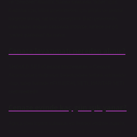
ve “zemzem” dökülür. Sarma sırasında “biber” içilir.
Kadınlar için, külot giyebilmeleri için göğüs ve genital
bölgeye birkaç kat bez yerleştirilir. Bazı çevrelerde,
ölen kadın doğum sırasında öldüyse, kefene bir çift
“yedek pantolon” da konur.
Cenaze levazımatı nereden alınır?
SHOULD SET (Cenaze Malzemeleri – Cenaze
Aksesuarları) doğrudan belediyelere tedarik edilmekte
olup, talep halinde #FUNERAL SETI_MANTAR SETİ
üretilmektedir.
Cenaze evinde kaç gün ışık yanar?
Ayrıca ölen kişinin ruhunun evi kontrol ettiğine inanılır,
bu nedenle ölen kişinin evinde yedi gün boyunca bir