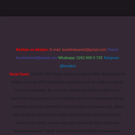
mecasino giriş
grandoperabet
www.betexper.xyz/
Reklam ve İletişim:
E-mail:
backlinkpaneli@gmail.com
Teams:
forumhizmeti@gmail.com
Whatsapp: 0262 606 0 726
Telegram:
@karabul
Yasal Uyarı:
Sitemiz, 5651 Sayılı Kanun gereğince Bilgi Teknolojileri ve
İletişim Kurumu (BTK) tarafından onaylanmış bir Yer Sağlayıcı olarak
hizmet vermektedir. Bu nedenle, sitedeki içerikleri proaktif olarak
denetleme veya araştırma yükümlülüğümüz bulunmamaktadır. Ancak,
üyelerimiz yazdıkları içeriklerin sorumluluğunu taşımakta olup, siteye
üye olarak bu sorumluluğu kabul etmiş sayılırlar. Bu internet sitesi,
herhangi bir marka, kurum veya şahıs şirketi ile hiçbir bağlantısı
bulunmamaktadır. Sitede yalnızca kendi hazırladığımız makaleler