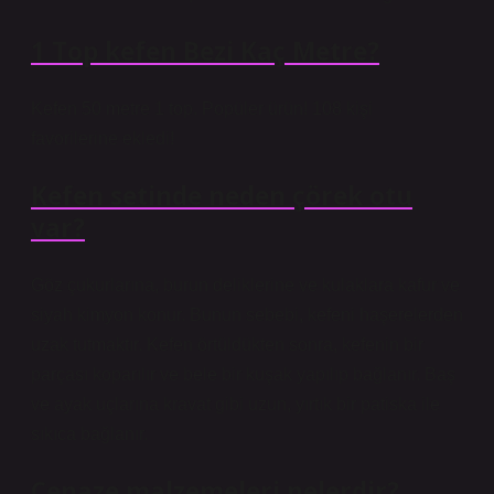
1 Top kefen Bezi Kaç Metre?
Kefen 50 metre 1 top. Popüler ürün! 108 kişi
favorilerine ekledi!
Kefen setinde neden çörek otu
var?
Göz çukurlarına, burun deliklerine ve kulaklara kafur ve
siyah kimyon konur. Bunun sebebi, kefeni haşerelerden
uzak tutmaktır. Kefen örtüldükten sonra, kefenin bir
parçası koparılır ve bele bir kuşak yapılıp bağlanır. Baş
ve ayak uçlarına kravat gibi uzun, yırtık bir patiska ile
sıkıca bağlanır.
Cenaze malzemeleri nelerdir?