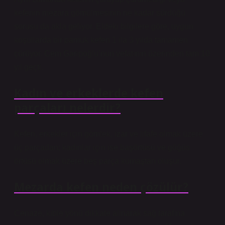
kefenin mezara gömülmesinin ne kadar sürdüğü
sorusu da akla geliyor. Eldeki bilgilere göre, uygun
koşullarda bir pamuk kefen 1 ila 3 yılda tamamen
çürüyor. Cem Garipoğlu’nun vefatının üzerinden tam 10
yıl geçti.
Kadın ve erkeklerde kefen
parçaları nelerdir?
Kefen, erkekler için gömlek, izar ve lifafe olmak üzere
üç parçadan; kadınlar için ise başörtüsü ve göğüs
örtüsü olmak üzere beş parça kumaştan oluşur.
Mezarda kefen neden çözülür?
Cenaze, kıble yönü dikkate alınarak sağ tarafına