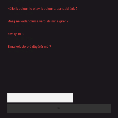
Temmuz 29, 2026
Köftelik bulgur ile pilavlık bulgur arasındaki fark ?
Temmuz 27, 2026
Maaş ne kadar olursa vergi dilimine girer ?
Temmuz 25, 2026
Kiwi iyi mi ?
Temmuz 25, 2026
Elma kolesterolü düşürür mü ?
Temmuz 25, 2026
Arama