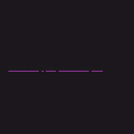
Kefene “kara kimyon tohumu”, “murt yaprağı”, “gül suyu”
ve “zemzem” dökülür. Sarma sırasında “biber” içilir.
Kadınlar için, külot giyebilmeleri için göğüs ve genital
bölgeye birkaç kat bez yerleştirilir. Bazı çevrelerde,
ölen kadın doğum sırasında öldüyse, kefene bir çift
“yedek pantolon” da konur.
Kefen kaç parçadan oluşur?
Erkeğin kefeni Kamîs, İzâr ve Lifafe adı verilen üç parça
kumaştan oluşur. Kamis, boyundan ayaklara kadar
uzanan ve gömlek görevi gören bir kumaştır, İzâr ise
külot veya etek yerine geçer ve baştan ayağa kadar
uzanır. Lifâfe’de ise bandaj uygulanır ve baştan ayağa
kadar uzanır ve baştan ayağa düğümlenir.