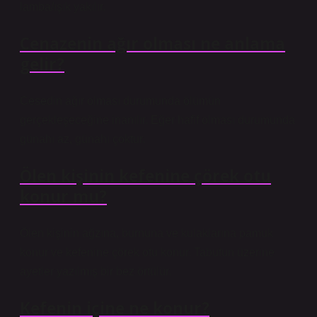
lamba/ışık yakılır.
Cenazenin ağır olması ne anlama
gelir?
Cesedin ağır olması durumunda ölümün
gerçekleşeceğine inanılır. Eğer hafif olması durumunda
günahı az, günahı çoktur.
Ölen kişinin kefenine çörek otu
konur mu?
Ölen kişinin ağzına, burnuna ve kulaklarına pamuk
konur ve kefenine çörek otu konur. Tabutun üzerine
ayetler yazılmış bir bez örtülür.
Kefenin içine ne konur?