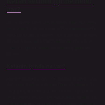
Kefen setinin içinde neler
var?
Bu set, cenaze töreni sırasında ölüyü örten ve yıkayan
belirli kişiler tarafından kullanılır. Ekip içerisinde; kefen,
sünger, peştamal, pamuk ve eldiven gibi farklı ihtiyaçlar
bulunur. Ayrıca, siyah kimyon tohumları, gül suyu ve
güzel ve doğal bir kokuya sahip sabun çeşitleri de
bulunur.
Kefenin içinde ne var?
Erkekler için kamis, izar, lifefe; kadınlar için kamis, izar,
lifafe, baş örtüsü ve göğüslerin üzerine bağlanmış bir
bezden oluşur. Yeterli bez yoksa erkekler için izar ve
lifafe, kadınlar için izar, lifafe ve başörtüsü yeterlidir. Bu
miktar bulunamazsa, ceset bir beze sarılarak gömülür.