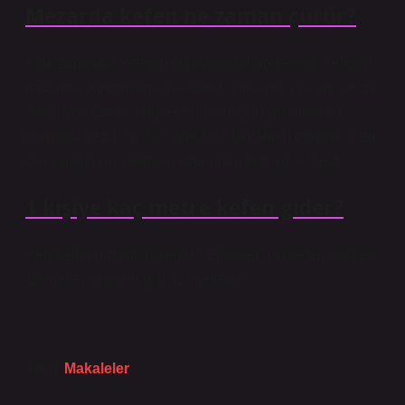
Mezarda kefen ne zaman çürür?
Aynı zamanda kefenin çürüyüp çürümeyeceği, kefenin
mezarda çürümesinin ne kadar süreceği gibi sorular da
soruluyor. Eldeki bilgilere göre uygun şartlarda bir
pamuklu bez 1 ila 3 yıl arasında tamamen çürüyor. Cem
Garipoğlu’nun vefatının üzerinden tam 10 yıl geçti.
1 kişiye kaç metre kefen gider?
Kefenlerin ölçüleri nelerdir? Erkekler için kefen ölçüleri
10 metre, kadınlar için 12 metredir.
Tarih:
Makaleler