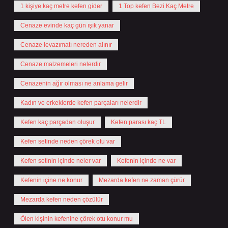
1 kişiye kaç metre kefen gider
1 Top kefen Bezi Kaç Metre
Cenaze evinde kaç gün ışık yanar
Cenaze levazımatı nereden alınır
Cenaze malzemeleri nelerdir
Cenazenin ağır olması ne anlama gelir
Kadın ve erkeklerde kefen parçaları nelerdir
Kefen kaç parçadan oluşur
Kefen parası kaç TL
Kefen setinde neden çörek otu var
Kefen setinin içinde neler var
Kefenin içinde ne var
Kefenin içine ne konur
Mezarda kefen ne zaman çürür
Mezarda kefen neden çözülür
Ölen kişinin kefenine çörek otu konur mu