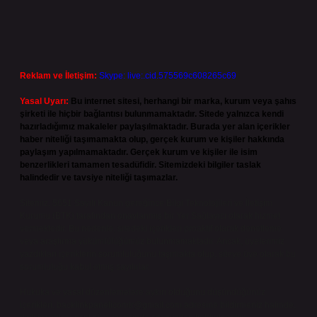
Reklam ve İletişim:
Skype: live:.cid.575569c608265c69
Yasal Uyarı:
Bu internet sitesi, herhangi bir marka, kurum veya şahıs
şirketi ile hiçbir bağlantısı bulunmamaktadır. Sitede yalnızca kendi
hazırladığımız makaleler paylaşılmaktadır. Burada yer alan içerikler
haber niteliği taşımamakta olup, gerçek kurum ve kişiler hakkında
paylaşım yapılmamaktadır. Gerçek kurum ve kişiler ile isim
benzerlikleri tamamen tesadüfidir. Sitemizdeki bilgiler taslak
halindedir ve tavsiye niteliği taşımazlar.
Sitemiz, 5651 Sayılı Kanun gereğince Bilgi Teknolojileri ve İletişim
Kurumu (BTK) tarafından onaylanmış bir Yer Sağlayıcı olarak hizmet
vermektedir. Bu nedenle, sitedeki içerikleri proaktif olarak denetleme
veya araştırma yükümlülüğümüz bulunmamaktadır. Ancak, üyelerimiz
yazdıkları içeriklerin sorumluluğunu taşımakta olup, siteye üye olarak bu
sorumluluğu kabul etmiş sayılırlar.
Hukuka ve yasal düzenlemelere aykırı olduğunu düşündüğünüz
içerikleri,
backlinkpanelicomtr@gmail.com
adresine bildirmeniz halinde,