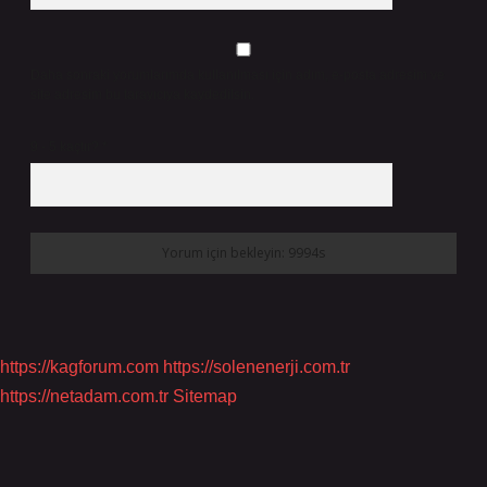
Daha sonraki yorumlarımda kullanılması için adım, e-posta adresim ve
site adresim bu tarayıcıya kaydedilsin.
9 - 5 kaçtır?
*
https://kagforum.com
https://solenenerji.com.tr
https://netadam.com.tr
Sitemap