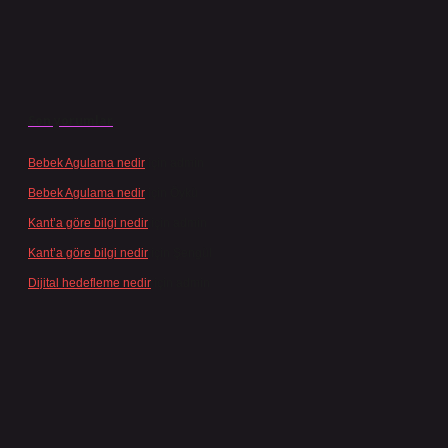
Son yorumlar
Bebek Agulama nedir
için
admin
Bebek Agulama nedir
için
Öykü
Kant’a göre bilgi nedir
için
admin
Kant’a göre bilgi nedir
için
Şengül
Dijital hedefleme nedir
için
admin