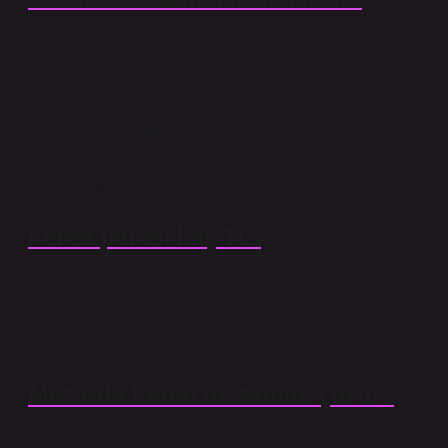
Cenaze yıkama setinin içeriği genellikle 8 veya 10
metre kefen, vücut ve baş örtüleri, peştamal, pamuk, gül
suyu, sünger, çörek otu, maske ve sıvı sabundan
oluşur. Cenaze seti şu anki haliyle en temel ihtiyaçları
karşılar ancak özel isteklere göre set içeriğine
eklemeler yapılabilir.
Kefen parası kaç TL?
Cevap 7: Cenaze yardımı tutarları; 2018 yılında 595,-
TL, 2019 yılında 716,-TL, 2020 yılında 801,-TL, 2021
yılında 918,-TL, 2022 yılında 1.250,-TL’dir.
Mezarda kefen ne zaman çürür?
Aynı zamanda kefenin çürüyüp çürümediği veya