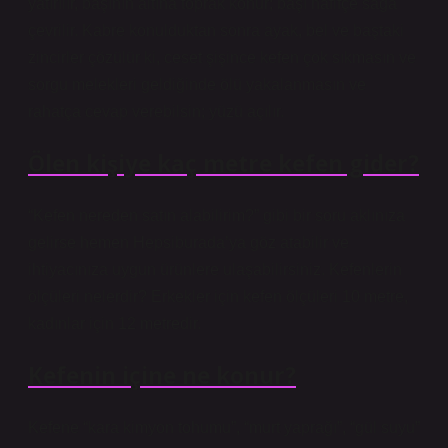
yatırılır, başının altına toprak konur; başı hafifçe sağa
çevrilir. Kabre konulduktan sonra ayak, bel ve baştaki
zincirler çözülür ki, ceset şişince kefen çok sıkmasın ve
sorgu melekleri geldiğinde ölü yakalanmasın ve
rahatça cevap verebilsin; yüzü açılır.
Ölen kişiye kaç metre kefen gider?
“Kefen nereden satın alabilirim?” gibi bir soru aklınıza
gelirse hemen Hepsiburada’ya göz atabilir ve
ihtiyacınıza uygun ürünlere ulaşabilirsiniz. Kefenlerin
ölçüleri nelerdir? Erkekler için kefen ölçüleri 10 metre,
kadınlar için 12 metredir.
Kefenin içine ne konur?
Kefene “kara kimyon tohumu”, “murt yaprağı”, “gül suyu”