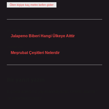
Ölen kişiye kaç metre kefen gider
Önceki Yazı
Jalapeno Biberi Hangi Ülkeye Aittir
Sonraki Yazı
Meşrubat Çeşitleri Nelerdir
Bir yanıt yazın
E-posta adresiniz yayınlanmayacak.
Gerekli alanlar
*
ile işaretlenmişlerdir