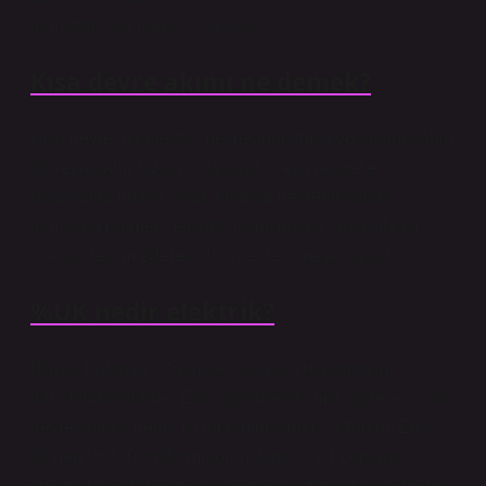
olmaktan çok daha iyi çalışıyor.
Kısa devre akımı ne demek?
Kısa devre, bir elektrik devresinde farklı voltajlara sahip
iki veya daha fazla nokta kasıtlı veya rastgele
olduğunda ortaya çıkar. Anahtar devrede kapalı
olmasına rağmen, elektrik akımı düşük veya sıfır bir
noktayı teslim ederek alıcıyı elde etmeye çalışır.
%UK nedir elektrik?
Büyük Britanya% “göreceli kısa devre gerginliği”
transformatöründe. Eski öğretmenlerimiz “göreceli kısa
devre voltajı” derdi. İki tür tanım vardır; İlk tanım; En iyi
bilinen tarif. Transformatörün ikincisi, bir personel
kullanarak 3 fazlı bir kısa devreye sahip bir kısa devre