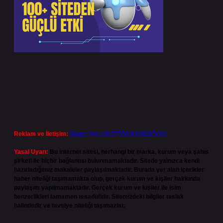
Reklam ve İletişim:
Skype: live:.cid.575569c608265c69
Yasal Uyarı:
Bu internet sitesi, herhangi bir marka, kurum veya şahıs
şirketi ile hiçbir bağlantısı bulunmamaktadır. Sitede yalnızca kendi
hazırladığımız makaleler paylaşılmaktadır. Burada yer alan içerikler
haber niteliği taşımamakta olup, gerçek kurum ve kişiler hakkında
paylaşım yapılmamaktadır. Gerçek kurum ve kişiler ile isim
benzerlikleri tamamen tesadüfidir. Sitemizdeki bilgiler taslak
halindedir ve tavsiye niteliği taşımazlar.