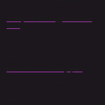
oluşturulan kısa devre, sigortanın reddedilmesine
neden olabilir.
Trafoya DC akım uygulanırsa ne
olur?
Transformatöre elektrik uygulanırsa ne olur? Akım (DC),
alternatif akım (AC) ile çalışmak için transformatörlere
uygulanırsa, manyetik alan sabit kalır ve ikincil
sargımda gerginlik yoktur.
Priz neden kısa devre yapar?
Kısa devreye neden olabilir: Arızalı elektrikli cihazlar
veya bileşenler kısa mesafelere neden olabilir. Hasarlı
soketler, anahtarlar, ışıklar, cihazlar veya diğer elektrikli
cihazlar örnek olarak belirtilebilir. Elektrik devresinin