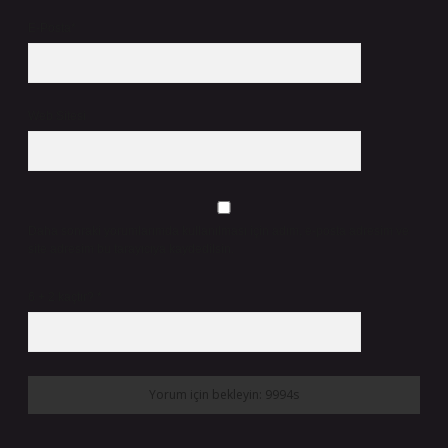
E-Posta*
Web Sitesi
Daha sonraki yorumlarımda kullanılması için adım, e-posta adresim ve
site adresim bu tarayıcıya kaydedilsin.
6 + 2 kaçtır?
*