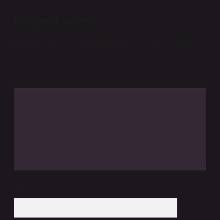
Bir yanıt yazın
E-posta adresiniz yayınlanmayacak.
Gerekli alanlar
*
ile işaretlenmişlerdir
Yorum
İsim*