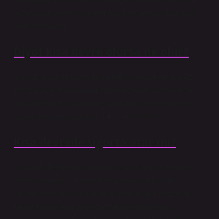
olduğunda, akım sıvı elektriğini anıt gerginliğine akan
voltajın oranıdır.
Diyot kısa devre olursa ne olur?
Yolsuz (açık) bir diyot, akımı her iki yönde de akmaz.
Diyot açık olduğunda, multimetrede her iki yönde de
görüntülenir. Kısa bir daire diyotunda, her iki yönde
aynı voltaj atığı (yaklaşık 0.4 V) görülebilir.
Kısa devrede sigorta atar mı?
Aşırı yük: Devrenin yük kapasitesi aşıyorsa, elektrik
devresine bağlı cihazların tüm akım gereksinimi
sigortalanabilir. Kısa Devre: Bir devredeki pozitif ve
negatif kabloların doğrudan teması tarafından