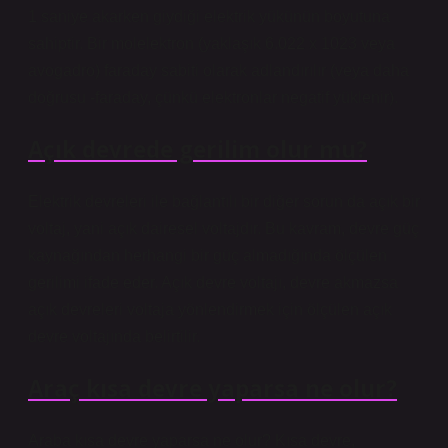
1 saniye akarken giydiği elektrik yükünün boyutuna
sahiptir. Bir molelektron (yaklaşık 6.022 x 1023 veya
avogadro) faraday sabiti olarak adlandırılır (veya daha
doğrusu -faraday, çünkü elektronlar negatif yüklenir).
Açık devrede gerilim olur mu?
Elektrik devreleri ile bağlantılı bir diğer sorun da açık bir
voltaj, yani açık dairesel voltajdır. Bu kavram, devre güç
kaynağından herhangi bir güç almadığında ölçülen
gerilimi ifade eder. Açık devre voltajı, devre akmazsa
açık devreleri voltaja yönlendirmek için ölçülen açık
devre voltajında ​​belirtilir.
Araç kısa devre yaparsa ne olur?
Araba kısa devre yaparsa ne olur? Kısa devre,