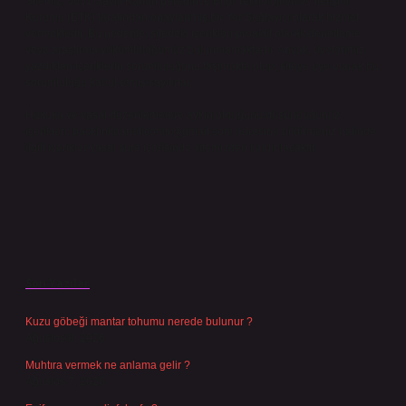
Sitemiz, 5651 Sayılı Kanun gereğince Bilgi Teknolojileri ve İletişim
Kurumu (BTK) tarafından onaylanmış bir Yer Sağlayıcı olarak hizmet
vermektedir. Bu nedenle, sitedeki içerikleri proaktif olarak denetleme
veya araştırma yükümlülüğümüz bulunmamaktadır. Ancak, üyelerimiz
yazdıkları içeriklerin sorumluluğunu taşımakta olup, siteye üye olarak bu
sorumluluğu kabul etmiş sayılırlar.
Hukuka ve yasal düzenlemelere aykırı olduğunu düşündüğünüz
içerikleri,
backlinkpanelicomtr@gmail.com
adresine bildirmeniz halinde,
ilgili içerikler yasal süre içerisinde sitemizden kaldırılacaktır.
Son Yazılar
Kuzu göbeği mantar tohumu nerede bulunur ?
Ağustos 8, 2026
Muhtıra vermek ne anlama gelir ?
Ağustos 7, 2026