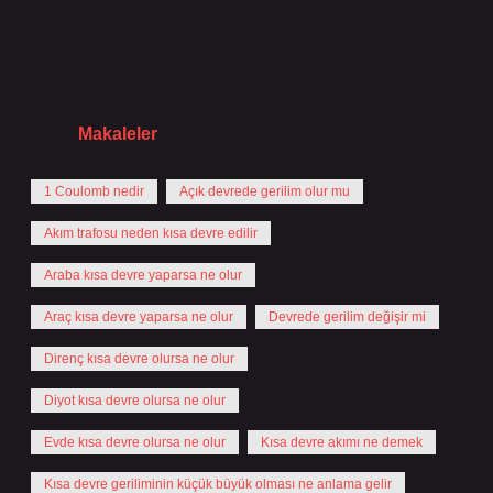
yerçekimi potansiyeli üretir.
Tarih:
Makaleler
1 Coulomb nedir
Açık devrede gerilim olur mu
Akım trafosu neden kısa devre edilir
Araba kısa devre yaparsa ne olur
Araç kısa devre yaparsa ne olur
Devrede gerilim değişir mi
Direnç kısa devre olursa ne olur
Diyot kısa devre olursa ne olur
Evde kısa devre olursa ne olur
Kısa devre akımı ne demek
Kısa devre geriliminin küçük büyük olması ne anlama gelir