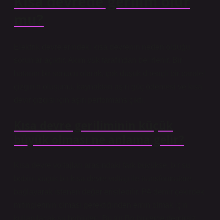
Kısa devrede gerilim olur
mu?
Elektrik devrelerindeki kısa devrenin neden olduğu
sorunlar açıktır. Akım yük tarafından belirlenir. Bir
hatanın bir sonucu olarak, çok düşük dirençli bir paralel
çizginin oluşumu, kaynaktan aşırı güç ödemesi ve kısa
devir çizgisi için aşırı performans çıktı.
Kısa devre geriliminin küçük
büyük olması ne anlama gelir?
Kısa devre voltajları arasındaki fark büyükse, bir su
bobini küçük bir kısa devre voltajı ile transformatöre
bağlayarak istenen değer erişilebilir. PA demir çekirdek
mitinglerinin olması gerektiğinden emin olmak için
kullanılacak su bobinleri. Bu tür Bo binlerce demirsiz