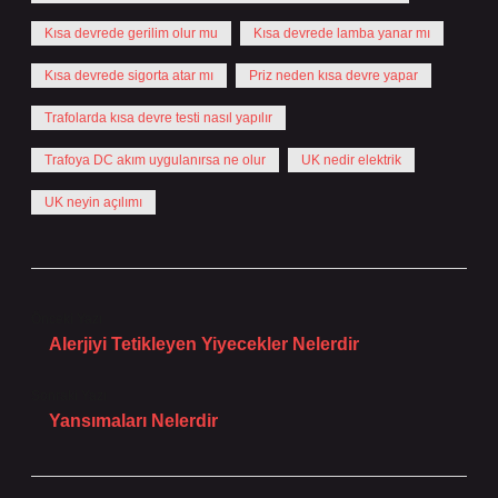
Kısa devrede gerilim olur mu
Kısa devrede lamba yanar mı
Kısa devrede sigorta atar mı
Priz neden kısa devre yapar
Trafolarda kısa devre testi nasıl yapılır
Trafoya DC akım uygulanırsa ne olur
UK nedir elektrik
UK neyin açılımı
Önceki Yazı
Alerjiyi Tetikleyen Yiyecekler Nelerdir
Sonraki Yazı
Yansımaları Nelerdir