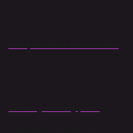
aracınızın çalışmasını ve ciddi hasara neden olmasını
engelleyebilir. Pilin Kısa Devresi: Pil kısa devre
yaparsa, aşırı elektrik elektrik sistemindeki diğer
bileşenlere akabilir ve ona zarar verebilir.
Direnç kısa devre olursa ne olur?
Kısa devre hatası daha az direnç nedeniyle oldukça
yüksektir. Bu yüksek akım termal enerjiye dönüştürülür.
Kısa devrenin tersi, iki düğüm arasında sonsuz bir
direnç kaynağı olan açık devrelerdir. Başka bir deyişle,
arıza akımının yanlış yolu olay anlamına gelir.
Devrede gerilim değişir mi?
Atomlar bir devredeki gerginliğin etkisi altındaysa,
bileşenler potansiyel bir fark olarak bilinen bir