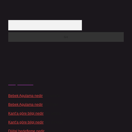
Arama
Son yorumlar
Bebek Agulama nedir
için
admin
Bebek Agulama nedir
için
Öykü
Kant’a göre bilgi nedir
için
admin
Kant’a göre bilgi nedir
için
Şengül
Dijital hedefleme nedir
için
admin