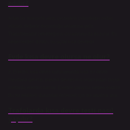
edilir?
Artan bir manyetik akış, çevredeki çekirdeğin voltajı
yüksek değerle doyurduğu anlamına gelir.
Transformatör çekirdeğinin izolasyonu da bozulur. Bu
nedenlerden dolayı, bu uçlar kısa devredir.
Evde kısa devre olursa ne olur?
3. Elektrik kısa devre kurulumunda kısa bir devre
meydana gelirse, elektrik devresinin ortamından büyük
miktarda elektrik başlar. Elektrik yangına neden olabilir.
Bu tür tehlikeli durumları önlemek için bir anahtar atar.
Trafolarda kısa devre testi nasıl
yapılır?