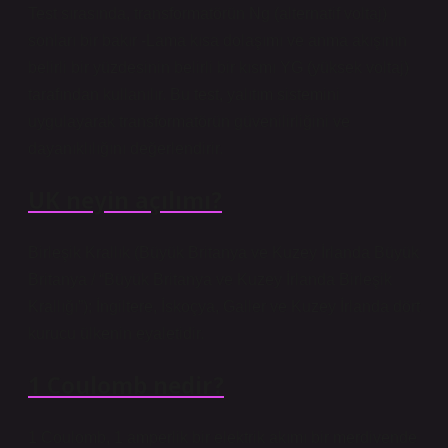
Test sırasında, transformatörün Ng (alternatif voltaj)
sonları bir bakır -Lama kısa dolaşımı ve anma akışının
belirli bir yüzdesinin belirli bir kısmı YG (yüksek voltaj)
tarafından kullanılır. Bu test, yalıtım sistemini
uygulayarak transformatörün güvenilirliğini ve
dayanıklılığını değerlendirir.
UK neyin açılımı?
Birleşik Krallık (Büyük Britanya ve Kuzey İrlanda Büyük
Britanya / “Büyük Britanya ve Kuzey İrlanda Birleşik
Krallığı”); İngiltere, İskoçya, Galler ve Kuzey İrlanda dört
kurucu ülkenin eyaletidir.
1 Coulomb nedir?
1 Coulomb, 1 amperlik bir elektrik akımı bir merdivende