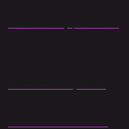
yanlış bağlanması veya tellerin yanlış yerleştirilmesi
kısa devreye neden olabilir.
Araba kısa devre yaparsa ne olur?
Araba kısa devre yaparsa ne olur? Kısa devre,
aracınızın çalışmasını ve ciddi hasara neden olmasını
engelleyebilir. Pilin Kısa Devresi: Pil kısa devre
yaparsa, aşırı elektrik elektrik sistemindeki diğer
bileşenlere akabilir ve ona zarar verebilir.
Kısa devrede lamba yanar mı?
Kısa devre olur olmaz devre kesilir ve bir uyarı lambası
yanar.
Akım trafosu neden kısa devre