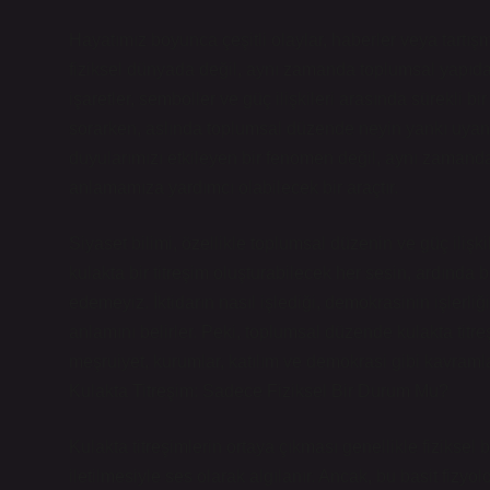
Hayatımız boyunca çeşitli olaylar, haberler veya tartışma
fiziksel dünyada değil, aynı zamanda toplumsal yapıda d
işaretler, semboller ve güç ilişkileri arasında sürekli b
sorarken, aslında toplumsal düzende neyin yankı uyand
duyularımızı etkileyen bir fenomen değil, aynı zamanda so
anlamamıza yardımcı olabilecek bir araçtır.
Siyaset bilimi, özellikle toplumsal düzenin ve güç ili
kulakta bir titreşim oluşturabilecek her sesin, ardında b
edemeyiz. İktidarın nasıl işlediği, demokrasinin işlerliği
anlamını belirler. Peki, toplumsal düzende kulakta titr
meşruiyet, kurumlar, katılım ve demokrasi gibi kavram
Kulakta Titreşim: Sadece Fiziksel Bir Durum Mu?
Kulakta titreşimlerin ortaya çıkması genellikle fiziksel
iletilmesiyle ses olarak algılanır. Ancak, bu basit fizyo