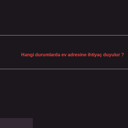
Sonraki Yaz
Hangi durumlarda ev adresine ihtiyaç duyulur ?
le işaretlenmişlerdir