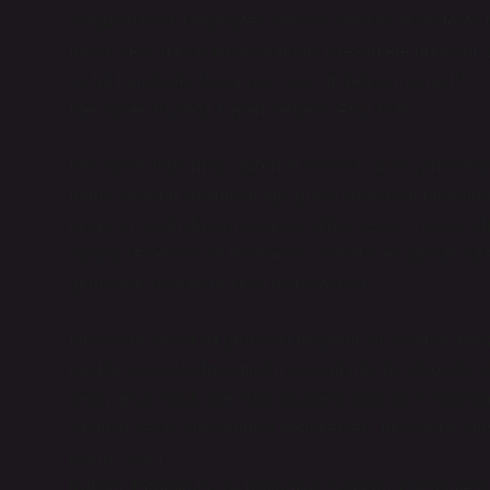
sorgulanabilir. Geçmişteki pek çok devrim ve protesto h
halkın sesi, halkın kulaklarındaki titreşimlere dönüşür. 
bu tür hareketler toplumda nasıl bir değişim yaratır?
İdeolojiler: Kulakta Çalan Seslerin Arka Planı
İdeolojiler, toplumsal düzende seslerin nasıl yankılandı
hangi seslerin susturulacağı, güçlü ideolojiler tarafınd
belirli bir sesin duyulmasına ve diğer seslerin baskı alt
piyasa seslerinin ve ekonomik çıkarların en yüksek ses
genellikle susturulur veya marjinalleşir.
İdeolojiler, belirli bir gruba ait değerleri ve çıkarları 
belirler. Kulakta titreşimlerin kaynağında bu ideolojik
sesin arkasındaki ideolojik yapılarla doğrudan ilişkilidir
sınıfının sesini yükseltmeyi hedeflerken, neoliberal ideo
plana çıkarır.
Katılım: Demokrasi ve Toplumsal Seslerin Yükselmesi