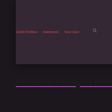
Gizlilik Politikası
Hakkımızda
Yasal Uyarı
Kulakta titreşim ned
Tarih: Ocak 29, 2026
Kulakta Titreşim Neden Olur? Siyaset Bilimi Perspektif