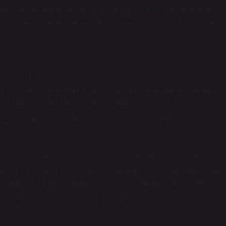
areketi, bu meşruiyet krizinin yansımasıdır. Birçok devrimde,
Bu sesler, sadece bireysel değil, kolektif bir güç oluşturur. Peki,
ğını belirleyen bir diğer önemli faktördür. Hangi seslerin duyulu
an şekillendirilir. Egemen ideolojiler, toplumun her kesiminde
ında tutulmasına neden olabilir. Örneğin, kapitalist toplumlar,
le duyulmasını sağlarken, sosyal adalet isteyen gruplar
halkla paylaşır ve bu paylaşım, toplumsal düzenin nasıl işlediğini
 yapılar da bulunur. Bir sesin güç kazanması ve yankılanması, o
. Örneğin, tarihsel olarak sosyalist ve komünist ideolojiler, işçi
lojiler genellikle bireysel özgürlükleri ve piyasa seslerini ön