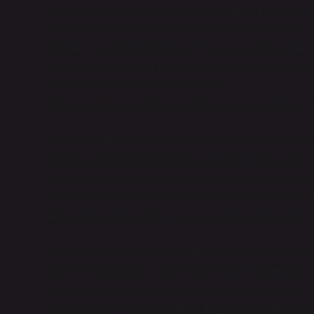
toplumsal seslerin de metaforik bir ifadesidir. Sesin b
gösterisi olduğunu gösterir. Örneğin, bir devrim ya da
“titreşim” yaratır. Bu titreşim, bir halkın sesini duyurmak
toplumsal ve politik bir sesin yankısı olabilir. İşte bu
düzenin bir parçası olarak aramalıyız.
İktidar ve Meşruiyet: Toplumsal Düzenin Temel Dinamik
İktidar, toplumları şekillendiren en temel yapıdır. İktidar
kimlerin seslerinin duyulup duyulmadığı konusunda belir
duyuramayanların veya güçlülerin baskı altında tutmaya 
Modern devletler, toplumlarının katılımını teşvik ederk
mekanizmalar kurar. Bu ikili süreç, meşruiyetin temeller
Meşruiyet, iktidarın toplum tarafından kabul edilmesi v
biçiminin meşruiyetini kabul etmeyi ya da reddetmeyi 
seslerine, yani kulaktaki titreşimlere dayalıdır. Demokra
katılımın etkili olmasına bağlıdır. Eğer bir hükümet, h