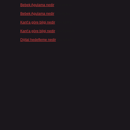
Bebek Agulama nedir
için
admin
Bebek Agulama nedir
için
Öykü
Kant’a göre bilgi nedir
için
admin
,
Kant’a göre bilgi nedir
için
Şengül
Dijital hedefleme nedir
için
admin