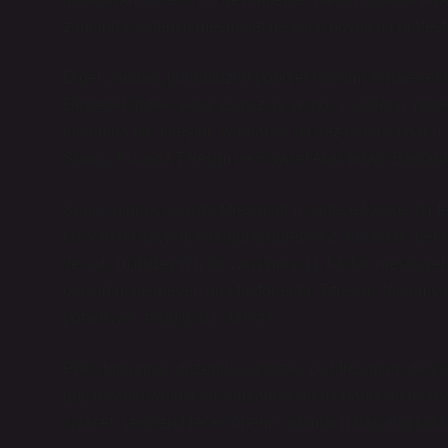
zamanda sistemin meşruiyetine karşı büyük bir protesto
Diğer yandan, günümüzün popüler toplumsal hareketleri
Devletleri’ndeki ırksal eşitsizliği ve polis şiddetini pr
toplumda bir “titreşim” yaratarak, bir kez daha iktidarı
Sonuç: Kulakta Titreşim ve Siyaset Arasındaki Bağlant
Sonuç olarak, kulakta titreşimlerin sadece fiziksel bi
taşıyan bir kavram olduğunu görebiliriz. Kulaktaki her ti
ve katılım düzeyinin bir yansımasıdır. İktidar, meşruiyet,
olacağını belirleyen ana faktörlerdir. Titreşim, toplum
potansiyeli taşıdığı bir süreçtir.
Peki, toplumsal düzende kulaktaki bu titreşimleri değişt
güçlü yankı yapmasını sağlamak adına hangi adımlar atı
siyaseti şekillendirecek önemli adımların başlangıcıdır.