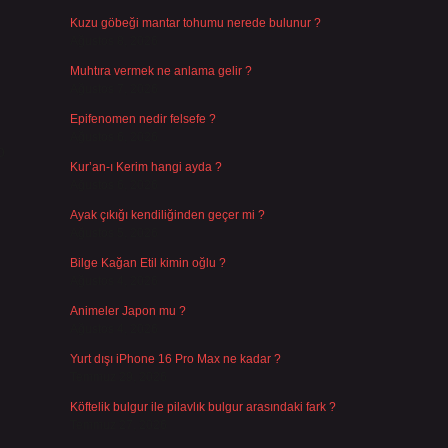
Kuzu göbeği mantar tohumu nerede bulunur ?
Ağustos 8, 2026
Muhtıra vermek ne anlama gelir ?
Ağustos 7, 2026
Epifenomen nedir felsefe ?
Ağustos 6, 2026
p
Kur’an-ı Kerim hangi ayda ?
Ağustos 6, 2026
Ayak çıkığı kendiliğinden geçer mi ?
Ağustos 5, 2026
Bilge Kağan Etil kimin oğlu ?
Ağustos 4, 2026
Animeler Japon mu ?
Ağustos 4, 2026
Yurt dışı iPhone 16 Pro Max ne kadar ?
Temmuz 29, 2026
Köftelik bulgur ile pilavlık bulgur arasındaki fark ?
Temmuz 27, 2026