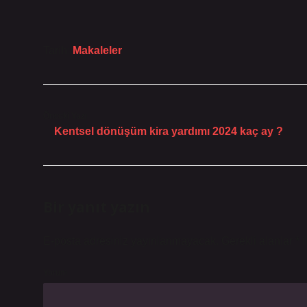
Tarih:
Makaleler
Önceki Yazı
Kentsel dönüşüm kira yardımı 2024 kaç ay ?
Bir yanıt yazın
E-posta adresiniz yayınlanmayacak.
Gerekli alanlar
*
i
Yorum