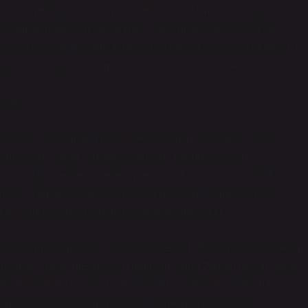
ir siyasi metin gibi duyulması, sesin aynı zamanda bir güç
 toplumsal hareketin yükselmesi, toplumsal düzende bir tür
 için kullanılan toplumsal güçtür. Kulakta fizyolojik bir titreşim,
 bağlamda, kulakta titreşim neden olur sorusunun cevabını, sosyal
leri
 ilişkileri, toplumların nasıl işlediği, kimin söz sahibi olduğu,
leyici rol oynar. Kulaktaki titreşim, toplumda sesini
çalıştığı bireylerin deneyimlerinin bir yansıması olabilir.
en aynı zamanda bireylerin seslerini kontrol etmek için de
ini sorgulayan bir dinamiği beraberinde getirir.
e yönetim biçimlerinin haklı görülmesidir. Toplumlar, bir yönetim
seçerler. Ancak meşruiyetin temelleri çoğu zaman halkın güçlü
tik toplumlarda, iktidarın meşruiyeti, yurttaşların katılımına ve b
alkın sesine kulak vermiyorsa, bu yönetimin meşruiyeti