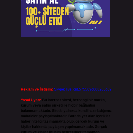
Reklam ve İletişim:
Skype: live:.cid.575569c608265c69
Yasal Uyarı:
Bu internet sitesi, herhangi bir marka,
kurum veya şahıs şirketi ile hiçbir bağlantısı
bulunmamaktadır. Sitede yalnızca kendi hazırladığımız
makaleler paylaşılmaktadır. Burada yer alan içerikler
a
haber niteliği taşımamakta olup, gerçek kurum ve
kişiler hakkında paylaşım yapılmamaktadır. Gerçek
kurum ve kişiler ile isim benzerlikleri tamamen