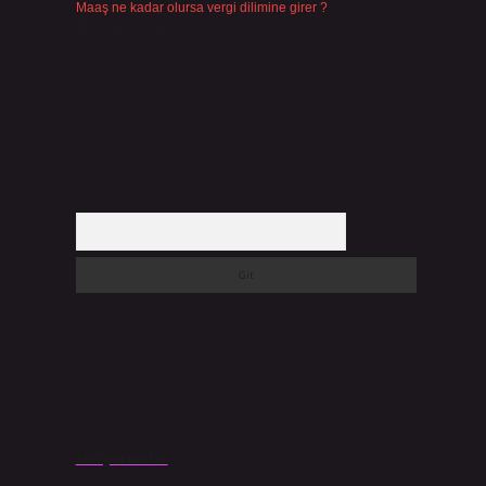
Maaş ne kadar olursa vergi dilimine girer ?
Temmuz 25, 2026
Arama
e
Son yorumlar