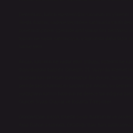
Demokrasi, halkın egemenliğini savunan bir yönetim biçi
ilkedir. Katılım, sadece seçimlere katılmakla sınırlı de
yönetim biçimleri üzerinde aktif olarak fikir belirtmeyi de
toplum ne kadar katılımcıysa, o toplumda daha fazla ses
haline gelir.
Ancak, katılımın ne kadar etkili olduğu, sistemin ne ka
duyulduğuna bağlıdır. Örneğin, 21. yüzyılda internet 
gruplara katılım fırsatı sunmuştur. Bu durum, toplumsal y
şekilde ses çıkarmasını sağlamıştır. Ancak, bu seslerin
yurttaşların katılım hakkının ne derece tanındığına bağlı
Güncel Siyasi Olaylar ve Kulakta Titreşimler
Günümüzde, birçok ülkede siyasi hareketler ve protestol
Arap Baharı sırasında, Ortadoğu’daki halk ayaklanmala
insana tanıklık etti. Bu devrimlerde, halkın kulaklarında 