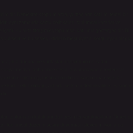
midir. Demokratik toplumlarda, yurttaşların katılımı temel bir
ğildir; aynı zamanda kamu politikaları, toplumsal kararlar ve
 içerir. Kulakta titreşimler, toplumsal katılımın göstergesidir. Bir
 yükselir ve bu sesler, iktidarın meşruiyetini sorgulayan bir güç
dar açık olduğuna ve yurttaşların seslerinin ne kadar
ve sosyal medya, daha önce sesini duyuramayan bireylere ve
apıları değiştirmiş, insanların iktidara karşı daha güçlü bir
 ne kadar etkili olduğu, aslında sistemin demokratik işleyişine v
dır.
ar, toplumların kulaklarında titreşimler yaratmaktadır. Örneğin,
rı, toplumsal düzenin sesini duyurmak isteyen milyonlarca
yankılanan titreşimler, sadece fizyolojik bir etki değil, aynı