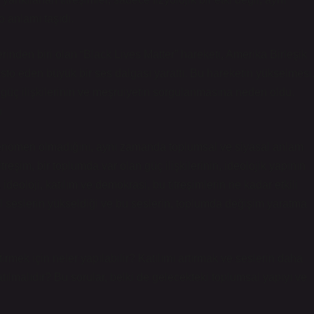
 anlamı taşıdı.
nden biri olan “Black Lives Matter” hareketi, Amerika Birleşik
otesto eden büyük bir ses dalgası yarattı. Bu hareketin yükselmesi
n, güç ilişkilerinin ve meşruiyetin sorgulanmasına neden oldu.
ı
r fenomen olmadığını, aynı zamanda toplumsal ve siyasal anlam
treşim, bir toplumda var olan güç ilişkilerinin, ideolojik yapının
 ideoloji, katılım ve demokrasi, bu titreşimlerin ne kadar etkili
sal seslerin yükseldiği ve bu seslerin, toplumda değişim yaratma
irmek için neler yapılabilir? Katılımı artırmak ve seslerin daha
lmalıdır? Bu sorular, belki de gelecekteki toplumsal yapıyı ve