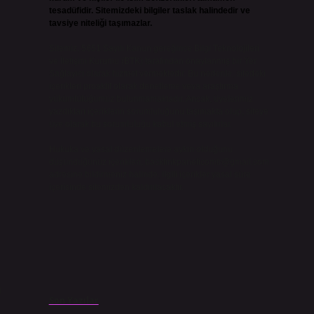
tesadüfidir. Sitemizdeki bilgiler taslak halindedir ve
tavsiye niteliği taşımazlar.
Sitemiz, 5651 Sayılı Kanun gereğince Bilgi Teknolojileri
ve İletişim Kurumu (BTK) tarafından onaylanmış bir Yer
Sağlayıcı olarak hizmet vermektedir. Bu nedenle, sitedeki
içerikleri proaktif olarak denetleme veya araştırma
yükümlülüğümüz bulunmamaktadır. Ancak, üyelerimiz
yazdıkları içeriklerin sorumluluğunu taşımakta olup, siteye
üye olarak bu sorumluluğu kabul etmiş sayılırlar.
Hukuka ve yasal düzenlemelere aykırı olduğunu
düşündüğünüz içerikleri,
backlinkpanelicomtr@gmail.com
adresine bildirmeniz halinde, ilgili içerikler yasal süre
içerisinde sitemizden kaldırılacaktır.
u
Son Yazılar