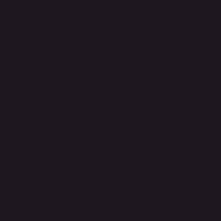
lar kulaklarımızda bir titreşim yaratır. Bu titreşimler, sadece
a yankılar bırakır. İnsanların günlük hayatlarında sesler,
ir etkileşim vardır. Kulakta titreşimlerin neden olduğu sorusunu
ırdığına dair daha derin bir soru sormaktayız. Ses, sadece
syal yapıları, iktidar ilişkilerini, kurumları ve ideolojileri
şkilerinin sorgulanmasında önemli bir rol oynar. Günümüzde
ir ideolojik, politik ve toplumsal anlam yattığı gerçeğini göz ardı
 ve yurttaşların katılım biçimleri, bu titreşimlerin kaynağını ve
eşimler nasıl meydana gelir? Bu yazıda, bu soruyu iktidar,
lar çerçevesinde inceleyeceğiz.
 bir durumdur; ses dalgalarının kulak zarına çarpması ve iç kulakt
lojik durum, toplumsal bağlamda farklı anlamlar taşır. Titreşimler,