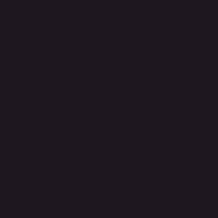
geliştirmeye yönelmiş. ([Vikipedi][1])
Kitlesel iletişim, göç, teknoloji gibi faktörler bu süreci
hızlandırmış: farklı gruplar bir araya gelince kültürler
birbirine temas etmiş, karşılıklı etkilemiş, değişmiş.
([Beyond Borders][5])
Ortaokul düzeyinden bakınca: senin okulunda bir
gelenek varsa, yeni gelen öğrencilerle beraber o
gelenek değişebilir — işte kültür bu yolla büyür ve
dönüşür.
—
4. Ve Gelecekte: Kültürün Potansiyel Etkileri
Peki, gelecek bize ne getirecek acaba? Biraz beyin