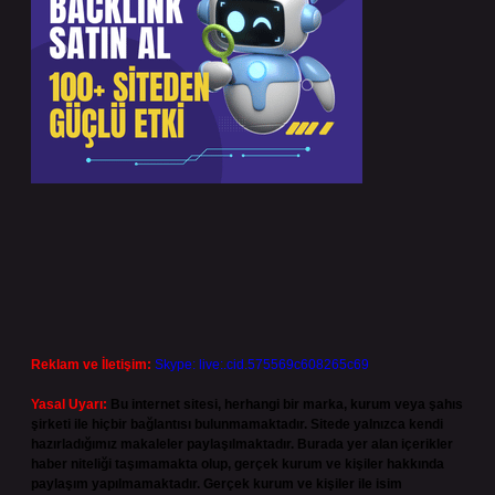
Reklam ve İletişim:
Skype: live:.cid.575569c608265c69
Yasal Uyarı:
Bu internet sitesi, herhangi bir marka, kurum veya şahıs
şirketi ile hiçbir bağlantısı bulunmamaktadır. Sitede yalnızca kendi
hazırladığımız makaleler paylaşılmaktadır. Burada yer alan içerikler
haber niteliği taşımamakta olup, gerçek kurum ve kişiler hakkında
paylaşım yapılmamaktadır. Gerçek kurum ve kişiler ile isim