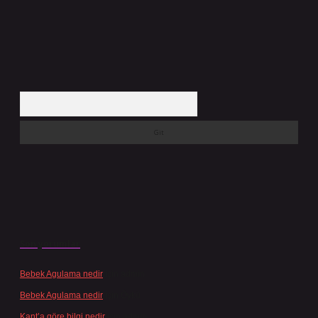
Arama
Son yorumlar
Bebek Agulama nedir
için
admin
Bebek Agulama nedir
için
Öykü
Kant’a göre bilgi nedir
için
admin