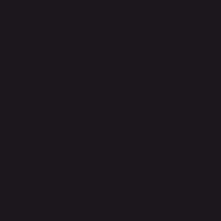
grubun geçmişten bugüne biriktirdiği değerler, inançlar,
gelenek‑görenekler, dil, sanat, davranış biçimleri ve
hayat tarzlarının maddi ve manevi bütünüdür.
([sonbilge.net][2])
Yani mesela bir bayram sabahı ailelerimizle buluşmak,
büyüklerimizi ziyaret etmek, özel yemekler
hazırlamak… Bunlar yalnızca bir günün alışkanlıkları
değil; bir kültürün izleri.
—
2. Günümüzde Kültürün Yansımaları
Ortaokuldayız ya, peki “kültür” bizim günlük hayatımıza
nasıl giriyor? Şöyle biraz düşünelim: