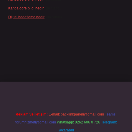
Kant’a göre bilgi nedir
için
Şengül
Dijital hedefleme nedir
için
admin
ne/
famecasino giriş
grandoperabet
www.betexper.xyz/
Reklam ve İletişim:
E-mail:
backlinkpaneli@gmail.com
Teams:
forumhizmeti@gmail.com
Whatsapp: 0262 606 0 726
Telegram:
@karabul