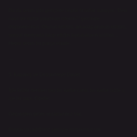
Bu da senin gibi gençlere büyük fırsatlar sunuyor: “Ben
nasıl bir kültür yaratmak isterim?” şeklinde
düşünebilirsin. Okulun kültürü, arkadaş grubun kültürü,
sosyal medyada takip ettiğin toplulukların kültürü…
Hepsi senin bir parça elinde.
—
5. Kapanış ve Düşünmeye Davet
İşte kültür denilen şey bu kadar canlı, bu kadar bizle iç
içe bir yapı. Özetle:
Geçmişten gelen miraslarımız var.
Bugün yaşadığımız şekliyle kültürümüz var.