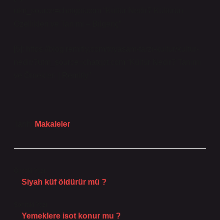
utm_source=chatgpt.com “Kültür Nedir? Kültürün
Özellikleri ve Tanımı – Bilgenç”
[5]: https://blog.remitly.com/tr/yasam-tarzi-kultur/kultur-
nedir/?utm_source=chatgpt.com “Kültür Nedir? Tanımı
ve Örnekleri | Remitly”
Tarih:
Makaleler
Önceki Yazı
Siyah küf öldürür mü ?
Sonraki Yazı
Yemeklere isot konur mu ?