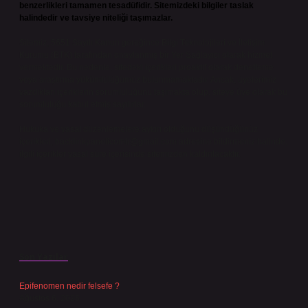
benzerlikleri tamamen tesadüfidir. Sitemizdeki bilgiler taslak
halindedir ve tavsiye niteliği taşımazlar.
Sitemiz, 5651 Sayılı Kanun gereğince Bilgi Teknolojileri ve İletişim
Kurumu (BTK) tarafından onaylanmış bir Yer Sağlayıcı olarak hizmet
vermektedir. Bu nedenle, sitedeki içerikleri proaktif olarak denetleme
veya araştırma yükümlülüğümüz bulunmamaktadır. Ancak, üyelerimiz
yazdıkları içeriklerin sorumluluğunu taşımakta olup, siteye üye olarak bu
sorumluluğu kabul etmiş sayılırlar.
Hukuka ve yasal düzenlemelere aykırı olduğunu düşündüğünüz
içerikleri,
backlinkpanelicomtr@gmail.com
adresine bildirmeniz halinde,
ilgili içerikler yasal süre içerisinde sitemizden kaldırılacaktır.
Son Yazılar
Epifenomen nedir felsefe ?
Ağustos 6, 2026