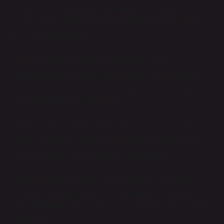
Dilimiz — konuştuğumuz kelimeler, şakalarımız,
şivemiz. Bu, kültürün en güçlü ögelerinden biri. ([Türk
Dili ve Edebiyatı][3])
Giyim kuşamımız ya da bir arkadaşın “benim
büyükannem bu yemeği şöyle yapardı” dediği yemek.
Maddi kültür unsuru: evimizin eşyası, yemeklerimiz,
oyunlarımız. ([sonbilge.net][2])
Manevi kısmı: “yardım etmek iyidir”, “büyükleri dinle”,
“topluca kutlama yaparız” gibi değerler. Bunlar, bizim
davranışlarımızı şekillendiriyor. ([Bilgenç][4])
Ve teknolojiyle beraber: YouTube’da bir oyun ekibi
izliyoruz, arkadaşlarımızla sosyal medya üzerinden
aynı memeleri paylaşıyoruz — bu da yeni kültür alanları
doğuruyor.