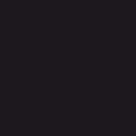
fırtınası yapalım:
Dijital hale gelen dünya sayesinde (online oyunlar,
sosyal medya, sanal gerçeklik) kültür daha “küresel”
olabilir. Arkadaşların farklı ülkelerde, farklı kültürlerden
olabilir — bu da senin kültürünü zenginleştirir.
Ancak dikkat: hızlı değişim, bazı geleneklerin gözden
kaçmasına da yol açabilir. Yani bizim “şu oyun”
dediğimiz şeyin yerine yeni bir kültür unsuru gelebilir.
Bu iyi mi? Belki de birlikteyken “nedenimizi” hatırlamak
daha da önemli olacak.
Geleceğin kültürü, çevre bilinciyle, eşitlikle, farklılıklara
saygıyla şekillenebilir. Yani kültür sadece “şu gelenek
bu gelenek” değil; bir de “nasıl bir dünya istiyoruz?”
sorusuyla bağlı olabilir.