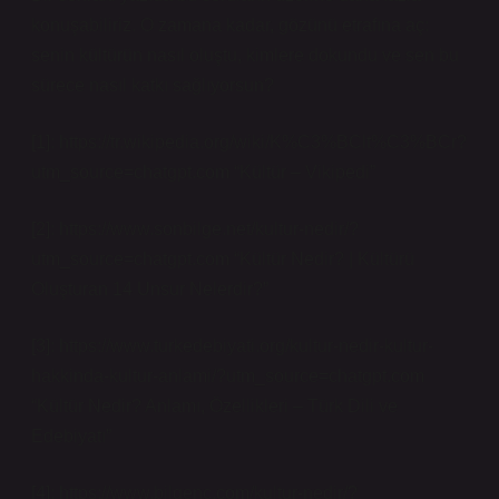
konuşabiliriz. O zamana kadar, gözünü etrafına aç:
senin kültürün nasıl oluştu, kimlere dokundu ve sen bu
sürece nasıl katkı sağlıyorsun?
[1]: https://tr.wikipedia.org/wiki/K%C3%BClt%C3%BCr?
utm_source=chatgpt.com “Kültür – Vikipedi”
[2]: https://www.sonbilge.net/kultur-nedir/?
utm_source=chatgpt.com “Kültür Nedir? | Kültürü
Oluşturan 14 Unsur Nelerdir?”
[3]: https://www.turkedebiyati.org/kultur-nedir-kultur-
hakkinda-kultur-anlami/?utm_source=chatgpt.com
“Kültür Nedir? Anlamı, Özellikleri – Türk Dili ve
Edebiyatı”
[4]: https://www.bilgenc.com/kultur-nedir/?