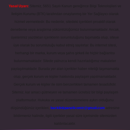
Yasal Uyarı:
Sitemiz, 5651 Sayılı Kanun gereğince Bilgi Teknolojileri ve
İletişim Kurumu (BTK) tarafından onaylanmış bir Yer Sağlayıcı olarak
hizmet vermektedir. Bu nedenle, sitedeki içerikleri proaktif olarak
denetleme veya araştırma yükümlülüğümüz bulunmamaktadır. Ancak,
üyelerimiz yazdıkları içeriklerin sorumluluğunu taşımakta olup, siteye
üye olarak bu sorumluluğu kabul etmiş sayılırlar. Bu internet sitesi,
herhangi bir marka, kurum veya şahıs şirketi ile hiçbir bağlantısı
bulunmamaktadır. Sitede yalnızca kendi hazırladığımız makaleler
paylaşılmaktadır. Burada yer alan içerikler haber niteliği taşımamakta
olup, gerçek kurum ve kişiler hakkında paylaşım yapılmamaktadır.
Gerçek kurum ve kişiler ile isim benzerlikleri tamamen tesadüfidir.
Sitemiz, kar amacı gütmeyen ve tamamen ücretsiz bir bilgi paylaşım
platformudur. Hukuka ve yasal düzenlemelere aykırı olduğunu
düşündüğünüz içerikleri,
backlinkpanelicomtr@gmail.com
adresine
bildirmeniz halinde, ilgili içerikler yasal süre içerisinde sitemizden
kaldırılacaktır.