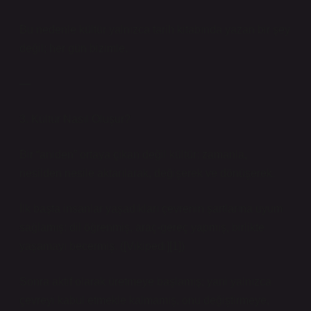
Bu nedenle kültür yalnızca tarih kitabında yazan bir şey
değil; her gün bizimle.
—
3. Kültür Nasıl Oluşur?
Bir “aniden” ortaya çıkan değil kültür: zamanla,
nesilden nesile aktarılarak, değişerek ve dönüşerek.
İlk başta insanlar yaşadıkları çevrenin şartlarına uyum
sağlamış: dil öğrenmiş, araç-gereç yapmış, birlikte
yaşamayı becermiş. ([Vikipedi][1])
Sonra aktif olarak üretmeye başlamış; yani yalnızca
çevreyi kabul etmekle kalmamış, onu değiştirmeye,