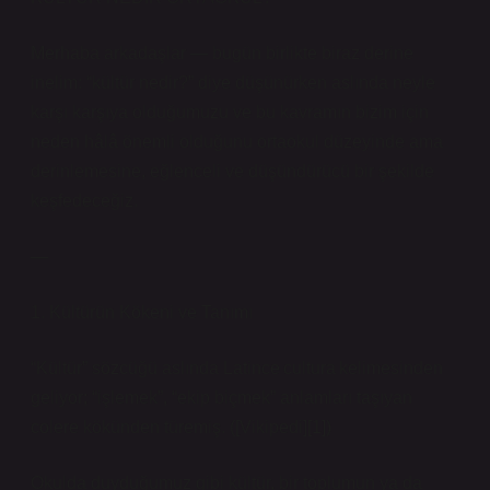
Merhaba arkadaşlar — bugün birlikte biraz derine
inelim: “kültür nedir?” diye düşünürken aslında neyle
karşı karşıya olduğumuzu ve bu kavramın bizim için
neden hâlâ önemli olduğunu ortaokul düzeyinde ama
derinlemesine, eğlenceli ve düşündürücü bir şekilde
keşfedeceğiz.
—
1. Kültürün Kökeni ve Tanımı
“Kültür” sözcüğü aslında Latince cultura kelimesinden
geliyor; “işlemek”, “ekip biçmek” anlamları taşıyan
colere kökünden türemiş. ([Vikipedi][1])
Okulda duyduğumuz gibi kültür, bir toplumun ya da