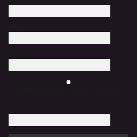
İsim*
E-Posta*
Web Sitesi
Daha sonraki yorumlarımda kullanılması için adım, e-posta adresim ve
site adresim bu tarayıcıya kaydedilsin.
6 + 2 kaçtır?
*