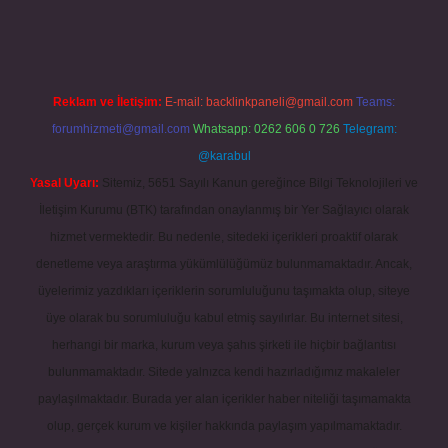
Reklam ve İletişim:
E-mail:
backlinkpaneli@gmail.com
Teams:
forumhizmeti@gmail.com
Whatsapp: 0262 606 0 726
Telegram:
@karabul
Yasal Uyarı:
Sitemiz, 5651 Sayılı Kanun gereğince Bilgi Teknolojileri ve
İletişim Kurumu (BTK) tarafından onaylanmış bir Yer Sağlayıcı olarak
hizmet vermektedir. Bu nedenle, sitedeki içerikleri proaktif olarak
denetleme veya araştırma yükümlülüğümüz bulunmamaktadır. Ancak,
üyelerimiz yazdıkları içeriklerin sorumluluğunu taşımakta olup, siteye
üye olarak bu sorumluluğu kabul etmiş sayılırlar. Bu internet sitesi,
herhangi bir marka, kurum veya şahıs şirketi ile hiçbir bağlantısı
bulunmamaktadır. Sitede yalnızca kendi hazırladığımız makaleler
paylaşılmaktadır. Burada yer alan içerikler haber niteliği taşımamakta
olup, gerçek kurum ve kişiler hakkında paylaşım yapılmamaktadır.