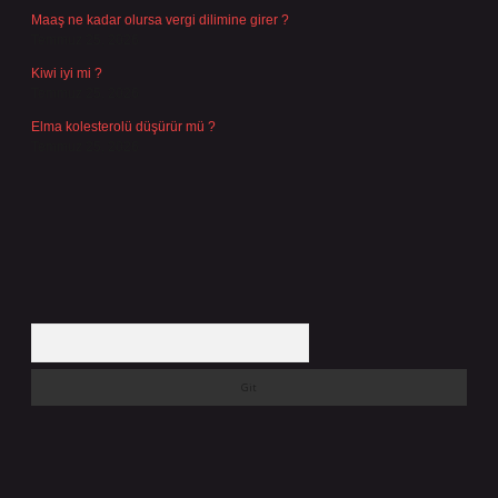
Maaş ne kadar olursa vergi dilimine girer ?
Temmuz 25, 2026
Kiwi iyi mi ?
Temmuz 25, 2026
Elma kolesterolü düşürür mü ?
Temmuz 25, 2026
Arama