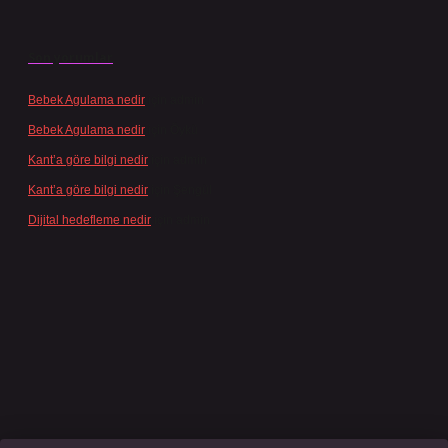
Son yorumlar
Bebek Agulama nedir
için
admin
Bebek Agulama nedir
için
Öykü
Kant’a göre bilgi nedir
için
admin
Kant’a göre bilgi nedir
için
Şengül
Dijital hedefleme nedir
için
admin
asino giriş
grandoperabet
www.betexper.xyz/