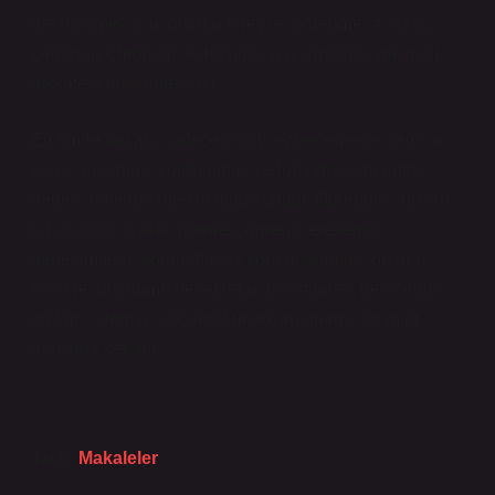
getirebilmek için, onların bireysel öğrenme stillerini,
pedagogik teorileri ve teknolojinin sunduğu imkanları
dikkate almak gereklidir.
Eğitimde başarı, sadece bilgiyi ezberlemekle değil, o
bilgiyi anlamak, sorgulamak ve toplumsal anlamda
değerli hale getirmekle mümkündür. Öğrenme sürecini
bir yolculuk olarak görmek, öğrencilere kendi
deneyimlerini sorgulatacak sorular sormak, onların
eleştirel düşünme becerilerini geliştirmek, geleceğin
eğitim sistemini şekillendirecek en önemli adımlar
arasında yer alır.
Tarih:
Makaleler