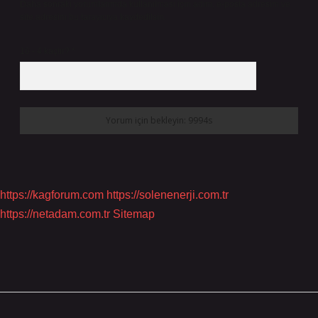
Daha sonraki yorumlarımda kullanılması için adım, e-posta adresim ve
site adresim bu tarayıcıya kaydedilsin.
10 - 4 kaçtır?
*
https://kagforum.com
https://solenenerji.com.tr
https://netadam.com.tr
Sitemap