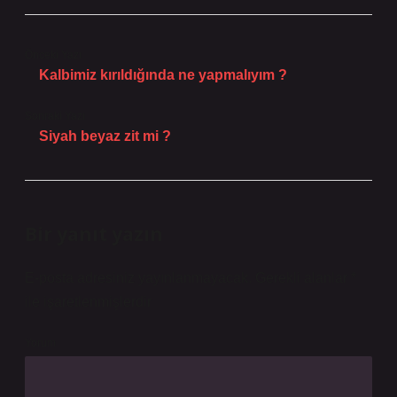
Önceki Yazı
Kalbimiz kırıldığında ne yapmalıyım ?
Sonraki Yazı
Siyah beyaz zit mi ?
Bir yanıt yazın
E-posta adresiniz yayınlanmayacak.
Gerekli alanlar
*
ile işaretlenmişlerdir
Yorum