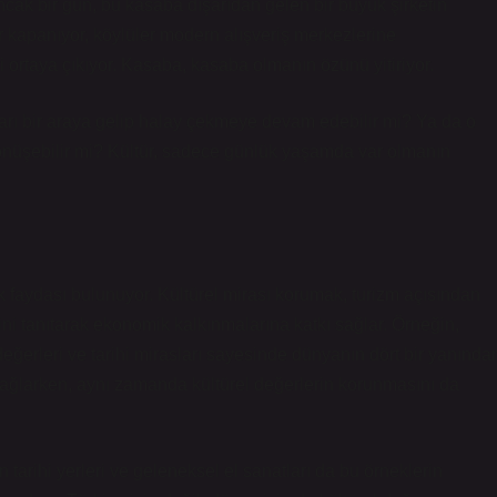
Ancak bir gün, bu kasaba dışarıdan gelen bir büyük şirketin
r kapanıyor, köylüler modern alışveriş merkezlerine
ri ortaya çıkıyor. Kasaba, kasaba olmanın özünü yitiriyor.
ları bir araya gelip halay çekmeye devam edebilir mi? Ya da o
önüşebilir mi? Kültür, sadece günlük yaşamda var olmanın
 faydası bulunuyor. Kültürel mirası korumak, turizm açısından
lerini tanıtarak ekonomik kalkınmalarına katkı sağlar. Örneğin,
değerleri ve tarihi mirasları sayesinde dünyanın dört bir yanında
 sağlarken, aynı zamanda kültürel değerlerin korunmasını da
arihi yerleri ve geleneksel el sanatları da bu örneklerin