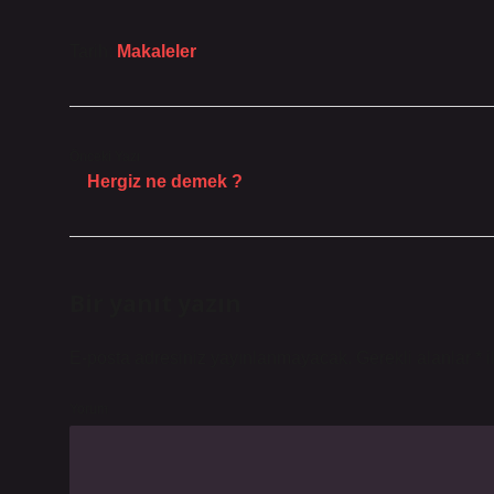
Tarih:
Makaleler
Önceki Yazı
Hergiz ne demek ?
Bir yanıt yazın
E-posta adresiniz yayınlanmayacak.
Gerekli alanlar
*
i
Yorum