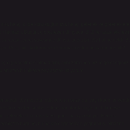
ığınızı, hangi dilde konuştuğunuzu, hangi gelenek ve göreneklere
r haritadır. Bugün, globalleşen dünyada kültürler arası etkileşi
slararası ticaret sayesinde dünya, adeta bir köy haline geldi. B
uyor. Peki, milli kültürümüzü korumak neden bu kadar önemli?
geçmişi yaşatmak” olmadığını, aynı zamanda bizim geleceğimizi
nu anlatan bir hikaye paylaşmak istiyorum.
Her sabah köy meydanında kurulan pazarda, yaşlı kadınlar kendi
, köyün gençleri sohbet ederek tarlalardaki işlerini bitirmeye
, geleneksel bir müzik eşliğinde halay çekiliyor. Herkes
 geçmişten bugüne, bir halkın değerleriyle yoğrulmuş, birbirine