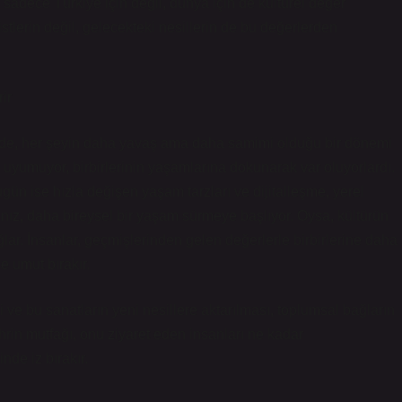
sadece Türkiye için değil, dünya için de kültürel değer
tlerin değil, gelecekteki nesillerin de bu değerlerden
ir
e, her şeyin daha yavaş ama daha samimi olduğu bir dönemi
uyumuyor, birbirlerinin yaşamlarına dokunarak var oluyorlardı.
ugün ise hızla değişen yaşam tarzları ve dijitalleşme, yerel
nız, daha bireysel bir yaşam sürmeye başlıyor. Oysa, kültürün
ar. İnsanlar, geçmişlerinden gelen değerlerle birbirlerine daha
e umut bırakır.
i ve bu sanatların yeni nesillere aktarılması, toplumsal bağların
rin mutfağı, onu ziyaret eden insanları ne kadar
inde iz bırakır.