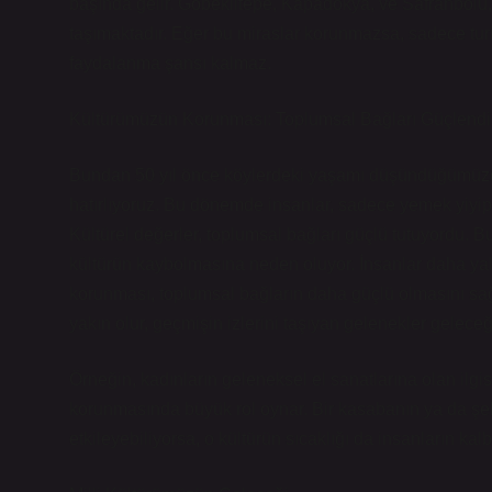
başında gelir. Göbeklitepe, Kapadokya, ve Safranbolu, 
taşımaktadır. Eğer bu miraslar korunmazsa, sadece turis
faydalanma şansı kalmaz.
Kültürümüzün Korunması: Toplumsal Bağları Güçlendir
Bundan 50 yıl önce köylerdeki yaşamı düşündüğümüzd
hatırlıyoruz. Bu dönemde insanlar, sadece yemek yiyip 
Kültürel değerler, toplumsal bağları güçlü tutuyordu. B
kültürün kaybolmasına neden oluyor. İnsanlar daha yal
korunması, toplumsal bağların daha güçlü olmasını sağl
yakın olur, geçmişin izlerini taşıyan gelenekler geleceğ
Örneğin, kadınların geleneksel el sanatlarına olan ilgis
korunmasında büyük rol oynar. Bir kasabanın ya da şeh
etkileyebiliyorsa, o kültürün sıcaklığı da insanların kalb