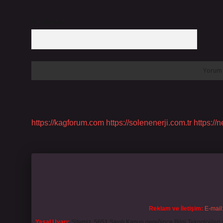
6 + 2 kaçtır?
*
https://kagforum.com
https://solenenerji.com.tr
https://
Reklam ve İletişim:
E-mail
Yasal Uyarı:
Sitemiz, 5651 Sayılı Kanun gereğince Bilgi Teknolojileri 