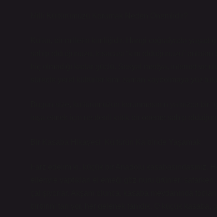
Milli Kültürümüzü Korumak Neden Önemlidir?
Kültür, bir milletin kimliğidir. Hangi coğrafyada yaşad
sahip olduğunuzu, kısacası “kim olduğunuzu” anlatan bi
hiç olmadığı kadar güçlü. Sosyal medya, internet ve ulu
süreçte yerel kültürler kimi zaman kaybolmaya yüz tut
Bugün size, kültürümüzün korunmasının yalnızca bir “
inşa etmek için ne denli kritik bir öneme sahip olduğu
Bir Kasaba Hikayesi: Kültürün Kalbinde Yaşamak
Farz edelim ki, küçük bir Anadolu kasabasındasınız. 
elleriyle yaptıkları el emeği göz nuru ürünleri satarken
çalışıyorlar. Akşam olunca, kasaba meydanında toplanıp
birbirini tanıyor, her gelenek tanıdık. O küçük kasaba,