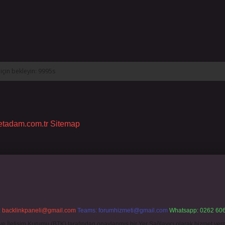
netadam.com.tr
Sitemap
:
backlinkpaneli@gmail.com
Teams:
forumhizmeti@gmail.com
Whatsapp: 0262 606
ve İletişim Kurumu (BTK) tarafından onaylanmış bir Yer Sağlayıcı olarak hizmet verm