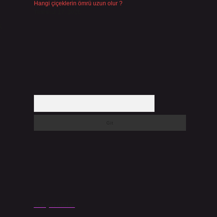
Hangi çiçeklerin ömrü uzun olur ?
Temmuz 17, 2026
k
Arama
Son yorumlar