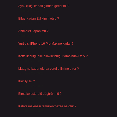
Ayak çıkığı kendiliğinden geçer mi ?
Ağustos 5, 2026
Bilge Kağan Etil kimin oğlu ?
Ağustos 4, 2026
Animeler Japon mu ?
Ağustos 4, 2026
Yurt dışı iPhone 16 Pro Max ne kadar ?
Temmuz 29, 2026
Köftelik bulgur ile pilavlık bulgur arasındaki fark ?
Temmuz 27, 2026
Maaş ne kadar olursa vergi dilimine girer ?
Temmuz 25, 2026
Kiwi iyi mi ?
Temmuz 25, 2026
Elma kolesterolü düşürür mü ?
Temmuz 25, 2026
Kahve makinesi temizlenmezse ne olur ?
Temmuz 23, 2026