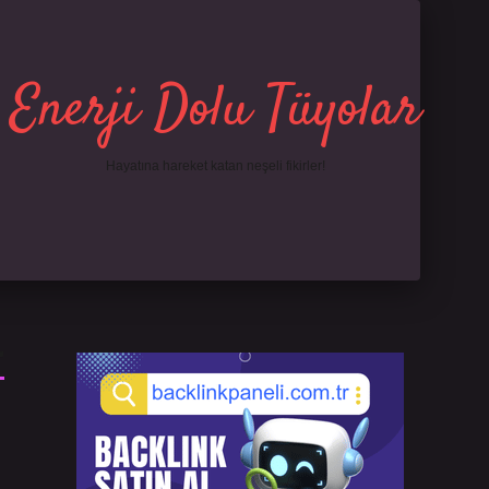
Enerji Dolu Tüyolar
Hayatına hareket katan neşeli fikirler!
Sidebar
.online/
famecasino giriş
grandoperabet
www.betexper.xyz/
r