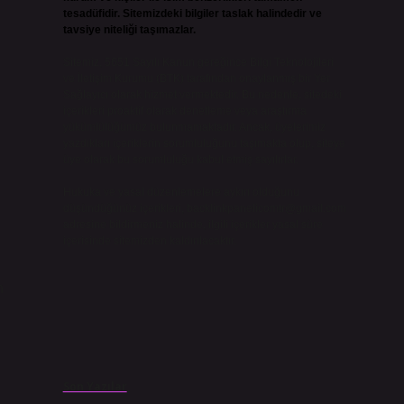
tesadüfidir. Sitemizdeki bilgiler taslak halindedir ve
tavsiye niteliği taşımazlar.
Sitemiz, 5651 Sayılı Kanun gereğince Bilgi Teknolojileri
ve İletişim Kurumu (BTK) tarafından onaylanmış bir Yer
Sağlayıcı olarak hizmet vermektedir. Bu nedenle, sitedeki
içerikleri proaktif olarak denetleme veya araştırma
yükümlülüğümüz bulunmamaktadır. Ancak, üyelerimiz
yazdıkları içeriklerin sorumluluğunu taşımakta olup, siteye
üye olarak bu sorumluluğu kabul etmiş sayılırlar.
Hukuka ve yasal düzenlemelere aykırı olduğunu
düşündüğünüz içerikleri,
backlinkpanelicomtr@gmail.com
adresine bildirmeniz halinde, ilgili içerikler yasal süre
içerisinde sitemizden kaldırılacaktır.
n
Son Yazılar