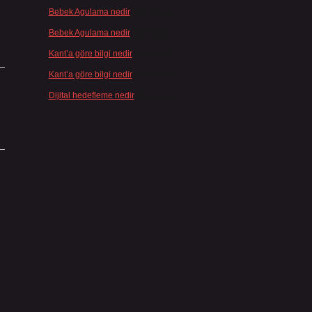
Bebek Agulama nedir
için
admin
Bebek Agulama nedir
için
Öykü
Kant’a göre bilgi nedir
için
admin
Kant’a göre bilgi nedir
için
Şengül
Dijital hedefleme nedir
için
admin
ı