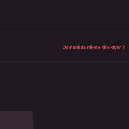
Sonraki Yaz
Osmanlıda nikahı kim kıyar ?
le işaretlenmişlerdir