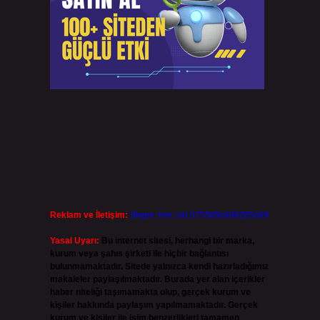
m
u
Reklam ve İletişim:
Skype: live:.cid.575569c608265c69
Yasal Uyarı:
Bu internet sitesi, herhangi bir marka,
kurum veya şahıs şirketi ile hiçbir bağlantısı
bulunmamaktadır. Sitede yalnızca kendi hazırladığımız
makaleler paylaşılmaktadır. Burada yer alan içerikler
haber niteliği taşımamakta olup, gerçek kurum ve
kişiler hakkında paylaşım yapılmamaktadır. Gerçek
kurum ve kişiler ile isim benzerlikleri tamamen