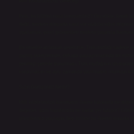
Milli Kültürümüzün Geleceği
Peki, bu kültürü nasıl koruyabiliriz? Öncelikle, kendi 
değil, modern dünyada nasıl var olabileceğini düşüner
uyarlamak, yerel gelenekleri modern yaşamla harmanla
Bir örnekle anlatmak gerekirse, Türk mutfağı sadece y
yapılış süreçlerinde, sofrada paylaşılmasında bir kültür 
yenilikçi şekilde sunulması, Türk mutfağının uluslarara
korunmasını ve aynı zamanda yayılmasını mümkün kılm
Sizin Görüşünüz Nedir?
Milli kültürümüzü korumanın önemi hakkında ne düşün
değerler, sizin hayatınızda ne kadar yer tutuyor? Günü
görüşlerinizi paylaşın, hep birlikte bu önemli konuda fi