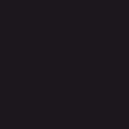
sımsıkı bağlanmış bir topluluk olarak hayatta kalıyor. 
etkisiyle hızla değişmeye başlıyor. Geleneksel pazarla
yönlendiriliyor. Yerel yemekler yerine fast food zincirle
Peki, o kasaba bir gün kaybolursa, o toprakların insan
kasaba, dünya çapında tanınan bir kültür markasına d
ötesinde, bir toplumun “kimliği” olarak korunmalı.
Kültürün Korunmasının Ekonomik ve Sosyal Faydaları
Milli kültürümüzü korumanın ekonomik ve sosyal birçok
büyük bir fırsat yaratır. Birçok ülke, kültürel zenginlik
İtalya ve Fransa gibi ülkeler, geçmişten gelen kültürel 
turist çekmektedir. Bu durum, yerel ekonomilere katkı
teşvik eder.
Türkiye’nin UNESCO Dünya Mirası Listesi’nde yer alan t