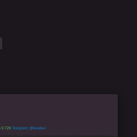
 0 726
Telegram: @karabul
ektedir. Bu nedenle, sitedeki içerikleri proaktif olarak denetleme veya