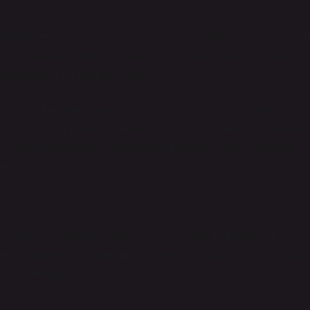
kültürümüze saygı duymalı ve onu yalnızca geçmişin anıları olara
ek yaşatmalıyız. Kültürel mirasımızı korurken, onu günümüze
mak büyük bir adım olacaktır.
emek tariflerinden ibaret değildir; aynı zamanda bu yemeklerin
gizlidir. Son yıllarda, geleneksel tariflerin modern restoranlarda
sı alanda tanınmasını sağlamaktadır. Bu tür örnekler, kültürün
aktadır.
üyorsunuz? Kültürümüzün bir parçası olan gelenekler ve
müz dünyasında kültürel mirası nasıl koruyabiliriz? Yorumlarda
kir alışverişinde bulunalım!