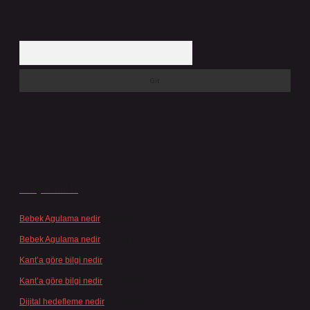
Arama
Son yorumlar
Bebek Agulama nedir
için
admin
Bebek Agulama nedir
için
Öykü
Kant’a göre bilgi nedir
için
admin
Kant’a göre bilgi nedir
için
Şengül
Dijital hedefleme nedir
için
admin