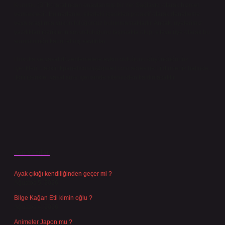
Kurumu (BTK) tarafından onaylanmış bir Yer Sağlayıcı olarak hizmet
vermektedir. Bu nedenle, sitedeki içerikleri proaktif olarak denetleme
veya araştırma yükümlülüğümüz bulunmamaktadır. Ancak, üyelerimiz
yazdıkları içeriklerin sorumluluğunu taşımakta olup, siteye üye olarak bu
sorumluluğu kabul etmiş sayılırlar.
Hukuka ve yasal düzenlemelere aykırı olduğunu düşündüğünüz
içerikleri,
backlinkpanelicomtr@gmail.com
adresine bildirmeniz halinde,
ilgili içerikler yasal süre içerisinde sitemizden kaldırılacaktır.
Son Yazılar
Ayak çıkığı kendiliğinden geçer mi ?
Ağustos 5, 2026
Bilge Kağan Etil kimin oğlu ?
Ağustos 4, 2026
Animeler Japon mu ?