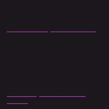
mükemmellik aramalıdır. Mükemmeliyetçi kişinin
kendisinin veya çevresinin yüksek hedefleri vardır ve
bu yüksek hedeflere ulaşmaya çalışır.
Mükemmelin eş anlamlısı nedir?
Mükemmel ile eşanlamlı olan harika kelime, cümlede
bir sıfat ve zarf olarak kullanılır. Mükemmel, kayıp ve
hatalar olmadan bir şey veya kişi anlamına gelir.
Nitelikleri açısından, benzerlerinden daha üstün olan
şeyler üstündür. Harika bir kelime, kelimenin Şah’ı
kabul edecek kadar güzel ve mükemmel olduğu
anlamına gelir.
Tek kelimeyle mükemmel ne
demek?