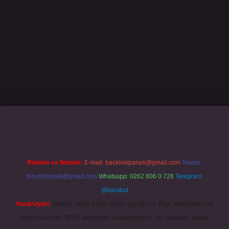
sino giriş
grandoperabet
www.betexper.xyz/
Reklam ve İletişim:
E-mail:
backlinkpaneli@gmail.com
Teams:
forumhizmeti@gmail.com
Whatsapp: 0262 606 0 726
Telegram:
@karabul
Yasal Uyarı:
Sitemiz, 5651 Sayılı Kanun gereğince Bilgi Teknolojileri ve
İletişim Kurumu (BTK) tarafından onaylanmış bir Yer Sağlayıcı olarak