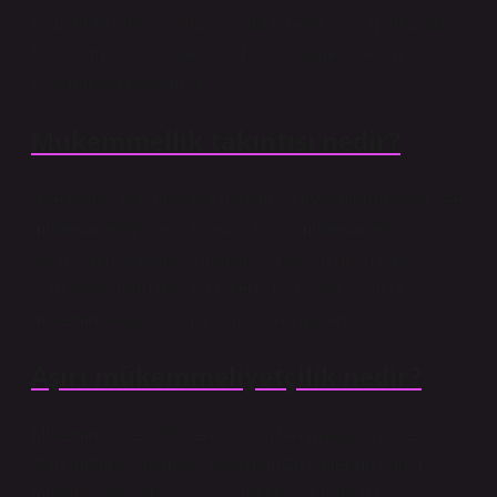
bilimlerde farklı anlamları vardır. Genellikle matematik,
fizik, kimya, etik, estetik, varoluş felsefesi ve dini
çalışmalarda kullanılır.
Mükemmellik takıntısı nedir?
“Atelofobi, aşırı noktaya ulaşan ve eylemlerde veya işte
mükemmelliği yakalayamayacağı mükemmellik
takıntısının korkunç korkusu olarak tanımlanır. Bu fobi
olan birey, herhangi bir eylem, fikir veya inançta
mükemmelliğe ulaşma korkusunu gösterir.
Aşırı mükemmeliyetçilik nedir?
Mükemmeliyetçilik, kendisi için tanımladığı yüksek
standartlara ulaşmaya çalışmanızdır. Her ne kadar
mükemmellik arayışı onu endişeli ve gergin hale