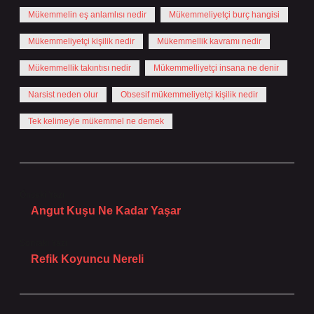
Mükemmelin eş anlamlısı nedir
Mükemmeliyetçi burç hangisi
Mükemmeliyetçi kişilik nedir
Mükemmellik kavramı nedir
Mükemmellik takıntısı nedir
Mükemmelliyetçi insana ne denir
Narsist neden olur
Obsesif mükemmeliyetçi kişilik nedir
Tek kelimeyle mükemmel ne demek
Önceki Yazı
Angut Kuşu Ne Kadar Yaşar
Sonraki Yazı
Refik Koyuncu Nereli