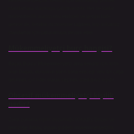
Mükemmeliyetçilik, kendisi için tanımladığı yüksek
standartlara ulaşmaya çalışmanızdır. Her ne kadar
mükemmellik arayışı onu endişeli ve gergin hale
getirse de, kendini incitmesine rağmen, kişi imkansız
standartlar için çabalamaya devam eder.
Mükemmeliyetçi burç hangisi?
Başak Burcu: Mükemmeliyetçi ama kendisi için kritik
olan Daşak, dünyanın yarın sona ereceği yeni bir çağa
getirmek için lider olarak seçmek istediğiniz kişidir.
Obsesif mükemmeliyetçi kişilik
nedir?
Zorla zorlama kişilik bozukluğu (OKKB); Düzen ve
temizliğe ihtiyaç duyan şiddetli mükemmeliyetçilik