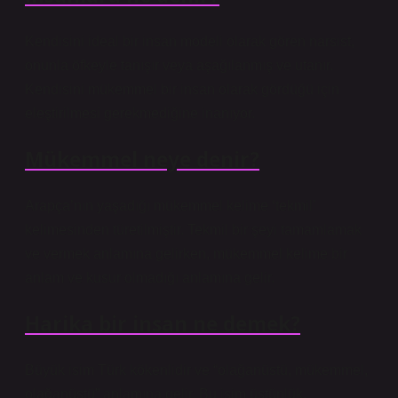
Kendisini ideal bir insan modeli olarak gören narsist,
onunla öfkeyle tanışır veya aşağılanmış ve utanır.
Kendisini mükemmel bir insan olarak gördüğü için
eleştirilmesi gerekmediğine inanıyor.
Mükemmel neye denir?
Arapça’nın yaşadığı mükemmel kelime ‘tekmil’
kelimesinden türetilmiştir. Tekmil bir şeyi tamamlamak
ve vermek anlamına gelirken, mükemmel kelime bir
anlam ve kusur olmadığı anlamına gelir.
Harika bir insan ne demek?
Büyük isim Türk kökenlidir ve “olağanüstü, mükemmel,
olağanüstü” anlamına gelir. Bu isim üstünlük,