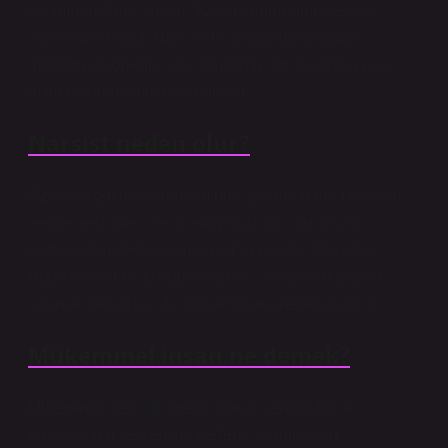
kelimenin diğer anlamı, fiziksel görünümüyle çok
ilgilenen bireydir. Narsisistik insanların yapması
gereken en önemli şey, dünyanın geri kalanına nasıl
atıfta bulunacağını öğrenmektir.
Narsist neden olur?
Özellikle çocukluk döneminde, çocuğun her talebinin
yerine getirilmesi ve ailenin aşırı ilgisi bir kişilik
bozukluğunu tetikleyen unsurlar olarak görülebilir.
Buna ek olarak, çocuğun ihmali, sevgi ve duygusal
istismar da narsisistik bozukluklara neden olabilir.
Mükemmel insan ne demek?
Mükemmeliyetçilik sürekli olarak kendinizin ve
başkalarının beklentilerine tepki vermek için