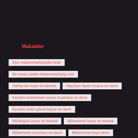
getirse de, kendini incitmesine rağmen, kişi imkansız
standartlar için çabalamaya devam eder.
Tarih:
Makaleler
Aşırı mükemmeliyetçilik nedir
Bir insan neden mükemmeliyetçi olur
Harika bir insan ne demek
Hep ben diyen insana ne denir
Kendini mükemmel sanan insanlara ne denir
Kendini üstün gören kişiye ne denir
Muhteşem insan ne demek
Mükemmel insan ne demek
Mükemmel insanlara ne denir
Mükemmel neye denir