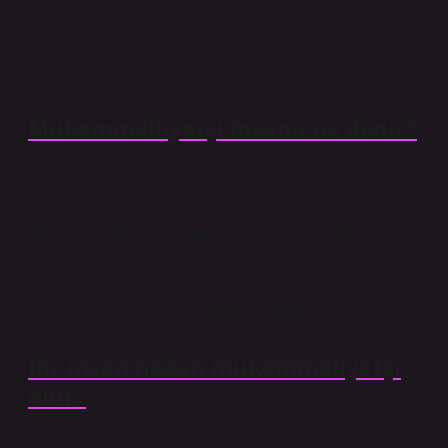
mükemmellik ve hayranlık ile ilişkilidir. Harika isim
genellikle olağanüstü, yetenekli ve etkileyici insanlara
atıfta bulunur.
Mükemmelliyetçi insana ne denir?
Bir bakıma, mükemmeliyetçilik de “mükemmellik
arayışı” olarak tanımlanır. Böyle mükemmel bir
aramada olan insanlar genellikle başarısızlığa
odaklanır, başarılarını görmezden gelme, hatalarını
daha büyük bir önem kazandırır ve kendileri hakkında
olumsuz duygular besleme eğilimindedir.
Bir insan neden mükemmeliyetçi
olur?