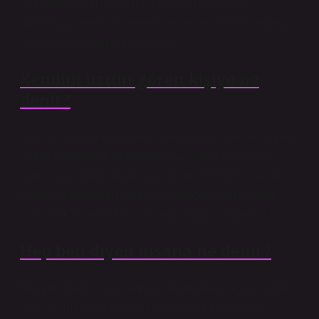
tarafından tanımlanan bir kişilik bozukluğudur.
OKKB’nin genellikle genetik ve çevresel faktörlerden
kaynaklandığı varsayılmaktadır.
Kendini üstün gören kişiye ne
denir?
Narsist, kendinden güvene sahip diğer insanları sürekli
olarak gördüklerinde ortaya çıkan kişilik bozukluğu
olan kişileri tanımlamak için kullanılır. Diğer insanları
üstün görüyorsunuz. Bununla birlikte, bu özelliklere
sahip tüm insanların kişilik bozukluğu olmayabilir.
Hep ben diyen insana ne denir?
Narizm, abartı olan insanları tanımlamak ve çok kendi
kendine merkezli olmak için kullanılır. Narsisistik