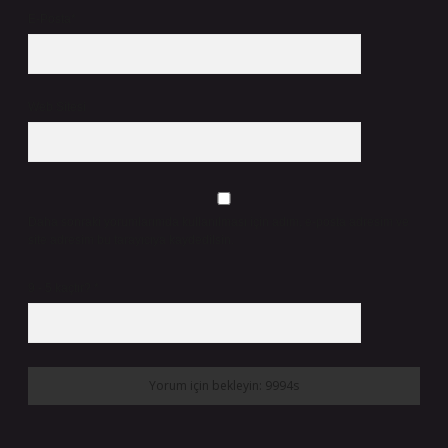
E-Posta*
Web Sitesi
Daha sonraki yorumlarımda kullanılması için adım, e-posta adresim ve
site adresim bu tarayıcıya kaydedilsin.
9 - 5 kaçtır?
*