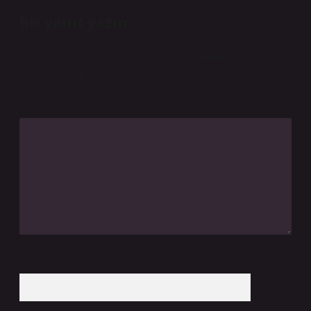
Bir yanıt yazın
E-posta adresiniz yayınlanmayacak.
Gerekli alanlar
*
ile işaretlenmişlerdir
Yorum
İsim*