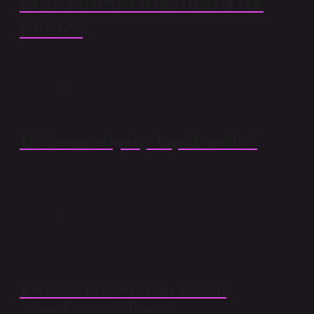
Mükemmel insanlara ne
denir?
Mükemmeliyetçi bir kişilik genellikle yüksek standartları
ve mükemmelliği amaçlayan bir kişilik özelliği olarak
tanımlanır.
Mükemmeliyetçi kişilik nedir?
Mükemmellik, mükemmelliğin ulaşılması gerektiği
varsayımıyla mükemmel erişilebilir ve beslenen
varsayımına dayanan tüm duyguları, düşünceleri ve
davranışları gösteren isimdir. Bu eğilimi olan kişi,
yaptığı hiçbir şeyin yeterince iyi olduğuna inanmaz.
Kendini mükemmel sanan
insanlara ne denir?