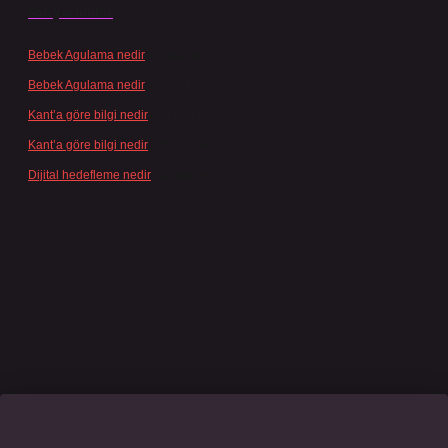
Son yorumlar
Bebek Agulama nedir
için
admin
Bebek Agulama nedir
için
Öykü
Kant’a göre bilgi nedir
için
admin
Kant’a göre bilgi nedir
için
Şengül
Dijital hedefleme nedir
için
admin
famecasino giriş
grandoperabet
www.betexper.xyz/