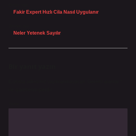
Önceki Yazı
Fakir Expert Hızlı Cila Nasıl Uygulanır
Sonraki Yazı
Neler Yetenek Sayılır
Bir yanıt yazın
E-posta adresiniz yayınlanmayacak.
Gerekli alanlar
*
ile işaretlenmişlerdir
Yorum