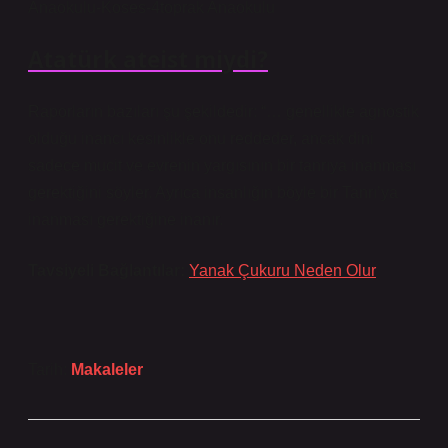
Anaokulu-Koses-4toprak Anaokulu
Atatürk ateist miydi?
Raporların bazıları şu şekildedir: “… genellikle agnostik
olduğu inancı kesinlikle onu reddeder, ancak dini
sadece mucit ve evrenin yargısının bir tanrıya inanması
gerektiğini söyler. Ayrıca insanlığın böyle bir Tanrı’ya
inanması gerektiğine inanır.
Tavsiyeli Bağlantılar:
Yanak Çukuru Neden Olur
Tarih:
Makaleler