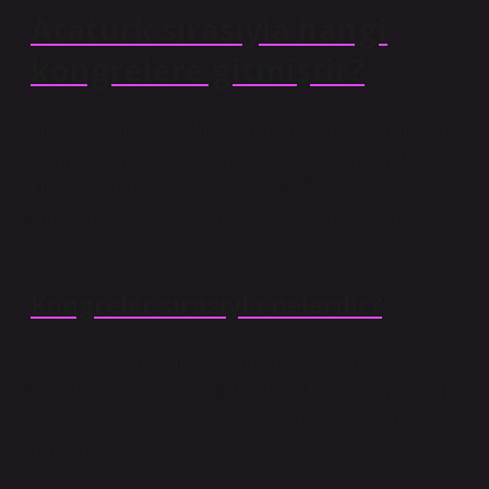
Atatürk sırasıyla hangi
kongrelere gitmiştir?
Mustafa Kemal’ın 19 Mayıs 1919’da Mustafa Kemal’ın
Samsun’dan Mustafa Kemal’ın Yolculuğu’ndan Ulusal
Mücadele Tarihi, Sivas, Erzurum, Sivas’a yönelik,
sonra Ankara’ya ulaştı ve 9 Eylül 1922’de Ankara’ya
ulaştı.
Kongreler sırasıyla nelerdir?
Ulusal savaş döneminde Kongre. Alaçehir-
Congress16-25 Ağustos 19194616. Mübla Kongress18
18 Ağustos 19193217. Sivas Kongresi4-12 Eylül
1919118.