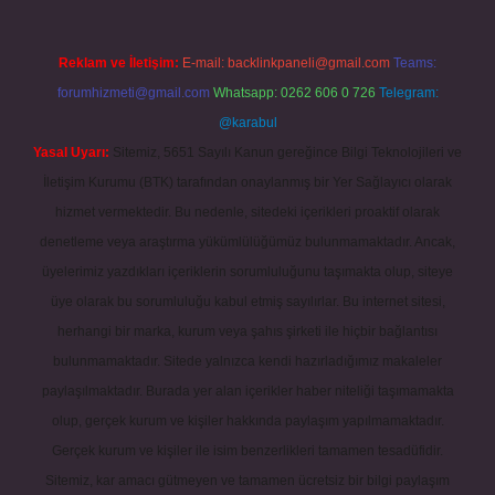
Reklam ve İletişim:
E-mail:
backlinkpaneli@gmail.com
Teams:
forumhizmeti@gmail.com
Whatsapp: 0262 606 0 726
Telegram:
@karabul
Yasal Uyarı:
Sitemiz, 5651 Sayılı Kanun gereğince Bilgi Teknolojileri ve
İletişim Kurumu (BTK) tarafından onaylanmış bir Yer Sağlayıcı olarak
hizmet vermektedir. Bu nedenle, sitedeki içerikleri proaktif olarak
denetleme veya araştırma yükümlülüğümüz bulunmamaktadır. Ancak,
üyelerimiz yazdıkları içeriklerin sorumluluğunu taşımakta olup, siteye
üye olarak bu sorumluluğu kabul etmiş sayılırlar. Bu internet sitesi,
herhangi bir marka, kurum veya şahıs şirketi ile hiçbir bağlantısı
bulunmamaktadır. Sitede yalnızca kendi hazırladığımız makaleler
paylaşılmaktadır. Burada yer alan içerikler haber niteliği taşımamakta
olup, gerçek kurum ve kişiler hakkında paylaşım yapılmamaktadır.
Gerçek kurum ve kişiler ile isim benzerlikleri tamamen tesadüfidir.
Sitemiz, kar amacı gütmeyen ve tamamen ücretsiz bir bilgi paylaşım