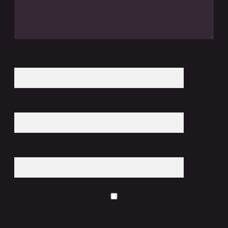
İsim*
E-Posta*
Web Sitesi
Daha sonraki yorumlarımda kullanılması için adım, e-posta adresim ve
site adresim bu tarayıcıya kaydedilsin.