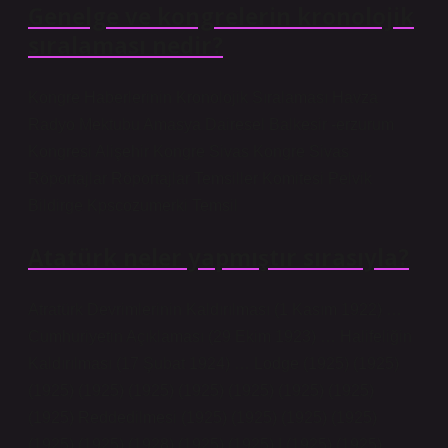
Genelge ve kongrelerin kronolojik
sıralaması nedir?
Kongre Haberlerinin Kronolojik Sıralaması Havza
Radyo Mektubu Amasya Dairesel Balkesir -erzurum
Kongresi Alişehir Kongre Sivas Kongre Sivas
Röportajlar Röportajlar Temsiller Komitesi Pelvik
Bildirge Kpscozumerki Temsil
Atatürk neler yapmıştır sırasıyla?
Atratürk Devrimlerinin Kaldırılması (1 Kasım 1922) …
Cumhuriyetin Açıklaması (29 Ekim 1923) … Halifeliğin
Kaldırılması (17 Şubat 1924) … Lodge (1925) (1925)
(1925) (1925) (1925) (1925) (1925) (1925) (1925)
(1925) Reddedilmesi (1925) (1925) (1925) (1925)
(1925) (1925) (1928) (1925) (1925) I (1925) (1925)