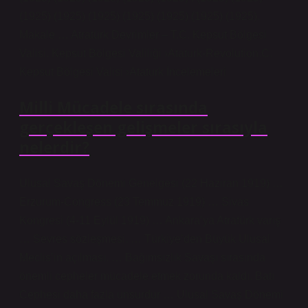
(1925) (1925) (1925) (1925) (1925) (1925) (1925).
Makale … Atratürk Devrimler – T.C. Kepsut Bölgesi
Valisi. Kepsut Bölgesi Valiliği ›Ataturk-Revolution.C.
Kepsut Bölgesi Valisi ›Ataturk İncelemeleri
Milli Mücadele sırasında
gerçekleşen gelişmeler sırasıyla
nelerdir?
Ulusal Savaş Dönemi Genelgesi (22 Haziran 1919) …
Erzurum-Congress (23 Temmuz 1919) … Sivas
Kongresi (4-11 Eylül 1919) … Ankara’ya Atratürk varış
… Sevres sözleşmesi. … Türkiye’den Büyük Ulusal
Meclis’in açılması. … Bağımsızlık Savaşı sırasında
önemli cepheler mücadele etmek zorunda kaldı. Batı
Cephesi daha fazla unsurdur … Ulusal Savaş Dönemi