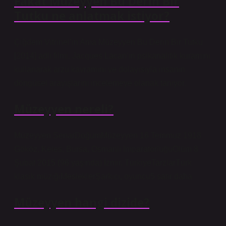
Fakat Müzeyyen Bu Derin Bir
Tutku ne anlatmak istiyor?
Çiğdem Vitrinel’in Ama Müzeyyen Bu Derin Bir Tutku
[2014] adlı filmi, Jacques Lacan’ın psikanalitik kuramını
kullanarak arzu kavramını ve dolayısıyla insanın
döngüsel arayışlarını incelemeye olanak tanıyor.
Müzeyyen nereli?
Müzeyyen SenarDoğumMüzeyyen 16 Temmuz 1918
Gököz, Keles, Bursa, Osmanlı İmparatorluğuÖlüm 8
Şubat 2015 (96 yaşında) İzmir, TürkiyeTarzlarTürk
klasik müziğiMesleklerŞarkıcı, oyuncu5 satır daha
Müzeyyen hangi dizide?