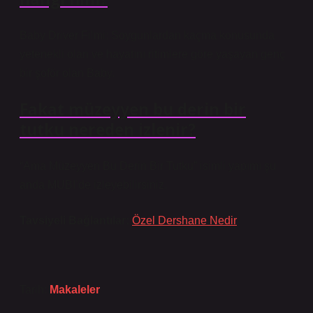
Baby Driver Filmi: Soygunlardan kaçma konusunda
yetenekli olan ve hayatını ritimlere göre yaşayan genç
bir şoför olan Baby.
Fakat müzeyyen bu derin bir
tutku nereden izlenir?
“Ama Müzeyyen Bu Derin Bir Tutku” isimli yapımı şu
anda MUBI’de izleyebilirsiniz.
Tavsiyeli Bağlantılar:
Özel Dershane Nedir
Tarih:
Makaleler