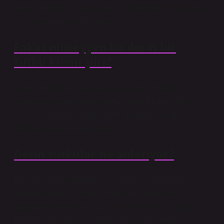
deneyimlemek ve sonra bunları çevremdeki insanlarla
ve takipçilerimle paylaşmaktır.
Fakat müzeyyen bu derin bir
tutku kimin şiiri?
İlhami Algör, garip aşkların, şakaların ve hüzünlü
sapmaların yazarıdır. Ama Müzeyyen Bu Derin Bir
Tutku, İtalyan tepesinden inen, rüzgarda sallanan ve
Tophane’ye inen bir romandır.
Derin tutkular ne anlatıyor?
Bu çarpıcı görsel romantik dramada, olağanüstü
yetenekli genç bir kadın, rekor kıran, nefes kesici
öğretmeniyle derin ve yıkıcı bir aşk ilişkisi geliştirir.
David M. Rosenthal’ın yönettiği bu deniz temalı aşk