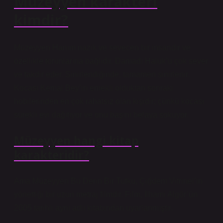
Müzeyyen karakteri
kimdir?
Müzeyyen Hanım nazik ve sevecen bir insandır ve
özellikle torunlarına bağlıdır. Damadı Haluk’u çok sever
ve takdir eder. Sinirlendiğinde, tamamen sinirlenir.
Kocası Kemal Bey’in emekli olduktan sonraki
hobilerinden en çok rahatsız olan kişidir; çünkü kocası
sürekli evi dağıtıyor ve onu başını belaya sokuyor.
Müzeyyen hangi kitap
karakteridir?
Ama Müzeyyen Bu Derin Bir Tutku, Çiğdem Vitrinel’in
yönettiği bir uzun metraj filmdir. Film, İlhami Algör’ün
2005 tarihli aynı adlı kitabından uyarlanmıştır.