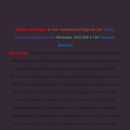
Reklam ve İletişim:
E-mail:
backlinkpaneli@gmail.com
Teams:
forumhizmeti@gmail.com
Whatsapp: 0262 606 0 726
Telegram:
@karabul
Yasal Uyarı:
Sitemiz, 5651 Sayılı Kanun gereğince Bilgi Teknolojileri ve
İletişim Kurumu (BTK) tarafından onaylanmış bir Yer Sağlayıcı olarak
hizmet vermektedir. Bu nedenle, sitedeki içerikleri proaktif olarak
denetleme veya araştırma yükümlülüğümüz bulunmamaktadır. Ancak,
üyelerimiz yazdıkları içeriklerin sorumluluğunu taşımakta olup, siteye
üye olarak bu sorumluluğu kabul etmiş sayılırlar. Bu internet sitesi,
herhangi bir marka, kurum veya şahıs şirketi ile hiçbir bağlantısı
bulunmamaktadır. Sitede yalnızca kendi hazırladığımız makaleler
paylaşılmaktadır. Burada yer alan içerikler haber niteliği taşımamakta
olup, gerçek kurum ve kişiler hakkında paylaşım yapılmamaktadır.