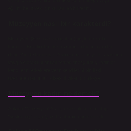
ve kalıcı veya kontrol edilmesi zor bir duygu veya
eğilimi belirtmek için kullanılan bir terim.
Müzeyyen nasıl bir karakterdi?
Müzeyyen (Sezin Akbaşoğulları) güçlü bir kadın
karakter. Kendini bir ilişki üzerinden tanımlayan biri
değil, Arif de biraz öyle. Aslında bu, cinsiyetler arasında
yaygın olarak kullanılan “erkekler özgürdür, kadınlar
kendilerini erkeklere verir, kendilerini bir ilişki
üzerinden tanımlar” klişesini yıkan bir hikaye.
Müzeyyen kadın ne demek?
Anlamı: “Müzeyyen” Arapça kökenli bir isim olup
“süslenmiş” veya “güzel” anlamına gelmektedir.