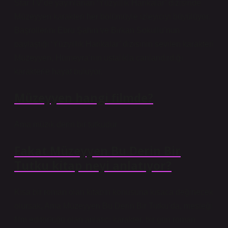
Star TV’de yayınlanan ‘Yüzyıllık Harikalar’ dizisinde
Müzeyyen karakteri her bölümüyle izleyiciyi büyülüyor.
Başrollerini Ebru Şahin ve Birkan Sokullu’nun
paylaştığı ‘Yüzyıllık Harikalar’ dizisinin sevilen karakteri
Müzeyyen, Hümeyra’nın ustalıkla canlandırdığı
karakterle hayat buluyor.
Müzeyyen hangi filmde?
Ama müzik derin bir tutkudur
Fakat Müzeyyen Bu Derin Bir
Tutku kitap neyi anlatıyor?
Kısa bir roman olan kitabın konusuna kısaca değinecek
olursak, Ama Müzeyyen Bu Derin Bir Tutku’da, mesleği
film editörlüğü olan anlatıcı karakter, bir gün roman