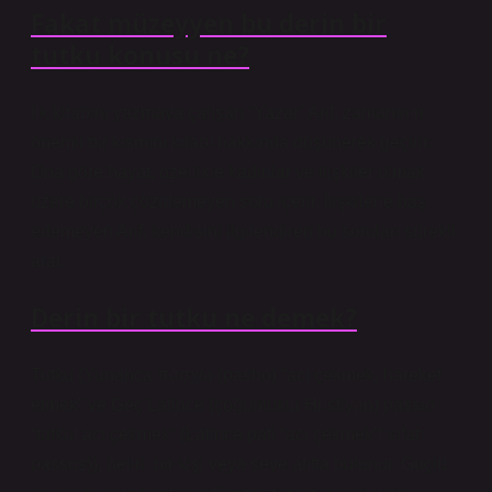
Fakat müzeyyen bu derin bir
tutku konusu ne?
İlk kitabını yazmaya çalışan “Yazar” Arif, zamanının
önemli bir kısmını kitabı hakkında düşünerek geçirir.
Ona göre hayat, özellikle kadınlar ve ilişkiler olmak
üzere birçok çözülemeyen soru içerir. İlişkilerle baş
edemeyen Arif, kendisini ilgilendiren bu soruları sürekli
arar.
Derin bir tutku ne demek?
Tutku (Yunanca πάσχω (pasho) “acı çekmek, hareket
etmek” ve Geç Latince (çoğunlukla Hristiyan) passio
“tutku; acı çekmek” (Latince pati “acı çekmek”; sıfat:
passus)), belirli bir kişi veya şeye atıfta bulunur. Güçlü