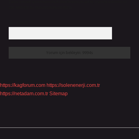
Daha sonraki yorumlarımda kullanılması için adım, e-posta adresim ve
site adresim bu tarayıcıya kaydedilsin.
10 - 4 kaçtır?
*
https://kagforum.com
https://solenenerji.com.tr
https://netadam.com.tr
Sitemap