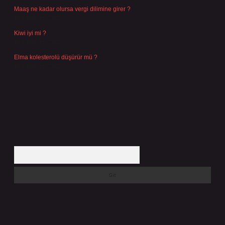
Maaş ne kadar olursa vergi dilimine girer ?
Temmuz 25, 2026
Kiwi iyi mi ?
Temmuz 25, 2026
Elma kolesterolü düşürür mü ?
Temmuz 25, 2026
Arama