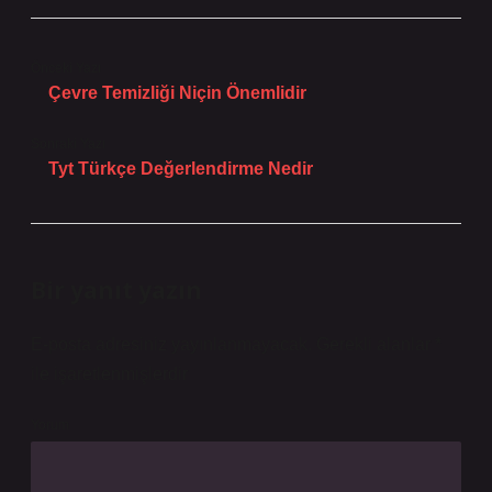
Önceki Yazı
Çevre Temizliği Niçin Önemlidir
Sonraki Yazı
Tyt Türkçe Değerlendirme Nedir
Bir yanıt yazın
E-posta adresiniz yayınlanmayacak.
Gerekli alanlar
*
ile işaretlenmişlerdir
Yorum