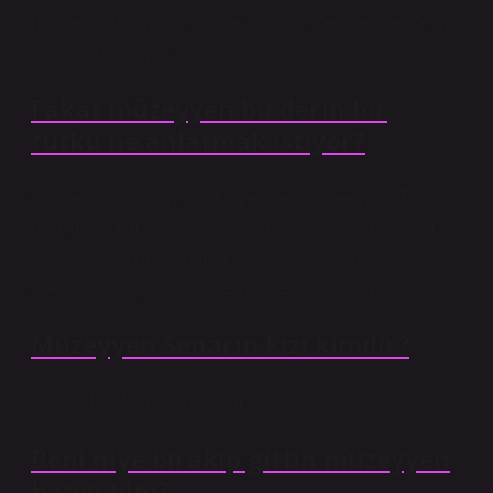
hikayesinde Camille Rowe, Sofiane Zermani ve César
Domboy rol alıyor.
Fakat müzeyyen bu derin bir
tutku ne anlatmak istiyor?
Çiğdem Vitrinel’in Ama Müzeyyen Bu Derin Bir Tutku
[2014] adlı filmi, Jacques Lacan’ın psikanalitik kuramını
kullanarak arzu kavramını ve dolayısıyla insanın
döngüsel arayışlarını incelemeye olanak tanıyor.
Müzeyyen Senarın kızı kimdir?
Feraye IşılMüzeyyen Senar / Kızı
Beni niye bırakıp gittin müzeyyen
hangi film?