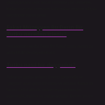
yazmaya karar verir; ancak fikirlerine yön vermekte,
hikâyesine şekil vermekte, kafasındaki imgeleri kâğıda
geçirmekte zorluk çeker.
Fakat Müzeyyen Bu Derin Bir
Tutku nereden izlenir?
“Ama Müzeyyen Bu Derin Bir Tutku” isimli yapımı şu
anda MUBI’de izleyebilirsiniz.
Tutku nasıl bir duygudur?
Tutkunun sözlük anlamı; Direnci (seçeneği) ve
“yargıları” aşan güçlü bir coşku ve arzudur. Başka bir
tanımı ise bir aktivite, nesne veya kavram için
adanmışlık, bağlılık ve yoğun arzudur. Benim için en
önemli tutku yeni şeyler öğrenmek, onları