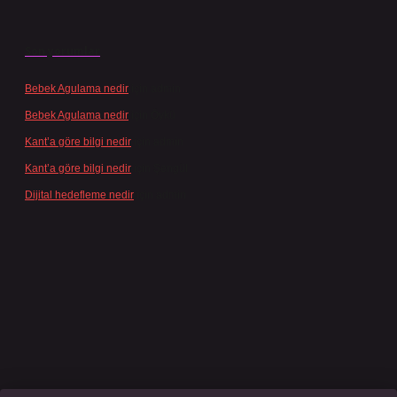
Son yorumlar
Bebek Agulama nedir
için
admin
Bebek Agulama nedir
için
Öykü
Kant’a göre bilgi nedir
için
admin
Kant’a göre bilgi nedir
için
Şengül
Dijital hedefleme nedir
için
admin
casino giriş
grandoperabet
www.betexper.xyz/