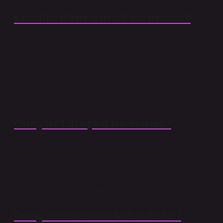
Kendini ifade etmek ne demek?
Kendini ifade etme, bir kişinin arzularını, isteklerini ve
fikirlerini diğer kişiye veya kişilere açık ve öz bir şekilde
iletebilmesinin yoludur. İfade, insanlar arasında doğru
veya yanlış anlayışa yol açtığı için sosyal, akademik ve
iş hayatında önemli bir rol oynar.
Onay’ın Türkçesi ne demek?
Genellikle anlaşma, kabul veya tasvip anlamına gelir
ve olumlu bir kavramdır. Onay, Türk kökenli bir isimdir
ve genellikle bir eylemin veya fikrin onaylandığını veya
kabul edildiğini ifade etmek için kullanılır.
Onay kelimesinin kökü nedir?