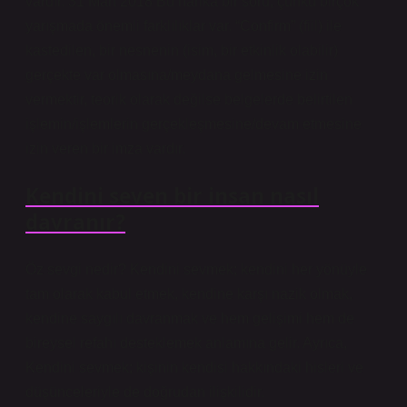
vardır. 31 Mart 2018 Bu harika bir soru, çünkü birçok
yarışmada önemli farklılıklar var. “Confirm” (fiil) ile
kastedilen, bir nesnenin (isim, bir etkinlik olabilir)
gerçekte var olmasına/meydana gelmesine izin
vermektir, teorik olarak değilse belgelerde belirtilen
işlemin/işlemlerin gerçekleşmesine/devam etmesine
izin veren bir imza vardır.
Kendini seven bir insan nasıl
davranır?
Öz sevgi nedir? Kendini sevmek; kendini her yönüyle
tam olarak kabul etmek, kendine karşı nazik olmak,
kendine saygılı davranmak ve hem gelişimi hem de
bireysel refahı desteklemek anlamına gelir. Ayrıca,
Kendini sevmek; kişinin kendisi hakkındaki hisleri ve
düşünceleriyle de doğrudan ilişkilidir.