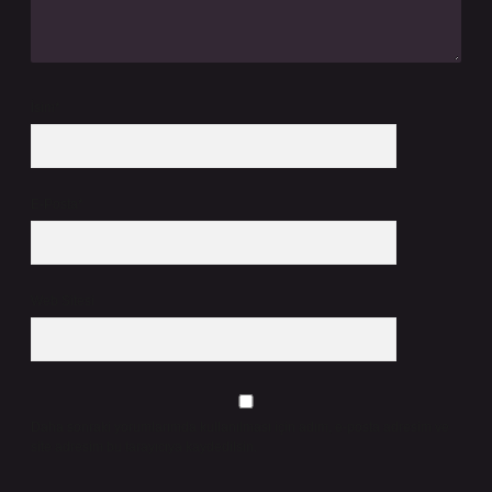
İsim*
E-Posta*
Web Sitesi
Daha sonraki yorumlarımda kullanılması için adım, e-posta adresim ve
site adresim bu tarayıcıya kaydedilsin.