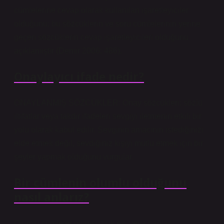
cümlelerine cevap olarak kullanılan işaretleyiciler
olduğunu; bu sözcüklerin ve soru cümlelerinin yerine
geçen sözcüklerin cevap işaretleyicileri olduğunu
açıklamıştır (Demir 2006: 486).
Onaylayıcı ifade nedir?
ONAYLANMIŞ SÖZCÜKLER: Onay sözcükleri; sözlü
iltifatlar veya takdir ifadeleri sevgiyi iletmenin etkili bir
yolu olarak kabul edilir. Sevginin amacının istediğinizi
elde etmek değil, sevdiğiniz kişiyi mutlu etmek için bir
şeyler yapmak olduğunu vurgular.
Bir cümlenin olumlu olduğunu
nasıl anlarız?
Olumlu cümleler olumsuzluk eki veya bağlaç