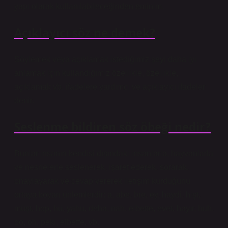
yapı olarak kullanılabileceğinden eminim.
Açıklayıcı söz ne demek?
Söylemek veya açıklamak istediğimiz şeyi daha iyi
anlamak için kullandığımız özellikle, özellikle,
açıklamak vb. ifadelere yardımcı ve açıklayıcı ifadeler
denir.
Seslenme bildiren söz öbeği nedir?
Bunlar insanın kendisi dışındaki insanlarla, hayvanlarla
ve nesnelerle seslenerek, işaret ederek, sorarak,
onaylayarak ve cevap vererek iletişim kurduğunu
ortaya koyan ünlemlerdir: a, abe, bre, ey, haydi, hişt,
müşt, hop, hü, yahu, deha, nah, elbette, evet, hayır, huh,
oo, oh, peki, elbette, vb.