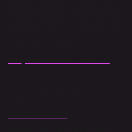
Araştırmacılar öz-onaylamayı, kişinin temel değerleri
hakkında düşünme veya yazma süreci olarak tanımlar.
Olumlamalar, kişinin bütünlüğünü onaylayarak olumsuz
düşüncelerin üstesinden gelen olumlu ifadelerdir. Öz-
onaylama; aksine, kendinizi övmek veya kendinize
yalan söylemekle ilgili DEĞİLDİR.
Onaylama kelimeleri nelerdir?
Türkçe sözlükte evet kelimesi bir edat olarak gösterilir:
“1. Öyledir, olur, olmuştur, iyi, tamam, ya, beli, ha, er
anlamlarında kullanılan bir onaylama veya tasdik
sözcüğü.” “Hayır” kelimesi ise “1.
Evet cümle midir?
Tufan Demir, “evet” ve “hayır” sözcüklerinin soru