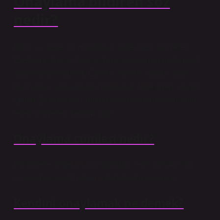
Onaylama bildiren söz
nedir?
Birincisi, genel bir mutabakat ifade eden kelimeler;
Evet, olur, tabii ki, tabii ki. İkincisi, kesin bir mutabakat
ifade eden kelimeler; Elbette, elbette, tamam, oops.
Üçüncüsü, istek yoluyla mutabakat ifade eden kelime;
Lütfen. Dördüncüsü, memnuniyet ve mutabakat ifade
eden kelimeler; Tamam, oops.
Onaylama cumlesi nedir?
Bu ifadeler, diğer kişinin görüşünü veya çalışmasını
onaylamak, bazen de onaylamak için kullanılır.
Kendini onaylamak ne demek?