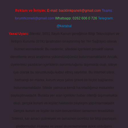
Reklam ve İletişim:
E-mail:
backlinkpaneli@gmail.com
Teams:
forumhizmeti@gmail.com
Whatsapp: 0262 606 0 726
Telegram:
@karabul
Yasal Uyarı:
Sitemiz, 5651 Sayılı Kanun gereğince Bilgi Teknolojileri ve
İletişim Kurumu (BTK) tarafından onaylanmış bir Yer Sağlayıcı olarak
hizmet vermektedir. Bu nedenle, sitedeki içerikleri proaktif olarak
denetleme veya araştırma yükümlülüğümüz bulunmamaktadır. Ancak,
üyelerimiz yazdıkları içeriklerin sorumluluğunu taşımakta olup, siteye
üye olarak bu sorumluluğu kabul etmiş sayılırlar. Bu internet sitesi,
herhangi bir marka, kurum veya şahıs şirketi ile hiçbir bağlantısı
bulunmamaktadır. Sitede yalnızca kendi hazırladığımız makaleler
paylaşılmaktadır. Burada yer alan içerikler haber niteliği taşımamakta
olup, gerçek kurum ve kişiler hakkında paylaşım yapılmamaktadır.
Gerçek kurum ve kişiler ile isim benzerlikleri tamamen tesadüfidir.
Sitemiz, kar amacı gütmeyen ve tamamen ücretsiz bir bilgi paylaşım
platformudur. Hukuka ve yasal düzenlemelere aykırı olduğunu