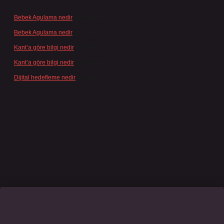
Bebek Agulama nedir
için
admin
Bebek Agulama nedir
için
Öykü
Kant’a göre bilgi nedir
için
admin
Kant’a göre bilgi nedir
için
Şengül
Dijital hedefleme nedir
için
admin
asino giriş
grandoperabet
www.betexper.xyz/