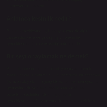
içermeyen cümlelerdir.
Anlamca kesinlik nedir?
Bunlar, gerçekleşmemiş bir olayın gerçekleştiğinin
varsayıldığı veya gerçekleşmiş bir olayın hiç
gerçekleşmediğinin varsayıldığı cümlelerdir.
Bir şeyi onaylamak ne demek?
Bu harika bir soru, çünkü birçok yarışmada önemli
farklılıklar var. “Confirm” (fiil) ile kastedilen, bir nesnenin
(isim, bir olay olabilir) gerçekte var olmasına/meydana
gelmesine izin vermektir, teorik olarak değilse
belgelerde belirtilen işlemin/işlemlerin
gerçekleşmesine/devam etmesine izin veren bir imza