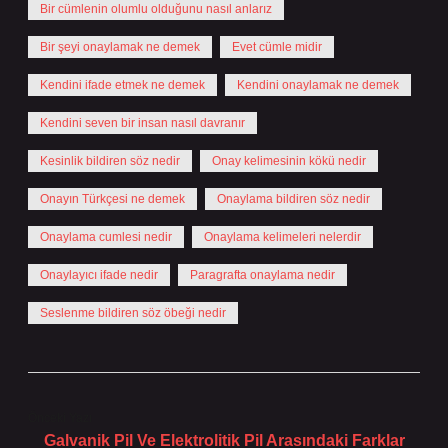
Bir cümlenin olumlu olduğunu nasıl anlarız
Bir şeyi onaylamak ne demek
Evet cümle midir
Kendini ifade etmek ne demek
Kendini onaylamak ne demek
Kendini seven bir insan nasıl davranır
Kesinlik bildiren söz nedir
Onay kelimesinin kökü nedir
Onayın Türkçesi ne demek
Onaylama bildiren söz nedir
Onaylama cumlesi nedir
Onaylama kelimeleri nelerdir
Onaylayıcı ifade nedir
Paragrafta onaylama nedir
Seslenme bildiren söz öbeği nedir
Önceki Yazı
Galvanik Pil Ve Elektrolitik Pil Arasındaki Farklar