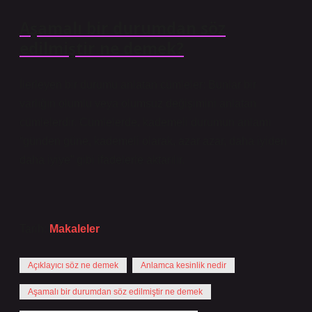
Aşamalı bir durumdan söz
edilmiştir ne demek?
İlerleyen bir durumu anlatan cümleler: Bunlar bir
varlığın olumlu veya olumsuz değişimini anlatan
cümlelerdir. Cümlelerde, kademeli durumun anlamı
“günden güne, kademeli olarak, azar azar, daha iyiden
daha iyiye” gibi ifadelerle aktarılır.
Tarih:
Makaleler
Açıklayıcı söz ne demek
Anlamca kesinlik nedir
Aşamalı bir durumdan söz edilmiştir ne demek