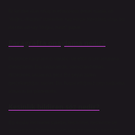
İlk kelime olan oñay’ın etimolojisi genel olarak oñ
“doğru, düzgün” isminden +ay ekiyle türetilmiş olup, bu
da onu oñ+ay “doğru, basit” yapar.
Paragrafta onaylama nedir?
Düşünce kalıplarınızı yaratıcı ve etkili olumlamalarla
dönüştürün. Bu, onaylamak, sonuçlandırmak,
düzeltmek anlamına gelir. Bir şeyin zaten
gerçekleştiğini söyler. Bu, hayal ettiğimiz şeyi sağlama
almanın bir yöntemidir.
Kesinlik bildiren söz nedir?
Bu modal kelimeler suretle, kesinlikle, kesinlikle ve
şüphesizdir. Cümlenin herhangi bir yerinde kesin bir