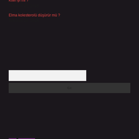
Kiwi iyi mi ?
Temmuz 25, 2026
Elma kolesterolü düşürür mü ?
Temmuz 25, 2026
Arama
Son yorumlar