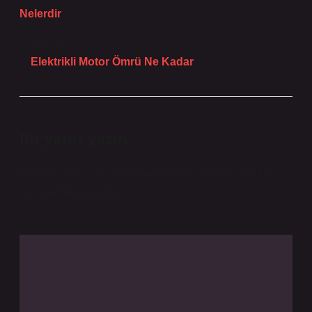
Nelerdir
Sonraki Yazı
Elektrikli Motor Ömrü Ne Kadar
Bir yanıt yazın
E-posta adresiniz yayınlanmayacak.
Gerekli alanlar
*
ile işaretlenmişlerdir
Yorum