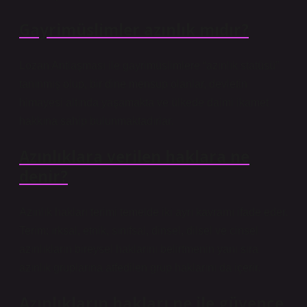
Gayrimüslimler azınlık mıdır?
Lozan Antlaşması ile gayrimüslimlere “azınlık statüsü”
tanınmış olup, bir dine mensup olanlar, devletin
himayesi altında yaşamakta ve ülkede daimi ikamet
hakkına sahip bulunmaktadırlar.
Azınlıklara verilen haklara ne
denir?
Azınlık hakları terimi temelde iki ayrı kavramı ifade eder.
Terim; ırksal, etnik, sınıfsal, dinsel, dilsel ve cinsel
azınlıkların bireysel haklarını belirtmenin yanı sıra
azınlık gruplarına atfedilen grup haklarını da içerir.
Azınlıkların hakları ne ile güvence