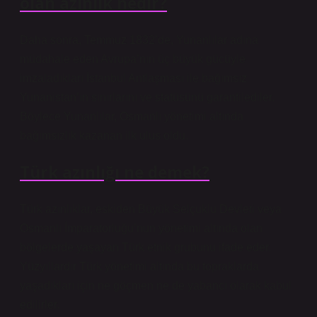
olan azınlık nedir?
Daha sonra, Temmuz 1832’de, Yunanlılar adına
müdahale eden Avrupa’nın üç büyük gücüyle
imzaladıkları İstanbul Antlaşması ile bağımsız
Yunanistan’ın sınırlarını ve statüsünü garantilediler.
Böylece Yunanlılar, Osmanlı yönetimi altında
bağımsızlık kazanan ilk ulus oldu.
Türk azınlığı ne demek?
Türk azınlıklar, eskiden Büyük Selçuklu Devleti veya
Osmanlı İmparatorluğu’nun yönetimi altında olan
bölgelerde yaşayan Türk etnik grubunu ifade eder.
Yüzyıllardır Türk yönetimi altında bu topraklarda
yaşadıkları için ne göçmen ne de yabancı olarak kabul
edilirler.