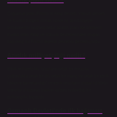
Çoğunluk planı Filistin’in Arap devleti, Yahudi devleti
ve Kudüs bölgesi olmak üzere üç ayrı bölgeye
bölünmesini öngörüyordu; azınlık planı ise başkenti
Kudüs olan, Arap ve Yahudi devletlerinden oluşan
bağımsız bir Filistin federal devletini destekliyordu.
Azınlık milliyetçiliği nedir?
Etnik milliyetçilik, “ulusların ortak bir mirasla,
çoğunlukla ortak bir dil, ortak bir inanç ve ortak bir etnik
kökenle tanımlandığı” ve etnik grupların ulusal kültürün
temelini oluşturan baskın kültürü reddettiği bir
milliyetçilik biçimidir.
Osmanlı Devleti’nde ilk bağımsız