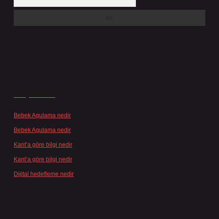
Son yorumlar
Bebek Agulama nedir
için
admin
Bebek Agulama nedir
için
Öykü
Kant’a göre bilgi nedir
için
admin
Kant’a göre bilgi nedir
için
Şengül
Dijital hedefleme nedir
için
admin