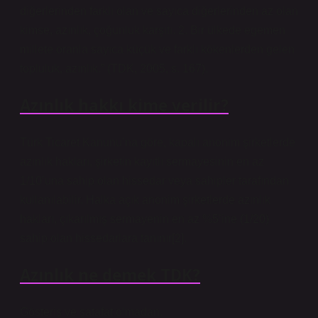
diğerlerinden farklı olan ve sayıca diğerlerinden az olan
kimse, azınlık, çoğunluk karşıtı. 2. Bir ülkede egemen
millete oranla sayıca küçük ve farklı kökenlerden gelen
topluluk, azınlık.” (TDK, 2005, s. 167).
Azınlık hakkı kime verilir?
Türk Ticaret Kanunu’na göre, kapalı anonim şirketlerde
azınlık hakları, şirketin kayıtlı sermayesinin en az
1/10’una sahip olan hissedar veya sahipler tarafından
kullanılabilir. Halka açık anonim şirketlerde azınlık
hakları, çıkarılmış sermayenin en az %5’ine (1/20)
sahip olan hissedarlara tanınır[2].
Azınlık ne demek TDK?
Gösteriş ve şatafat olmadan.