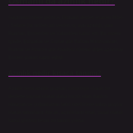
Osmanlı’da azınlık nedir?
Gayrimüslimlere gelince, Osmanlı devleti esasen Milel-
i Selase (üç millet) adı verilen üç ayrı azınlığı, yani
Rumları, Ermenileri ve Yahudileri kabul etti. Bu sistem
içinde, Bulgarlar ve Sırplar gibi Balkan Hıristiyanları,
Rumlar ve Asuriler gibi Anadolu kökenli diğer azınlıklar
Ermeni olarak kabul edildi.
Azınlık nedir kısaca tanımı?
Azınlık veya azınlık grupları, sosyolojik olarak bir
devlette sayısal olarak daha küçük olan, baskın
olmayan ve çoğunluktan farklı özelliklere sahip gruplar
olarak tanımlanır. Ancak, azınlıkların ortak, yasal olarak
kabul görmüş resmi bir tanımı yoktur.