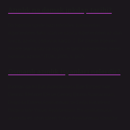
Azınlık ne demek inkılap tarihi?
Bir topluluk içinde bazı nitelikleri bakımından
diğerlerinden farklı olan ve sayıca diğerlerinden az olan
kimse, azınlık, çoğunluk karşıtı. 2. Bir ülkede egemen
millete oranla sayıca küçük ve farklı kökenlerden gelen
topluluk, azınlık.” (TDK, 2005, s. 167).
Osmanlı azınlık isyanları nelerdir?
Batman’da Ali Batı Ayaklanması, Ege Bölgesi’nde
Demirci Mehmet Efe ve Çerkez Ethem Ayaklanması,
Doğu’da Ermeni Ayaklanması ve Doğu Karadeniz
Bölgesi’nde Yunan Ayaklanması. Bu ayaklanmalar
arasında en uzun süren Yunan Ayaklanması olmuştur.