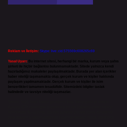
Reklam ve İletişim:
Skype: live:.cid.575569c608265c69
Yasal Uyarı:
Bu internet sitesi, herhangi bir marka, kurum veya şahıs
şirketi ile hiçbir bağlantısı bulunmamaktadır. Sitede yalnızca kendi
hazırladığımız makaleler paylaşılmaktadır. Burada yer alan içerikler
haber niteliği taşımamakta olup, gerçek kurum ve kişiler hakkında
paylaşım yapılmamaktadır. Gerçek kurum ve kişiler ile isim
benzerlikleri tamamen tesadüfidir. Sitemizdeki bilgiler taslak
halindedir ve tavsiye niteliği taşımazlar.
Sitemiz, 5651 Sayılı Kanun gereğince Bilgi Teknolojileri ve İletişim
Kurumu (BTK) tarafından onaylanmış bir Yer Sağlayıcı olarak hizmet
vermektedir. Bu nedenle, sitedeki içerikleri proaktif olarak denetleme
veya araştırma yükümlülüğümüz bulunmamaktadır. Ancak, üyelerimiz
yazdıkları içeriklerin sorumluluğunu taşımakta olup, siteye üye olarak bu