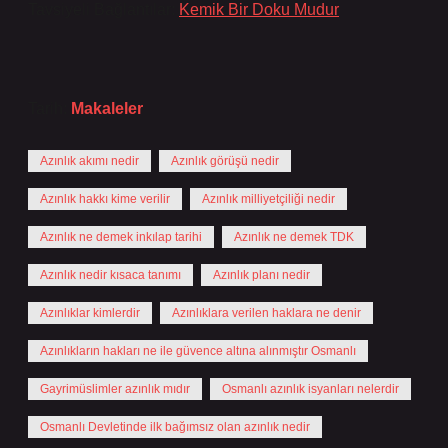
Tavsiyeli Bağlantılar:
Kemik Bir Doku Mudur
Tarih:
Makaleler
Azınlık akımı nedir
Azınlık görüşü nedir
Azınlık hakkı kime verilir
Azınlık milliyetçiliği nedir
Azınlık ne demek inkılap tarihi
Azınlık ne demek TDK
Azınlık nedir kısaca tanımı
Azınlık planı nedir
Azınlıklar kimlerdir
Azınlıklara verilen haklara ne denir
Azınlıkların hakları ne ile güvence altına alınmıştır Osmanlı
Gayrimüslimler azınlık mıdır
Osmanlı azınlık isyanları nelerdir
Osmanlı Devletinde ilk bağımsız olan azınlık nedir