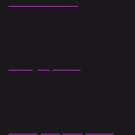
Azınlıklar kimlerdir?
Azınlık, etnik, dinsel veya dilsel farklılıklara sahip ve
nüfusun geri kalanından sayıca daha küçük bir grup
olarak tanımlanabilir. Yerli halklar, yaşadıkları topraklar
işgal edilmeden veya sömürgeleştirilmeden önce söz
konusu yerde toprak sahibi olan kişilerdir.
Azınlık görüşü nedir?
Bu anlayışa göre, ulusa yeni gelenler, kültürel ve etnik
farklılıklarıyla bir topluluk oluşturabilecekleri şekilde
vatandaşlığa alınırlar. Sadakat fikri etrafında ulus-
devlete ait olmayı sağlamaya çalışan üç modelin de
amacı, homojen bir ulus inşa etmektir.
Osmanlı’ya karşı ilk isyan eden