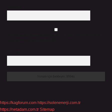
Web Sitesi
Daha sonraki yorumlarımda kullanılması için adım, e-posta adresim ve
site adresim bu tarayıcıya kaydedilsin.
5 + 3 kaçtır?
*
https://kagforum.com
https://solenenerji.com.tr
https://netadam.com.tr
Sitemap