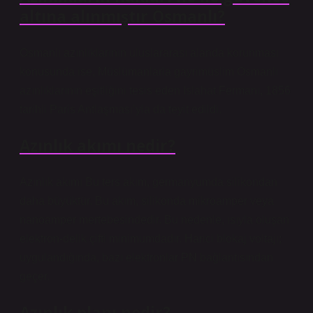
altına alınmıştır Osmanlı?
Osmanlı azınlıklarının uluslararası alanda korunması
konusunda ise, Müslümanlarla gayrimüslim Osmanlı
azınlıklarının eşitliğini tesis eden Islahat Fermanı, 1856
tarihli Paris Antlaşması’yla da teyit edildi.
Azınlık akımı nedir?
Azınlık akımı Bu ters akım, germanyumda silikondan
daha büyüktür. Bu akım, silikonda mikroamper veya
nanoamper mertebesindedir. Bu nedenle, ısıyla oluşan
elektron-delik çifti minimumdadır. Harici blokaj voltajı;
uygulandığında, bazı elektronlar PN bağlantısından
geçer.
Azınlık planı nedir?