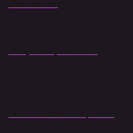
azınlık kimdir?
Milliyetçilik ve Rus tahriklerinin etkisiyle Sırplar
Osmanlı’ya karşı ilk ayaklanan millet oldu, ancak
bağımsızlığını ilk kazanan millet Yunanlılar oldu.
Türkiye’de kaç azınlık var?
Türkiye’deki resmi politikaya göre, yalnızca Ermeniler,
Rumlar ve Yahudiler hala azınlık statüsüne sahiptir.
Devlet, diğer Müslüman olmayan grupları veya etnik,
dilsel veya mezhepsel azınlıkları azınlık olarak
tanımamaktadır.
Azınlık ne demek inkılap tarihi?
Bir topluluk içinde bazı nitelikleri bakımından