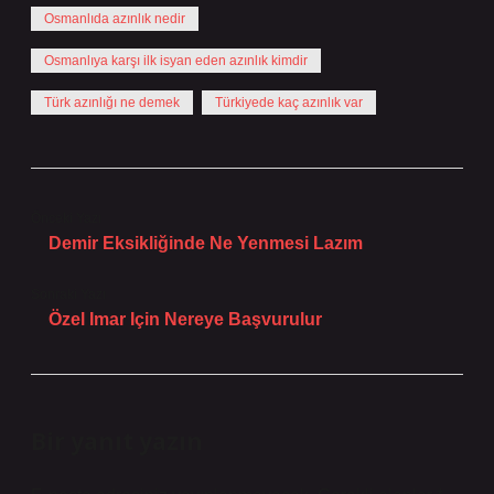
Osmanlıda azınlık nedir
Osmanlıya karşı ilk isyan eden azınlık kimdir
Türk azınlığı ne demek
Türkiyede kaç azınlık var
Önceki Yazı
Demir Eksikliğinde Ne Yenmesi Lazım
Sonraki Yazı
Özel Imar Için Nereye Başvurulur
Bir yanıt yazın