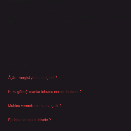
sorumluluğu kabul etmiş sayılırlar.
Hukuka ve yasal düzenlemelere aykırı olduğunu düşündüğünüz
içerikleri,
backlinkpanelicomtr@gmail.com
adresine bildirmeniz halinde,
ilgili içerikler yasal süre içerisinde sitemizden kaldırılacaktır.
Son Yazılar
Âşârm vergisi yerine ne geldi ?
Ağustos 9, 2026
Kuzu göbeği mantar tohumu nerede bulunur ?
Ağustos 8, 2026
Muhtıra vermek ne anlama gelir ?
Ağustos 7, 2026
Epifenomen nedir felsefe ?
Ağustos 6, 2026