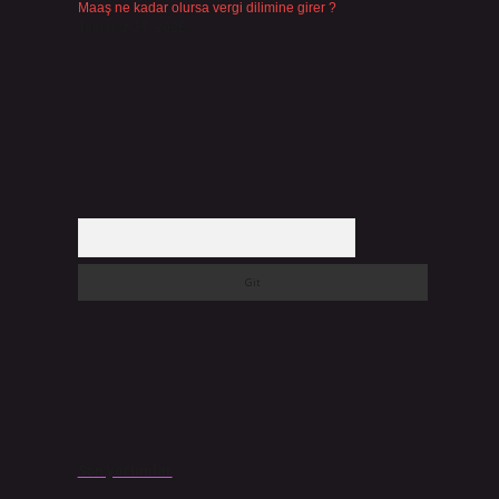
Maaş ne kadar olursa vergi dilimine girer ?
Temmuz 25, 2026
Arama
Son yorumlar