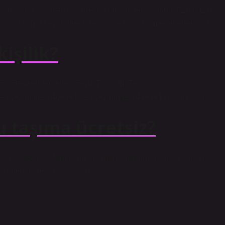
en ve 60 yaş üstü kişilere indirimli ücret ise 9,60 TL’dir. 120
 toplu taşıma seyahatlerinde yüzde 50 indirim elde edersiniz…
işilik?
SHDBenzerMercedes-Benz TourismoTeknik
e (2+2 model) 46+1+1 ve (2+1 model) 41+1+122 satır daha
 taşıma ücretsiz?
rı paylaşıldı. İstanbul’un düşman işgalinden kurtuluşunun yıl
çeneği ücretsiz çalışacak.