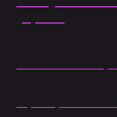
Türkiye’de ilk 
yapıldı?
Türkiye’de ilk otobüs seferleri tam 115 yıl önce, 1909’
1909’da Osmanlı topraklarında faaliyet gösteren ulaşım ş
sermaye ve “Dersaadet Otobüs ve Omnibüs. Osmanlı Ano
Otobüs en fazla kaç b
Otobüsler için hız sınırı: Mesken bölgelerinde 50 km, çi
100 km
Toplu taşıma ne zaman