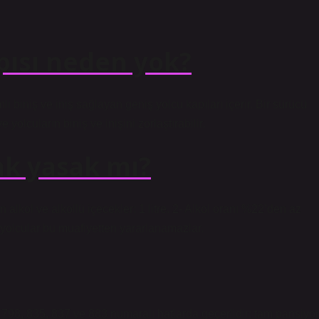
pısı neden yok?
i biniş ve iniş sağlayan geniş yolcu kapıları içerir. Bir sürücü
yolcuların biniş ve inişini zorlaştırabilir.
ak yasak mı?
ol ve alkollü içecekler: 1 litre. 2- Alkol oranı %22’den az
ış yolcular bu muafiyetten yararlanamazlar.
 798, 835, 837 ve 883 numaralı hatlarda geçerlidir; tam pansiyo