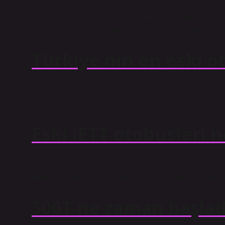
Online seyahat turizminin en önemli markalarından biri
Gürocak (Endüstri Mühendisliği 2014) ile girişimcilik h
Türkiye’nin en eski o
Türkiye’nin İLK KARAYOLCU TAŞIMACILIK ŞİRKETİ ola
kurulmuştur.
Eski İETT otobüsleri 
İstanbul Büyükşehir Belediye Meclisi’nin 17 Eylül 2020 t
Halk Otobüsleri’nin bundan böyle İETT çatısı altında te
500T ne zaman başlad