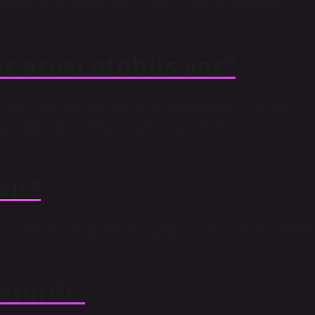
tirdiği atlı arabalarla ulaşım hizmeti, ilk toplu taşıma girişimi
er arası otobüs var?
bu nedenle otobüs şirketleri arasında kıyasıya bir rekabet
ası otobüs şirketi bulunmaktadır ve bu sayı yaz ve kış
ait?
n insanların bu atlı arabaları kullanması yasaktı ve bu hak yalnızc
enirdi?