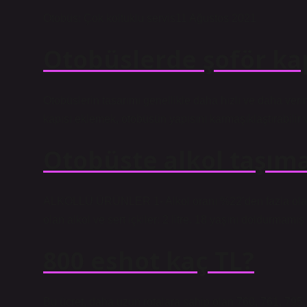
Otobüs: Çok koltuklu servis11 Ağustos 2021
Otobüslerde şoför ka
Otobüslerin tasarımı genellikle daha hızlı ve daha veriml
kapısı eklemek, otobüsün yapısını karmaşıklaştırabilir ve 
Otobüste alkol taşım
ALKOLLÜ ÜRÜNLER 1- Alkol oranı %22’den fazla olan alk
olan alkol ve sert içkiler: 2 litre. 18 yaşını doldurmam
800 eshot kaç TL?
Bu ücret, daha uzun rotalara sahip olan 760, 761, 795,