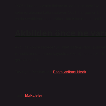
1986 yılında dönemin ihtiyaçları doğrultusunda “korsa
şehir içi ulaşıma katkı sağlayan 500T, her gün on binler
ya da sevdiklerine götürürken, kimisine de alternatif İs
Akbilden önce ne var
Akbil’den önce sadece “Bil” bilet sistemi vardı. Dünya
ıslandıklarında hemen kaybolma özelliğine sahipti. Bu
gerektiriyordu.
Tavsiyeli Bağlantılar:
Pasta Volkanı Nedir
Tarih:
Makaleler