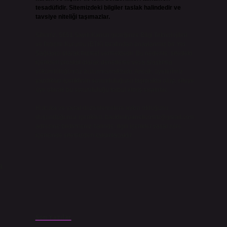
tesadüfidir. Sitemizdeki bilgiler taslak halindedir ve
tavsiye niteliği taşımazlar.
Sitemiz, 5651 Sayılı Kanun gereğince Bilgi Teknolojileri
ve İletişim Kurumu (BTK) tarafından onaylanmış bir Yer
Sağlayıcı olarak hizmet vermektedir. Bu nedenle, sitedeki
içerikleri proaktif olarak denetleme veya araştırma
yükümlülüğümüz bulunmamaktadır. Ancak, üyelerimiz
yazdıkları içeriklerin sorumluluğunu taşımakta olup, siteye
üye olarak bu sorumluluğu kabul etmiş sayılırlar.
Hukuka ve yasal düzenlemelere aykırı olduğunu
düşündüğünüz içerikleri,
backlinkpanelicomtr@gmail.com
adresine bildirmeniz halinde, ilgili içerikler yasal süre
içerisinde sitemizden kaldırılacaktır.
a
Son Yazılar