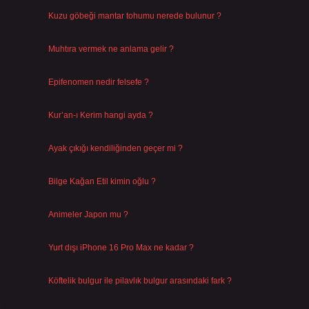
Kuzu göbeği mantar tohumu nerede bulunur ?
Ağustos 8, 2026
Muhtıra vermek ne anlama gelir ?
Ağustos 7, 2026
Epifenomen nedir felsefe ?
Ağustos 6, 2026
Kur’an-ı Kerim hangi ayda ?
Ağustos 6, 2026
Ayak çıkığı kendiliğinden geçer mi ?
Ağustos 5, 2026
Bilge Kağan Etil kimin oğlu ?
Ağustos 4, 2026
Animeler Japon mu ?
Ağustos 4, 2026
Yurt dışı iPhone 16 Pro Max ne kadar ?
Temmuz 29, 2026
Köftelik bulgur ile pilavlık bulgur arasındaki fark ?
Temmuz 27, 2026
n