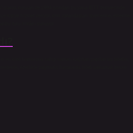
n” olarak kurulan ve 1994 yılından bu yana İETT bünyesinde
ce kişiye hizmet veriyor, kimi vatandaşları işyerlerine, evlerine
tanbul turu imkânı sunuyor.
dı?
nın en kötü hamuruna sahip saman kağıttan yapılan bu biletler,
 nedenle, özellikle yağmurlu havalarda bileti saklamak beceri