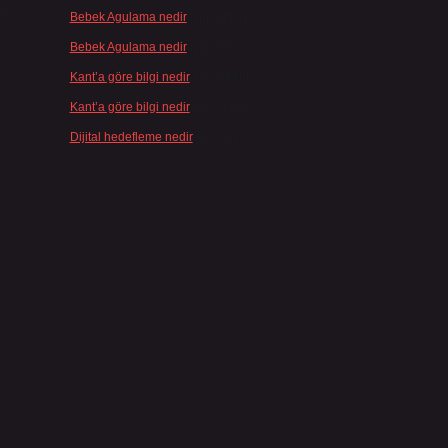
k
Bebek Agulama nedir
için
admin
Bebek Agulama nedir
için
Öykü
Kant’a göre bilgi nedir
için
admin
Kant’a göre bilgi nedir
için
Şengül
Dijital hedefleme nedir
için
admin