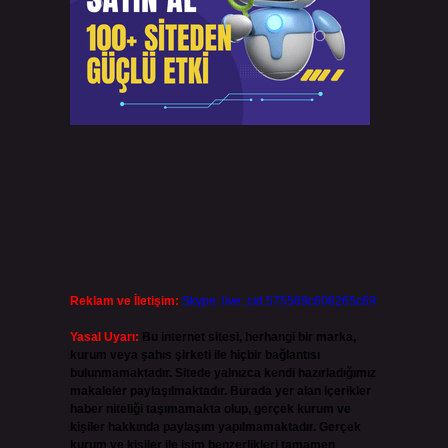
Reklam ve İletişim:
Skype: live:.cid.575569c608265c69
Yasal Uyarı:
Bu internet sitesi, herhangi bir marka,
kurum veya şahıs şirketi ile hiçbir bağlantısı
bulunmamaktadır. Sitede yalnızca kendi hazırladığımız
makaleler paylaşılmaktadır. Burada yer alan içerikler
haber niteliği taşımamakta olup, gerçek kurum ve
kişiler hakkında paylaşım yapılmamaktadır. Gerçek
kurum ve kişiler ile isim benzerlikleri tamamen