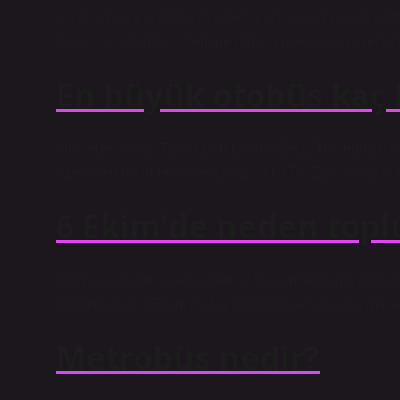
ücreti 14,34 TL; öğrenim ücreti 4,30 TL; öğrenci, öğretm
dakikalık aktarma sistemine dahil olmayan bu ücretle,
En büyük otobüs kaç k
Mercedes-Benz TravegoMercedes-Benz Travego 16 
özelliklerMotorMercedes-Benz OM 470, Euro 6Kapasit
6 Ekim’de neden toplu
İBB’nin açıklamasında ücretsiz ulaşım talebinin detayla
dönümü olan 6 Ekim Pazar günü birçok toplu taşıma se
Metrobüs nedir?