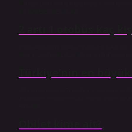
Metrobüs, metro ve otobüsün birleşimi olan bir toplu ta
için lastik tekerlekler kullanır.
2 artı 1 otobüs kaç kiş
Otobüslerde oturma düzeni 2+1 veya 2+2 olarak ayrılı
bulunur. 2+1 otobüslerde koridorun sağ tarafında yan yana
Türkiye’nin en büyük
1926 yılından bu yana Türkiye’nin ilk karayolu yolcu taş
memnuniyeti ve kurucusu Kâmil Koç’un iş ahlakı pren
etmektedir.
Obilet kime ait?