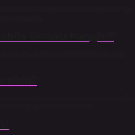
nin kurucuları Ali Yılmaz (Endüstri Mühendisliği 2012) ve Yiğit
ikayelerini konuştuk.
tobüs firması hangisi?
n Kâmil Koç Otobüsler A.Ş., “KAMİL KOÇ”, 1926 yılında
ne oldu?
arihli kararıyla, İstanbul Ulaşım A.Ş.’ye ait otobüslerin ve Özel
k renkte faaliyet göstermesine karar verildi.
ı?