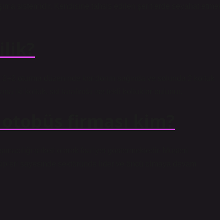
şıma sistemidir. Kendisine tahsis edilen şeritlerde seyahat etme
ilik?
r. 2+2 oturma düzeninde koridorun sağında ve solunda 2 koltuk
 iki koltuk, sol tarafında ise tekli koltuklar bulunur.
 otobüs firması kim?
ımacılığı şirketi olarak faaliyet göstermektedir. Müşteri
sipleri sayesinde sektöründe lider ve öncü olmaya devam