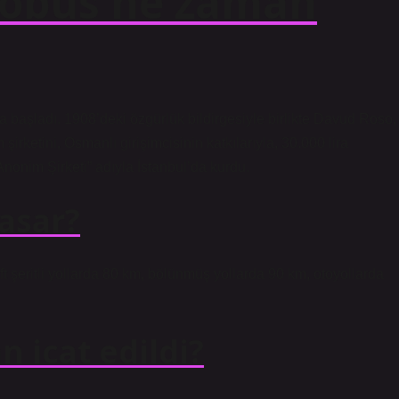
otobüs ne zaman
da başladı. 1908’deki özgürlük bildirgesiyle birlikte Davud Roso,
irketini, Osmanlı girişimcisinin katkılarıyla, 30.000 lira
nim Şirketi” adıyla İstanbul’da kurdu.
asar?
ft şeritli yollarda 80 km, bölünmüş yollarda 90 km, otoyollarda
 icat edildi?