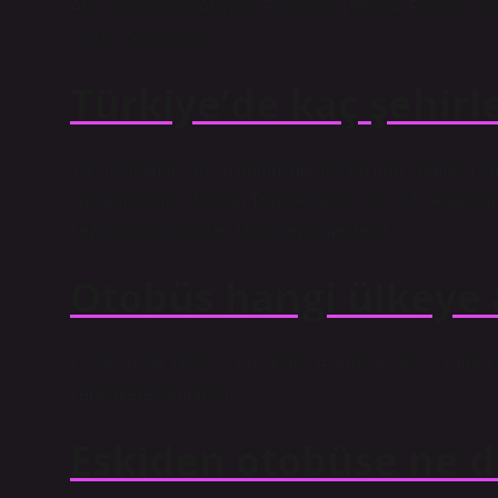
Atlı arabadan teleferiğe. Pascal’ın 1662’de Paris’te geliş
olarak belgelendi.
Türkiye’de kaç şehirl
Yolcu taşımacılığının önemi her geçen gün artmakta ve 
yaşanmaktadır. Bugün Türkiye’de kayıtlı 277 şehirlerar
sezonlarında 30’dan fazla değişmektedir.
Otobüs hangi ülkeye 
İlk otobüsler 1662 yılında Paris’te ortaya çıktı. Sırada
zenginlere tanınmıştı.
Eskiden otobüse ne d