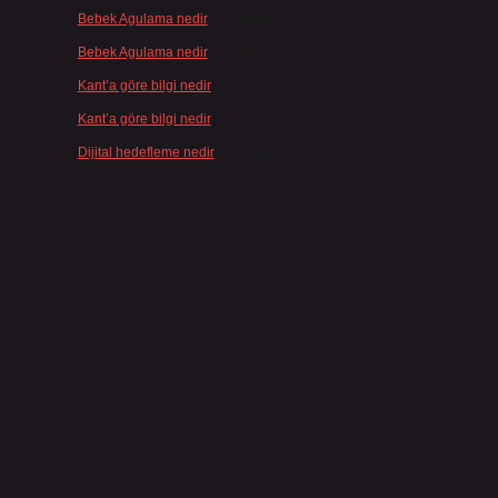
.
Bebek Agulama nedir
için
admin
Bebek Agulama nedir
için
Öykü
Kant’a göre bilgi nedir
için
admin
Kant’a göre bilgi nedir
için
Şengül
Dijital hedefleme nedir
için
admin
k