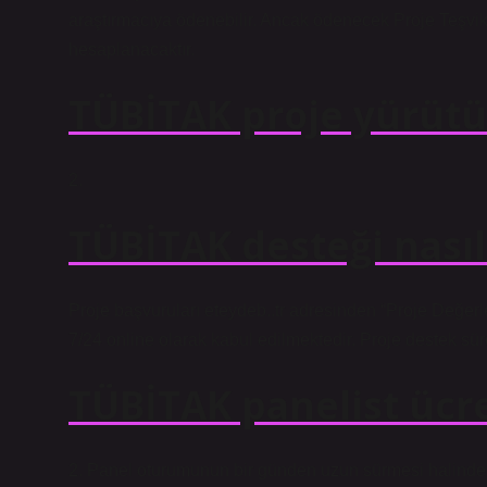
araştırmacıya ödenebilir. Ancak ödenecek Proje Teşvik
hesaplanacaktır.
TÜBİTAK proje yürütü
2.
TÜBİTAK desteği nasıl 
Proje başvuruları eteydeb..tr adresinden “Proje Değe
7/24 online olarak kabul edilmektedir. Proje destek süre
TÜBİTAK panelist ücr
2. Panel oturumunun bir günden uzun sürmesi halinde, ik