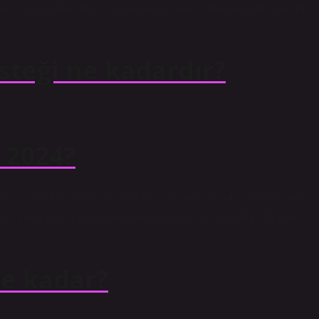
den itibaren her gün için ödenecek panelist/moderatör ücretine
steği ne kadardır?
 2024?
şını şöyle açıkladı: “TÜBİTAK burslarını 2024 için ikinci kez
sans veya lisans dışı öğrenciler için burs miktarı 4000 TL’den
e kadar?