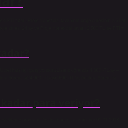
dar?
ki PTI tutarı, Proje Yöneticisi tavanının proje süresinin 2,5 katı
roje süresi 24 ay ve Proje Yöneticisi tavanı 2.500 TL ise PTİ =
kadar?
ret karşılığı çalışıyorsanızLisans öğrencisi4.800.-TL/ay –
ora öğrencisi24.000.-TL/ay6.600.-TL/ayDoktora öğrencisi
 kadar para veriyor?
i destekleme programı Desteklenecek azami tutar 01.01.2018