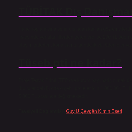
TÜBİTAK Dış Danışman
Panel toplantısına şehir dışından katılan gözlemcilerd
listesinde yer alan illerden gelenlere ise 200 TL öde
ulaşım giderleri, konaklama, gündelik vb. ödemeler yap
Tüseb pti ne kadar?
Proje Teşvik Primi (TEP) ve kurum payı hariç olmak üze
(bu tutar dahil), orta ölçekli projeler için 1.000.001 TL
5.000 TL arasında değişmektedir.
Tavsiyeli Bağlantılar:
Guy U Çevgân Kimin Eseri