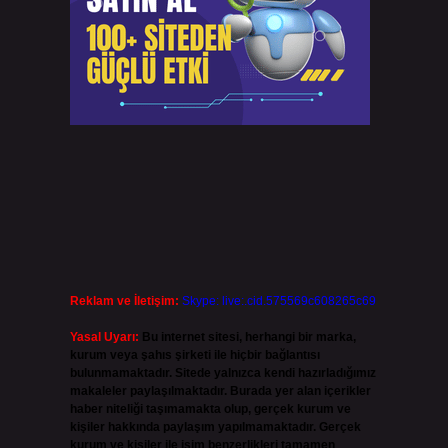
Reklam ve İletişim:
Skype: live:.cid.575569c608265c69
Yasal Uyarı:
Bu internet sitesi, herhangi bir marka,
kurum veya şahıs şirketi ile hiçbir bağlantısı
bulunmamaktadır. Sitede yalnızca kendi hazırladığımız
makaleler paylaşılmaktadır. Burada yer alan içerikler
haber niteliği taşımamakta olup, gerçek kurum ve
kişiler hakkında paylaşım yapılmamaktadır. Gerçek
kurum ve kişiler ile isim benzerlikleri tamamen