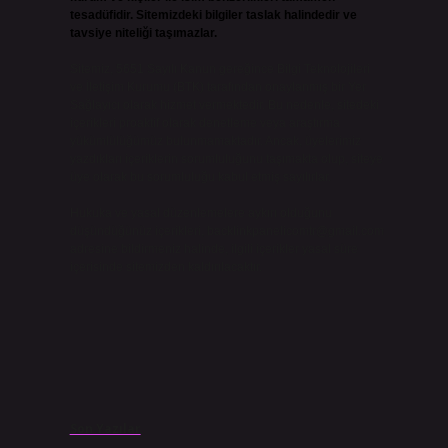
tesadüfidir. Sitemizdeki bilgiler taslak halindedir ve
tavsiye niteliği taşımazlar.
Sitemiz, 5651 Sayılı Kanun gereğince Bilgi Teknolojileri
ve İletişim Kurumu (BTK) tarafından onaylanmış bir Yer
Sağlayıcı olarak hizmet vermektedir. Bu nedenle, sitedeki
içerikleri proaktif olarak denetleme veya araştırma
yükümlülüğümüz bulunmamaktadır. Ancak, üyelerimiz
yazdıkları içeriklerin sorumluluğunu taşımakta olup, siteye
üye olarak bu sorumluluğu kabul etmiş sayılırlar.
Hukuka ve yasal düzenlemelere aykırı olduğunu
düşündüğünüz içerikleri,
backlinkpanelicomtr@gmail.com
adresine bildirmeniz halinde, ilgili içerikler yasal süre
içerisinde sitemizden kaldırılacaktır.
Son Yazılar