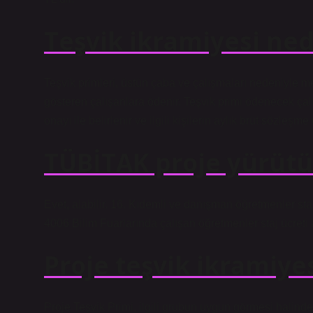
Teşvik ikramiyesi ned
Teşvik primleri, üstün çaba ve çalışmaları nedeniyle 
gösteren çalışanlara ödenir. Teşvik primi ödenecek çal
onayı ile belirlenir ve ilgili kişilerin aylık brüt sözleşm
TÜBİTAK proje yürütüc
Evet, alabilir. 16. Kıdemli ve danışman öğretmenler st
4006 Bilim Fuarlarında çalışan öğretmenler staj ücreti al
Proje teşvik ikramiyes
Proje Teşvik Primi, ilgili grubun uygun görmesi halinde 