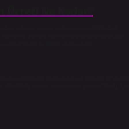
 Ücreti Ne Kadar?
en EK-1 listesinde yer alan illerden gelenlere 400 TL, EK-2
me yapılacaktır. Gözlemci panel üyelerine bu ödemenin dışında
ılacaktır. Herhangi bir ödeme yapılmayacaktır.
re proje destek tutarı, küçük projeler için 1.000.000 TL’ye kada
 ile 3.000.000 TL arasında, büyük projeler için ise 3.000.001 TL il