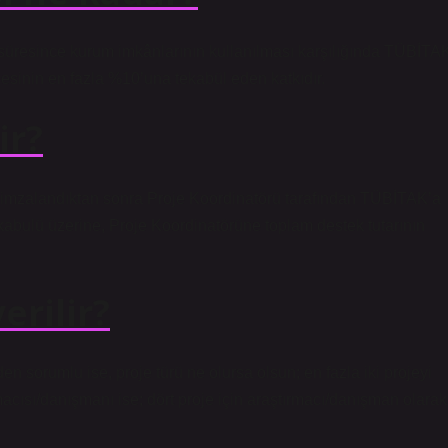
süresince kurum imkânlarının kullanılması karşılığında TÜBİTA
tçesinin en fazla %10’una tekabül eden katkıdır.
ir?
me imzalandıktan sonra Proje Koordinatörü tarafından TÜBİTAK’a
 kabulü üzerine, Proje Koordinatörüne toplam destek tutarının
erilir?
n sorumlu ise, proje türü ne olursa olsun; en fazla iki projeyi
ırmacısı/danışmanı ise; dört proje için araştırmacı/danışman olarak