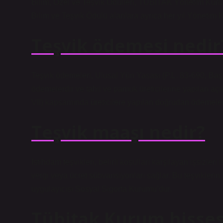
Bilim, Özel ve Teşvik Ödülleri, TÜBİTAK Yönetim Kurulu t
Bilim ve Teşvik Ödülü alanlara ayrıca her yıl Yönetim Ku
Teşvik ödemesi nedir
Teşvik ödemeleri, Ulusal Yün Yasası (P.L. 83-690, Başlı
ödemelerdir ve tahıl ve pamuk üreticilerine yapılan aç
VII) kapsamında üreticilere yapılan doğrudan ödemeler
Teşvik maaşı nedir?
İstihdam teşvikleri, belirli koşulları karşılayan işsizleri
vergi veya ücret sübvansiyonları sağlar. Bu teşviklerin 
uygulayıcısı Sosyal Sigorta Kurumu’dur.
Tübitak Kurum hisses