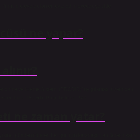
 Primi, projeye ek fon enjekte edilmeyecek şekilde
cüsü ne yapar?
alınır?
rlendirme ve İzleme Sistemi (PRODİS)” uygulaması üzerinden
si en fazla 18 aydır. Proje bütçesi ¨ 500.
eti ne zaman yatar?
inci günden itibaren her gün için kararlaştırılan ücretin yarısı