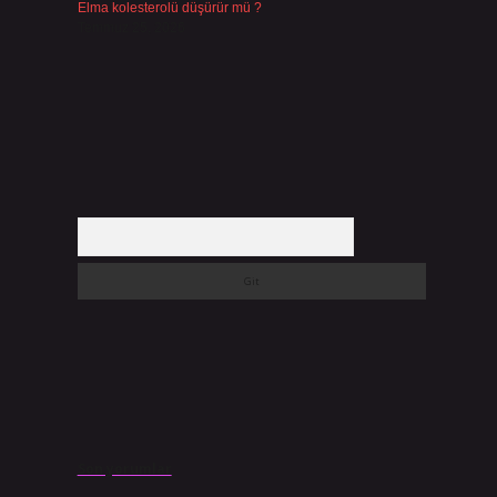
Elma kolesterolü düşürür mü ?
Temmuz 25, 2026
Arama
Son yorumlar