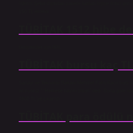
ödenir. Şehir dışından panele katılan kişiye ikinci gün
150 TL eklenir.
TÜBİTAK 1512 hibe de
Girişimciler için 900.
TÜBİTAK bursu kaç TL
Sanayi ve Teknoloji Bakanı Mehmet Fatih Kacır burs artı
artırıyoruz.” “Herkese hayırlı olsun” dedi. Buna göre li
4800 TL’ye çıkarıldı.
TÜBİTAK para ödülü n