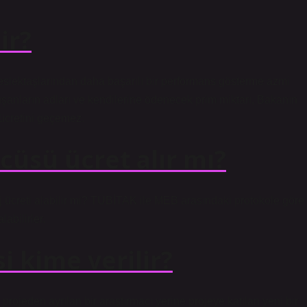
ir?
meslektaşlarından daha başarılı bir performans gösterme azmi
ışanların adları ve kendilerine ödenecek prim miktarı, Bakanın
e ücretini geçemez.
üsü ücret alır mı?
aj ücreti alabilir mi? TÜBİTAK ile MEB arasındaki protokole göre
abilirler.
i kime verilir?
projeden ayrılan bir araştırmacı yerine projeye katılan yeni bir