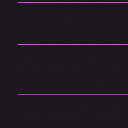
Kurumsal pay, projenin yürütülmesi ve tamamlanması 
tarafından sağlanan, proje teşvik primi hariç, proje bü
4006 PTI ödemesi ned
Proje destek tutarı, taraflarca e-imza yoluyla sözleş
bildirilen banka hesabına aktarılacaktır. Nihai raporun
%5’i oranında Proje Teşvik Primi (PTI) ödenecektir.
TÜBİTAK PTI kimlere v
Bir kişi aynı anda birden fazla TÜBİTAK destekli projede
yönetiyorsa; bir projenin yöneticisi, iki projenin araşt
PTI ücreti ödenir.