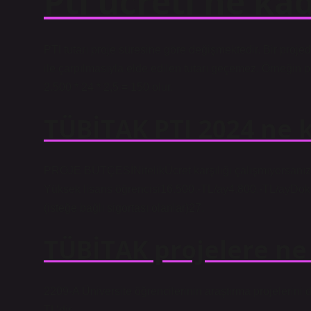
Pti ücreti ne ka
PTI tutarı proje süresine göre değişmektedir. Bir projede
ile çarpılmasıyla elde edilen tutarı geçemez. Örneğin p
2.500 * 24 * 2,5 = 150 olur.
TÜBİTAK PTI 2024 ne 
PROJE BÜTÇESİNitelikÜcret karşılığı çalışmıyorsanızÜc
Yüksek lisans öğrencisi16.500.-TL/ay4.800.-TL/ayDokt
(isteğe bağlı sigortası olanlar)27.
TÜBİTAK projelere ne
2209-A Üniversite öğrencilerinin araştırma projelerin
TL’dir.