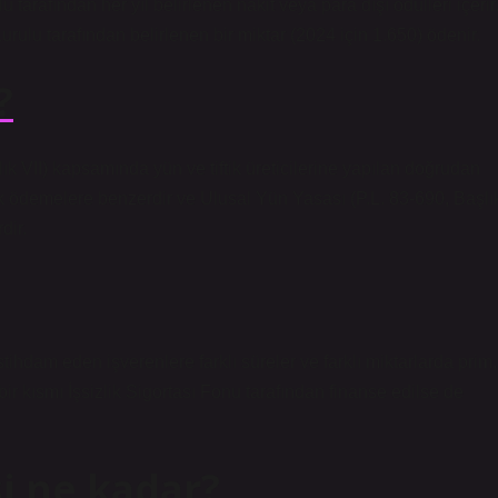
arafından her yıl belirlenen nakit veya para dışı ödülleri içerir
rulu tarafından belirlenen bir miktar (2024 için 1.650) ödenir.
?
k VII) kapsamında yün ve tiftik üreticilerine yapılan doğrudan
ık ödemelere benzerdir ve Ulusal Yün Yasası (P.L. 83-690, Başlı
dir.
 istihdam eden işverenlere farklı süreler ve farklı miktarlarda prim,
bir kısmı İşsizlik Sigortası Fonu tarafından finanse edilse de
i ne kadar?