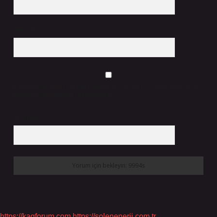
Web Sitesi
Daha sonraki yorumlarımda kullanılması için adım, e-posta adresim ve
site adresim bu tarayıcıya kaydedilsin.
9 - 5 kaçtır?
*
https://kagforum.com
https://solenenerji.com.tr