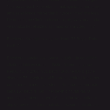
Yani bu araba, hız rekorları kırmak için tasarlanmamış,
ama şehir içinde “bir yerden bir yere gitmek” için ideal.
Ne de olsa, bir Clio’nun hızından çok, sizi zamanında
ve rahatça hedefinize ulaştırması önemli, değil mi?
Erkeklerin Stratejik Yaklaşımı: “Hadi, 75 Beygir Daha
Ne Ki?”
Erkeklerin, araçlar söz konusu olduğunda genellikle
çözüm odaklı ve stratejik düşündüklerini biliyoruz.
Renault Clio 2000’in 75 beygir gücüne bakıp şöyle
diyorlar: “75 beygir, rahat! Bu araba şehir içi ideal, ben
bunu her türlü modifiye ederim! Bir turbo takarım, işte
sana 150 beygir!” Tabii, her şeyin bir fiyatı var. O
modifiye işlemlerinin, gençliğinizin tüm tasarruflarını
alıp götürecek kadar pahalı olabileceğini hatırlatmakta