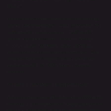
Bulalım!
Hadi, hep birlikte zaman tüneline doğru bir yolculuğa
çıkalım. 2000 yılının başları… Nokia 3310’un hala “en
sağlam telefon” olduğu zamanlar… DVD’ler, MP3
çalarlar, o garip mini etekler… Ve tabii ki, Renault
Clio’nun o klasik 2000 model versiyonu! Peki, bu
arabanın kaç beygir olduğunu merak ettiniz mi? Eğer
cevabınız “Evet!” ise, doğru yerdesiniz. Şimdi, hep
beraber Renault Clio 2000’in gizemini çözmeye
koyulalım.
Renault Clio 2000 Modelin Beygir Gücü Nedir?
Hadi, işin özüne gelelim! Renault Clio’nun 2000 model
versiyonu, 1.2 litrelik motoruyla 75 beygir gücü üretiyor.
Şaşırtıcı mı? Pek değil, aslında tam beklediğiniz gibi!