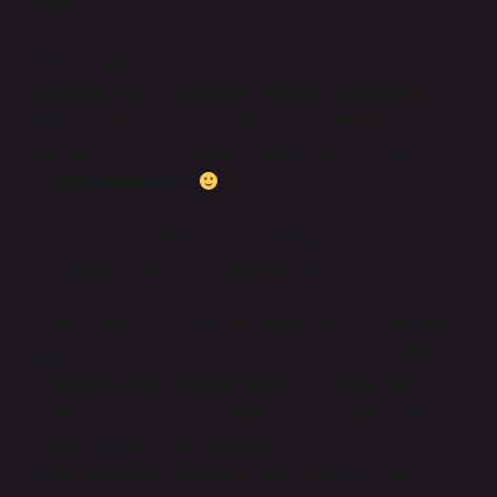
fayda var.
Bir arkadaşım vardı, tam olarak Clio’nun turbo
taktıranlarından… Arabası 90 beygire çıkmıştı, ama
yolda kalan bir araç gibi görünüyordu. Neyse ki,
sadece mahalledeki bakkala gidiyorduk, bu yüzden
hızda problem yoktu.
Kadınların Empatik Yaklaşımı: “Beygir Sayısının Önemi
Yok, Önemli Olan Yola Çıkarkenki Huzur!”
Kadınlar ise biraz daha ilişki odaklı, değil mi? Beygir
gücü ne kadar önemli olabilir ki? Renault Clio 2000’in
75 beygirlik gücü, belki de sadece bir sayıdır. Asıl
önemli olan, bu arabayla geçireceğiniz zamanların
keyfidir. Hangi sokakta kaybolursanız kaybolun, hangi
trafik sıkışıklığına girerseniz girin, Renault Clio’nun