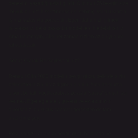
deneyimi yaşadığınızla ilgilidir. Clio’nun 75 beygiri size
“büyük bir hız” hissettirmese de, şehir içi yolculuklarda
işinizi fazlasıyla görecektir. Eğer “daha hızlı gitmek”
istiyorsanız, belki başka bir model tercih edebilirsiniz.
Ama unutmayın, Clio her zaman sizi en az bir yudum
rahatlatacak.
Sonuç Olarak Ne Söyleyebiliriz?
Renault Clio 2000 modelin beygir gücü, belki de sizin
beklentilerinizin biraz dışında olabilir. Ama ne olursa
olsun, bu tatlı küçük araba size asla “yavaş” olma hissi
vermez. Eğer eğlenceli, güvenli ve ekonomiktir
diyorsanız, bu küçük canavar gerçekten de tam
aradığınız şey.
Peki, ya siz? Clio’nun beygir gücü hakkında ne