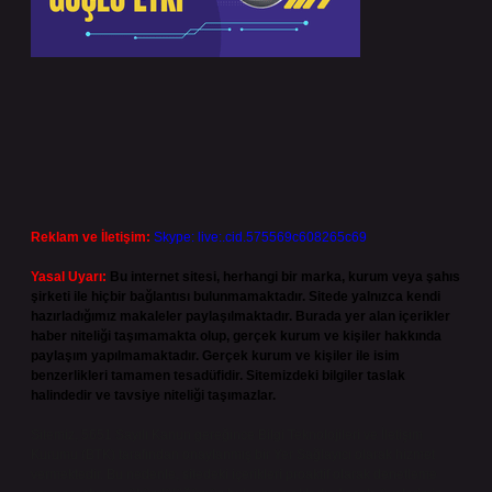
Reklam ve İletişim:
Skype: live:.cid.575569c608265c69
Yasal Uyarı:
Bu internet sitesi, herhangi bir marka, kurum veya şahıs
şirketi ile hiçbir bağlantısı bulunmamaktadır. Sitede yalnızca kendi
hazırladığımız makaleler paylaşılmaktadır. Burada yer alan içerikler
haber niteliği taşımamakta olup, gerçek kurum ve kişiler hakkında
paylaşım yapılmamaktadır. Gerçek kurum ve kişiler ile isim
benzerlikleri tamamen tesadüfidir. Sitemizdeki bilgiler taslak
halindedir ve tavsiye niteliği taşımazlar.
Sitemiz, 5651 Sayılı Kanun gereğince Bilgi Teknolojileri ve İletişim
Kurumu (BTK) tarafından onaylanmış bir Yer Sağlayıcı olarak hizmet
vermektedir. Bu nedenle, sitedeki içerikleri proaktif olarak denetleme