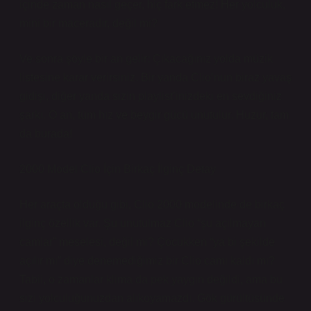
içinde zaman nasıl geçer, hiç fark etmez! Her yolculuk,
mini bir maceradır, değil mi?
Ve sonra şöyle bir an gelir: Çıkacağınız yolda müzik
listesine karar verirsiniz. Bir yanda Clio’nun biraz yavaş
gidişi, diğer yanda sizin playlist’inizdeki en sevdiğiniz
şarkı. O an, tüm hız ve beygir gücü unutulur. Huzur, tam
da burada!
2000 Model Clio İçin Birkaç İlginç Detay
Her araçta olduğu gibi, Clio 2000 modelinde de birkaç
ilginç özellik var. Şu unutulmaz Clio “şu açılmayan
camlar” meselesi, değil mi? Çocukken “ya bi şekilde
açılır mı” diye denemediğimiz bir Clio camı kaldı mı?
Tabii, o zamanlar klima da pek yaygın değildi, ama bu
sizi yolculuğunuzdan alıkoyamazdı. Gök gürültüsünde