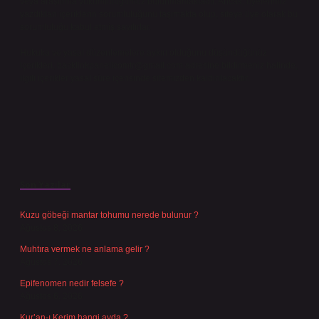
veya araştırma yükümlülüğümüz bulunmamaktadır. Ancak, üyelerimiz
yazdıkları içeriklerin sorumluluğunu taşımakta olup, siteye üye olarak bu
sorumluluğu kabul etmiş sayılırlar.
Hukuka ve yasal düzenlemelere aykırı olduğunu düşündüğünüz
içerikleri,
backlinkpanelicomtr@gmail.com
adresine bildirmeniz halinde,
ilgili içerikler yasal süre içerisinde sitemizden kaldırılacaktır.
Son Yazılar
Kuzu göbeği mantar tohumu nerede bulunur ?
Ağustos 8, 2026
Muhtıra vermek ne anlama gelir ?
Ağustos 7, 2026
Epifenomen nedir felsefe ?
Ağustos 6, 2026
Kur’an-ı Kerim hangi ayda ?