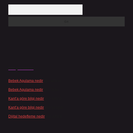
Arama
Son yorumlar
Bebek Agulama nedir
için
admin
Bebek Agulama nedir
için
Öykü
Kant’a göre bilgi nedir
için
admin
Kant’a göre bilgi nedir
için
Şengül
Dijital hedefleme nedir
için
admin