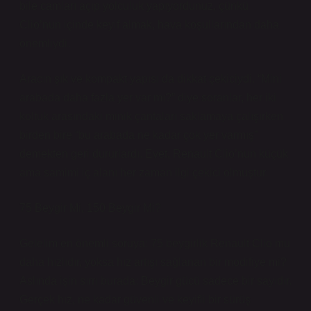
bile camları açıp yolculuk yapıyordunuz, çünkü
Clio’nun içinde keyif almak, hava koşullarından daha
önemliydi.
Aracın şık ve kompakt yapısı da dikkat çekiciydi. “Mini
arabada daha fazla yer var mı?” diye soranlar, her iki
koltuk arasındaki minik çantaları saklamaya çalışırken
birden bire “bu arabada ne kadar çok yer varmış”
demekten geri dururlardı. Evet, Renault Clio’nun küçük
ama samimi iç alanı her zaman ilgi çekici olmuştur.
75 Beygir Mi, 150 Beygir Mi?
Gelelim en önemli soruya: 75 beygirlik Renault Clio mu
daha hızlıdır, yoksa hız artışı sağlanan bir modifiye mi?
Aslında işin sırrı burada: Beygir gücü sadece bir sayıdır.
Gerçek hız, ne kadar güvenli ve keyifli bir sürüş