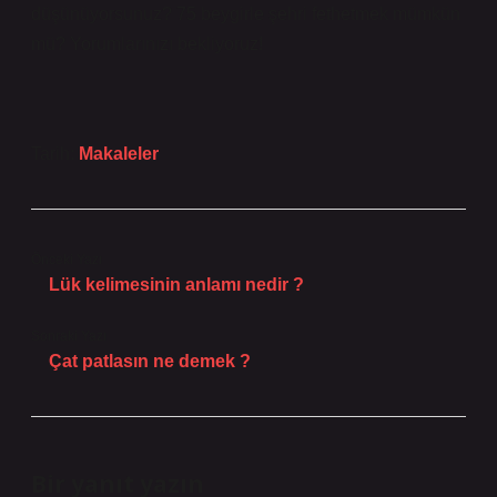
düşünüyorsunuz? 75 beygirle şehri fethetmek mümkün
mü? Yorumlarınızı bekliyoruz!
Tarih:
Makaleler
Önceki Yazı
Lük kelimesinin anlamı nedir ?
Sonraki Yazı
Çat patlasın ne demek ?
Bir yanıt yazın